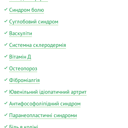
Синдром болю
Суглобовий синдром
Васкуліти
Системна склеродермія
Вітамін Д
Остеопороз
Фіброміалгія
Ювенільний ідіопатичний артрит
Антифософоліпідний синдром
Паранеопластичні синдроми
Біль в коліні