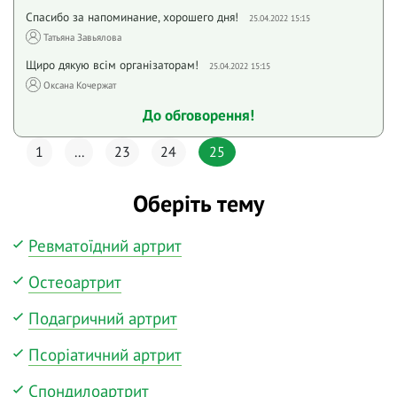
Спасибо за напоминание, хорошего дня!
25.04.2022 15:15
Татьяна Завьялова
Щиро дякую всім організаторам!
25.04.2022 15:15
Оксана Кочержат
До обговорення!
1
...
23
24
25
Оберіть тему
Ревматоїдний артрит
Остеоартрит
Подагричний артрит
Псоріатичний артрит
Спондилоартрит