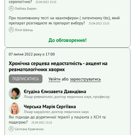
серологічно?
25.04.2022 15:15
Любовь Бирюч
При позитивному тесті на квантиферон ( латентному tbc), який
препарат розглядаєте як препарат вибору?
25.04.2022 15:15
Лілія Швець
До обговорення!
07 липня 2022 року o 17:00
Хронічна серцева недостатність - акцент на
ревматологічних хворих
ПІДПИСАТИСЬ
Увійти
або
зареєструватись
Єгудіна Єлизавета Давидівна
Лікар-ревматолог, доктор медичних наук, професор
Черська Марія Сергіївна
Лікар-кардіолог, доктор медичних наук
Які підходи до діуретичної терапії у пацієнта з ХСН та
подагрою?
25.04.2022 15:15
Світлана Кравченко