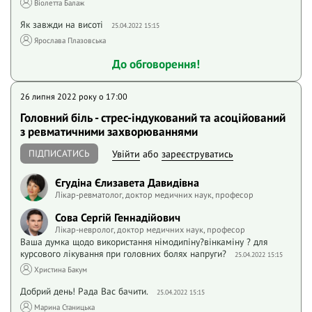
Віолетта Балаж
Як завжди на висоті
25.04.2022 15:15
Ярослава Плазовська
До обговорення!
26 липня 2022 року o 17:00
Головний біль - стрес-індукований та асоційований
з ревматичними захворюваннями
ПІДПИСАТИСЬ
Увійти
або
зареєструватись
Єгудіна Єлизавета Давидівна
Лікар-ревматолог, доктор медичних наук, професор
Сова Сергій Геннадійович
Лікар-невролог, доктор медичних наук, професор
Ваша думка щодо використання німодипіну?вінкаміну ? для
курсового лікування при головних болях напруги?
25.04.2022 15:15
Христина Бакум
Добрий день! Рада Вас бачити.
25.04.2022 15:15
Марина Станицька