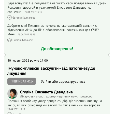
Здравствуйте! Не получается написать свои поздравления с Днем
Рождения дорогой и уважаемой Елизавете Давыдовне,
солнечно
25.04.2022 15:15
Євгенія Колпакова
Доброго дня! Питання за темою: на сьогодняшній день чи є
відхилення АНФ до ДНК обов'язковим показником для СЧВ?
Мені
25.04.2022 15:15
Наталія Баланюк
До обговорення!
30 червня 2022 року o 17:00
Імунокомплексні васкуліти - від патогенезу до
лікування
ПІДПИСАТИСЬ
Увійти
або
зареєструватись
Єгудіна Єлизавета Давидівна
Лікар-ревматолог, доктор медичних наук, професор
Прохання особливу увагу приділити діф. діагностики висипу на
шкірі, як між різновидами васкуліти, так з іншими захворюва
25.04.2022 15:15