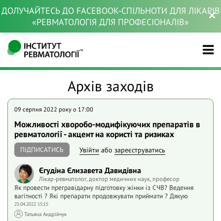
ДОЛУЧАЙТЕСЬ ДО FACEBOOK-СПІЛЬНОТИ ДЛЯ ЛІКАРІВ
«РЕВМАТОЛОГІЯ ДЛЯ ПРОФЕСІОНАЛІВ»
Архів заходів
09 серпня 2022 року o 17:00
Можливості хворобо-модифікуючих препаратів в
ревматології - акцент на користі та ризиках
ПІДПИСАТИСЬ
Увійти
або
зареєструватись
Єгудіна Єлизавета Давидівна
Лікар-ревматолог, доктор медичних наук, професор
Як провести прегравідарну підготовку жінки із СЧВ? Ведення
вагітності ? Які препарати продовжувати приймати ? Дякую
25.04.2022 15:15
Татьяна Андрійчук