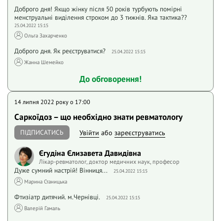
Доброго дня! Якщо жінку після 50 років турбують помірні
менструальні виділення строком до 3 тижнів. Яка тактика??
25.04.2022 15:15
Ольга Захарченко
Доброго дня. Як реєструватися?
25.04.2022 15:15
Жанна Шемейко
До обговорення!
14 липня 2022 року o 17:00
Саркоїдоз – що необхідно знати ревматологу
ПІДПИСАТИСЬ
Увійти
або
зареєструватись
Єгудіна Єлизавета Давидівна
Лікар-ревматолог, доктор медичних наук, професор
Дуже сумний настрій! Вінниця...
25.04.2022 15:15
Марина Станицька
Фтизіатр дитячий. м.Чернівці.
25.04.2022 15:15
Валерій Гамаль