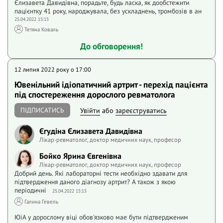
Єлизавета Давидівна, порадьте, будь ласка, як дообстежити
пацієнтку 41 року, народжувала, без ускладнень, тромбозів в ан
25.04.2022 15:15
Тетяна Коваль
До обговорення!
12 липня 2022 року o 17:00
Ювенільний ідіопатичний артрит - перехід пацієнта
під спостереження дорослого ревматолога
ПІДПИСАТИСЬ
Увійти
або
зареєструватись
Єгудіна Єлизавета Давидівна
Лікар-ревматолог, доктор медичних наук, професор
Бойко Ярина Євгенівна
Лікар-ревматолог, доктор медичних наук, професор
Добрий день. Які лабораторні тести необхідно здавати для
підтвердження даного діагнозу артрит? А також з якою
періодичні
25.04.2022 15:15
Галина Гевель
ЮiА у дорослому віці обов'язково мае бути підтвердженим