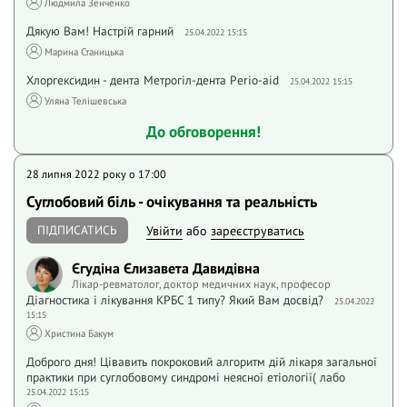
Людмила Зенченко
Дякую Вам! Настрій гарний
25.04.2022 15:15
Марина Станицька
Хлоргексидин - дента Метрогіл-дента Perio-aid
25.04.2022 15:15
Уляна Телішевська
До обговорення!
28 липня 2022 року o 17:00
Суглобовий біль - очікування та реальність
ПІДПИСАТИСЬ
Увійти
або
зареєструватись
Єгудіна Єлизавета Давидівна
Лікар-ревматолог, доктор медичних наук, професор
Діагностика і лікування КРБС 1 типу? Який Вам досвід?
25.04.2022
15:15
Христина Бакум
Доброго дня! Цівавить покроковий алгоритм дій лікаря загальної
практики при суглобовому синдромі неясної етіології( лабо
25.04.2022 15:15