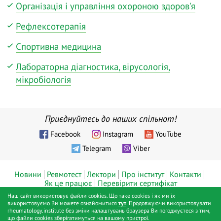
Організація і управління охороною здоров'я
Рефлексотерапія
Спортивна медицина
Лабораторна діагностика, вірусологія,
мікробіологія
Приєднуйтесь до наших спільнот!
Facebook
Instagram
YouTube
Telegram
Viber
Новини
Ревмотест
Лектори
Про інститут
Контакти
Як це працює
Перевірити сертифікат
Наш сайт використовує файли cookies. Що таке cookies і як ми їх
© ТОВ «Діджитал хелс», Інститут ревматології™, Київ, 2019 - 2026
використовуємо Ви можете ознайомитися
тут
. Продовжуючи використовувати
rheumatology.institute без зміни налаштувань браузера Ви погоджуєтеся з тим,
pp.
що файли cookies зберігатимуться на вашому пристрої.