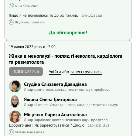
Анна Кальченко
Якщо я не помиляюсь, то до 3х тижнів.
25.04.2022 15:15
Людмила Шевченко
До обговорення!
19 липня 2022 року o 17:00
Жінка в менопаузі - погляд гінеколога, кардіолога
та ревматолога
ПІДПИСАТИСЬ
Увійти
або
зареєструватись
Єгудіна Єлизавета Давидівна
Лікар-ревматолог, доктор медичних наук, професор
Яшина Олена Григорівна
Лікар-гінеколог/ендокринолог, кандидат медичних наук
Міщенко Лариса Анатоліївна
Лікар-кардіолог, доктор медичних наук, професор
Доброго дня ! Як зареєструватися ? Дякую
25.04.2022 15:15
Наталія Коновалова