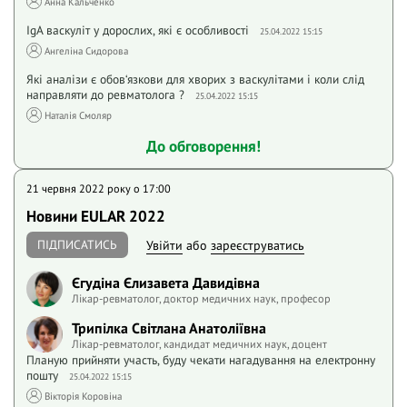
Анна Кальченко
IgA васкуліт у дорослих, які є особливості
25.04.2022 15:15
Ангеліна Сидорова
Які аналізи є обов‘язкови для хворих з васкулітами і коли слід
направляти до ревматолога ?
25.04.2022 15:15
Наталія Смоляр
До обговорення!
21 червня 2022 року o 17:00
Новини EULAR 2022
ПІДПИСАТИСЬ
Увійти
або
зареєструватись
Єгудіна Єлизавета Давидівна
Лікар-ревматолог, доктор медичних наук, професор
Трипілка Світлана Анатоліївна
Лікар-ревматолог, кандидат медичних наук, доцент
Планую прийняти участь, буду чекати нагадування на електронну
пошту
25.04.2022 15:15
Вікторія Коровіна