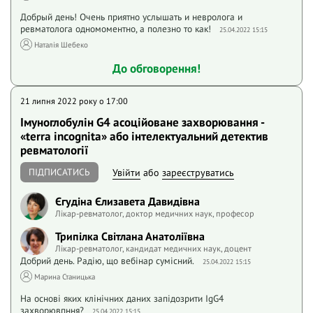
Добрый день! Очень приятно услышать и невролога и
ревматолога одномоментно, а полезно то как!
25.04.2022 15:15
Наталія Шебеко
До обговорення!
21 липня 2022 року o 17:00
Імуноглобулін G4 асоційоване захворювання -
«terra incognita» або інтелектуальний детектив
ревматології
ПІДПИСАТИСЬ
Увійти
або
зареєструватись
Єгудіна Єлизавета Давидівна
Лікар-ревматолог, доктор медичних наук, професор
Трипілка Світлана Анатоліївна
Лікар-ревматолог, кандидат медичних наук, доцент
Добрий день. Радію, що вебінар сумісний.
25.04.2022 15:15
Марина Станицька
На основі яких клінічних даних запідозрити ІgG4
захворювпння?
25.04.2022 15:15