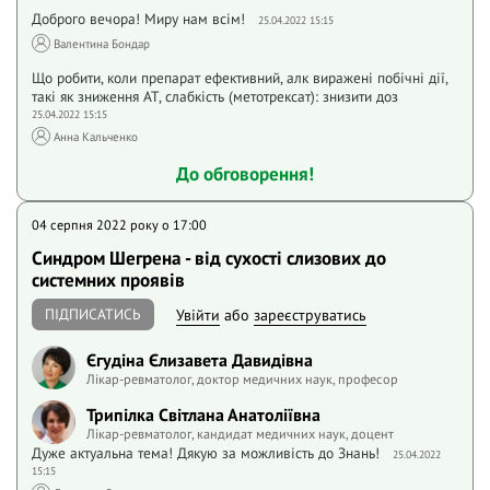
Доброго вечора! Миру нам всім!
25.04.2022 15:15
Валентина Бондар
Що робити, коли препарат ефективний, алк виражені побічні дії,
такі як зниження АТ, слабкість (метотрексат): знизити доз
25.04.2022 15:15
Анна Кальченко
До обговорення!
04 серпня 2022 року o 17:00
Синдром Шегрена - від сухості слизових до
системних проявів
ПІДПИСАТИСЬ
Увійти
або
зареєструватись
Єгудіна Єлизавета Давидівна
Лікар-ревматолог, доктор медичних наук, професор
Трипілка Світлана Анатоліївна
Лікар-ревматолог, кандидат медичних наук, доцент
Дуже актуальна тема! Дякую за можливість до Знань!
25.04.2022
15:15