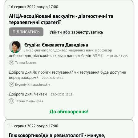
16 серпня 2022 року o 17:00
АНЦА-асоційовані васкуліти - діагностичні та
терапевтичні стратегії
ПІДПИСАТИСЬ
Увійти
або
зареєструватись
Єгудіна Єлизавета Давидівна
Лікар-ревматолог, доктор медичних наук, професор
доброго дня, підскажіть скільки дається балів БПР ?
25.04.2022 15:15
Тетяна Власюк
Доброго дня Як пройти тестування? чи тестування буде доступне
перед заходом?
25.04.2022 15:15
Evgeniy Khrapachevskiy
Доброго дня! Чекаєм
25.04.2022 15:15
Тетяна Мильнікова
До обговорення!
11 серпня 2022 року o 17:00
Глюкокортикоїди в ревматології - минуле,