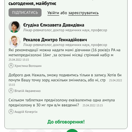
сьогодення, майбутнє
ПІДПИСАТИСЬ
Увійти
або
зареєструватись
Єгудіна Єлизавета Давидівна
Лікар-ревматолог, доктор медичних наук, професор
Рекалов Дмитро Геннадійович
Лікар-ревматолог, доктор медичних наук, професор
Які рекомендації можна надати мамі дівчинки (16 років)з РА на
метилпреднізолоні 16мг ,за останні місяці стрімкий набір м
25.04.2022 15:15
Христина Волошин
Доброго дня. Нажаль, зможу подивитись тільки в запису. Хотів би
почути Вашу точку зору, наскільки змінилась, або ні, стр
25.04.2022
15:15
Віталій Авраменко
Скільком таблеткам преднізолону еквівалентна одна ампула
преднізолону в 30 мг при в/м введенні?
25.04.2022 15:15
Андрій Кочергін
До обговорення!