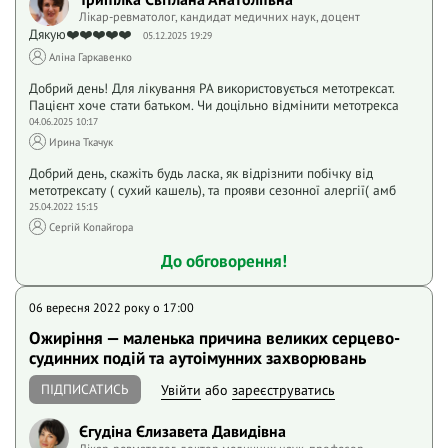
Лікар-ревматолог, кандидат медичних наук, доцент
Дякую❤️❤️❤️❤️❤️
05.12.2025 19:29
Аліна Гаркавенко
Добрий день! Для лікування РА використовується метотрексат.
Пацієнт хоче стати батьком. Чи доцільно відмінити метотрекса
04.06.2025 10:17
Ирина Ткачук
Добрий день, скажіть будь ласка, як відрізнити побічку від
метотрексату ( сухий кашель), та прояви сезонної алергії( амб
25.04.2022 15:15
Сергій Копайгора
До обговорення!
06 вересня 2022 року o 17:00
Ожиріння — маленька причина великих серцево-
судинних подій та аутоімунних захворювань
ПІДПИСАТИСЬ
Увійти
або
зареєструватись
Єгудіна Єлизавета Давидівна
Лікар-ревматолог, доктор медичних наук, професор