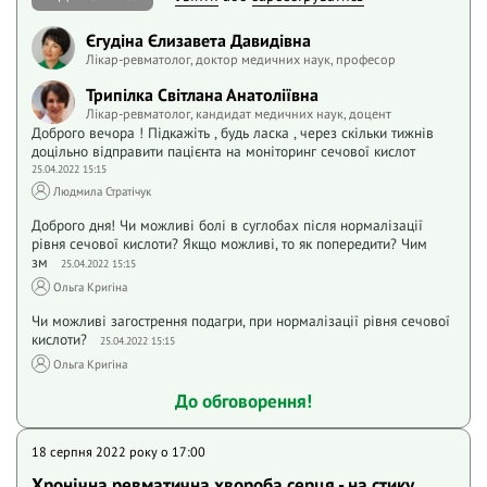
Єгудіна Єлизавета Давидівна
Лікар-ревматолог, доктор медичних наук, професор
Трипілка Світлана Анатоліївна
Лікар-ревматолог, кандидат медичних наук, доцент
Доброго вечора ! Підкажіть , будь ласка , через скільки тижнів
доцільно відправити пацієнта на моніторинг сечової кислот
25.04.2022 15:15
Людмила Стратічук
Доброго дня! Чи можливі болі в суглобах після нормалізації
рівня сечової кислоти? Якщо можливі, то як попередити? Чим
зм
25.04.2022 15:15
Ольга Кригіна
Чи можливі загострення подагри, при нормалізації рівня сечової
кислоти?
25.04.2022 15:15
Ольга Кригіна
До обговорення!
18 серпня 2022 року o 17:00
Хронічна ревматична хвороба серця - на стику