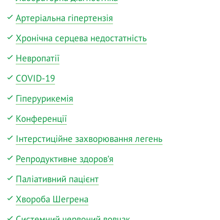
Артеріальна гіпертензія
Хронічна серцева недостатність
Невропатії
COVID-19
Гіперурикемія
Конференції
Інтерстиційне захворювання легень
Репродуктивне здоров‘я
Паліативний пацієнт
Хвороба Шегрена
Системний червоний вовчак