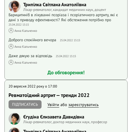
Трипілка Світлана Анатоліївна
Лікар-ревматолог, кандидат медичних наук, доцент
Барицитиніб в лікуванні псоріаза і псоріатичного артриту, які є
дані з приводу ефективності? Які обстеження потрібно про
25.04.2022 15:15
Анна Кальченко
Доброго спокійного вечора
25.04.2022 15:15
Анна Кальченко
Даже дякую за відповідь
25.04.2022 15:15
Анна Кальченко
До обговорення!
20 вересня 2022 року o 17:00
Ревматоїдний артрит — тренди 2022
ПІДПИСАТИСЬ
Увійти
або
зареєструватись
Єгудіна Єлизавета Давидівна
Лікар-ревматолог, доктор медичних наук, професор
Трипілка Світлана Анатоліївна