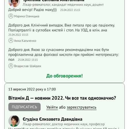
Лікар-ревматолог, кандидат медичних наук, доцент
Добрий вечір! Радію маку)))
25.04.2022 15:15
Марина Станицька
Доброго дня. Клінічний випадок. Вже питала про цю пацієнтку.
Поліартралгіі в суглобах кистей і стоп. На УЗД, в клін. ана
25.04.2022 15:15
Анна Кальченко
Доброго дня. Якою за сучасними рекомендаціями має бути
профілактична доза фолієвої кислоти при прийомі метотрексату:
пол
25.04.2022 15:15
Владислав Шайдюк
До обговорення!
13 вересня 2022 року o 17:00
Вітамін Д — новини 2022. Чи все так однозначно?
ПІДПИСАТИСЬ
Увійти
або
зареєструватись
Єгудіна Єлизавета Давидівна
Лікар-ревматолог, доктор медичних наук, професор