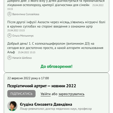
Доброго дня! З якого віку у дітей діагностується та призначається
лікування остеопорозу, критерії діагностики для сімейн
25.04.2022
15:15
Валентина Соловйова
Після другої інфузії Акласти через місяць,з'явились мігруючі болі
в крупних суглобах на стороні введення з ознаками артр
25.04.2022 15:15
Ольга Мельничук
Добрый день! 1. С холекальциферолом (витамином Д3) на
сегодня все достаточно просто, а какой алгоритм использования
Альф
25.04.2022 15:15
Наталія Шебеко
До обговорення!
22 вересня 2022 року o 17:00
Псоріатичний артрит — новини 2022
ПІДПИСАТИСЬ
Увійти
або
зареєструватись
Єгудіна Єлизавета Давидівна
Лікар-ревматолог, доктор медичних наук, професор