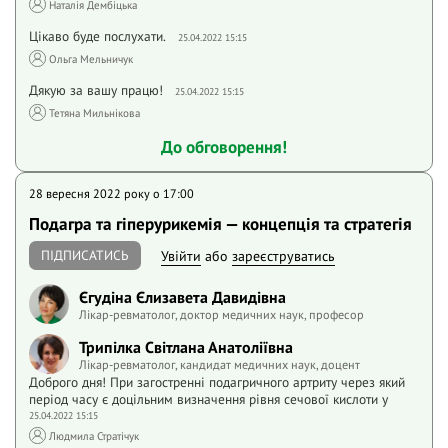
Наталія Дембіцька
Цікаво буде послухати.
25.04.2022 15:15
Ольга Мельничук
Дякую за вашу працю!
25.04.2022 15:15
Тетяна Мильнікова
До обговорення!
28 вересня 2022 року o 17:00
Подагра та гіперурикемія — концепція та стратегія
ПІДПИСАТИСЬ
Увійти
або
зареєструватись
Єгудіна Єлизавета Давидівна
Лікар-ревматолог, доктор медичних наук, професор
Трипілка Світлана Анатоліївна
Лікар-ревматолог, кандидат медичних наук, доцент
Доброго дня! При загостренні подагричного артриту через який
період часу є доцільним визначення рівня сечової кислоти у
25.04.2022 15:15
Людмила Стратічук