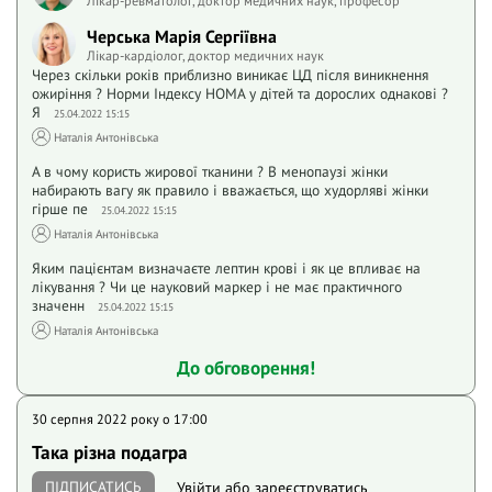
Черська Марія Сергіївна
Лікар-кардіолог, доктор медичних наук
Через скільки років приблизно виникає ЦД після виникнення
ожиріння ? Норми Індексу HOMA у дітей та дорослих однакові ?
Я
25.04.2022 15:15
Наталія Антонівська
А в чому користь жирової тканини ? В менопаузі жінки
набирають вагу як правило і вважається, що худорляві жінки
гірше пе
25.04.2022 15:15
Наталія Антонівська
Яким пацієнтам визначаєте лептин крові і як це впливає на
лікування ? Чи це науковий маркер і не має практичного
значенн
25.04.2022 15:15
Наталія Антонівська
До обговорення!
30 серпня 2022 року o 17:00
Така різна подагра
ПІДПИСАТИСЬ
Увійти
або
зареєструватись