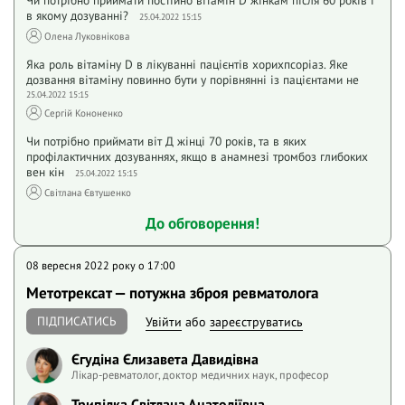
Чи потрібно приймати постійно вітамін D жінкам після 60 років і
в якому дозуванні?
25.04.2022 15:15
Олена Луковнікова
Яка роль вітаміну D в лікуванні пацієнтів хорихпсоріаз. Яке
дозвання вітаміну повинно бути у порівнянні із пацієнтами не
25.04.2022 15:15
Сергій Кононенко
Чи потрібно приймати віт Д жінці 70 років, та в яких
профілактичних дозуваннях, якщо в анамнезі тромбоз глибоких
вен кін
25.04.2022 15:15
Світлана Євтушенко
До обговорення!
08 вересня 2022 року o 17:00
Метотрексат — потужна зброя ревматолога
ПІДПИСАТИСЬ
Увійти
або
зареєструватись
Єгудіна Єлизавета Давидівна
Лікар-ревматолог, доктор медичних наук, професор
Трипілка Світлана Анатоліївна