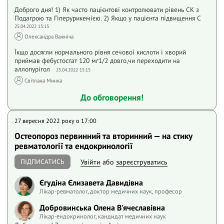
Доброго дня! 1) Як часто пацієнтові контролювати рівень СК з
Подагрою та Гіперурикемією. 2) Якщо у пацієнта підвищення С
25.04.2022 15:15
Олександра Важніча
Їкщо досягли нормального рівня сечової кислоти і хворий
приймав фебустостат 120 мг1/2 довго,чи переходити на
аллопурігол
25.04.2022 15:15
Світлана Минка
До обговорення!
27 вересня 2022 року o 17:00
Остеопороз первинний та вторинний — на стику
ревматології та ендокринології
ПІДПИСАТИСЬ
Увійти
або
зареєструватись
Єгудіна Єлизавета Давидівна
Лікар-ревматолог, доктор медичних наук, професор
Добровинська Олена В'ячеславівна
Лікар-ендокринолог, кандидат медичних наук