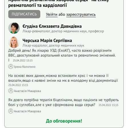
ревматології та кардіології
ПІДПИСАТИСЬ
Увійти
або
зареєструватись
Єгудіна Єлизавета Давидівна
Лікар-ревматолог, доктор медичних наук, професор
Черська Марія Сергіївна
Лікар-кардіолог, доктор медичних наук
Добрий день! Як лікарю УЗД (ЕхоКГ), часто важко розрізнити
ВВС, двостулковий аортальний клапан та ревматично змінений.
І
25.04.2022 15:15
Ірина Колотило
На основі яких даних,можна встановити хрхс і чи можна її
вказати,якщо є наявні зміни на мк в молодому віці,документації
25.04.2022 15:15
Анастасія Макарова
Як довго потрібна терапія біцелінами, якщо пацієнта не турбують
болі у суглобах,але є уже сформована вада серця?
25.04.2022 15:15
Анастасія Макарова
До обговорення!