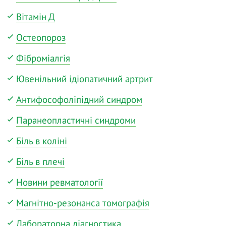
Вітамін Д
Остеопороз
Фіброміалгія
Ювенільний ідіопатичний артрит
Антифософоліпідний синдром
Паранеопластичні синдроми
Біль в коліні
Біль в плечі
Новини ревматології
Магнітно-резонанса томографія
Лабораторна діагностика