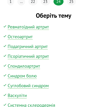
1
...
22
23
24
25
Оберіть тему
Ревматоїдний артрит
Остеоартрит
Подагричний артрит
Псоріатичний артрит
Спондилоартрит
Синдром болю
Суглобовий синдром
Васкуліти
Системна склеродермія