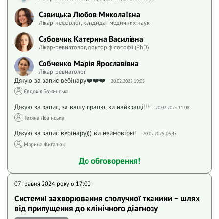
Савицька Любов Миколаївна
Лікар-нефролог, кандидат медичних наук
Сабовчик Катерина Василівна
Лікар-ревматолог, доктор філософії (PhD)
Собченко Марія Ярославівна
Лікар-ревматолог
Дякую за запис вебінару❤️❤️❤️
20.02.2025 19:05
Євдокія Божинська
Дякую за запис, за вашу працю, ви найкращі!!!
20.02.2025 11:08
Тетяна Лозінська
Дякую за запис вебінару))) ви неймовірні!
20.02.2025 06:45
Марина Жигалюк
До обговорення!
07 травня 2024 року o 17:00
Системні захворювання сполучної тканини – шлях
від припущення до клінічного діагнозу