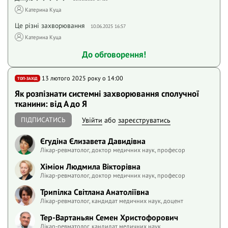
Катерина Куца
Це різні захворювання
10.06.2025 16:57
Катерина Куца
До обговорення!
13 лютого 2025 року o 14:00
ТОП-ЗАХІД
Як розпізнати системні захворювання сполучної
тканини: від А до Я
ПІДПИСАТИСЬ
Увійти
або
зареєструватись
Єгудіна Єлизавета Давидівна
Лікар-ревматолог, доктор медичних наук, професор
Хіміон Людмила Вікторівна
Лікар-ревматолог, доктор медичних наук, професор
Трипілка Світлана Анатоліївна
Лікар-ревматолог, кандидат медичних наук, доцент
Тер-Вартаньян Семен Христофорович
Лікар-ревматолог, кандидат медичних наук