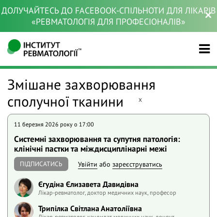
ДОЛУЧАЙТЕСЬ ДО FACEBOOK-СПІЛЬНОТИ ДЛЯ ЛІКАРІВ
«РЕВМАТОЛОГІЯ ДЛЯ ПРОФЕСІОНАЛІВ»
Змішане захворювання
сполучної тканини
x
11 березня 2026 року o 17:00
Системні захворювання та супутня патологія:
клінічні пастки та міждисциплінарні межі
ПІДПИСАТИСЬ
Увійти
або
зареєструватись
Єгудіна Єлизавета Давидівна
Лікар-ревматолог, доктор медичних наук, професор
Трипілка Світлана Анатоліївна
Лікар-ревматолог, кандидат медичних наук, доцент