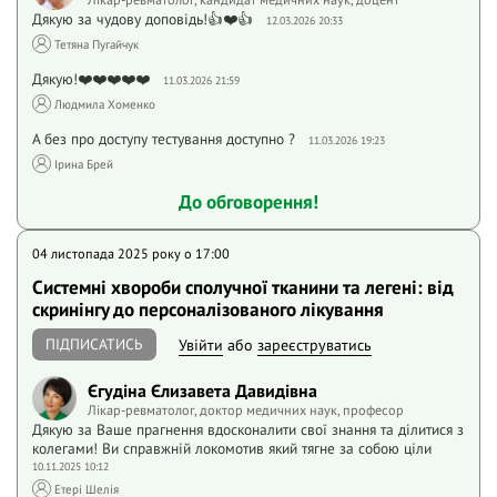
Дякую за чудову доповідь!👍❤️👍
12.03.2026 20:33
Тетяна Пугайчук
Дякую!❤️❤️❤️❤️❤️
11.03.2026 21:59
Людмила Хоменко
А без про доступу тестування доступно ?
11.03.2026 19:23
Ірина Брей
До обговорення!
04 листопада 2025 року o 17:00
Системні хвороби сполучної тканини та легені: від
скринінгу до персоналізованого лікування
ПІДПИСАТИСЬ
Увійти
або
зареєструватись
Єгудіна Єлизавета Давидівна
Лікар-ревматолог, доктор медичних наук, професор
Дякую за Ваше прагнення вдосконалити свої знання та ділитися з
колегами! Ви справжній локомотив який тягне за собою ціли
10.11.2025 10:12
Етері Шелія