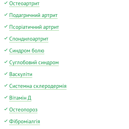
Остеоартрит
Подагричний артрит
Псоріатичний артрит
Спондилоартрит
Синдром болю
Суглобовий синдром
Васкуліти
Системна склеродермія
Вітамін Д
Остеопороз
Фіброміалгія