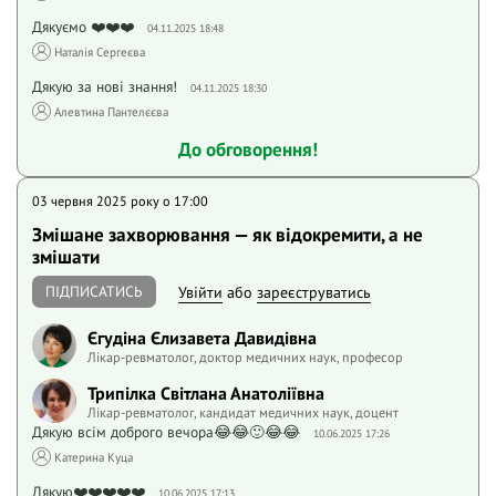
Дякуємо ❤️❤️❤️
04.11.2025 18:48
Наталія Сергеєва
Дякую за нові знання!
04.11.2025 18:30
Алевтина Пантелєєва
До обговорення!
03 червня 2025 року o 17:00
Змішане захворювання — як відокремити, а не
змішати
ПІДПИСАТИСЬ
Увійти
або
зареєструватись
Єгудіна Єлизавета Давидівна
Лікар-ревматолог, доктор медичних наук, професор
Трипілка Світлана Анатоліївна
Лікар-ревматолог, кандидат медичних наук, доцент
Дякую всім доброго вечора😂😂🙂😂😂
10.06.2025 17:26
Катерина Куца
Дякую❤️❤️❤️❤️❤️
10.06.2025 17:13