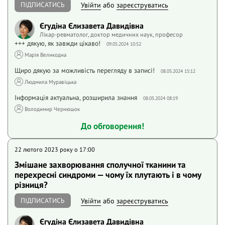
ПІДПИСАТИСЬ
Увійти
або
зареєструватись
Єгудіна Єлизавета Давидівна
Лікар-ревматолог, доктор медичних наук, професор
+++ дякую, як завжди цікаво!
09.05.2024 10:52
Марія Великодна
Щиро дякую за можливість перегляду в записі!
08.05.2024 15:12
Людмила Муравіцька
Інформація актуальна, розширила знання
08.05.2024 08:19
Володимир Чернюшок
До обговорення!
22 лютого 2023 року o 17:00
Змішане захворювання сполучної тканини та
перехресні синдроми — чому їх плутають і в чому
різниця?
ПІДПИСАТИСЬ
Увійти
або
зареєструватись
Єгудіна Єлизавета Давидівна