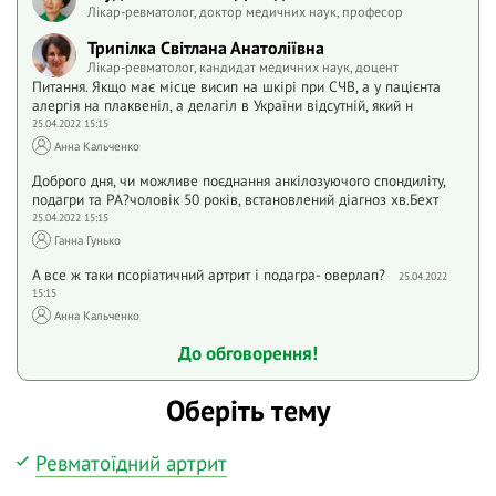
Лікар-ревматолог, доктор медичних наук, професор
Трипілка Світлана Анатоліївна
Лікар-ревматолог, кандидат медичних наук, доцент
Питання. Якщо має місце висип на шкірі при СЧВ, а у пацієнта
алергія на плаквеніл, а делагіл в України відсутній, який н
25.04.2022 15:15
Анна Кальченко
Доброго дня, чи можливе поєднання анкілозуючого спондиліту,
подагри та РА?чоловік 50 років, встановлений діагноз хв.Бехт
25.04.2022 15:15
Ганна Гунько
А все ж таки псоріатичний артрит і подагра- оверлап?
25.04.2022
15:15
Анна Кальченко
До обговорення!
Оберіть тему
Ревматоїдний артрит