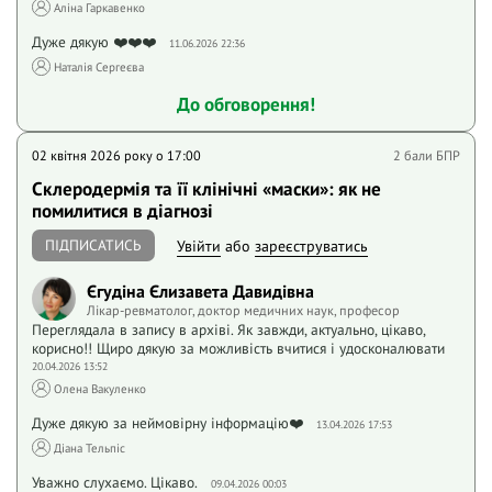
Аліна Гаркавенко
Дуже дякую ❤️❤️❤️
11.06.2026 22:36
Наталія Сергеєва
До обговорення!
02 квітня 2026 року o 17:00
2 бали БПР
Склеродермія та її клінічні «маски»: як не
помилитися в діагнозі
ПІДПИСАТИСЬ
Увійти
або
зареєструватись
Єгудіна Єлизавета Давидівна
Лікар-ревматолог, доктор медичних наук, професор
Переглядала в запису в архіві. Як завжди, актуально, цікаво,
корисно!! Щиро дякую за можливість вчитися і удосконалювати
20.04.2026 13:52
Олена Вакуленко
Дуже дякую за неймовірну інформацію❤️
13.04.2026 17:53
Діана Тельпіс
Уважно слухаємо. Цікаво.
09.04.2026 00:03