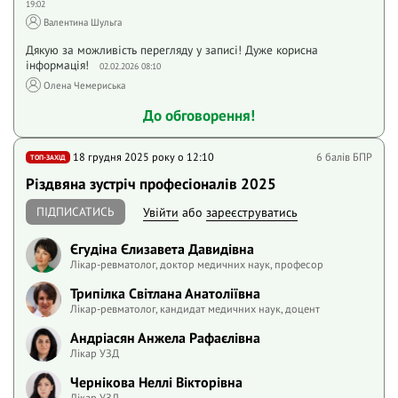
19:02
Валентина Шульга
Дякую за можливість перегляду у записі! Дуже корисна
інформація!
02.02.2026 08:10
Олена Чемериська
До обговорення!
18 грудня 2025 року o 12:10
6 балів БПР
ТОП-ЗАХІД
Різдвяна зустріч професіоналів 2025
ПІДПИСАТИСЬ
Увійти
або
зареєструватись
Єгудіна Єлизавета Давидівна
Лікар-ревматолог, доктор медичних наук, професор
Трипілка Світлана Анатоліївна
Лікар-ревматолог, кандидат медичних наук, доцент
Андріасян Анжела Рафаєлівна
Лікар УЗД
Чернікова Неллі Вікторівна
Лікар УЗД