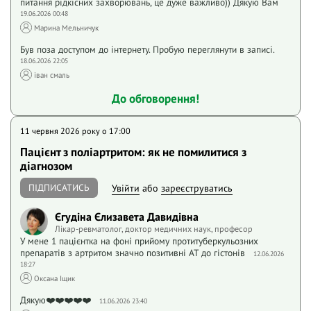
питання рідкісних захворювань, це дуже важливо)) Дякую Вам
19.06.2026 00:48
Марина Мельничук
Був поза доступом до інтернету. Пробую переглянути в записі.
18.06.2026 22:05
іван смаль
До обговорення!
11 червня 2026 року o 17:00
Пацієнт з поліартритом: як не помилитися з
діагнозом
ПІДПИСАТИСЬ
Увійти
або
зареєструватись
Єгудіна Єлизавета Давидівна
Лікар-ревматолог, доктор медичних наук, професор
У мене 1 пацієнтка на фоні прийому протитуберкульозних
препаратів з артритом значно позитивні АТ до гістонів
12.06.2026
18:27
Оксана Іщик
Дякую❤️❤️❤️❤️❤️
11.06.2026 23:40