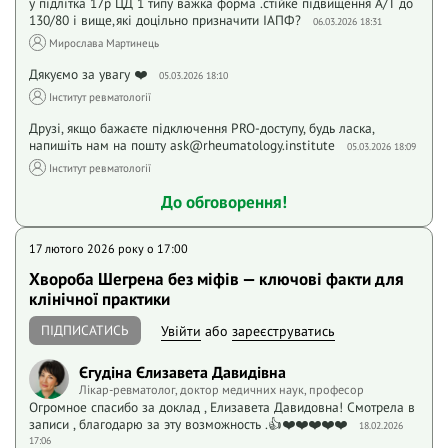
у підлітка 17р ЦД 1 типу важка форма .стійке підвищення А/Т до
130/80 і вище,які доцільно призначити ІАПФ?
06.03.2026 18:31
Мирослава Мартинець
Дякуємо за увагу ❤️
05.03.2026 18:10
Інститут ревматології
Друзі, якщо бажаєте підключення PRO-доступу, будь ласка,
напишіть нам на пошту ask@rheumatology.institute
05.03.2026 18:09
Інститут ревматології
До обговорення!
17 лютого 2026 року o 17:00
Хвороба Шегрена без міфів — ключові факти для
клінічної практики
ПІДПИСАТИСЬ
Увійти
або
зареєструватись
Єгудіна Єлизавета Давидівна
Лікар-ревматолог, доктор медичних наук, професор
Огромное спасибо за доклад , Елизавета Давидовна! Смотрела в
записи , благодарю за эту возможность .👍❤️❤️❤️❤️❤️
18.02.2026
17:06