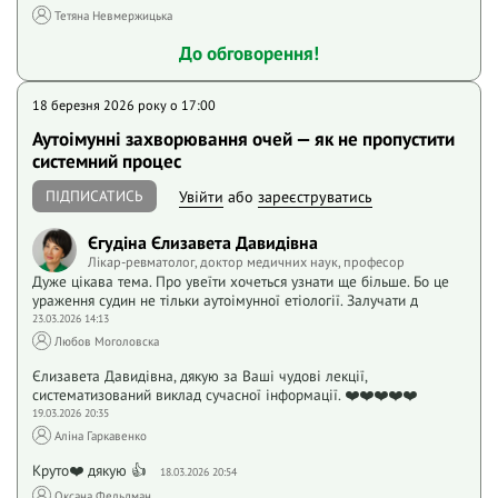
Тетяна Невмержицька
До обговорення!
18 березня 2026 року o 17:00
Аутоімунні захворювання очей — як не пропустити
системний процес
ПІДПИСАТИСЬ
Увійти
або
зареєструватись
Єгудіна Єлизавета Давидівна
Лікар-ревматолог, доктор медичних наук, професор
Дуже цікава тема. Про увеїти хочеться узнати ще більше. Бо це
ураження судин не тільки аутоімунної етіології. Залучати д
23.03.2026 14:13
Любов Моголовска
Єлизавета Давидівна, дякую за Ваші чудові лекції,
систематизований виклад сучасної інформації. ❤️❤️❤️❤️❤️
19.03.2026 20:35
Аліна Гаркавенко
Круто❤️ дякую 👍
18.03.2026 20:54
Оксана Фельдман