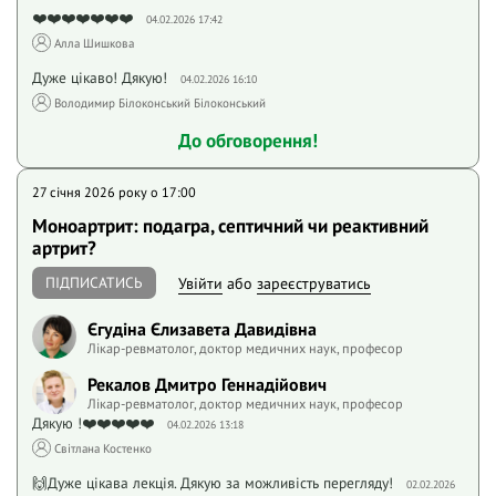
❤️❤️❤️❤️❤️❤️❤️
04.02.2026 17:42
Алла Шишкова
Дуже цікаво! Дякую!
04.02.2026 16:10
Володимир Білоконський Білоконський
До обговорення!
27 січня 2026 року o 17:00
Моноартрит: подагра, септичний чи реактивний
артрит?
ПІДПИСАТИСЬ
Увійти
або
зареєструватись
Єгудіна Єлизавета Давидівна
Лікар-ревматолог, доктор медичних наук, професор
Рекалов Дмитро Геннадійович
Лікар-ревматолог, доктор медичних наук, професор
Дякую !❤️❤️❤️❤️❤️
04.02.2026 13:18
Світлана Костенко
🙌Дуже цікава лекція. Дякую за можливість перегляду!
02.02.2026