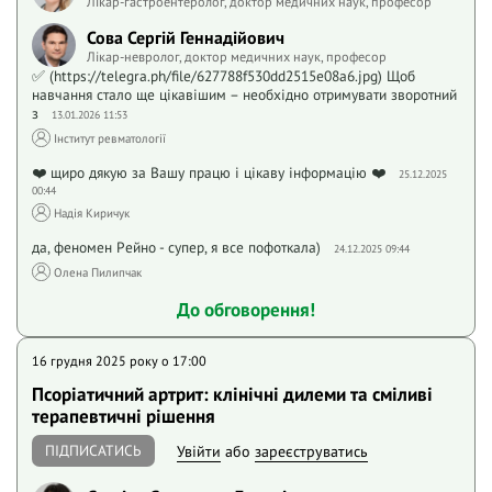
Лікар-гастроентеролог, доктор медичних наук, професор
Сова Сергій Геннадійович
Лікар-невролог, доктор медичних наук, професор
✅ (https://telegra.ph/file/627788f530dd2515e08a6.jpg) Щоб
навчання стало ще цікавішим – необхідно отримувати зворотний
з
13.01.2026 11:53
Інститут ревматології
❤️ щиро дякую за Вашу працю і цікаву інформацію ❤️
25.12.2025
00:44
Надія Киричук
да, феномен Рейно - супер, я все пофоткала)
24.12.2025 09:44
Олена Пилипчак
До обговорення!
16 грудня 2025 року o 17:00
Псоріатичний артрит: клінічні дилеми та сміливі
терапевтичні рішення
ПІДПИСАТИСЬ
Увійти
або
зареєструватись