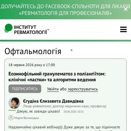
ДОЛУЧАЙТЕСЬ ДО FACEBOOK-СПІЛЬНОТИ ДЛЯ ЛІКАРІВ
«РЕВМАТОЛОГІЯ ДЛЯ ПРОФЕСІОНАЛІВ»
Офтальмологія
x
18 червня 2026 року o 17:00
Еозинофільний гранулематоз з поліангіїтом:
клінічні «пастки» та алгоритми ведення
ПІДПИСАТИСЬ
Увійти
або
зареєструватись
Єгудіна Єлизавета Давидівна
Лікар-ревматолог, доктор медичних наук, професор
***** Дякую, як завжди цікаво!
20.06.2026 10:21
Марія Великодна
Надзвичайно цікавий вебінар)) Дуже дякую за те, що піднімаєте