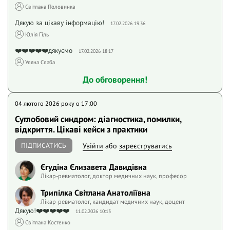
Світлана Половинка
Дякую за цікаву інформацію!
17.02.2026 19:36
Юлія Гіль
❤️❤️❤️❤️❤️дякуємо
17.02.2026 18:17
Уляна Слаба
До обговорення!
04 лютого 2026 року o 17:00
Суглобовий синдром: діагностика, помилки,
відкриття. Цікаві кейси з практики
ПІДПИСАТИСЬ
Увійти
або
зареєструватись
Єгудіна Єлизавета Давидівна
Лікар-ревматолог, доктор медичних наук, професор
Трипілка Світлана Анатоліївна
Лікар-ревматолог, кандидат медичних наук, доцент
Дякую!❤️❤️❤️❤️❤️
11.02.2026 10:13
Світлана Костенко