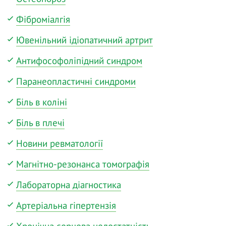
Фіброміалгія
Ювенільний ідіопатичний артрит
Антифософоліпідний синдром
Паранеопластичні синдроми
Біль в коліні
Біль в плечі
Новини ревматології
Магнітно-резонанса томографія
Лабораторна діагностика
Артеріальна гіпертензія
Хронічна серцева недостатність