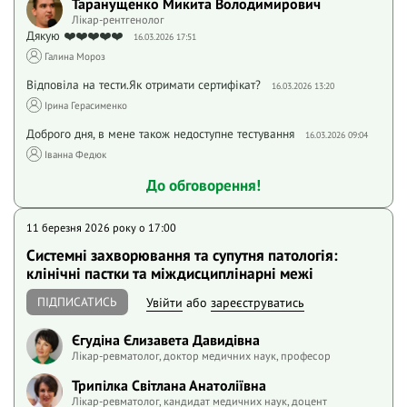
Таранущенко Микита Володимирович
Лікар-рентгенолог
Дякую ❤️❤️❤️❤️❤️
16.03.2026 17:51
Галина Мороз
Відповіла на тести.Як отримати сертифікат?
16.03.2026 13:20
Ірина Герасименко
Доброго дня, в мене також недоступне тестування
16.03.2026 09:04
Іванна Федюк
До обговорення!
11 березня 2026 року o 17:00
Системні захворювання та супутня патологія:
клінічні пастки та міждисциплінарні межі
ПІДПИСАТИСЬ
Увійти
або
зареєструватись
Єгудіна Єлизавета Давидівна
Лікар-ревматолог, доктор медичних наук, професор
Трипілка Світлана Анатоліївна
Лікар-ревматолог, кандидат медичних наук, доцент