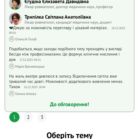
Єгудіна Єлизавета Давидівна
Лікар-ревматолог, доктор медичних наук, професор
Трипілка Світлана Анатоліївна
Лікар-ревматолог, кандидат медичних наук, доцент
❤️Дякую за можливість перегляду і цікавий матеріал.
24.12.2025
09:10
Олексій Голуб
Подобається, якщо заходи подібного типу проходять у вигляді
бесіди між професіоналами. Це формує клінічне мислення і
дуж
17.12.2025 04:13
Марія Броневицька
На жаль вкотре дивлюся в запису. Відключення світла вже
тривалий час довгі. Можливості додаткового живлення немає.
Також
16.12.2025 18:44
Галина Агеєва
До обговорення!
1
2
3
Оберіть тему