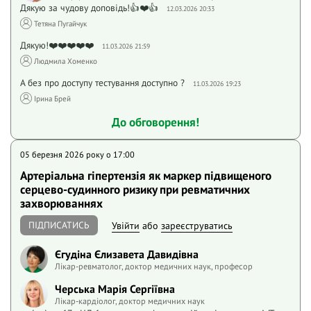
Дякую за чудову доповідь!👍❤️👍
12.03.2026 20:33
Тетяна Пугайчук
Дякую!❤️❤️❤️❤️❤️
11.03.2026 21:59
Людмила Хоменко
А без про доступу тестування доступно ?
11.03.2026 19:23
Ірина Брей
До обговорення!
05 березня 2026 року o 17:00
Артеріальна гіпертензія як маркер підвищеного
серцево-судинного ризику при ревматичних
захворюваннях
ПІДПИСАТИСЬ
Увійти
або
зареєструватись
Єгудіна Єлизавета Давидівна
Лікар-ревматолог, доктор медичних наук, професор
Черська Марія Сергіївна
Лікар-кардіолог, доктор медичних наук