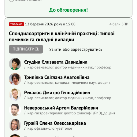
До обговорення!
12 березня 2026 року o 15:00
4 бали БПР
ТОП-ЗАХІД
Спондилоартрити в клінічній практиці: типові
помилки та складні випадки
ПІДПИСАТИСЬ
Увійти
або
зареєструватись
Єгудіна Єлизавета Давидівна
Лікар-ревматолог, доктор медичних наук, професор
Трипілка Світлана Анатоліївна
Лікар-ревматолог, кандидат медичних наук, доцент
Рекалов Дмитро Геннадійович
Лікар-ревматолог, доктор медичних наук, професор
Неверовський Артем Валерійович
Лікар-гастроентеролог, доктор філософії (PhD), доцент
Гуржій Олена Олександрівна
Лікар офтальмолог-увеїтолог