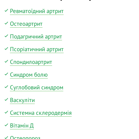
Ревматоїдний артрит
Остеоартрит
Подагричний артрит
Псоріатичний артрит
Спондилоартрит
Синдром болю
Суглобовий синдром
Васкуліти
Системна склеродермія
Вітамін Д
Остеопороз