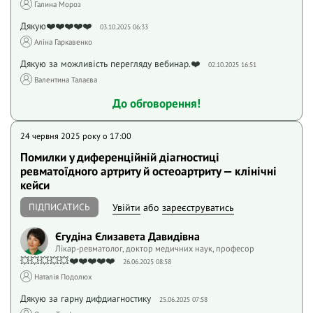
Галина Мороз
Дякую❤️❤️❤️❤️❤️
03.10.2025 06:33
Аліна Гаркавенко
Дякую за можливість перегляду вебинар.❤️
02.10.2025 16:51
Валентина Талаєва
До обговорення!
24 червня 2025 року o 17:00
Помилки у диференційній діагностиці
ревматоїдного артриту й остеоартриту — клінічні
кейси
ПІДПИСАТИСЬ
Увійти
або
зареєструватись
Єгудіна Єлизавета Давидівна
Лікар-ревматолог, доктор медичних наук, професор
💥💥💥💥💥❤️❤️❤️❤️❤️
26.06.2025 08:58
Наталія Подолюх
Дякую за гарну дифдиагностику
25.06.2025 07:58