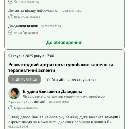
Світлана Костенко
Дякую за цікаву інформацію.
02.04.2026 19:02
Валентина Талаєва
Дякую❤️❤️❤️❤️❤️
31.03.2026 22:54
Аліна Гаркавенко
До обговорення!
04 грудня 2025 року o 17:00
Ревматоїдний артрит поза суглобами: клінічні та
терапевтичні аспекти
ПІДПИСАТИСЬ
Увійти
або
зареєструватись
Єгудіна Єлизавета Давидівна
Лікар-ревматолог, доктор медичних наук, професор
Чудова лекція, дякую!
10.12.2025 08:50
Марина Жигалюк
Вітаю) дякую Вам за неймовірну лекцію) дуже важлива тема)❤️ і
окреме дякую за можливість дивитися вебінари в записі) Ви
09.12.2025 16:53