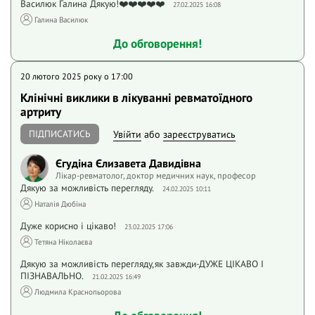
Василюк Галина Дякую!❤️❤️❤️❤️❤️
27.02.2025 16:08
Галина Василюк
До обговорення!
20 лютого 2025 року o 17:00
Клінічні виклики в лікуванні ревматоїдного
артриту
ПІДПИСАТИСЬ
Увійти
або
зареєструватись
Єгудіна Єлизавета Давидівна
Лікар-ревматолог, доктор медичних наук, професор
Дякую за можливість перегляду.
24.02.2025 10:11
Наталія Дюбіна
Дуже корисно і цікаво!
23.02.2025 17:06
Тетяна Ніколаєва
Дякую за можливість перегляду,як завжди-ДУЖЕ ЦІКАВО І
ПІЗНАВАЛЬНО.
21.02.2025 16:49
Людмила Краснопьорова