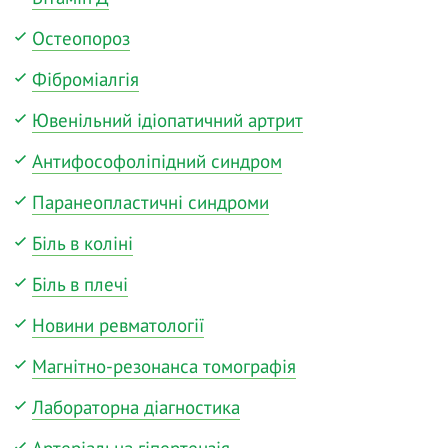
Остеопороз
Фіброміалгія
Ювенільний ідіопатичний артрит
Антифософоліпідний синдром
Паранеопластичні синдроми
Біль в коліні
Біль в плечі
Новини ревматології
Магнітно-резонанса томографія
Лабораторна діагностика
Артеріальна гіпертензія