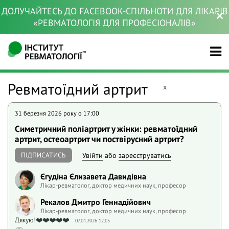
ДОЛУЧАЙТЕСЬ ДО FACEBOOK-СПІЛЬНОТИ ДЛЯ ЛІКАРІВ
«РЕВМАТОЛОГІЯ ДЛЯ ПРОФЕСІОНАЛІВ»
Ревматоїдний артрит
x
31 березня 2026 року o 17:00
Симетричний поліартрит у жінки: ревматоїдний
артрит, остеоартрит чи поствірусний артрит?
ПІДПИСАТИСЬ
Увійти
або
зареєструватись
Єгудіна Єлизавета Давидівна
Лікар-ревматолог, доктор медичних наук, професор
Рекалов Дмитро Геннадійович
Лікар-ревматолог, доктор медичних наук, професор
Дякую!❤️❤️❤️❤️❤️
07.04.2026 12:05