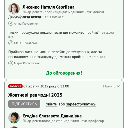
Лисенко Наталя Сергіївна
Лікар-рентгенолог, кандидат медичних наук, доцент
Дякую👍❤️❤️❤️❤️❤️
12.11.2025 09:51
Аліна Гаркавенко
тільки прослухала лекцію, тести ще можливо пройти?
08.11.2025
09:47
Юлія Шпаківська
Прийшов лист, що можна перейти до тестування, але за
посиланням я не знаходжу де можна пройти
07.11.2025 08:38
Марта Костюкевич
До обговорення!
09 жовтня 2025 року o 12:00
3 бали БПР
ТОП-ЗАХІД
Жовтневі ревмодні 2025
ПІДПИСАТИСЬ
Увійти
або
зареєструватись
Єгудіна Єлизавета Давидівна
Лікар-ревматолог, доктор медичних наук, професор