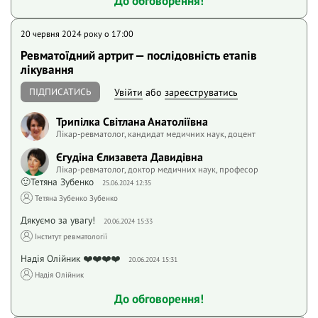
До обговорення!
20 червня 2024 року o 17:00
Ревматоїдний артрит — послідовність етапів
лікування
ПІДПИСАТИСЬ
Увійти
або
зареєструватись
Трипілка Світлана Анатоліївна
Лікар-ревматолог, кандидат медичних наук, доцент
Єгудіна Єлизавета Давидівна
Лікар-ревматолог, доктор медичних наук, професор
🙂Тетяна Зубенко
25.06.2024 12:35
Тетяна Зубенко Зубенко
Дякуємо за увагу!
20.06.2024 15:33
Інститут ревматології
Надія Олійник ❤️❤️❤️❤️
20.06.2024 15:31
Надія Олійник
До обговорення!