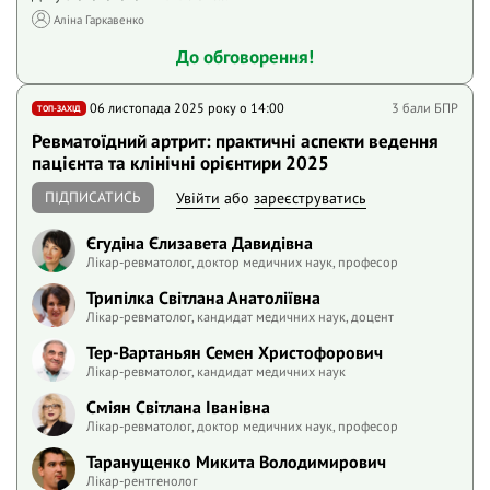
Аліна Гаркавенко
До обговорення!
06 листопада 2025 року o 14:00
3 бали БПР
ТОП-ЗАХІД
Ревматоїдний артрит: практичні аспекти ведення
пацієнта та клінічні орієнтири 2025
ПІДПИСАТИСЬ
Увійти
або
зареєструватись
Єгудіна Єлизавета Давидівна
Лікар-ревматолог, доктор медичних наук, професор
Трипілка Світлана Анатоліївна
Лікар-ревматолог, кандидат медичних наук, доцент
Тер-Вартаньян Семен Христофорович
Лікар-ревматолог, кандидат медичних наук
Сміян Світлана Іванівна
Лікар-ревматолог, доктор медичних наук, професор
Таранущенко Микита Володимирович
Лікар-рентгенолог