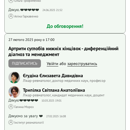
Ольга Трофименко
Дякую.❤️❤️❤️❤️❤️
24.06.2025 21:52
Аліна Гаркавенко
До обговорення!
27 лютого 2025 року o 17:00
Артрити суглобів нижніх кінцівок - диференційний
діагноз та менеджмент
ПІДПИСАТИСЬ
Увійти
або
зареєструватись
Єгудіна Єлизавета Давидівна
Лікар-ревматолог, доктор медичних наук, професор
Трипілка Світлана Анатоліївна
Лікар-ревматолог, кандидат медичних наук, доцент
Дякую❤️❤️❤️❤️❤️
10.03.2025 19:01
Галина Мороз
Дякуємо за увагу ❤️
27.02.2025 16:08
Інститут ревматології