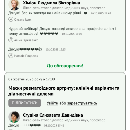
Хіміон Людмила Вікторівна
Лікар-ревматолог, доктор медичних наук, професор
Дякую! Все як завжди на найвищому рівні !❤️
26.10.2025 17:48
Оксана Іщик
Чудовий вебінар! Дякую команді лекторів за професіоналізм і
теплу атмосферу! ❤️❤️❤️❤️❤️
10.10.2025 16:10
Аліна Гаркавенко
Дякую❤️❤️❤️❤️❤️👍
10.10.2025 12:13
Наталія Подолюх
До обговорення!
02 жовтня 2025 року o 17:00
Маски ревматоїдного артриту: клінічні варіанти та
діагностичні дилеми
ПІДПИСАТИСЬ
Увійти
або
зареєструватись
Єгудіна Єлизавета Давидівна
Лікар-ревматолог, доктор медичних наук, професор
Дякую+++++❤️❤️❤️
08.10.2025 15:41