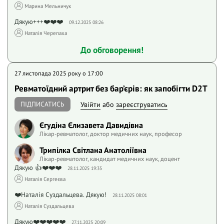
Марина Мельничук
Дякую+++❤️❤️❤️
09.12.2025 08:26
Наталія Черепаха
До обговорення!
27 листопада 2025 року o 17:00
Ревматоїдний артрит без бар’єрів: як запобігти D2T
ПІДПИСАТИСЬ
Увійти
або
зареєструватись
Єгудіна Єлизавета Давидівна
Лікар-ревматолог, доктор медичних наук, професор
Трипілка Світлана Анатоліївна
Лікар-ревматолог, кандидат медичних наук, доцент
Дякую 👍❤️❤️❤️
28.11.2025 19:35
Наталія Сергеєва
❤️Наталія Суздальцева. Дякую!
28.11.2025 08:01
Наталія Суздальцева
Дякую❤️❤️❤️❤️❤️
27.11.2025 20:09