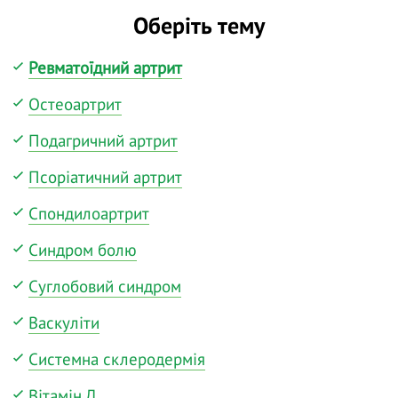
Оберіть тему
Ревматоїдний артрит
Остеоартрит
Подагричний артрит
Псоріатичний артрит
Спондилоартрит
Синдром болю
Суглобовий синдром
Васкуліти
Системна склеродермія
Вітамін Д