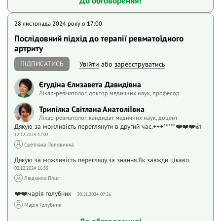
До обговорення!
28 листопада 2024 року o 17:00
Послідовний підхід до терапії ревматоїдного
артриту
ПІДПИСАТИСЬ
Увійти
або
зареєструватись
Єгудіна Єлизавета Давидівна
Лікар-ревматолог, доктор медичних наук, професор
Трипілка Світлана Анатоліївна
Лікар-ревматолог, кандидат медичних наук, доцент
Дякую за можливість переглянути в другий час.+++*****❤️❤️❤️👍
12.12.2024 17:03
Светлана Половинка
Дякую за можливість перегляду.за знання.Як завжди цікаво.
02.12.2024 16:55
Людмила Плис
❤️❤️марія голубник
30.11.2024 07:26
Марія Голубник