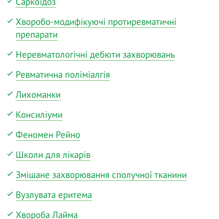
Саркоїдоз
Хворобо-модифікуючі протиревматичні
препарати
Неревматологічні дебюти захворювань
Ревматична поліміалгія
Лихоманки
Консиліуми
Феномен Рейно
Школи для лікарів
Змішане захворювання сполучної тканини
Вузлувата еритема
Хвороба Лайма