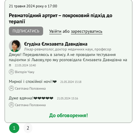
21 травня 2024 року o 17:00
Ревматоїдний артрит – покроковий підхід до
терапії
ПІДПИСАТИСЬ
Увійти
або
зареєструватись
Єгудіна Єлизавета Давидівна
Лікар-ревматолог, доктор медичних наук, професор
Дякую! Передивляюсь в запису. А не проводили тестування
пацієнтки зі Львову,про яку розповідала Єлизавета Давидівна на
п
22.05.2024 10:40
Вiкторiя Чаку
Мирної і спокійної ночі!❤️
21.05.2024 15:18
Светлана Половинка
Дуже вдячна!❤️❤️❤️❤️❤️
21.05.2024 15:16
Светлана Половинка
До обговорення!
1
2