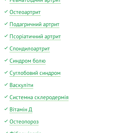
Остеоартрит
Подагричний артрит
Псоріатичний артрит
Спондилоартрит
Синдром болю
Суглобовий синдром
Васкуліти
Системна склеродермія
Вітамін Д
Остеопороз