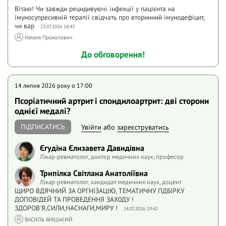
Вітаю! Чи завжди рецидивуючі інфекції у пацієнта на
імуносупресивній терапії свідчать про вторинний імунодефіцит,
чи вар
23.07.2026 18:43
Наталя Прокопович
До обговорення!
14 липня 2026 року o 17:00
Псоріатичний артрит і спондилоартрит: дві сторони
однієї медалі?
ПІДПИСАТИСЬ
Увійти
або
зареєструватись
Єгудіна Єлизавета Давидівна
Лікар-ревматолог, доктор медичних наук, професор
Трипілка Світлана Анатоліївна
Лікар-ревматолог, кандидат медичних наук, доцент
ЩИРО ВДЯЧНИЙ ЗА ОРГНІЗАЦІЮ, ТЕМАТИЧНУ ПДБІРКУ
ДОПОВІДЕЙ ТА ПРОВЕДЕННЯ ЗАХ0ДУ !
ЗДОРОВ'Я,СИЛИ,НАСНАГИ,МИРУ !
14.07.2026 19:42
ВАСИЛЬ ЯНІЦЬКИЙ