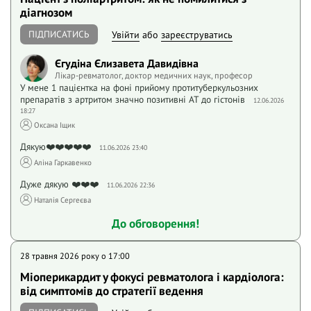
діагнозом
ПІДПИСАТИСЬ
Увійти
або
зареєструватись
Єгудіна Єлизавета Давидівна
Лікар-ревматолог, доктор медичних наук, професор
У мене 1 пацієнтка на фоні прийому протитуберкульозних
препаратів з артритом значно позитивні АТ до гістонів
12.06.2026
18:27
Оксана Іщик
Дякую❤️❤️❤️❤️❤️
11.06.2026 23:40
Аліна Гаркавенко
Дуже дякую ❤️❤️❤️
11.06.2026 22:36
Наталія Сергеєва
До обговорення!
28 травня 2026 року o 17:00
Міоперикардит у фокусі ревматолога і кардіолога:
від симптомів до стратегії ведення