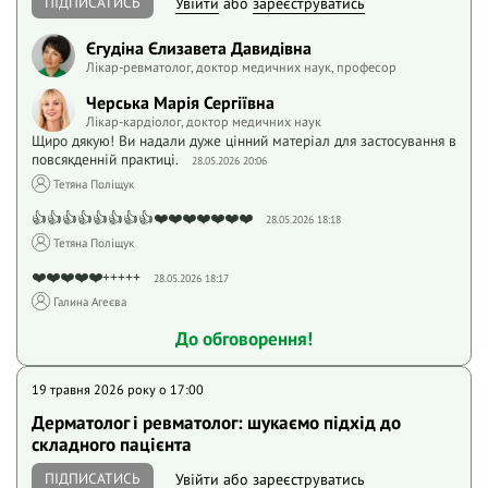
ПІДПИСАТИСЬ
Увійти
або
зареєструватись
Єгудіна Єлизавета Давидівна
Лікар-ревматолог, доктор медичних наук, професор
Черська Марія Сергіївна
Лікар-кардіолог, доктор медичних наук
Щиро дякую! Ви надали дуже цінний матеріал для застосування в
повсякденній практиці.
28.05.2026 20:06
Тетяна Поліщук
👍👍👍👍👍👍👍👍❤️❤️❤️❤️❤️❤️❤️
28.05.2026 18:18
Тетяна Поліщук
❤️❤️❤️❤️❤️+++++
28.05.2026 18:17
Галина Агеєва
До обговорення!
19 травня 2026 року o 17:00
Дерматолог і ревматолог: шукаємо підхід до
складного пацієнта
ПІДПИСАТИСЬ
Увійти
або
зареєструватись