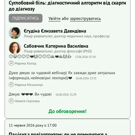
Суглобовий біль: діагностичний алгоритм від скарги
до діагнозу
ПІДПИСАТИСЬ
Увійти
або
зареєструватись
Єгудіна Єлизавета Давидівна
Лікар-ревматолог, доктор медичних наук, професор
Сабовчик Катерина Василівна
Лікар-ревматолог, доктор філософії (PhD)
🙂😂🙂🙂🙂❤️🙌🙂🙂🙂🙏❤️🙏🙌👍
17.06.2026 07:18
Марина Холод
Дуже дякую за чудовий вебінар) Як завжди дуже актуальна
інформація, неймовірні лектори))❤️
16.06.2026 22:31
Марина Мельничук
Дякую ❤️❤️❤️. Ви чудові
16.06.2026 21:29
Наталія Сергеєва
До обговорення!
11 червня 2026 року o 17:00
Пацієнт з поліартритом: як не помилитися з