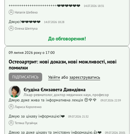
+++++++++++++++++++++++❤️❤️❤️❤️❤️❤️
14.07.2026 18:31
Наталія Шебеко
Дякую!❤️❤️❤️❤️❤️
14.07.2026 18:28
Олена Шептуха
До обговорення!
09 липня 2026 року o 17:00
Остеоартрит: нові докази, нові можливості, нові
помилки
ПІДПИСАТИСЬ
Увійти
або
зареєструватись
Єгудіна Єлизавета Давидівна
Лікар-ревматолог, доктор медичних наук, професор
Дякую дуже жива та інформативна лекція 😍🌹🌹
09.07.2026 22:59
Лариса Короленко
Дякую за цікаву інформацію!❤️
09.07.2026 21:32
Тетяна Пугайчук
Дякую за дуже цікаву та змістовну інформацію.👍❤️
09.07.2026 20:01