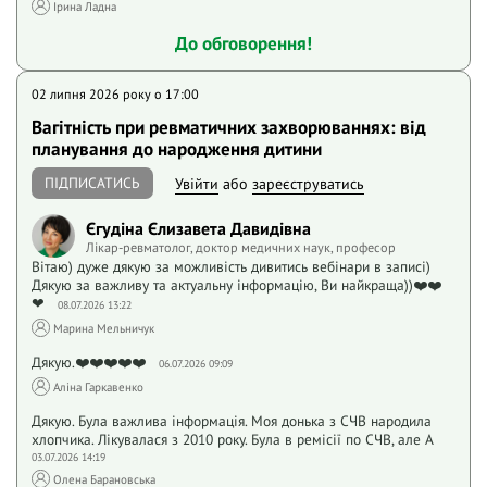
Iрина Ладна
До обговорення!
02 липня 2026 року o 17:00
Вагітність при ревматичних захворюваннях: від
планування до народження дитини
ПІДПИСАТИСЬ
Увійти
або
зареєструватись
Єгудіна Єлизавета Давидівна
Лікар-ревматолог, доктор медичних наук, професор
Вітаю) дуже дякую за можливість дивитись вебінари в записі)
Дякую за важливу та актуальну інформацію, Ви найкраща))❤️❤️
❤
08.07.2026 13:22
Марина Мельничук
Дякую.❤️❤️❤️❤️❤️
06.07.2026 09:09
Аліна Гаркавенко
Дякую. Була важлива інформація. Моя донька з СЧВ народила
хлопчика. Лікувалася з 2010 року. Була в ремісії по СЧВ, але А
03.07.2026 14:19
Олена Барановська