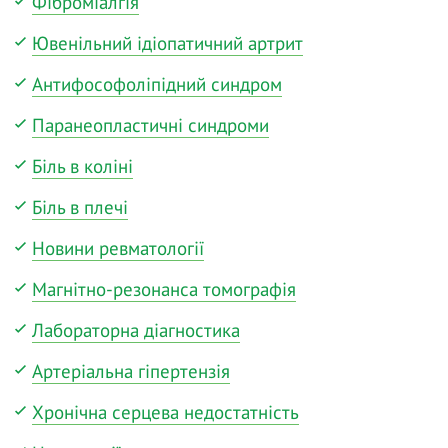
Фіброміалгія
Ювенільний ідіопатичний артрит
Антифософоліпідний синдром
Паранеопластичні синдроми
Біль в коліні
Біль в плечі
Новини ревматології
Магнітно-резонанса томографія
Лабораторна діагностика
Артеріальна гіпертензія
Хронічна серцева недостатність