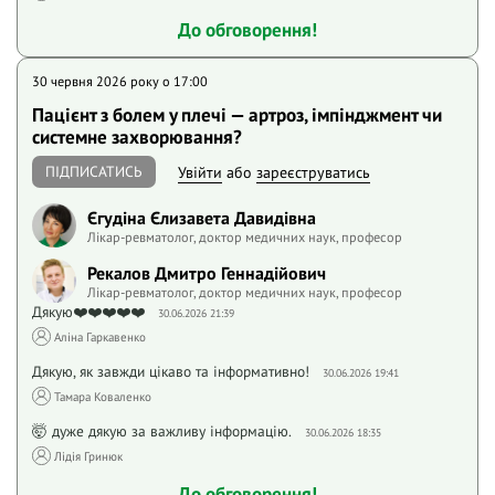
До обговорення!
30 червня 2026 року o 17:00
Пацієнт з болем у плечі — артроз, імпінджмент чи
системне захворювання?
ПІДПИСАТИСЬ
Увійти
або
зареєструватись
Єгудіна Єлизавета Давидівна
Лікар-ревматолог, доктор медичних наук, професор
Рекалов Дмитро Геннадійович
Лікар-ревматолог, доктор медичних наук, професор
Дякую❤️❤️❤️❤️❤️
30.06.2026 21:39
Аліна Гаркавенко
Дякую, як завжди цікаво та інформативно!
30.06.2026 19:41
Тамара Коваленко
🤯 дуже дякую за важливу інформацію.
30.06.2026 18:35
Лідія Гринюк
До обговорення!