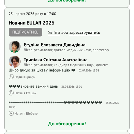
25 червня 2026 року o 17:00
Новини EULAR 2026
ПІДПИСАТИСЬ
Увійти
або
зареєструватись
Єгудіна Єлизавета Давидівна
Лікар-ревматолог, доктор медичних наук, професор
Трипілка Світлана Анатоліївна
Лікар-ревматолог, кандидат медичних наук, доцент
Щиро дякую за цікаву інформацію ❤️
02.07.2026 15:36
Надія Киричук
❤️❤️❤️вибачте важкий день
26.06.2026 19:01
Наталія Стецюк
++++++++++++++++++++++++++❤️❤️❤️❤️❤️❤️❤️❤️❤️❤️
25.06.2026
18:33
Наталія Шебеко
До обговорення!