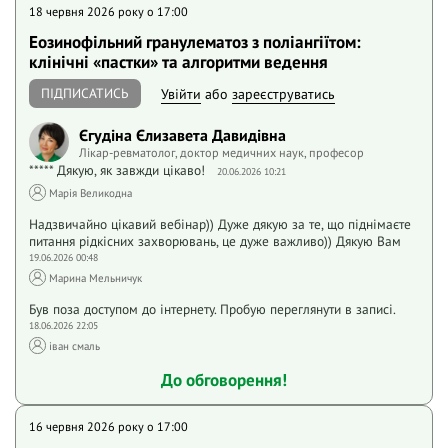
18 червня 2026 року o 17:00
Еозинофільний гранулематоз з поліангіїтом:
клінічні «пастки» та алгоритми ведення
ПІДПИСАТИСЬ
Увійти
або
зареєструватись
Єгудіна Єлизавета Давидівна
Лікар-ревматолог, доктор медичних наук, професор
***** Дякую, як завжди цікаво!
20.06.2026 10:21
Марія Великодна
Надзвичайно цікавий вебінар)) Дуже дякую за те, що піднімаєте
питання рідкісних захворювань, це дуже важливо)) Дякую Вам
19.06.2026 00:48
Марина Мельничук
Був поза доступом до інтернету. Пробую переглянути в записі.
18.06.2026 22:05
іван смаль
До обговорення!
16 червня 2026 року o 17:00