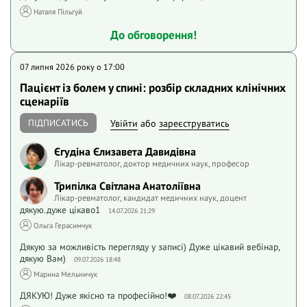
Наталя Пільгуй
До обговорення!
07 липня 2026 року o 17:00
Пацієнт із болем у спині: розбір складних клінічних
сценаріїв
ПІДПИСАТИСЬ
Увійти
або
зареєструватись
Єгудіна Єлизавета Давидівна
Лікар-ревматолог, доктор медичних наук, професор
Трипілка Світлана Анатоліївна
Лікар-ревматолог, кандидат медичних наук, доцент
дякую.дуже цікаво1
14.07.2026 21:29
Ольга Герасимчук
Дякую за можливість перегляду у записі) Дуже цікавий вебінар,
дякую Вам)
09.07.2026 18:48
Марина Мельничук
ДЯКУЮ! Дуже якісно та професійно!❤️
08.07.2026 22:45