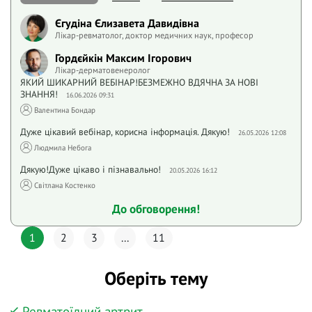
Єгудіна Єлизавета Давидівна
Лікар-ревматолог, доктор медичних наук, професор
Гордєйкін Максим Ігорович
Лікар-дерматовенеролог
ЯКИЙ ШИКАРНИЙ ВЕБІНАР!БЕЗМЕЖНО ВДЯЧНА ЗА НОВІ
ЗНАННЯ!
16.06.2026 09:31
Валентина Бондар
Дуже цікавий вебінар, корисна інформація. Дякую!
26.05.2026 12:08
Людмила Небога
Дякую!Дуже цікаво і пізнавально!
20.05.2026 16:12
Світлана Костенко
До обговорення!
1
2
3
...
11
Оберіть тему
Ревматоїдний артрит