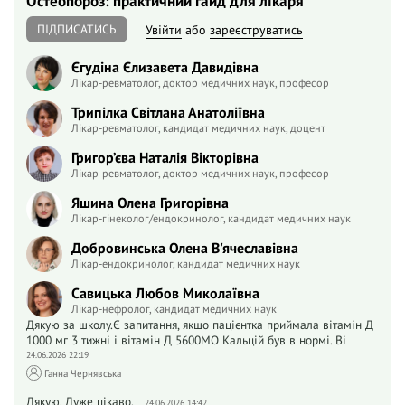
Остеопороз: практичний гайд для лікаря
ПІДПИСАТИСЬ
Увійти
або
зареєструватись
Єгудіна Єлизавета Давидівна
Лікар-ревматолог, доктор медичних наук, професор
Трипілка Світлана Анатоліївна
Лікар-ревматолог, кандидат медичних наук, доцент
Григор’єва Наталія Вікторівна
Лікар-ревматолог, доктор медичних наук, професор
Яшина Олена Григорівна
Лікар-гінеколог/ендокринолог, кандидат медичних наук
Добровинська Олена В'ячеславівна
Лікар-ендокринолог, кандидат медичних наук
Савицька Любов Миколаївна
Лікар-нефролог, кандидат медичних наук
Дякую за школу.Є запитання, якщо пацієнтка приймала вітамін Д
1000 мг 3 тижні і вітамін Д 5600МО Кальцій був в нормі. Ві
24.06.2026 22:19
Ганна Чернявська
Дякую. Дуже цікаво.
24.06.2026 14:42