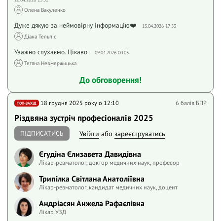
Олена Вакуленко
Дуже дякую за неймовірну інформацію❤️
13.04.2026 17:53
Діана Тельпіс
Уважно слухаємо. Цікаво.
09.04.2026 00:03
Тетяна Невмержицька
До обговорення!
18 грудня 2025 року o 12:10
6 балів БПР
ТОП-ЗАХІД
Різдвяна зустріч професіоналів 2025
ПІДПИСАТИСЬ
Увійти
або
зареєструватись
Єгудіна Єлизавета Давидівна
Лікар-ревматолог, доктор медичних наук, професор
Трипілка Світлана Анатоліївна
Лікар-ревматолог, кандидат медичних наук, доцент
Андріасян Анжела Рафаєлівна
Лікар УЗД