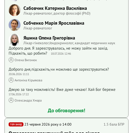
Сабовчик Катерина Василівна
Лікар-ревматолог, доктор філософії (PhD)
Собченко Марія Ярославівна
Лікар-ревматолог
Яшина Олена Григорівна
Лікар-гінеколог/ендокринолог, кандидат медичних наук
Доброго дня. Я зареєструвалась, не можу зайти на захід.
Підкажіть, що робити?
18.07.2026 12:46
Олена Вигонюк
Доброго дня,підскажіть,чи можливо ще зареєструватися?
20.06.2026 11:11
Антоніна Кірьякова
Дякую за таку можливість! Вже дуже чекаю! Хай Бог береже
17.06.2026 17:22
Олександра Хмара
До обговорення!
23 червня 2026 року o 14:00
1.5 бала БПР
ТОП-ЗАХІД