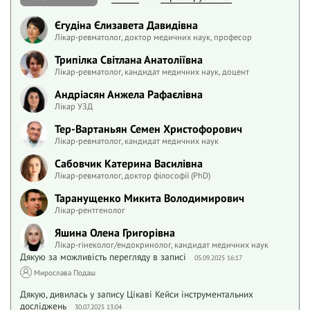
Єгудіна Єлизавета Давидівна
Лікар-ревматолог, доктор медичних наук, професор
Трипілка Світлана Анатоліївна
Лікар-ревматолог, кандидат медичних наук, доцент
Андріасян Анжела Рафаєлівна
Лікар УЗД
Тер-Вартаньян Семен Христофорович
Лікар-ревматолог, кандидат медичних наук
Сабовчик Катерина Василівна
Лікар-ревматолог, доктор філософії (PhD)
Таранущенко Микита Володимирович
Лікар-рентгенолог
Яшина Олена Григорівна
Лікар-гінеколог/ендокринолог, кандидат медичних наук
Дякую за можливість перегляду в записі
05.09.2025 16:17
Мирослава Подаш
Дякую, дивилась у запису Цiкавi Кейси iнструментальних
дослiджень
30.07.2025 13:04