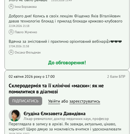
25.05.2026 15:49
Інна Борзакова
Доброго дня! Колись в своїх лекціях Фіщенко Яків Віталійович
давав технологію блокад і приклад блокади крижово-клубового
22.04.2026 21:18
Павло Жученко
Вдячна за змістовний і практично орієнтовний вебінар👍❤️❤️❤️
17.04.2026 21:58
Оксана Фельдман
До обговорення!
02 квітня 2026 року o 17:00
2 бали БПР
Склеродермія та її клінічні «маски»: як не
помилитися в діагнозі
ПІДПИСАТИСЬ
Увійти
або
зареєструватись
Єгудіна Єлизавета Давидівна
Лікар-ревматолог, доктор медичних наук, професор
Переглядала в запису в архіві. Як завжди, актуально, цікаво,
корисно!! Щиро дякую за можливість вчитися і удосконалювати
20.04.2026 13:52