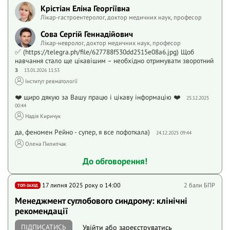
Крістіан Еліна Георгіївна
Лікар-гастроентеролог, доктор медичних наук, професор
Сова Сергій Геннадійович
Лікар-невролог, доктор медичних наук, професор
✅ (https://telegra.ph/file/627788f530dd2515e08a6.jpg) Щоб
навчання стало ще цікавішим – необхідно отримувати зворотний
з
13.01.2026 11:53
Інститут ревматології
❤️ щиро дякую за Вашу працю і цікаву інформацію ❤️
25.12.2025
00:44
Надія Киричук
да, феномен Рейно - супер, я все пофоткала)
24.12.2025 09:44
Олена Пилипчак
До обговорення!
17 липня 2025 року o 14:00
2 бали БПР
ТОП-ЗАХІД
Менеджмент суглобового синдрому: клінічні
рекомендації
ПІДПИСАТИСЬ
Увійти
або
зареєструватись