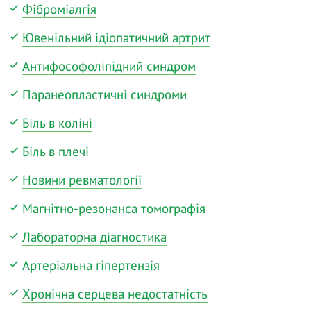
Фіброміалгія
Ювенільний ідіопатичний артрит
Антифософоліпідний синдром
Паранеопластичні синдроми
Біль в коліні
Біль в плечі
Новини ревматології
Магнітно-резонанса томографія
Лабораторна діагностика
Артеріальна гіпертензія
Хронічна серцева недостатність