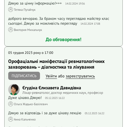
Дякую за цінну інформацію!+++
14.02.2024 19:56
Тетяна Пугайчук
доброго вечораю. За браком часу переглядаю майстер клас
сьогодні. Дякую за можливість перегляду
14.02.2024 17:08
Виктория Михальчук
До обговорення!
05 грудня 2023 року o 17:00
Орофаціальні маніфестації ревматологічних
захворювань – діагностика та лікування
ПІДПИСАТИСЬ
Увійти
або
зареєструватись
Єгудіна Єлизавета Давидівна
Лікар-ревматолог, доктор медичних наук, професор
Дуже цікаво.Дякую!
05.12.2023 16:22
Ольга Жадько-Базілевич
Дякую за відповідь і за дуже цікаву лекцію
05.12.2023 16:22
Анна Кальченко