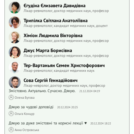
Єгудіна Єлизавета Давидівна
Лікар-ревматолог, доктор медичних наук, професор
Трипілка Світлана Анатоліївна
Лікар-ревматолог, кандидат медичних наук, доцент
Хіміон Людмила Вікторівна
Лікар-ревматолог, доктор медичних наук, професор
Джус Марта Борисівна
Лікар-ревматолог, доктор медичних наук, професор
Тер-Вартаньян Семен Христофорович
Лікар-ревматолог, кандидат медичних наук
Сова Сергій Геннадійович
Лікар-невролог, доктор медичних наук, професор
Змістовно. Актуально. Сучасно. Дякую.
21.12.2024 04:19
Олена Бугова
Дякую за чудові доповіді
20.12.2024 20:25
Ольга Концур
Дякую за дуже змістовні та корисні лекції ♥️
20.12.2024 18:22
Анна Островська