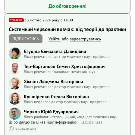
До обговорення!
13 лютого 2024 року o 14:00
ТОП-ЗАХІД
Системний червоний вовчак: від теорії до практики
ПІДПИСАТИСЬ
Увійти
або
зареєструватись
Єгудіна Єлизавета Давидівна
Лікар-ревматолог, доктор медичних наук, професор
Тер-Вартаньян Семен Христофорович
Лікар-ревматолог, кандидат медичних наук
Хіміон Людмила Вікторівна
Лікар-ревматолог, доктор медичних наук, професор
Кушніренко Стелла Вікторівна
Лікар-нефролог, доктор медичних наук, професор
Чирков Юрій Едуардович
Лікар-радіолог інтервенційний, кандидат медичних наук
Щіро дяуцю за цікавійшу інформацію!
15.02.2024 16:32
Герман Веклов