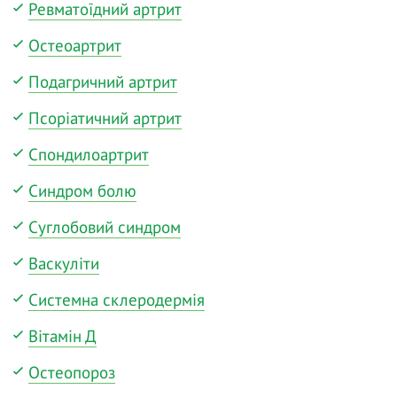
Ревматоїдний артрит
Остеоартрит
Подагричний артрит
Псоріатичний артрит
Спондилоартрит
Синдром болю
Суглобовий синдром
Васкуліти
Системна склеродермія
Вітамін Д
Остеопороз