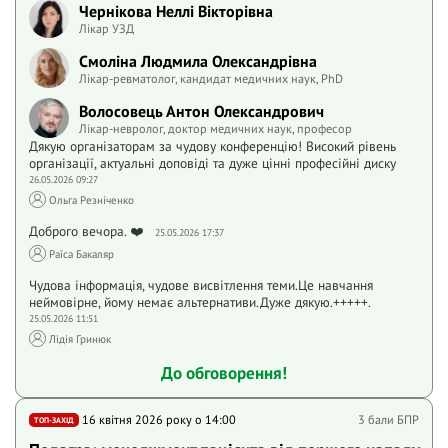
Чернікова Неллі Вікторівна
Лікар УЗД
Смоліна Людмила Олександрівна
Лікар-ревматолог, кандидат медичних наук, PhD
Волосовець Антон Олександрович
Лікар-невролог, доктор медичних наук, професор
Дякую організаторам за чудову конференцію! Високий рівень
організації, актуальні доповіді та дуже цінні професійні диску
26.05.2026 09:27
Ольга Резніченко
Доброго вечора. ❤️
25.05.2026 17:37
Раїса Бакаляр
Чудова інформація, чудове висвітлення теми.Це навчання
неймовірне, йому немає альтернативи.Дуже дякую.+++++.
25.05.2026 11:51
Лідія Гринюк
До обговорення!
16 квітня 2026 року o 14:00
3 бали БПР
ТОП-ЗАХІД