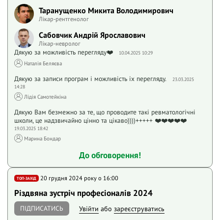
Таранущенко Микита Володимирович
Лікар-рентгенолог
Сабовчик Андрій Ярославович
Лікар-невролог
Дякую за можливість перегляду❤️
10.04.2025 10:29
Наталія Беляєва
Дякую за записи програм і можливість іх перегляду.
23.03.2025
14:28
Лідія Самотейкіна
Дякую Вам безмежно за те, що проводите такі ревматологічні
школи, це надзвичайно цінно та цікаво))))+++++ ❤️❤️❤️❤️❤️
19.03.2025 18:42
Марина Бондар
До обговорення!
20 грудня 2024 року o 16:00
ТОП-ЗАХІД
Різдвяна зустріч професіоналів 2024
ПІДПИСАТИСЬ
Увійти
або
зареєструватись