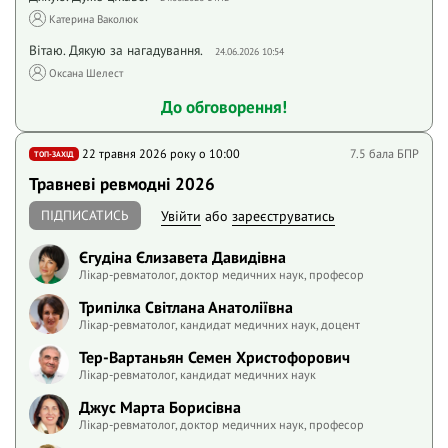
Катерина Ваколюк
Вітаю. Дякую за нагадування.
24.06.2026 10:54
Оксана Шелест
До обговорення!
22 травня 2026 року o 10:00
7.5 бала БПР
ТОП-ЗАХІД
Травневі ревмодні 2026
ПІДПИСАТИСЬ
Увійти
або
зареєструватись
Єгудіна Єлизавета Давидівна
Лікар-ревматолог, доктор медичних наук, професор
Трипілка Світлана Анатоліївна
Лікар-ревматолог, кандидат медичних наук, доцент
Тер-Вартаньян Семен Христофорович
Лікар-ревматолог, кандидат медичних наук
Джус Марта Борисівна
Лікар-ревматолог, доктор медичних наук, професор