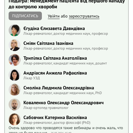
Подагра: менеджмент пацієнта від першого нападу
до контролю хвороби
ПІДПИСАТИСЬ
Увійти
або
зареєструватись
Єгудіна Єлизавета Давидівна
Лікар-ревматолог, доктор медичних наук, професор
Сміян Світлана Іванівна
Лікар-ревматолог, доктор медичних наук, професор
Трипілка Світлана Анатоліївна
Лікар-ревматолог, кандидат медичних наук, доцент
Андріасян Анжела Рафаєлівна
Лікар УЗД
Смоліна Людмила Олександрівна
Лікар-ревматолог, кандидат медичних наук, PhD
Коваленко Олександр Олександрович
Лікар-ортопед-травматолог
Сабовчик Катерина Василівна
Лікар-ревматолог, доктор філософії (PhD)
Очень здорово что проводятся такие вебинары и очень жаль, что
этого не было раньше