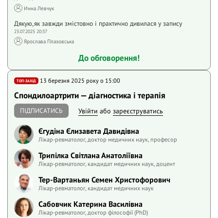
Инна Левчук
Дякую,як завжди змістовно і практично дивилася у запису
23.07.2025 20:37
Ярослава Плазовська
До обговорення!
13 березня 2025 року o 15:00
ТОП-ЗАХІД
Спондилоартрити — діагностика і терапія
ПІДПИСАТИСЬ
Увійти
або
зареєструватись
Єгудіна Єлизавета Давидівна
Лікар-ревматолог, доктор медичних наук, професор
Трипілка Світлана Анатоліївна
Лікар-ревматолог, кандидат медичних наук, доцент
Тер-Вартаньян Семен Христофорович
Лікар-ревматолог, кандидат медичних наук
Сабовчик Катерина Василівна
Лікар-ревматолог, доктор філософії (PhD)