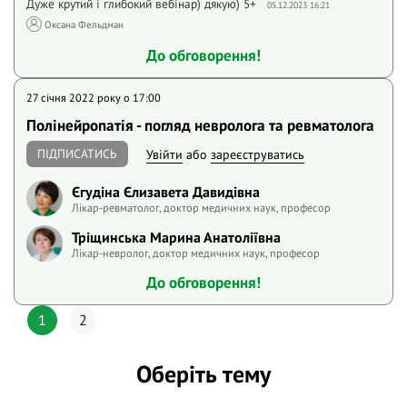
Дуже крутий і глибокий вебінар) дякую) 5+
05.12.2023 16:21
Оксана Фельдман
До обговорення!
27 січня 2022 року o 17:00
Полінейропатія - погляд невролога та ревматолога
ПІДПИСАТИСЬ
Увійти
або
зареєструватись
Єгудіна Єлизавета Давидівна
Лікар-ревматолог, доктор медичних наук, професор
Тріщинська Марина Анатоліївна
Лікар-невролог, доктор медичних наук, професор
До обговорення!
1
2
Оберіть тему