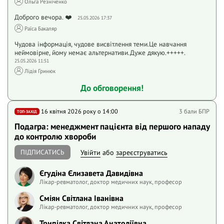
Ольга Резніченко
Доброго вечора. ❤️
25.05.2026 17:37
Раїса Бакаляр
Чудова інформація, чудове висвітлення теми.Це навчання
неймовірне, йому немає альтернативи.Дуже дякую.+++++.
25.05.2026 11:51
Лідія Гринюк
До обговорення!
16 квітня 2026 року o 14:00
3 бали БПР
ТОП-ЗАХІД
Подагра: менеджмент пацієнта від першого нападу
до контролю хвороби
ПІДПИСАТИСЬ
Увійти
або
зареєструватись
Єгудіна Єлизавета Давидівна
Лікар-ревматолог, доктор медичних наук, професор
Сміян Світлана Іванівна
Лікар-ревматолог, доктор медичних наук, професор
Трипілка Світлана Анатоліївна