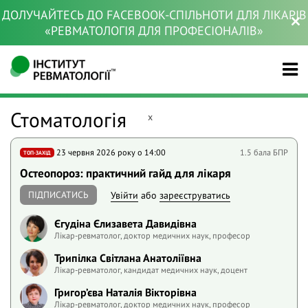
ДОЛУЧАЙТЕСЬ ДО FACEBOOK-СПІЛЬНОТИ ДЛЯ ЛІКАРІВ
«РЕВМАТОЛОГІЯ ДЛЯ ПРОФЕСІОНАЛІВ»
Стоматологія
x
23 червня 2026 року o 14:00
1.5 бала БПР
ТОП-ЗАХІД
Остеопороз: практичний гайд для лікаря
ПІДПИСАТИСЬ
Увійти
або
зареєструватись
Єгудіна Єлизавета Давидівна
Лікар-ревматолог, доктор медичних наук, професор
Трипілка Світлана Анатоліївна
Лікар-ревматолог, кандидат медичних наук, доцент
Григор’єва Наталія Вікторівна
Лікар-ревматолог, доктор медичних наук, професор