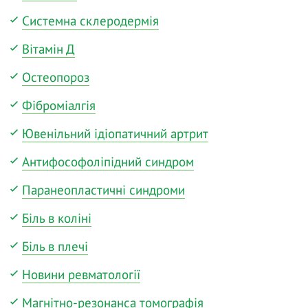
Системна склеродермія
Вітамін Д
Остеопороз
Фіброміалгія
Ювенільний ідіопатичний артрит
Антифософоліпідний синдром
Паранеопластичні синдроми
Біль в коліні
Біль в плечі
Новини ревматології
Магнітно-резонанса томографія