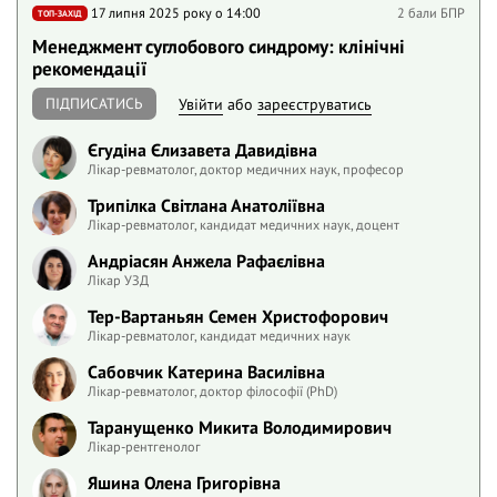
17 липня 2025 року o 14:00
2 бали БПР
ТОП-ЗАХІД
Менеджмент суглобового синдрому: клінічні
рекомендації
ПІДПИСАТИСЬ
Увійти
або
зареєструватись
Єгудіна Єлизавета Давидівна
Лікар-ревматолог, доктор медичних наук, професор
Трипілка Світлана Анатоліївна
Лікар-ревматолог, кандидат медичних наук, доцент
Андріасян Анжела Рафаєлівна
Лікар УЗД
Тер-Вартаньян Семен Христофорович
Лікар-ревматолог, кандидат медичних наук
Сабовчик Катерина Василівна
Лікар-ревматолог, доктор філософії (PhD)
Таранущенко Микита Володимирович
Лікар-рентгенолог
Яшина Олена Григорівна