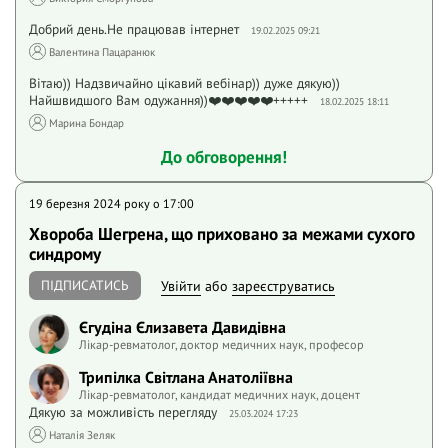
Добрий день.Не працював інтернет
19.02.2025 09:21
Валентина Пацаранюк
Вітаю)) Надзвичайно цікавий вебінар)) дуже дякую))
Найшвидшого Вам одужання))❤️❤️❤️❤️❤️+++++
18.02.2025 18:11
Марина Бондар
До обговорення!
19 березня 2024 року o 17:00
Хвороба Шегрена, що приховано за межами сухого
синдрому
ПІДПИСАТИСЬ
Увійти
або
зареєструватись
Єгудіна Єлизавета Давидівна
Лікар-ревматолог, доктор медичних наук, професор
Трипілка Світлана Анатоліївна
Лікар-ревматолог, кандидат медичних наук, доцент
Дякую за можливість перегляду
25.03.2024 17:23
Наталія Зеляк