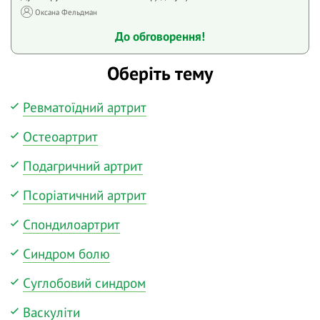
Оксана Фельдман
До обговорення!
Оберіть тему
Ревматоїдний артрит
Остеоартрит
Подагричний артрит
Псоріатичний артрит
Спондилоартрит
Синдром болю
Суглобовий синдром
Васкуліти