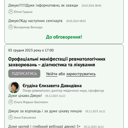
Дякую!!!!!!Дуже інформативно, як завжди
20.03.2024 08:40
Юлия Гущина
Дякую!Жду наступних семінарів
20.03.2024 08:03
Володимир Волощук
До обговорення!
05 грудня 2023 року o 17:00
Орофаціальні маніфестації ревматологічних
захворювань – діагностика та лікування
ПІДПИСАТИСЬ
Увійти
або
зареєструватись
Єгудіна Єлизавета Давидівна
Лікар-ревматолог, доктор медичних наук, професор
Дуже цікаво.Дякую!
05.12.2023 16:22
Ольга Жадько-Базілевич
Дякую за відповідь і за дуже цікаву лекцію
05.12.2023 16:22
Анна Кальченко
Дуже крутий і глибокий вебінар) дякую) 5+
05.12.2023 16:21