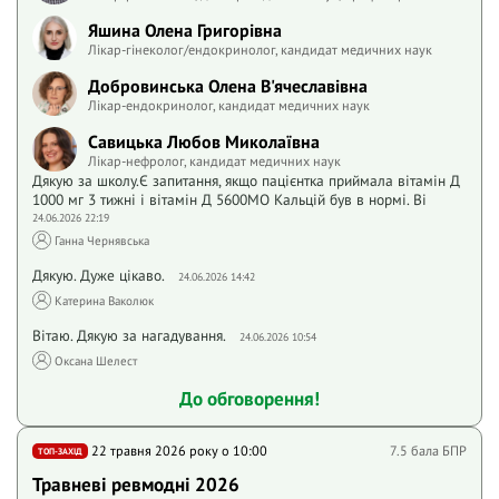
Яшина Олена Григорівна
Лікар-гінеколог/ендокринолог, кандидат медичних наук
Добровинська Олена В'ячеславівна
Лікар-ендокринолог, кандидат медичних наук
Савицька Любов Миколаївна
Лікар-нефролог, кандидат медичних наук
Дякую за школу.Є запитання, якщо пацієнтка приймала вітамін Д
1000 мг 3 тижні і вітамін Д 5600МО Кальцій був в нормі. Ві
24.06.2026 22:19
Ганна Чернявська
Дякую. Дуже цікаво.
24.06.2026 14:42
Катерина Ваколюк
Вітаю. Дякую за нагадування.
24.06.2026 10:54
Оксана Шелест
До обговорення!
22 травня 2026 року o 10:00
7.5 бала БПР
ТОП-ЗАХІД
Травневі ревмодні 2026