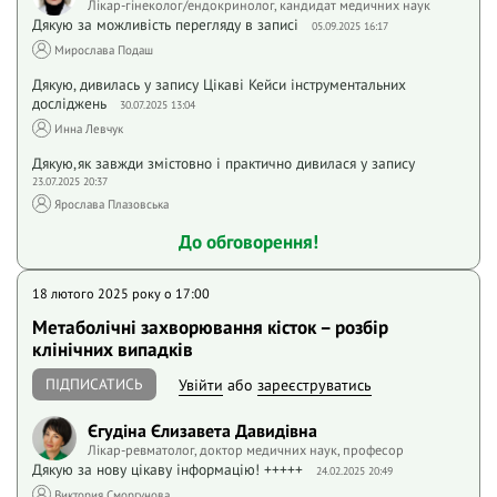
Лікар-гінеколог/ендокринолог, кандидат медичних наук
Дякую за можливість перегляду в записі
05.09.2025 16:17
Мирослава Подаш
Дякую, дивилась у запису Цiкавi Кейси iнструментальних
дослiджень
30.07.2025 13:04
Инна Левчук
Дякую,як завжди змістовно і практично дивилася у запису
23.07.2025 20:37
Ярослава Плазовська
До обговорення!
18 лютого 2025 року o 17:00
Метаболічні захворювання кісток – розбір
клінічних випадків
ПІДПИСАТИСЬ
Увійти
або
зареєструватись
Єгудіна Єлизавета Давидівна
Лікар-ревматолог, доктор медичних наук, професор
Дякую за нову цікаву інформацію! +++++
24.02.2025 20:49
Виктория Сморгунова