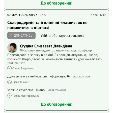
До обговорення!
02 квітня 2026 року o 17:00
2 бали БПР
Склеродермія та її клінічні «маски»: як не
помилитися в діагнозі
ПІДПИСАТИСЬ
Увійти
або
зареєструватись
Єгудіна Єлизавета Давидівна
Лікар-ревматолог, доктор медичних наук, професор
Переглядала в запису в архіві. Як завжди, актуально, цікаво,
корисно!! Щиро дякую за можливість вчитися і удосконалювати
20.04.2026 13:52
Олена Вакуленко
Дуже дякую за неймовірну інформацію❤️
13.04.2026 17:53
Діана Тельпіс
Уважно слухаємо. Цікаво.
09.04.2026 00:03
Тетяна Невмержицька
До обговорення!