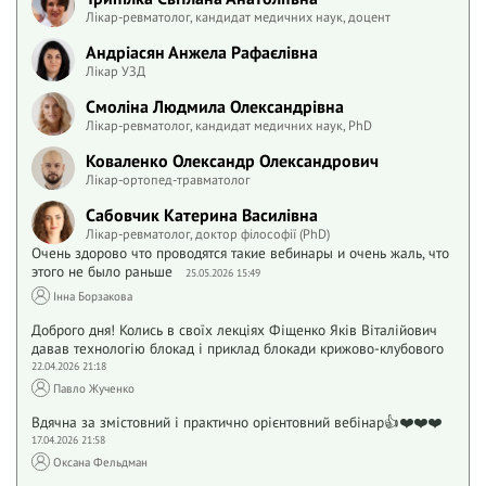
Лікар-ревматолог, кандидат медичних наук, доцент
Андріасян Анжела Рафаєлівна
Лікар УЗД
Смоліна Людмила Олександрівна
Лікар-ревматолог, кандидат медичних наук, PhD
Коваленко Олександр Олександрович
Лікар-ортопед-травматолог
Сабовчик Катерина Василівна
Лікар-ревматолог, доктор філософії (PhD)
Очень здорово что проводятся такие вебинары и очень жаль, что
этого не было раньше
25.05.2026 15:49
Інна Борзакова
Доброго дня! Колись в своїх лекціях Фіщенко Яків Віталійович
давав технологію блокад і приклад блокади крижово-клубового
22.04.2026 21:18
Павло Жученко
Вдячна за змістовний і практично орієнтовний вебінар👍❤️❤️❤️
17.04.2026 21:58
Оксана Фельдман