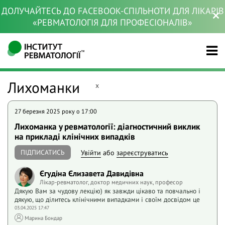
ДОЛУЧАЙТЕСЬ ДО FACEBOOK-СПІЛЬНОТИ ДЛЯ ЛІКАРІВ
«РЕВМАТОЛОГІЯ ДЛЯ ПРОФЕСІОНАЛІВ»
Лихоманки
x
27 березня 2025 року o 17:00
Лихоманка у ревматології: діагностичний виклик
на прикладі клінічних випадків
ПІДПИСАТИСЬ
Увійти
або
зареєструватись
Єгудіна Єлизавета Давидівна
Лікар-ревматолог, доктор медичних наук, професор
Дякую Вам за чудову лекцію) як завжди цікаво та повчально і
дякую, що ділитесь клінічними випадками і своїм досвідом це
03.04.2025 17:47
Марина Бондар