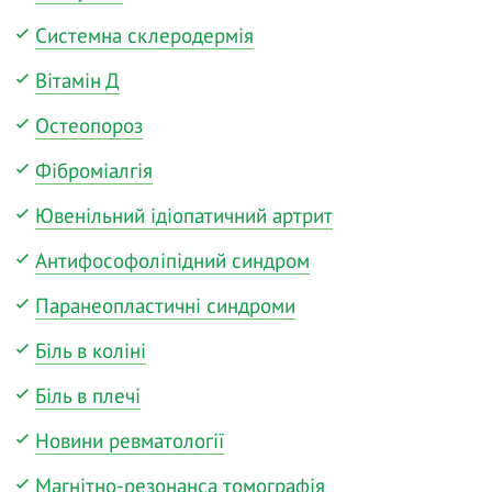
Системна склеродермія
Вітамін Д
Остеопороз
Фіброміалгія
Ювенільний ідіопатичний артрит
Антифософоліпідний синдром
Паранеопластичні синдроми
Біль в коліні
Біль в плечі
Новини ревматології
Магнітно-резонанса томографія