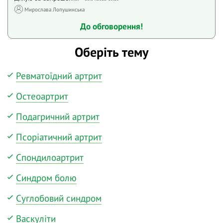
Мирослава Лопушинська
До обговорення!
Оберіть тему
Ревматоїдний артрит
Остеоартрит
Подагричний артрит
Псоріатичний артрит
Спондилоартрит
Синдром болю
Суглобовий синдром
Васкуліти