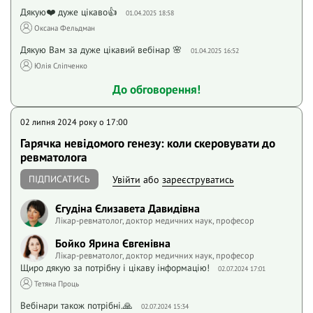
Дякую❤️ дуже цікаво👍
01.04.2025 18:58
Оксана Фельдман
Дякую Вам за дуже цікавий вебінар 🌸
01.04.2025 16:52
Юлія Сліпченко
До обговорення!
02 липня 2024 року o 17:00
Гарячка невідомого генезу: коли скеровувати до
ревматолога
ПІДПИСАТИСЬ
Увійти
або
зареєструватись
Єгудіна Єлизавета Давидівна
Лікар-ревматолог, доктор медичних наук, професор
Бойко Ярина Євгенівна
Лікар-ревматолог, доктор медичних наук, професор
Щиро дякую за потрібну і цікаву інформацію!
02.07.2024 17:01
Тетяна Проць
Вебінари також потрібні.🙏
02.07.2024 15:34