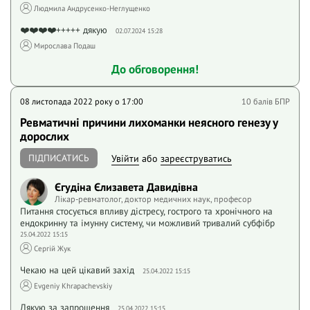
Людмила Андрусенко-Неглущенко
❤️❤️❤️❤️+++++ дякую
02.07.2024 15:28
Мирослава Подаш
До обговорення!
08 листопада 2022 року o 17:00
10 балів БПР
Ревматичні причини лихоманки неясного генезу у
дорослих
ПІДПИСАТИСЬ
Увійти
або
зареєструватись
Єгудіна Єлизавета Давидівна
Лікар-ревматолог, доктор медичних наук, професор
Питання стосується впливу дістресу, гострого та хронічного на
ендокринну та імунну систему, чи можливий тривалий субфібр
25.04.2022 15:15
Сергій Жук
Чекаю на цей цікавий захід
25.04.2022 15:15
Evgeniy Khrapachevskiy
Дякую за запрошення
25.04.2022 15:15