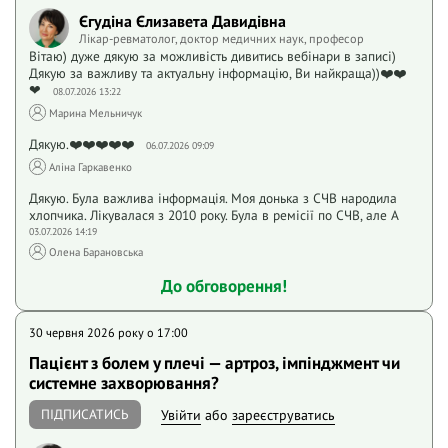
Єгудіна Єлизавета Давидівна
Лікар-ревматолог, доктор медичних наук, професор
Вітаю) дуже дякую за можливість дивитись вебінари в записі)
Дякую за важливу та актуальну інформацію, Ви найкраща))❤️❤️
❤
08.07.2026 13:22
Марина Мельничук
Дякую.❤️❤️❤️❤️❤️
06.07.2026 09:09
Аліна Гаркавенко
Дякую. Була важлива інформація. Моя донька з СЧВ народила
хлопчика. Лікувалася з 2010 року. Була в ремісії по СЧВ, але А
03.07.2026 14:19
Олена Барановська
До обговорення!
30 червня 2026 року o 17:00
Пацієнт з болем у плечі — артроз, імпінджмент чи
системне захворювання?
ПІДПИСАТИСЬ
Увійти
або
зареєструватись