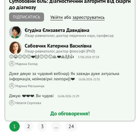
Суглобовий біль: діагностичний алгоритм від скарги
до діагнозу
ПІДПИСАТИСЬ
Увійти
або
зареєструватись
Єгудіна Єлизавета Давидівна
Лікар-ревматолог, доктор медичних наук, професор
Сабовчик Катерина Василівна
Лікар-ревматолог, доктор філософії (PhD)
🙂😂🙂🙂🙂❤️🙌🙂🙂🙂🙏❤️🙏🙌👍
17.06.2026 07:18
Марина Холод
Дуже дякую за чудовий вебінар) Як завжди дуже актуальна
інформація, неймовірні лектори))❤️
16.06.2026 22:31
Марина Мельничук
Дякую ❤️❤️❤️. Ви чудові
16.06.2026 21:29
Наталія Сергеєва
До обговорення!
1
2
3
...
24