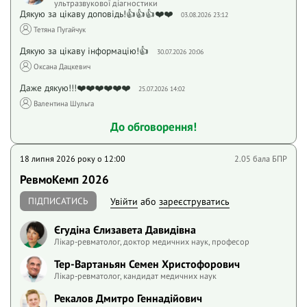
ультразвукової діагностики
Дякую за цікаву доповідь!👍👍👍❤️❤️
03.08.2026 23:12
Тетяна Пугайчук
Дякую за цікаву інформацію!👍
30.07.2026 20:06
Оксана Дацкевич
Даже дякую!!!❤️❤️❤️❤️❤️❤️
25.07.2026 14:02
Валентина Шульга
До обговорення!
18 липня 2026 року o 12:00
2.05 бала БПР
РевмоКемп 2026
ПІДПИСАТИСЬ
Увійти
або
зареєструватись
Єгудіна Єлизавета Давидівна
Лікар-ревматолог, доктор медичних наук, професор
Тер-Вартаньян Семен Христофорович
Лікар-ревматолог, кандидат медичних наук
Рекалов Дмитро Геннадійович