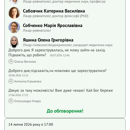
Лікар-ревматолог, доктор медичних наук, професор
Сабовчик Катерина Василівна
Лікар-ревматолог, доктор філософії (PhD)
Собченко Марія Ярославівна
Лікар-ревматолог
Яшина Олена Григорівна
Лікар-гінеколог/ендокринолог, кандидат медичних наук
Доброго дня. Я зареєструвалась, не можу зайти на захід.
Підкажіть, що робити?
18.07.2026 12:46
Олена Вигонюк
Доброго дня,підскажіть,чи можливо ще зареєструватися?
20.06.2026 11:11
Антоніна Кірьякова
Дякую за таку можливість! Вже дуже чекаю! Хай Бог береже
17.06.2026 17:22
Олександра Хмара
До обговорення!
14 липня 2026 року o 17:00