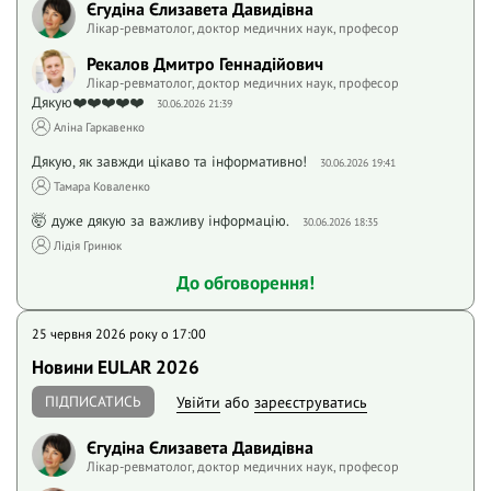
Єгудіна Єлизавета Давидівна
Лікар-ревматолог, доктор медичних наук, професор
Рекалов Дмитро Геннадійович
Лікар-ревматолог, доктор медичних наук, професор
Дякую❤️❤️❤️❤️❤️
30.06.2026 21:39
Аліна Гаркавенко
Дякую, як завжди цікаво та інформативно!
30.06.2026 19:41
Тамара Коваленко
🤯 дуже дякую за важливу інформацію.
30.06.2026 18:35
Лідія Гринюк
До обговорення!
25 червня 2026 року o 17:00
Новини EULAR 2026
ПІДПИСАТИСЬ
Увійти
або
зареєструватись
Єгудіна Єлизавета Давидівна
Лікар-ревматолог, доктор медичних наук, професор