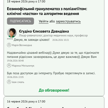
18 червня 2026 року o 17:00
Еозинофільний гранулематоз з поліангіїтом:
клінічні «пастки» та алгоритми ведення
ПІДПИСАТИСЬ
Увійти
або
зареєструватись
Єгудіна Єлизавета Давидівна
Лікар-ревматолог, доктор медичних наук, професор
***** Дякую, як завжди цікаво!
20.06.2026 10:21
Марія Великодна
Надзвичайно цікавий вебінар)) Дуже дякую за те, що піднімаєте
питання рідкісних захворювань, це дуже важливо)) Дякую Вам
19.06.2026 00:48
Марина Мельничук
Був поза доступом до інтернету. Пробую переглянути в записі.
18.06.2026 22:05
іван смаль
До обговорення!
16 червня 2026 року o 17:00