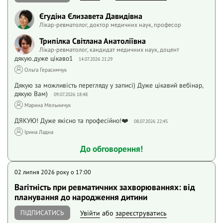
Єгудіна Єлизавета Давидівна
Лікар-ревматолог, доктор медичних наук, професор
Трипілка Світлана Анатоліївна
Лікар-ревматолог, кандидат медичних наук, доцент
дякую.дуже цікаво1
14.07.2026 21:29
Ольга Герасимчук
Дякую за можливість перегляду у записі) Дуже цікавий вебінар,
дякую Вам)
09.07.2026 18:48
Марина Мельничук
ДЯКУЮ! Дуже якісно та професійно!❤️
08.07.2026 22:45
Iрина Ладна
До обговорення!
02 липня 2026 року o 17:00
Вагітність при ревматичних захворюваннях: від
планування до народження дитини
ПІДПИСАТИСЬ
Увійти
або
зареєструватись