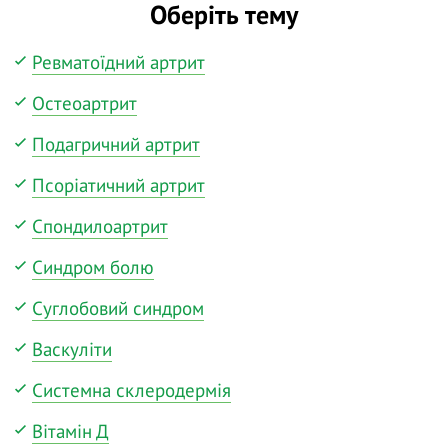
Оберіть тему
Ревматоїдний артрит
Остеоартрит
Подагричний артрит
Псоріатичний артрит
Спондилоартрит
Синдром болю
Суглобовий синдром
Васкуліти
Системна склеродермія
Вітамін Д