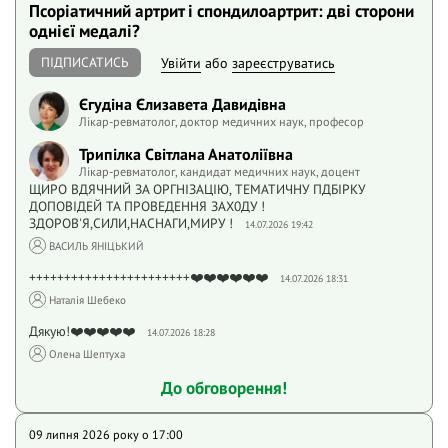
Псоріатичний артрит і спондилоартрит: дві сторони
однієї медалі?
ПІДПИСАТИСЬ
Увійти
або
зареєструватись
Єгудіна Єлизавета Давидівна
Лікар-ревматолог, доктор медичних наук, професор
Трипілка Світлана Анатоліївна
Лікар-ревматолог, кандидат медичних наук, доцент
ЩИРО ВДЯЧНИЙ ЗА ОРГНІЗАЦІЮ, ТЕМАТИЧНУ ПДБІРКУ
ДОПОВІДЕЙ ТА ПРОВЕДЕННЯ ЗАХ0ДУ !
ЗДОРОВ'Я,СИЛИ,НАСНАГИ,МИРУ !
14.07.2026 19:42
ВАСИЛЬ ЯНІЦЬКИЙ
+++++++++++++++++++++++❤️❤️❤️❤️❤️❤️
14.07.2026 18:31
Наталія Шебеко
Дякую!❤️❤️❤️❤️❤️
14.07.2026 18:28
Олена Шептуха
До обговорення!
09 липня 2026 року o 17:00