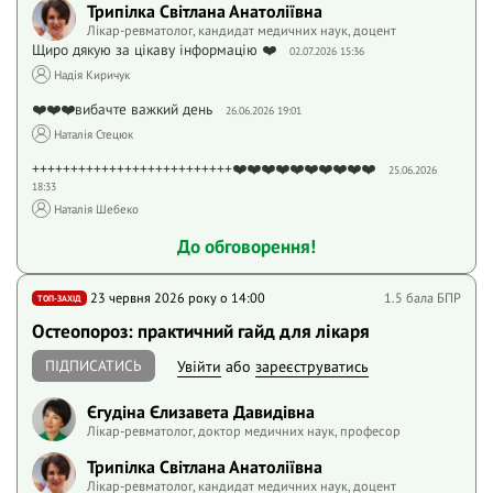
Трипілка Світлана Анатоліївна
Лікар-ревматолог, кандидат медичних наук, доцент
Щиро дякую за цікаву інформацію ❤️
02.07.2026 15:36
Надія Киричук
❤️❤️❤️вибачте важкий день
26.06.2026 19:01
Наталія Стецюк
++++++++++++++++++++++++++❤️❤️❤️❤️❤️❤️❤️❤️❤️❤️
25.06.2026
18:33
Наталія Шебеко
До обговорення!
23 червня 2026 року o 14:00
1.5 бала БПР
ТОП-ЗАХІД
Остеопороз: практичний гайд для лікаря
ПІДПИСАТИСЬ
Увійти
або
зареєструватись
Єгудіна Єлизавета Давидівна
Лікар-ревматолог, доктор медичних наук, професор
Трипілка Світлана Анатоліївна
Лікар-ревматолог, кандидат медичних наук, доцент