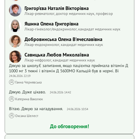
Григор’єва Наталія Вікторівна
Лікар-ревматолог, доктор медичних наук, професор
Яшина Олена Григорівна
Лікар-гінеколог/ендокринолог, кандидат медичних наук
Добровинська Олена В'ячеславівна
Лікар-ендокринолог, кандидат медичних наук
Савицька Любов Миколаївна
Лікар-нефролог, кандидат медичних наук
Дякую за школу.Є запитання, якщо пацієнтка приймала вітамін Д
1000 мг 3 тижні і вітамін Д 5600МО Кальцій був в нормі. Ві
24.06.2026 22:19
Ганна Чернявська
Дякую. Дуже цікаво.
24.06.2026 14:42
Катерина Ваколюк
Вітаю. Дякую за нагадування.
24.06.2026 10:54
Оксана Шелест
До обговорення!