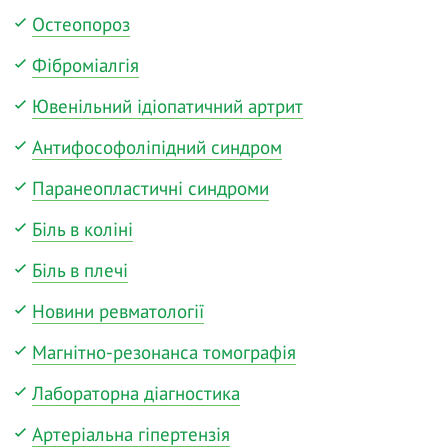
Остеопороз
Фіброміалгія
Ювенільний ідіопатичний артрит
Антифософоліпідний синдром
Паранеопластичні синдроми
Біль в коліні
Біль в плечі
Новини ревматології
Магнітно-резонанса томографія
Лабораторна діагностика
Артеріальна гіпертензія