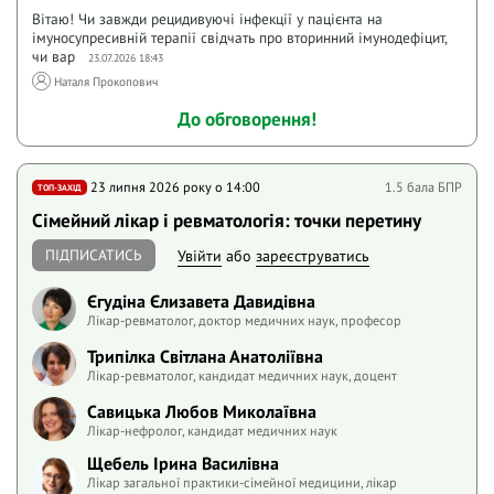
Вітаю! Чи завжди рецидивуючі інфекції у пацієнта на
імуносупресивній терапії свідчать про вторинний імунодефіцит,
чи вар
23.07.2026 18:43
Наталя Прокопович
До обговорення!
23 липня 2026 року o 14:00
1.5 бала БПР
ТОП-ЗАХІД
Сімейний лікар і ревматологія: точки перетину
ПІДПИСАТИСЬ
Увійти
або
зареєструватись
Єгудіна Єлизавета Давидівна
Лікар-ревматолог, доктор медичних наук, професор
Трипілка Світлана Анатоліївна
Лікар-ревматолог, кандидат медичних наук, доцент
Савицька Любов Миколаївна
Лікар-нефролог, кандидат медичних наук
Щебель Ірина Василівна
Лікар загальної практики-сімейної медицини, лікар