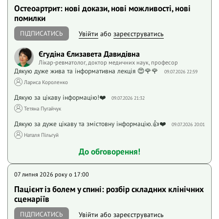
Остеоартрит: нові докази, нові можливості, нові
помилки
ПІДПИСАТИСЬ
Увійти
або
зареєструватись
Єгудіна Єлизавета Давидівна
Лікар-ревматолог, доктор медичних наук, професор
Дякую дуже жива та інформативна лекція 😍🌹🌹
09.07.2026 22:59
Лариса Короленко
Дякую за цікаву інформацію!❤️
09.07.2026 21:32
Тетяна Пугайчук
Дякую за дуже цікаву та змістовну інформацію.👍❤️
09.07.2026 20:01
Наталя Пільгуй
До обговорення!
07 липня 2026 року o 17:00
Пацієнт із болем у спині: розбір складних клінічних
сценаріїв
ПІДПИСАТИСЬ
Увійти
або
зареєструватись