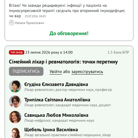
Вітаю! Чи завжди рецидивуючі інфекції у пацієнта на
імуносупресивній терапії свідчать про вторинний імунодефіцит,
чи вар
23.07.2026 18:43
Наталя Прокопович
До обговорення!
23 липня 2026 року o 14:00
1.5 бала БПР
ТОП-ЗАХІД
Сімейний лікар і ревматологія: точки перетину
ПІДПИСАТИСЬ
Увійти
або
зареєструватись
Єгудіна Єлизавета Давидівна
Лікар-ревматолог, доктор медичних наук, професор
Трипілка Світлана Анатоліївна
Лікар-ревматолог, кандидат медичних наук, доцент
Савицька Любов Миколаївна
Лікар-нефролог, кандидат медичних наук
Щебель Ірина Василівна
Лікар загальної практики-сімейної медицини, лікар