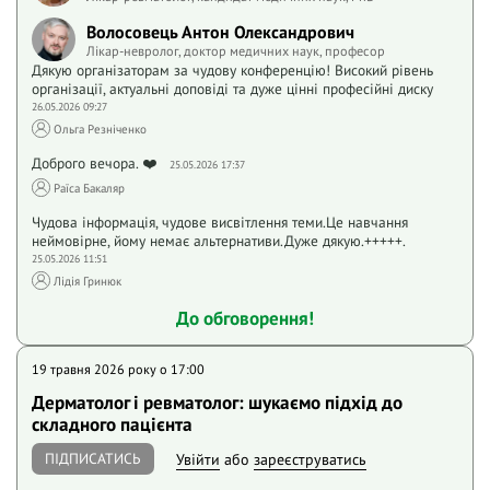
Волосовець Антон Олександрович
Лікар-невролог, доктор медичних наук, професор
Дякую організаторам за чудову конференцію! Високий рівень
організації, актуальні доповіді та дуже цінні професійні диску
26.05.2026 09:27
Ольга Резніченко
Доброго вечора. ❤️
25.05.2026 17:37
Раїса Бакаляр
Чудова інформація, чудове висвітлення теми.Це навчання
неймовірне, йому немає альтернативи.Дуже дякую.+++++.
25.05.2026 11:51
Лідія Гринюк
До обговорення!
19 травня 2026 року o 17:00
Дерматолог і ревматолог: шукаємо підхід до
складного пацієнта
ПІДПИСАТИСЬ
Увійти
або
зареєструватись