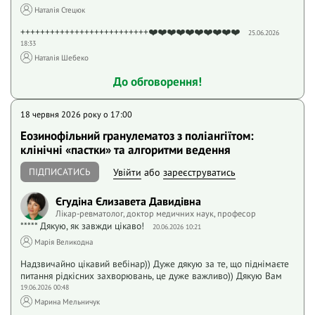
Наталія Стецюк
++++++++++++++++++++++++++❤️❤️❤️❤️❤️❤️❤️❤️❤️❤️
25.06.2026
18:33
Наталія Шебеко
До обговорення!
18 червня 2026 року o 17:00
Еозинофільний гранулематоз з поліангіїтом:
клінічні «пастки» та алгоритми ведення
ПІДПИСАТИСЬ
Увійти
або
зареєструватись
Єгудіна Єлизавета Давидівна
Лікар-ревматолог, доктор медичних наук, професор
***** Дякую, як завжди цікаво!
20.06.2026 10:21
Марія Великодна
Надзвичайно цікавий вебінар)) Дуже дякую за те, що піднімаєте
питання рідкісних захворювань, це дуже важливо)) Дякую Вам
19.06.2026 00:48
Марина Мельничук