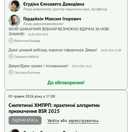
Єгудіна Єлизавета Давидівна
Лікар-ревматолог, доктор медичних наук, професор
Гордєйкін Максим Ігорович
Лікар-дерматовенеролог
ЯКИЙ ШИКАРНИЙ ВЕБІНАР!БЕЗМЕЖНО ВДЯЧНА ЗА НОВІ
ЗНАННЯ!
16.06.2026 09:31
Валентина Бондар
Дуже цікавий вебінар, корисна інформація. Дякую!
26.05.2026 12:08
Людмила Небога
Дякую!Дуже цікаво і пізнавально!
20.05.2026 16:12
Світлана Костенко
До обговорення!
05 травня 2026 року o 17:00
Синтетичні ХМПРП: практичні алгоритми
призначення BSR 2025
ПІДПИСАТИСЬ
Увійти
або
зареєструватись