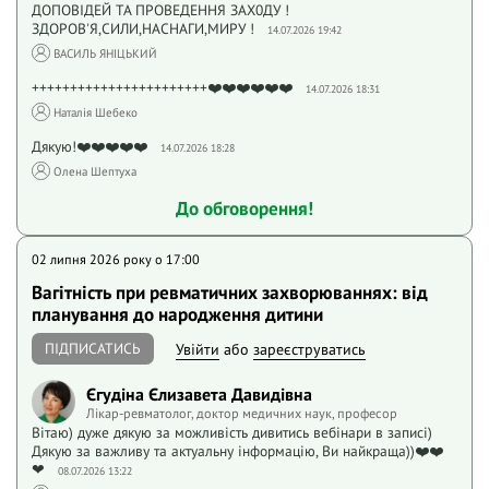
ДОПОВІДЕЙ ТА ПРОВЕДЕННЯ ЗАХ0ДУ !
ЗДОРОВ'Я,СИЛИ,НАСНАГИ,МИРУ !
14.07.2026 19:42
ВАСИЛЬ ЯНІЦЬКИЙ
+++++++++++++++++++++++❤️❤️❤️❤️❤️❤️
14.07.2026 18:31
Наталія Шебеко
Дякую!❤️❤️❤️❤️❤️
14.07.2026 18:28
Олена Шептуха
До обговорення!
02 липня 2026 року o 17:00
Вагітність при ревматичних захворюваннях: від
планування до народження дитини
ПІДПИСАТИСЬ
Увійти
або
зареєструватись
Єгудіна Єлизавета Давидівна
Лікар-ревматолог, доктор медичних наук, професор
Вітаю) дуже дякую за можливість дивитись вебінари в записі)
Дякую за важливу та актуальну інформацію, Ви найкраща))❤️❤️
❤
08.07.2026 13:22