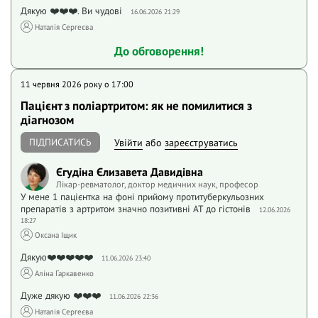
Дякую ❤️❤️❤️. Ви чудові
16.06.2026 21:29
Наталія Сергеєва
До обговорення!
11 червня 2026 року o 17:00
Пацієнт з поліартритом: як не помилитися з
діагнозом
ПІДПИСАТИСЬ
Увійти
або
зареєструватись
Єгудіна Єлизавета Давидівна
Лікар-ревматолог, доктор медичних наук, професор
У мене 1 пацієнтка на фоні прийому протитуберкульозних
препаратів з артритом значно позитивні АТ до гістонів
12.06.2026
18:27
Оксана Іщик
Дякую❤️❤️❤️❤️❤️
11.06.2026 23:40
Аліна Гаркавенко
Дуже дякую ❤️❤️❤️
11.06.2026 22:36
Наталія Сергеєва