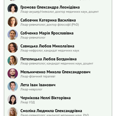
Громова Олександра Леонідівна
Лікар-акушер/гінеколог, доктор медичних наук, доцент
Сабовчик Катерина Василівна
Лікар-ревматолог, доктор філософії (PhD)
Собченко Марія Ярославівна
Лікар-ревматолог
Савицька Любов Миколаївна
Лікар-нефролог, кандидат медичних наук
Петелицька Любов Богданівна
Лікар-ревматолог, кандидат медичних наук, доцент
Мельниченко Микола Олександрович
Лікар-фізичний терапевт
Лета Іван Іванович
Лікар-невролог
Чернікова Неллі Вікторівна
Лікар УЗД
Смоліна Людмила Олександрівна
Лікар-ревматолог, кандидат медичних наук, PhD