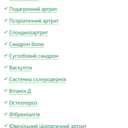
Подагричний артрит
Псоріатичний артрит
Спондилоартрит
Синдром болю
Суглобовий синдром
Васкуліти
Системна склеродермія
Вітамін Д
Остеопороз
Фіброміалгія
Ювенільний ідіопатичний артрит