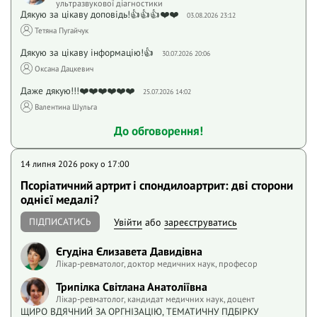
ультразвукової діагностики
Дякую за цікаву доповідь!👍👍👍❤️❤️
03.08.2026 23:12
Тетяна Пугайчук
Дякую за цікаву інформацію!👍
30.07.2026 20:06
Оксана Дацкевич
Даже дякую!!!❤️❤️❤️❤️❤️❤️
25.07.2026 14:02
Валентина Шульга
До обговорення!
14 липня 2026 року o 17:00
Псоріатичний артрит і спондилоартрит: дві сторони
однієї медалі?
ПІДПИСАТИСЬ
Увійти
або
зареєструватись
Єгудіна Єлизавета Давидівна
Лікар-ревматолог, доктор медичних наук, професор
Трипілка Світлана Анатоліївна
Лікар-ревматолог, кандидат медичних наук, доцент
ЩИРО ВДЯЧНИЙ ЗА ОРГНІЗАЦІЮ, ТЕМАТИЧНУ ПДБІРКУ