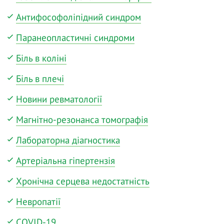
Антифософоліпідний синдром
Паранеопластичні синдроми
Біль в коліні
Біль в плечі
Новини ревматології
Магнітно-резонанса томографія
Лабораторна діагностика
Артеріальна гіпертензія
Хронічна серцева недостатність
Невропатії
COVID-19