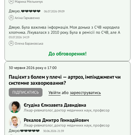
Марина Мельничук
Дякую.❤️❤️❤️❤️❤️
06.07.2026 09:09
Аліна Гаркавенко
Дякую. Була важлива інформація. Моя донька з СЧВ народила
хлопчика. Лікувалася з 2010 року. Була в ремісії по СЧВ, але А
03.07.2026 14:19
Олена Барановська
До обговорення!
30 червня 2026 року o 17:00
Пацієнт з болем у плечі — артроз, імпінджмент чи
системне захворювання?
ПІДПИСАТИСЬ
Увійти
або
зареєструватись
Єгудіна Єлизавета Давидівна
Лікар-ревматолог, доктор медичних наук, професор
Рекалов Дмитро Геннадійович
Лікар-ревматолог, доктор медичних наук, професор
Дякую❤️❤️❤️❤️❤️
30.06.2026 21:39