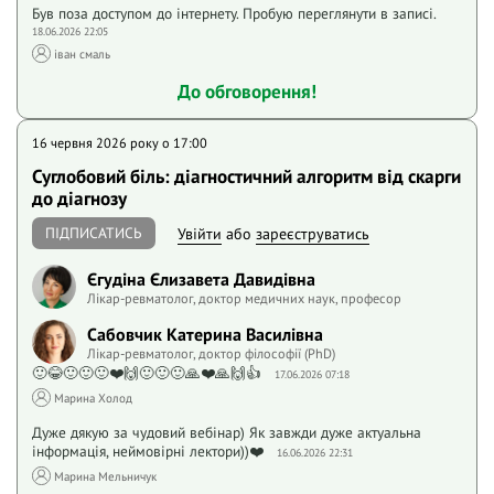
Був поза доступом до інтернету. Пробую переглянути в записі.
18.06.2026 22:05
іван смаль
До обговорення!
16 червня 2026 року o 17:00
Суглобовий біль: діагностичний алгоритм від скарги
до діагнозу
ПІДПИСАТИСЬ
Увійти
або
зареєструватись
Єгудіна Єлизавета Давидівна
Лікар-ревматолог, доктор медичних наук, професор
Сабовчик Катерина Василівна
Лікар-ревматолог, доктор філософії (PhD)
🙂😂🙂🙂🙂❤️🙌🙂🙂🙂🙏❤️🙏🙌👍
17.06.2026 07:18
Марина Холод
Дуже дякую за чудовий вебінар) Як завжди дуже актуальна
інформація, неймовірні лектори))❤️
16.06.2026 22:31
Марина Мельничук