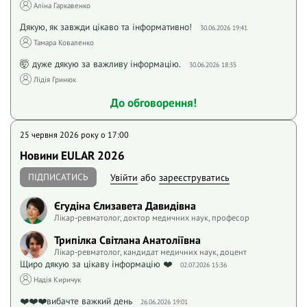
Аліна Гаркавенко
Дякую, як завжди цікаво та інформативно!
30.06.2026 19:41
Тамара Коваленко
🤯 дуже дякую за важливу інформацію.
30.06.2026 18:35
Лідія Гринюк
До обговорення!
25 червня 2026 року o 17:00
Новини EULAR 2026
ПІДПИСАТИСЬ
Увійти
або
зареєструватись
Єгудіна Єлизавета Давидівна
Лікар-ревматолог, доктор медичних наук, професор
Трипілка Світлана Анатоліївна
Лікар-ревматолог, кандидат медичних наук, доцент
Щиро дякую за цікаву інформацію ❤️
02.07.2026 15:36
Надія Киричук
❤️❤️❤️вибачте важкий день
26.06.2026 19:01