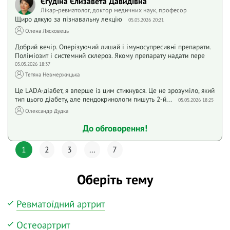
Єгудіна Єлизавета Давидівна
Лікар-ревматолог, доктор медичних наук, професор
Щиро дякую за пізнавальну лекцію
05.05.2026 20:21
Олена Лясковець
Добрий вечір. Оперізуючий лишай і імуносупресивні препарати.
Поліміозит і системний склероз. Якому препарату надати пере
05.05.2026 18:37
Тетяна Невмержицька
Це LADA-діабет, я вперше із цим стикнувся. Це не зрозуміло, який
тип цього діабету, але пендокринологи пишуть 2-й...
05.05.2026 18:25
Олександр Дудка
До обговорення!
1
2
3
...
7
Оберіть тему
Ревматоїдний артрит
Остеоартрит