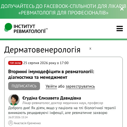
ДОЛУЧАЙТЕСЬ ДО FACEBOOK-СПІЛЬНОТИ ДЛЯ ЛІКАРІВ
«РЕВМАТОЛОГІЯ ДЛЯ ПРОФЕСІОНАЛІВ»
Дерматовенерологія
x
25 серпня 2026 року o 17:00
ТОП-ЗАХІД
Вторинні імунодефіцити в ревматології:
діагностика та менеджмент
ПІДПИСАТИСЬ
Увійти
або
зареєструватись
Єгудіна Єлизавета Давидівна
Лікар-ревматолог, доктор медичних наук, професор
Доброго дня! Як діяти, якщо у пацієнта на тлі біологічної терапії
виникають рецидивуючі інфекції, але ревматичне захворю
26.07.2026 15:14
Анастасія Єременко