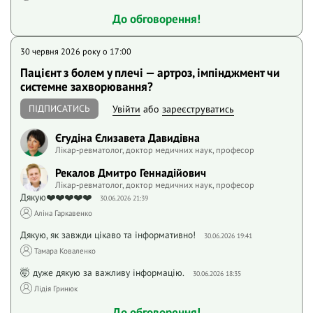
До обговорення!
30 червня 2026 року o 17:00
Пацієнт з болем у плечі — артроз, імпінджмент чи
системне захворювання?
ПІДПИСАТИСЬ
Увійти
або
зареєструватись
Єгудіна Єлизавета Давидівна
Лікар-ревматолог, доктор медичних наук, професор
Рекалов Дмитро Геннадійович
Лікар-ревматолог, доктор медичних наук, професор
Дякую❤️❤️❤️❤️❤️
30.06.2026 21:39
Аліна Гаркавенко
Дякую, як завжди цікаво та інформативно!
30.06.2026 19:41
Тамара Коваленко
🤯 дуже дякую за важливу інформацію.
30.06.2026 18:35
Лідія Гринюк
До обговорення!