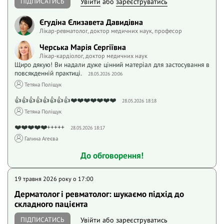
ПІДПИСАТИСЬ
Увійти
або
зареєструватись
Єгудіна Єлизавета Давидівна
Лікар-ревматолог, доктор медичних наук, професор
Черська Марія Сергіївна
Лікар-кардіолог, доктор медичних наук
Щиро дякую! Ви надали дуже цінний матеріал для застосування в
повсякденній практиці.
28.05.2026 20:06
Тетяна Поліщук
👍👍👍👍👍👍👍👍❤️❤️❤️❤️❤️❤️❤️
28.05.2026 18:18
Тетяна Поліщук
❤️❤️❤️❤️❤️+++++
28.05.2026 18:17
Галина Агеєва
До обговорення!
19 травня 2026 року o 17:00
Дерматолог і ревматолог: шукаємо підхід до
складного пацієнта
ПІДПИСАТИСЬ
Увійти
або
зареєструватись