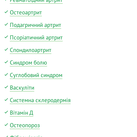
Остеоартрит
Подагричний артрит
Псоріатичний артрит
Спондилоартрит
Синдром болю
Суглобовий синдром
Васкуліти
Системна склеродермія
Вітамін Д
Остеопороз