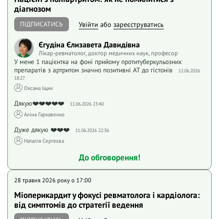
діагнозом
ПІДПИСАТИСЬ
Увійти
або
зареєструватись
Єгудіна Єлизавета Давидівна
Лікар-ревматолог, доктор медичних наук, професор
У мене 1 пацієнтка на фоні прийому протитуберкульозних
препаратів з артритом значно позитивні АТ до гістонів
12.06.2026
18:27
Оксана Іщик
Дякую❤️❤️❤️❤️❤️
11.06.2026 23:40
Аліна Гаркавенко
Дуже дякую ❤️❤️❤️
11.06.2026 22:36
Наталія Сергеєва
До обговорення!
28 травня 2026 року o 17:00
Міоперикардит у фокусі ревматолога і кардіолога:
від симптомів до стратегії ведення