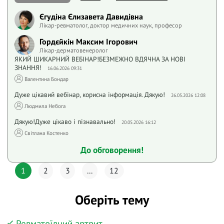
Єгудіна Єлизавета Давидівна
Лікар-ревматолог, доктор медичних наук, професор
Гордєйкін Максим Ігорович
Лікар-дерматовенеролог
ЯКИЙ ШИКАРНИЙ ВЕБІНАР!БЕЗМЕЖНО ВДЯЧНА ЗА НОВІ
ЗНАННЯ!
16.06.2026 09:31
Валентина Бондар
Дуже цікавий вебінар, корисна інформація. Дякую!
26.05.2026 12:08
Людмила Небога
Дякую!Дуже цікаво і пізнавально!
20.05.2026 16:12
Світлана Костенко
До обговорення!
1
2
3
...
12
Оберіть тему
Ревматоїдний артрит