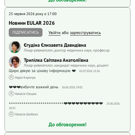
25 червня 2026 року o 17:00
Новини EULAR 2026
ПІДПИСАТИСЬ
Увійти
або
зареєструватись
Єгудіна Єлизавета Давидівна
Лікар-ревматолог, доктор медичних наук, професор
Трипілка Світлана Анатоліївна
Лікар-ревматолог, кандидат медичних наук, доцент
Щиро дякую за цікаву інформацію ❤️
02.07.2026 15:36
Надія Киричук
❤️❤️❤️вибачте важкий день
26.06.2026 19:01
Наталія Стецюк
++++++++++++++++++++++++++❤️❤️❤️❤️❤️❤️❤️❤️❤️❤️
25.06.2026
18:33
Наталія Шебеко
До обговорення!