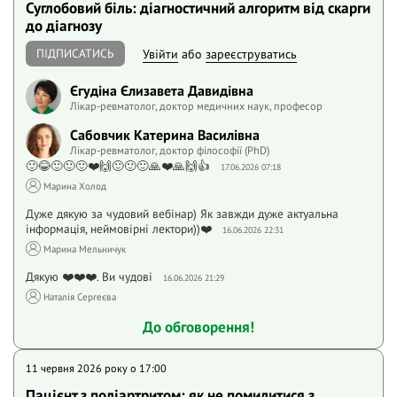
Суглобовий біль: діагностичний алгоритм від скарги
до діагнозу
ПІДПИСАТИСЬ
Увійти
або
зареєструватись
Єгудіна Єлизавета Давидівна
Лікар-ревматолог, доктор медичних наук, професор
Сабовчик Катерина Василівна
Лікар-ревматолог, доктор філософії (PhD)
🙂😂🙂🙂🙂❤️🙌🙂🙂🙂🙏❤️🙏🙌👍
17.06.2026 07:18
Марина Холод
Дуже дякую за чудовий вебінар) Як завжди дуже актуальна
інформація, неймовірні лектори))❤️
16.06.2026 22:31
Марина Мельничук
Дякую ❤️❤️❤️. Ви чудові
16.06.2026 21:29
Наталія Сергеєва
До обговорення!
11 червня 2026 року o 17:00
Пацієнт з поліартритом: як не помилитися з