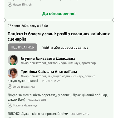
Наталя Пільгуй
До обговорення!
07 липня 2026 року o 17:00
Пацієнт із болем у спині: розбір складних клінічних
сценаріїв
ПІДПИСАТИСЬ
Увійти
або
зареєструватись
Єгудіна Єлизавета Давидівна
Лікар-ревматолог, доктор медичних наук, професор
Трипілка Світлана Анатоліївна
Лікар-ревматолог, кандидат медичних наук, доцент
дякую.дуже цікаво1
14.07.2026 21:29
Ольга Герасимчук
Дякую за можливість перегляду у записі) Дуже цікавий вебінар,
дякую Вам)
09.07.2026 18:48
Марина Мельничук
ДЯКУЮ! Дуже якісно та професійно!❤️
08.07.2026 22:45