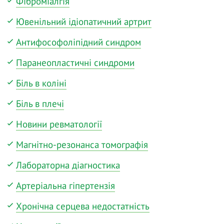
Фіброміалгія
Ювенільний ідіопатичний артрит
Антифософоліпідний синдром
Паранеопластичні синдроми
Біль в коліні
Біль в плечі
Новини ревматології
Магнітно-резонанса томографія
Лабораторна діагностика
Артеріальна гіпертензія
Хронічна серцева недостатність