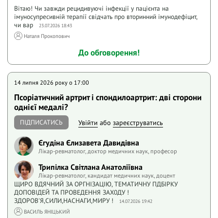
Вітаю! Чи завжди рецидивуючі інфекції у пацієнта на
імуносупресивній терапії свідчать про вторинний імунодефіцит,
чи вар
23.07.2026 18:43
Наталя Прокопович
До обговорення!
14 липня 2026 року o 17:00
Псоріатичний артрит і спондилоартрит: дві сторони
однієї медалі?
ПІДПИСАТИСЬ
Увійти
або
зареєструватись
Єгудіна Єлизавета Давидівна
Лікар-ревматолог, доктор медичних наук, професор
Трипілка Світлана Анатоліївна
Лікар-ревматолог, кандидат медичних наук, доцент
ЩИРО ВДЯЧНИЙ ЗА ОРГНІЗАЦІЮ, ТЕМАТИЧНУ ПДБІРКУ
ДОПОВІДЕЙ ТА ПРОВЕДЕННЯ ЗАХ0ДУ !
ЗДОРОВ'Я,СИЛИ,НАСНАГИ,МИРУ !
14.07.2026 19:42
ВАСИЛЬ ЯНІЦЬКИЙ