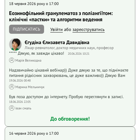
18 червня 2026 року o 17:00
Еозинофільний гранулематоз з поліангіїтом:
клінічні «пастки» та алгоритми ведення
ПІДПИСАТИСЬ
Увійти
або
зареєструватись
Єгудіна Єлизавета Давидівна
Лікар-ревматолог, доктор медичних наук, професор
***** Дякую, як завжди цікаво!
20.06.2026 10:21
Марія Великодна
Надзвичайно цікавий вебінар)) Дуже дякую за те, що піднімаєте
питання рідкісних захворювань, це дуже важливо)) Дякую Вам
19.06.2026 00:48
Марина Мельничук
Був поза доступом до інтернету. Пробую переглянути в записі.
18.06.2026 22:05
іван смаль
До обговорення!
16 червня 2026 року o 17:00