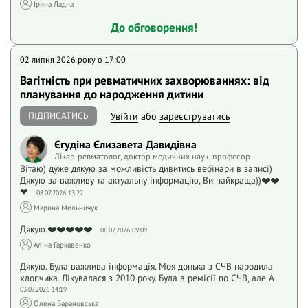
Iрина Ладна
До обговорення!
02 липня 2026 року o 17:00
Вагітність при ревматичних захворюваннях: від
планування до народження дитини
ПІДПИСАТИСЬ
Увійти
або
зареєструватись
Єгудіна Єлизавета Давидівна
Лікар-ревматолог, доктор медичних наук, професор
Вітаю) дуже дякую за можливість дивитись вебінари в записі)
Дякую за важливу та актуальну інформацію, Ви найкраща))❤️❤️
❤
08.07.2026 13:22
Марина Мельничук
Дякую.❤️❤️❤️❤️❤️
06.07.2026 09:09
Аліна Гаркавенко
Дякую. Була важлива інформація. Моя донька з СЧВ народила
хлопчика. Лікувалася з 2010 року. Була в ремісії по СЧВ, але А
03.07.2026 14:19
Олена Барановська