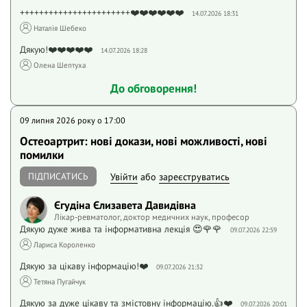
+++++++++++++++++++++++❤️❤️❤️❤️❤️❤️
14.07.2026 18:31
Наталія Шебеко
Дякую!❤️❤️❤️❤️❤️
14.07.2026 18:28
Олена Шептуха
До обговорення!
09 липня 2026 року o 17:00
Остеоартрит: нові докази, нові можливості, нові
помилки
ПІДПИСАТИСЬ
Увійти
або
зареєструватись
Єгудіна Єлизавета Давидівна
Лікар-ревматолог, доктор медичних наук, професор
Дякую дуже жива та інформативна лекція 😍🌹🌹
09.07.2026 22:59
Лариса Короленко
Дякую за цікаву інформацію!❤️
09.07.2026 21:32
Тетяна Пугайчук
Дякую за дуже цікаву та змістовну інформацію.👍❤️
09.07.2026 20:01