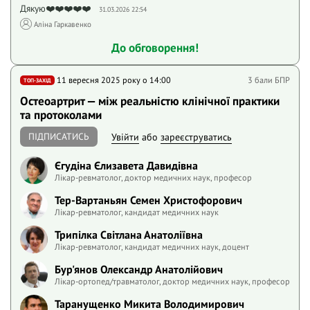
Дякую❤️❤️❤️❤️❤️
31.03.2026 22:54
Аліна Гаркавенко
До обговорення!
11 вересня 2025 року o 14:00
3 бали БПР
ТОП-ЗАХІД
Остеоартрит — між реальністю клінічної практики
та протоколами
ПІДПИСАТИСЬ
Увійти
або
зареєструватись
Єгудіна Єлизавета Давидівна
Лікар-ревматолог, доктор медичних наук, професор
Тер-Вартаньян Семен Христофорович
Лікар-ревматолог, кандидат медичних наук
Трипілка Світлана Анатоліївна
Лікар-ревматолог, кандидат медичних наук, доцент
Бур'янов Олександр Анатолійович
Лікар-ортопед/травматолог, доктор медичних наук, професор
Таранущенко Микита Володимирович