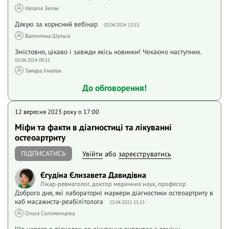
Наталія Зеляк
Дякую за корисний вебінар
03.04.2024 13:15
Валентина Шульга
Змістовно, цікаво і завжди якісь новинки! Чекаємо наступних.
03.04.2024 09:11
Тамара Ігнатюк
До обговорення!
12 вересня 2023 року o 17:00
Міфи та факти в діагностиці та лікуванні
остеоартриту
ПІДПИСАТИСЬ
Увійти
або
зареєструватись
Єгудіна Єлизавета Давидівна
Лікар-ревматолог, доктор медичних наук, професор
Доброго дня, які лабораторні маркери діагностики остеоартриту в
каб масажиста-реабілітолога
25.04.2022 15:15
Ольга Соломенцева