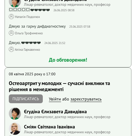
Лікар-ревматолог, доктор медичних наук, професор
💥💥💥💥💥❤️❤️❤️❤️❤️
26.06.2025 08:58
Наталія Подолюх
Дякую за гарну дифдиагностику
25.06.2025 07:58
Ольга Трофименко
Дякую.❤️❤️❤️❤️❤️
24.06.2025 21:52
Аліна Гаркавенко
До обговорення!
08 квітня 2025 року o 17:00
Остеоартрит у молодих — сучасні виклики та
рішення в менеджменті
ПІДПИСАТИСЬ
Увійти
або
зареєструватись
Єгудіна Єлизавета Давидівна
Лікар-ревматолог, доктор медичних наук, професор
Сміян Світлана Іванівна
Лікар-ревматолог, доктор медичних наук, професор