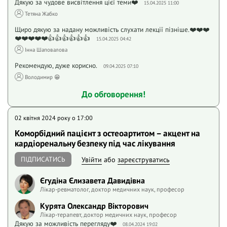
Дякую за чудове висвітлення цієї теми❤️
15.04.2025 11:00
Тетяна Жабко
Щиро дякую за надану можливість слухати лекції пізніше.❤️❤️❤️
❤️❤️❤️❤️❤️👍👍👍👍👍👍
15.04.2025 04:42
Інна Шаповалова
Рекомендую, дуже корисно.
09.04.2025 07:10
Володимир 😁
До обговорення!
02 квітня 2024 року o 17:00
Коморбідний пацієнт з остеоартитом – акцент на
кардіоренальну безпеку під час лікування
ПІДПИСАТИСЬ
Увійти
або
зареєструватись
Єгудіна Єлизавета Давидівна
Лікар-ревматолог, доктор медичних наук, професор
Курята Олександр Вікторович
Лікар-терапевт, доктор медичних наук, професор
Дякую за можливість перегляду❤️
08.04.2024 19:02