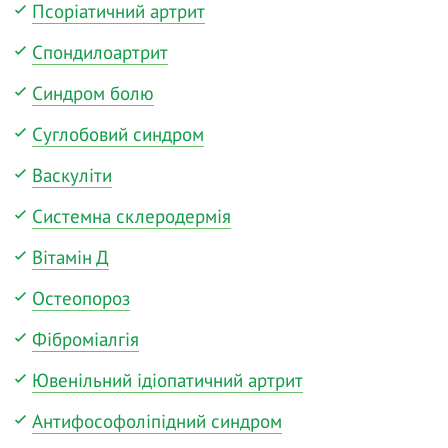
Псоріатичний артрит
Спондилоартрит
Синдром болю
Суглобовий синдром
Васкуліти
Системна склеродермія
Вітамін Д
Остеопороз
Фіброміалгія
Ювенільний ідіопатичний артрит
Антифософоліпідний синдром