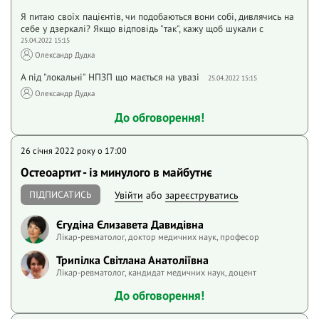
Я питаю своїх пацієнтів, чи подобаються вони собі, дивлячись на
себе у дзеркалі? Якщо відповідь "так", кажу щоб шукали с
25.04.2022 15:15
Олександр Дудка
А під "локальні" НПЗП що мається на увазі
25.04.2022 15:15
Олександр Дудка
До обговорення!
26 січня 2022 року o 17:00
Остеоартит - із минулого в майбутнє
ПІДПИСАТИСЬ
Увійти
або
зареєструватись
Єгудіна Єлизавета Давидівна
Лікар-ревматолог, доктор медичних наук, професор
Трипілка Світлана Анатоліївна
Лікар-ревматолог, кандидат медичних наук, доцент
До обговорення!