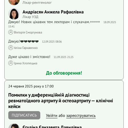
Лікар-рентгенолог
Андріасян Анжела Рафаєлівна
Лікар УЗД
Дякую! Нових цікавих тем лекторам і слухачам.+++++
18.09.2025
15:41
Вікторія Сморгунова
Дякую!❤️❤️❤️❤️❤️
12.09.2025 08:06
Аліна Гаркавенко
Дуже цікаво і змістовно!
11.09.2025 21:25
Ірина Хлопецька
До обговорення!
24 червня 2025 року o 17:00
Помилки у диференційній діагностиці
ревматоїдного артриту й остеоартриту — клінічні
кейси
ПІДПИСАТИСЬ
Увійти
або
зареєструватись
Єгудіна Єлизавета Давидівна