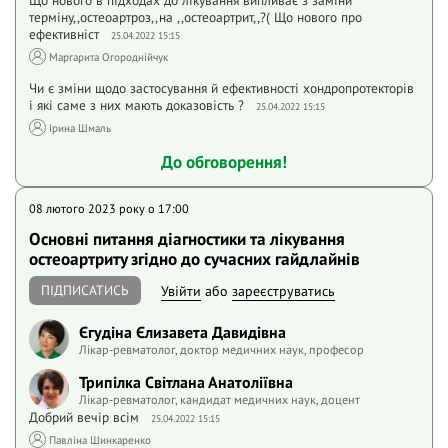
Що нового в підходах до лікування випливає з заміни
терміну,,остеоартроз,,на ,,остеоартрит,,?( Що нового про
ефективніст
25.04.2022 15:15
Маргарита Огороднійчук
Чи є зміни щодо застосування й ефективності хондропротекторів
і які саме з них мають доказовість ?
25.04.2022 15:15
Ірина Шмаль
До обговорення!
08 лютого 2023 року o 17:00
Основні питання діагностики та лікування
остеоартриту згідно до сучасних гайдлайнів
ПІДПИСАТИСЬ
Увійти
або
зареєструватись
Єгудіна Єлизавета Давидівна
Лікар-ревматолог, доктор медичних наук, професор
Трипілка Світлана Анатоліївна
Лікар-ревматолог, кандидат медичних наук, доцент
Добрий вечір всім
25.04.2022 15:15
Павліна Шинкаренко