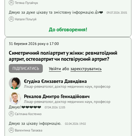
Тетяна Пугайчук
Дякую за дуже цікаву та змістовну інформацію.👍❤️
09.07.2026 20:01
Наталя Пільгуй
До обговорення!
31 березня 2026 року o 17:00
Симетричний поліартрит у жінки: ревматоїдний
артрит, остеоартрит чи поствірусний артрит?
ПІДПИСАТИСЬ
Увійти
або
зареєструватись
Єгудіна Єлизавета Давидівна
Лікар-ревматолог, доктор медичних наук, професор
Рекалов Дмитро Геннадійович
Лікар-ревматолог, доктор медичних наук, професор
Дякую!❤️❤️❤️❤️❤️
07.04.2026 12:05
Світлана Костенко
Дякую за цікаву інформацію.
02.04.2026 19:02
Валентина Талаєва