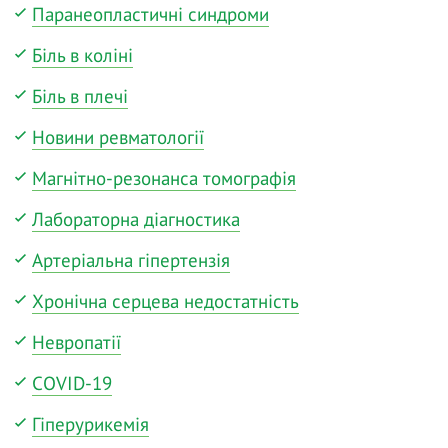
Паранеопластичні синдроми
Біль в коліні
Біль в плечі
Новини ревматології
Магнітно-резонанса томографія
Лабораторна діагностика
Артеріальна гіпертензія
Хронічна серцева недостатність
Невропатії
COVID-19
Гіперурикемія