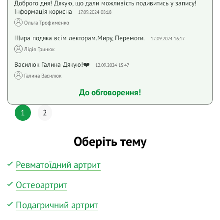
Доброго дня! Дякую, що дали можливість подивитись у запису!
Інформація корисна
17.09.2024 08:18
Ольга Трофименко
Щира подяка всім лекторам.Миру, Перемоги.
12.09.2024 16:17
Лідія Гринюк
Василюк Галина Дякую!❤️
12.09.2024 15:47
Галина Василюк
До обговорення!
1
2
Оберіть тему
Ревматоїдний артрит
Остеоартрит
Подагричний артрит