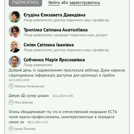
ПІДПИСАТИСЬ
Увійти
або
зареєструватись
Єгудіна Єлизавета Давидівна
Лікар-ревматолог, доктор медичних наук, професор
Трипілка Світлана Анатоліївна
Лікар-ревматолог, кандидат медичних наук, доцент
Сміян Світлана Іванівна
Лікар-ревматолог, доктор медичних наук, професор
Собченко Марія Ярославівна
Лікар-ревматолог
Добрий день. Із задоволенням прослухала вебінар. Дуже корисна
структурована інформація, доступна для орієнтації в пробле
10.11.2024 20:30
Наталия Литвиненко
Дякую 🤗 супер цікаво
10.11.2024 12:05
Ніна Шевчук
Очень обнадеживает то, что в отечественной медицине ЕСТЬ
такие врачи-профессионалы, заинтересовагные в передаче
своих зн
08.11.2024 21:15
Ірина Лєньова