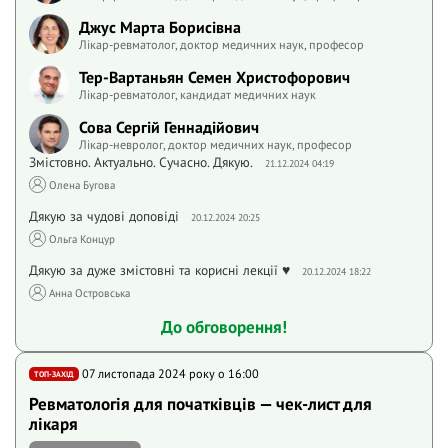
Джус Марта Борисівна
Лікар-ревматолог, доктор медичних наук, професор
Тер-Вартаньян Семен Христофорович
Лікар-ревматолог, кандидат медичних наук
Сова Сергій Геннадійович
Лікар-невролог, доктор медичних наук, професор
Змістовно. Актуально. Сучасно. Дякую.
21.12.2024 04:19
Олена Бугова
Дякую за чудові доповіді
20.12.2024 20:25
Ольга Концур
Дякую за дуже змістовні та корисні лекції ♥️
20.12.2024 18:22
Анна Островська
До обговорення!
07 листопада 2024 року o 16:00
ТОП-ЗАХІД
Ревматологія для початківців — чек-лист для
лікаря