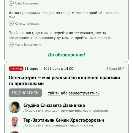
Аліна Гаркавенко
тільки прослухала лекцію, тести ще можливо пройти?
08.11.2025
09:47
Юлія Шпаківська
Прийшов лист, що можна перейти до тестування, але за
посиланням я не знаходжу де можна пройти
07.11.2025 08:38
Марта Костюкевич
До обговорення!
11 вересня 2025 року o 14:00
3 бали БПР
ТОП-ЗАХІД
Остеоартрит — між реальністю клінічної практики
та протоколами
ПІДПИСАТИСЬ
Увійти
або
зареєструватись
Єгудіна Єлизавета Давидівна
Лікар-ревматолог, доктор медичних наук, професор
Тер-Вартаньян Семен Христофорович
Лікар-ревматолог, кандидат медичних наук