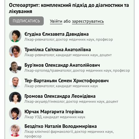
Остеоартрит: комплексний підхід до діагностики та
лікування
ПІДПИСАТИСЬ
Увійти
або
зареєструватись
Єгудіна Єлизавета Давидівна
Лікар-ревматолог, доктор медичних наук, професор
Трипілка Світлана Анатоліївна
Лікар-ревматолог, кандидат медичних наук, доцент
Бур'янов Олександр Анатолійович
Лікар-ортопед/травматолог, доктор медичних наук, професор
Тер-Вартаньян Семен Христофорович
Лікар-ревматолог, кандидат медичних наук
Громова Олександра Леонідівна
Лікар-акушер/гінеколог, доктор медичних наук, доцент
Юрчак Маргарита Ігорівна
Лікар УЗД, кандидат медичних наук
Бездітко Наталія Володимирівна
Лікар клінічної фармакології, доктор медичних наук,
професор