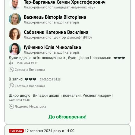
Тер-Вартаньян Семен Христофорович
Лікар-ревматолог, кандидат медичних наук
Василець Вікторія Вікторівна
Лікар-ревматолог вищої категорії
Сабовчик Катерина Василівна
Лікар-ревматолог, доктор філософії (PhD)
Губченко Юлія Миколаївна
Лікар-ревматолог вищої категорії
Дуже вдячна всім докладчикам , було цікаво і повчально .❤️❤️❤️
👍
25.09.2024 19:39
Светлана Половинка
В записі.❤️❤️❤️
25.09.2024 14:18
Светлана Половинка
Щиро дякую! Випадки цікаві і повчальні. Респект лікарям!
24.09.2024 19:48
Людмила Муравіцька
До обговорення!
12 вересня 2024 року o 14:00
ТОП-ЗАХІД