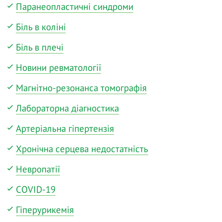
Паранеопластичні синдроми
Біль в коліні
Біль в плечі
Новини ревматології
Магнітно-резонанса томографія
Лабораторна діагностика
Артеріальна гіпертензія
Хронічна серцева недостатність
Невропатії
COVID-19
Гіперурикемія