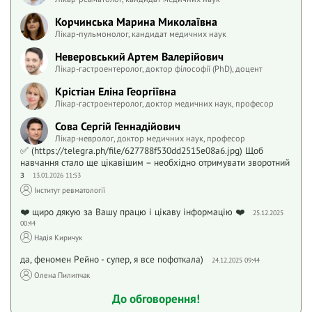
Корчинська Марина Миколаївна
Лікар-пульмонолог, кандидат медичних наук
Неверовський Артем Валерійович
Лікар-гастроентеролог, доктор філософії (PhD), доцент
Крістіан Еліна Георгіївна
Лікар-гастроентеролог, доктор медичних наук, професор
Сова Сергій Геннадійович
Лікар-невролог, доктор медичних наук, професор
✅ (https://telegra.ph/file/627788f530dd2515e08a6.jpg) Щоб
навчання стало ще цікавішим – необхідно отримувати зворотний
з
13.01.2026 11:53
Інститут ревматології
❤️ щиро дякую за Вашу працю і цікаву інформацію ❤️
25.12.2025
00:44
Надія Киричук
да, феномен Рейно - супер, я все пофоткала)
24.12.2025 09:44
Олена Пилипчак
До обговорення!