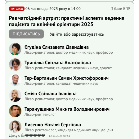
06 листопада 2025 року o 14:00
3 бали БПР
ТОП-ЗАХІД
Ревматоїдний артрит: практичні аспекти ведення
пацієнта та клінічні орієнтири 2025
ПІДПИСАТИСЬ
Увійти
або
зареєструватись
Єгудіна Єлизавета Давидівна
Лікар-ревматолог, доктор медичних наук, професор
Трипілка Світлана Анатоліївна
Лікар-ревматолог, кандидат медичних наук, доцент
Тер-Вартаньян Семен Христофорович
Лікар-ревматолог, кандидат медичних наук
Сміян Світлана Іванівна
Лікар-ревматолог, доктор медичних наук, професор
Таранущенко Микита Володимирович
Лікар-рентгенолог
Лисенко Наталя Сергіївна
Лікар-рентгенолог, кандидат медичних наук, доцент
Дякую👍❤️❤️❤️❤️❤️
12.11.2025 09:51