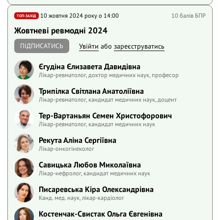
10 жовтня 2024 року o 14:00
10 балів БПР
ТОП-ЗАХІД
Жовтневі ревмодні 2024
ПІДПИСАТИСЬ
Увійти
або
зареєструватись
Єгудіна Єлизавета Давидівна
Лікар-ревматолог, доктор медичних наук, професор
Трипілка Світлана Анатоліївна
Лікар-ревматолог, кандидат медичних наук, доцент
Тер-Вартаньян Семен Христофорович
Лікар-ревматолог, кандидат медичних наук
Рекута Аліна Сергіївна
Лікар-онкогінеколог
Савицька Любов Миколаївна
Лікар-нефролог, кандидат медичних наук
Писаревська Кіра Олександрівна
Канд. мед. наук, лікар-кардіолог
Костенчак-Свистак Ольга Євгенівна