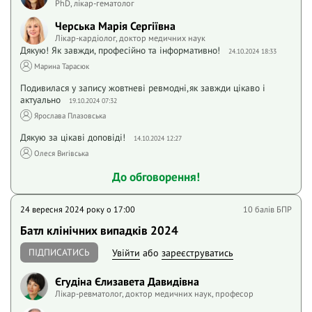
PhD, лікар-гематолог
Черська Марія Сергіївна
Лікар-кардіолог, доктор медичних наук
Дякую! Як завжди, професійно та інформативно!
24.10.2024 18:33
Марина Тарасюк
Подивилася у запису жовтневі ревмодні,як завжди цікаво і
актуально
19.10.2024 07:32
Ярослава Плазовська
Дякую за цікаві доповіді!
14.10.2024 12:27
Олеся Вигiвська
До обговорення!
24 вересня 2024 року o 17:00
10 балів БПР
Батл клінічних випадків 2024
ПІДПИСАТИСЬ
Увійти
або
зареєструватись
Єгудіна Єлизавета Давидівна
Лікар-ревматолог, доктор медичних наук, професор