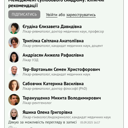
рекомендації
ПІДПИСАТИСЬ
Увійти
або
зареєструватись
Єгудіна Єлизавета Давидівна
Лікар-ревматолог, доктор медичних наук, професор
Трипілка Світлана Анатоліївна
Лікар-ревматолог, кандидат медичних наук, доцент
Андріасян Анжела Рафаєлівна
Лікар УЗД
Тер-Вартаньян Семен Христофорович
Лікар-ревматолог, кандидат медичних наук
Сабовчик Катерина Василівна
Лікар-ревматолог, доктор філософії (PhD)
Таранущенко Микита Володимирович
Лікар-рентгенолог
Яшина Олена Григорівна
Лікар-гінеколог/ендокринолог, кандидат медичних наук
Дякую за можливість перегляду в записі
05.09.2025 16:17