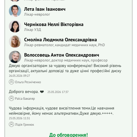
Лета Іван Іванович
Лікар-невролог
Чернікова Неллі Вікторівна
Лікар УЗД
Смоліна Людмила Олександрівна
Лікар-ревматолог, кандидат медичних наук, PhD
Волосовець Антон Олександрович
Лікар-невролог, доктор медичних наук, професор
Дякую організаторам за чудову конференцію! Високий рівень
організації, актуальні доповіді та дуже цінні професійні диску
26.05.2026 09:27
Ольга Резніченко
Доброго вечора. ❤️
25.05.2026 17:37
Раїса Бакаляр
Чудова інформація, чудове висвітлення теми.Це навчання
неймовірне, йому немає альтернативи.Дуже дякую.+++++.
25.05.2026 11:51
Лідія Гринюк
До обговорення!