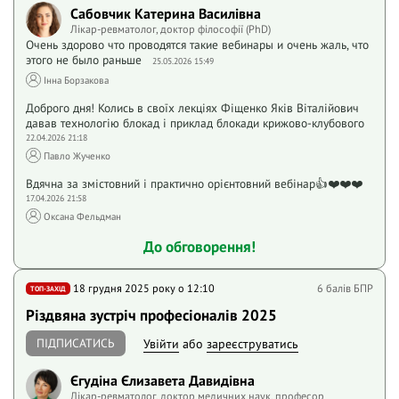
Сабовчик Катерина Василівна
Лікар-ревматолог, доктор філософії (PhD)
Очень здорово что проводятся такие вебинары и очень жаль, что
этого не было раньше
25.05.2026 15:49
Інна Борзакова
Доброго дня! Колись в своїх лекціях Фіщенко Яків Віталійович
давав технологію блокад і приклад блокади крижово-клубового
22.04.2026 21:18
Павло Жученко
Вдячна за змістовний і практично орієнтовний вебінар👍❤️❤️❤️
17.04.2026 21:58
Оксана Фельдман
До обговорення!
18 грудня 2025 року o 12:10
6 балів БПР
ТОП-ЗАХІД
Різдвяна зустріч професіоналів 2025
ПІДПИСАТИСЬ
Увійти
або
зареєструватись
Єгудіна Єлизавета Давидівна
Лікар-ревматолог, доктор медичних наук, професор