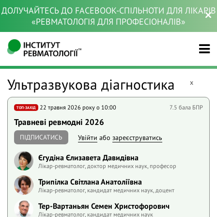
ДОЛУЧАЙТЕСЬ ДО FACEBOOK-СПІЛЬНОТИ ДЛЯ ЛІКАРІВ
«РЕВМАТОЛОГІЯ ДЛЯ ПРОФЕСІОНАЛІВ»
Ультразвукова діагностика
x
22 травня 2026 року o 10:00
7.5 бала БПР
ТОП-ЗАХІД
Травневі ревмодні 2026
ПІДПИСАТИСЬ
Увійти
або
зареєструватись
Єгудіна Єлизавета Давидівна
Лікар-ревматолог, доктор медичних наук, професор
Трипілка Світлана Анатоліївна
Лікар-ревматолог, кандидат медичних наук, доцент
Тер-Вартаньян Семен Христофорович
Лікар-ревматолог, кандидат медичних наук