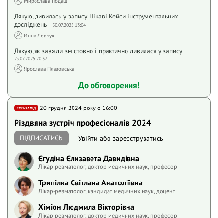
Мирослава Подаш
Дякую, дивилась у запису Цiкавi Кейси iнструментальних
дослiджень
30.07.2025 13:04
Инна Левчук
Дякую,як завжди змістовно і практично дивилася у запису
23.07.2025 20:37
Ярослава Плазовська
До обговорення!
20 грудня 2024 року o 16:00
ТОП-ЗАХІД
Різдвяна зустріч професіоналів 2024
ПІДПИСАТИСЬ
Увійти
або
зареєструватись
Єгудіна Єлизавета Давидівна
Лікар-ревматолог, доктор медичних наук, професор
Трипілка Світлана Анатоліївна
Лікар-ревматолог, кандидат медичних наук, доцент
Хіміон Людмила Вікторівна
Лікар-ревматолог, доктор медичних наук, професор