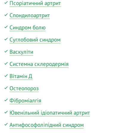
Псоріатичний артрит
Спондилоартрит
Синдром болю
Суглобовий синдром
Васкуліти
Системна склеродермія
Вітамін Д
Остеопороз
Фіброміалгія
Ювенільний ідіопатичний артрит
Антифософоліпідний синдром