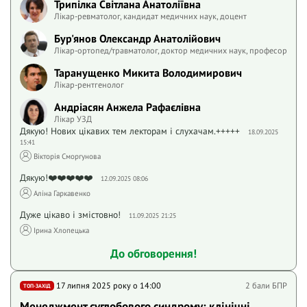
Трипілка Світлана Анатоліївна
Лікар-ревматолог, кандидат медичних наук, доцент
Бур'янов Олександр Анатолійович
Лікар-ортопед/травматолог, доктор медичних наук, професор
Таранущенко Микита Володимирович
Лікар-рентгенолог
Андріасян Анжела Рафаєлівна
Лікар УЗД
Дякую! Нових цікавих тем лекторам і слухачам.+++++
18.09.2025
15:41
Вікторія Сморгунова
Дякую!❤️❤️❤️❤️❤️
12.09.2025 08:06
Аліна Гаркавенко
Дуже цікаво і змістовно!
11.09.2025 21:25
Ірина Хлопецька
До обговорення!
17 липня 2025 року o 14:00
2 бали БПР
ТОП-ЗАХІД
Менеджмент суглобового синдрому: клінічні