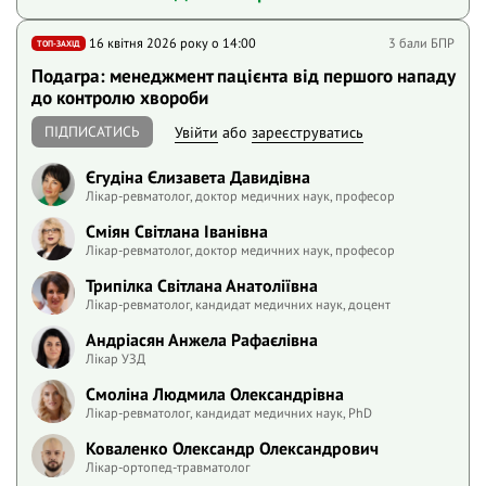
16 квітня 2026 року o 14:00
3 бали БПР
ТОП-ЗАХІД
Подагра: менеджмент пацієнта від першого нападу
до контролю хвороби
ПІДПИСАТИСЬ
Увійти
або
зареєструватись
Єгудіна Єлизавета Давидівна
Лікар-ревматолог, доктор медичних наук, професор
Сміян Світлана Іванівна
Лікар-ревматолог, доктор медичних наук, професор
Трипілка Світлана Анатоліївна
Лікар-ревматолог, кандидат медичних наук, доцент
Андріасян Анжела Рафаєлівна
Лікар УЗД
Смоліна Людмила Олександрівна
Лікар-ревматолог, кандидат медичних наук, PhD
Коваленко Олександр Олександрович
Лікар-ортопед-травматолог