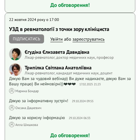
До обговорення!
22 жовтня 2024 року o 17:00
УЗД в ревматології з точки зору клініциста
ПІДПИСАТИСЬ
Увійти
або
зареєструватись
Єгудіна Єлизавета Давидівна
Лікар-ревматолог, доктор медичних наук, професор
Трипілка Світлана Анатоліївна
Лікар-ревматолог, кандидат медичних наук, доцент
Дякую Вам за чудовий вебінар) Ви дуже надихаєте, дякую Вам за
Вашу працю) Ви неймовірні))❤️❤️❤️
17.02.2025 21:23
Марина Бондар
Дякую за інформативну зустріч!
29.10.2024 09:55
Оксана Дацкевич
Дякую за корисну інформацію
29.10.2024 06:33
Алла Шишкова
До обговорення!