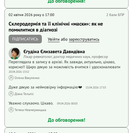
До обговорення!
02 квітня 2026 року o 17:00
2 бали БПР
Склеродермія та її клінічні «маски»: як не
помилитися в діагнозі
ПІДПИСАТИСЬ
Увійти
або
зареєструватись
Єгудіна Єлизавета Давидівна
Лікар-ревматолог, доктор медичних наук, професор
Переглядала в запису в архіві. Як завжди, актуально, цікаво,
корисно!! Щиро дякую за можливість вчитися і удосконалювати
20.04.2026 13:52
Олена Вакуленко
Дуже дякую за неймовірну інформацію❤️
13.04.2026 17:53
Діана Тельпіс
Уважно слухаємо. Цікаво.
09.04.2026 00:03
Тетяна Невмержицька
До обговорення!