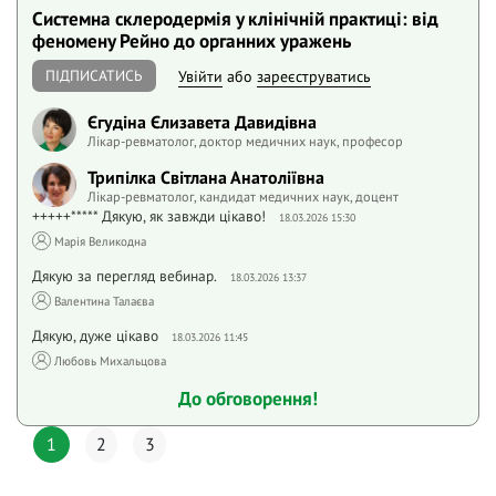
Системна склеродермія у клінічній практиці: від
феномену Рейно до органних уражень
ПІДПИСАТИСЬ
Увійти
або
зареєструватись
Єгудіна Єлизавета Давидівна
Лікар-ревматолог, доктор медичних наук, професор
Трипілка Світлана Анатоліївна
Лікар-ревматолог, кандидат медичних наук, доцент
+++++***** Дякую, як завжди цікаво!
18.03.2026 15:30
Марія Великодна
Дякую за перегляд вебинар.
18.03.2026 13:37
Валентина Талаєва
Дякую, дуже цікаво
18.03.2026 11:45
Любовь Михальцова
До обговорення!
1
2
3