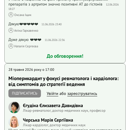
препаратів з артритом значно позитивні АТ до гістонів
12.06.2026
18:27
Оксана Іщик
Дякую❤️❤️❤️❤️❤️
11.06.2026 23:40
Аліна Гаркавенко
Дуже дякую ❤️❤️❤️
11.06.2026 22:36
Наталія Сергеєва
До обговорення!
28 травня 2026 року o 17:00
Міоперикардит у фокусі ревматолога і кардіолога:
від симптомів до стратегії ведення
ПІДПИСАТИСЬ
Увійти
або
зареєструватись
Єгудіна Єлизавета Давидівна
Лікар-ревматолог, доктор медичних наук, професор
Черська Марія Сергіївна
Лікар-кардіолог, доктор медичних наук