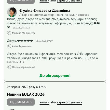
ПІДПИСАТИСЬ
Увійти
або
зареєструватись
Єгудіна Єлизавета Давидівна
Лікар-ревматолог, доктор медичних наук, професор
Вітаю) дуже дякую за можливість дивитись вебінари в записі)
Дякую за важливу та актуальну інформацію, Ви найкраща))❤️❤️
❤
08.07.2026 13:22
Марина Мельничук
Дякую.❤️❤️❤️❤️❤️
06.07.2026 09:09
Аліна Гаркавенко
Дякую. Була важлива інформація. Моя донька з СЧВ народила
хлопчика. Лікувалася з 2010 року. Була в ремісії по СЧВ, але А
03.07.2026 14:19
Олена Барановська
До обговорення!
25 червня 2026 року o 17:00
Новини EULAR 2026
ПІДПИСАТИСЬ
Увійти
або
зареєструватись