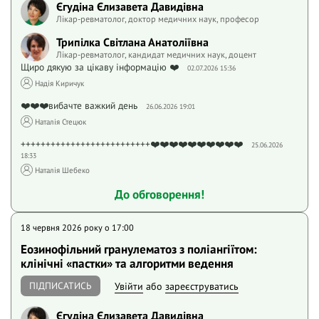
Єгудіна Єлизавета Давидівна
Лікар-ревматолог, доктор медичних наук, професор
Трипілка Світлана Анатоліївна
Лікар-ревматолог, кандидат медичних наук, доцент
Щиро дякую за цікаву інформацію ❤️
02.07.2026 15:36
Надія Киричук
❤️❤️❤️вибачте важкий день
26.06.2026 19:01
Наталія Стецюк
++++++++++++++++++++++++++❤️❤️❤️❤️❤️❤️❤️❤️❤️❤️
25.06.2026
18:33
Наталія Шебеко
До обговорення!
18 червня 2026 року o 17:00
Еозинофільний гранулематоз з поліангіїтом:
клінічні «пастки» та алгоритми ведення
ПІДПИСАТИСЬ
Увійти
або
зареєструватись
Єгудіна Єлизавета Давидівна