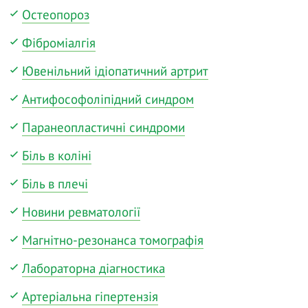
Остеопороз
Фіброміалгія
Ювенільний ідіопатичний артрит
Антифософоліпідний синдром
Паранеопластичні синдроми
Біль в коліні
Біль в плечі
Новини ревматології
Магнітно-резонанса томографія
Лабораторна діагностика
Артеріальна гіпертензія