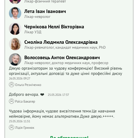
Лікар-фізичний терапевт
Лета Іван Іванович
Лікар-невролог
Чернікова Неллі Вікторівна
Лікар УЗД
Смоліна Людмила Олександрівна
Лікар-ревматолог, кандидат медичних наук, PhD
Волосовець Антон Олександрович
Лікар-невролог, доктор медичних наук, професор
Дякую організаторам за чудову конференцію! Високий рівень
організації, актуальні доповіді та дуже цінні професійні диску
26.05.2026 09:27
Ольга Резніченко
Доброго вечора. ❤️
25.05.2026 17:37
Раїса Бакаляр
Чудова інформація, чудове висвітлення теми.Це навчання
неймовірне, йому немає альтернативи.Дуже дякую.+++++.
25.05.2026 11:51
Лідія Гринюк
До обговорення!