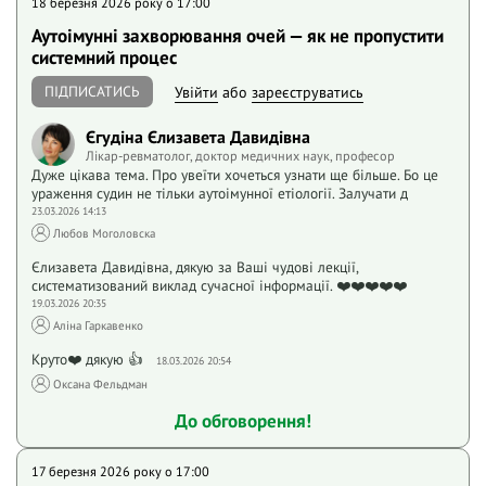
18 березня 2026 року o 17:00
Аутоімунні захворювання очей — як не пропустити
системний процес
ПІДПИСАТИСЬ
Увійти
або
зареєструватись
Єгудіна Єлизавета Давидівна
Лікар-ревматолог, доктор медичних наук, професор
Дуже цікава тема. Про увеїти хочеться узнати ще більше. Бо це
ураження судин не тільки аутоімунної етіології. Залучати д
23.03.2026 14:13
Любов Моголовска
Єлизавета Давидівна, дякую за Ваші чудові лекції,
систематизований виклад сучасної інформації. ❤️❤️❤️❤️❤️
19.03.2026 20:35
Аліна Гаркавенко
Круто❤️ дякую 👍
18.03.2026 20:54
Оксана Фельдман
До обговорення!
17 березня 2026 року o 17:00