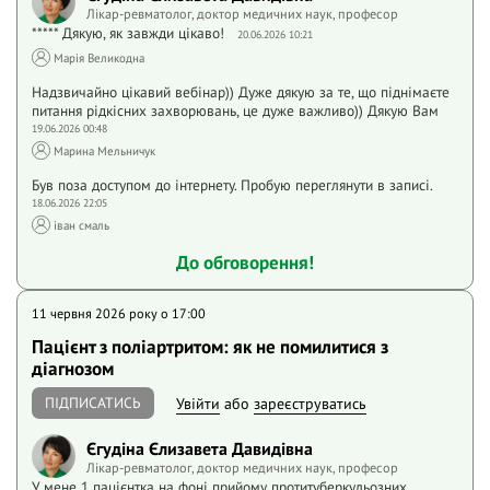
Лікар-ревматолог, доктор медичних наук, професор
***** Дякую, як завжди цікаво!
20.06.2026 10:21
Марія Великодна
Надзвичайно цікавий вебінар)) Дуже дякую за те, що піднімаєте
питання рідкісних захворювань, це дуже важливо)) Дякую Вам
19.06.2026 00:48
Марина Мельничук
Був поза доступом до інтернету. Пробую переглянути в записі.
18.06.2026 22:05
іван смаль
До обговорення!
11 червня 2026 року o 17:00
Пацієнт з поліартритом: як не помилитися з
діагнозом
ПІДПИСАТИСЬ
Увійти
або
зареєструватись
Єгудіна Єлизавета Давидівна
Лікар-ревматолог, доктор медичних наук, професор
У мене 1 пацієнтка на фоні прийому протитуберкульозних