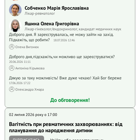
Собченко Марія Ярославівна
Лікар-ревматолог
Яшина Олена Григорівна
Лікар-гінеколог/ендокринолог, кандидат медичних наук
Доброго дня. Я зареєструвалась, не можу зайти на захід.
Підкажіть, що робити?
18.07.2026 12:46
Олена Вигонюк
Доброго дня,підскажіть,чи можливо ще зареєструватися?
20.06.2026 11:11
Антоніна Кірьякова
Дякую за таку можливість! Вже дуже чекаю! Хай Бог береже
17.06.2026 17:22
Олександра Хмара
До обговорення!
02 липня 2026 року o 17:00
Вагітність при ревматичних захворюваннях: від
планування до народження дитини