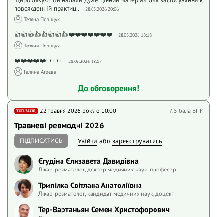
Щиро дякую! Ви надали дуже цінний матеріал для застосування в
повсякденній практиці.
28.05.2026 20:06
Тетяна Поліщук
👍👍👍👍👍👍👍👍❤️❤️❤️❤️❤️❤️❤️
28.05.2026 18:18
Тетяна Поліщук
❤️❤️❤️❤️❤️+++++
28.05.2026 18:17
Галина Агеєва
До обговорення!
22 травня 2026 року o 10:00
7.5 бала БПР
ТОП-ЗАХІД
Травневі ревмодні 2026
ПІДПИСАТИСЬ
Увійти
або
зареєструватись
Єгудіна Єлизавета Давидівна
Лікар-ревматолог, доктор медичних наук, професор
Трипілка Світлана Анатоліївна
Лікар-ревматолог, кандидат медичних наук, доцент
Тер-Вартаньян Семен Христофорович