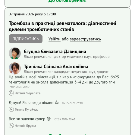
07 травня 2026 року o 17:00
Тромбози в практиці ревматолога: діагностичні
дилеми тромботичних станів
ПІДПИСАТИСЬ
Увійти
або
зареєструватись
Єгудіна Єлизавета Давидівна
Лікар-ревматолог, доктор медичних наук, професор
Трипілка Світлана Анатоліївна
Лікар-ревматолог, кандидат медичних наук, доцент
Це водій з моєї підстанції.я лікар мнс.скерувала до Вас .бо25
гематологія не змогла допомогти.за 3 -4 дні до другого гпм
09.05.2026 20:07
Наталія Черепаха
Дякую! Як завжди цікаво!👍
07.05.2026 23:10
Тетяна Пугайчук
Все як завжди супер 😎
07.05.2026 20:43
Наталія Бруяка