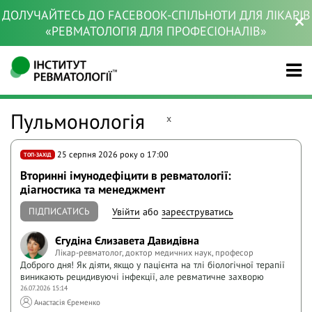
ДОЛУЧАЙТЕСЬ ДО FACEBOOK-СПІЛЬНОТИ ДЛЯ ЛІКАРІВ
«РЕВМАТОЛОГІЯ ДЛЯ ПРОФЕСІОНАЛІВ»
Пульмонологія
x
25 серпня 2026 року o 17:00
ТОП-ЗАХІД
Вторинні імунодефіцити в ревматології:
діагностика та менеджмент
ПІДПИСАТИСЬ
Увійти
або
зареєструватись
Єгудіна Єлизавета Давидівна
Лікар-ревматолог, доктор медичних наук, професор
Доброго дня! Як діяти, якщо у пацієнта на тлі біологічної терапії
виникають рецидивуючі інфекції, але ревматичне захворю
26.07.2026 15:14
Анастасія Єременко