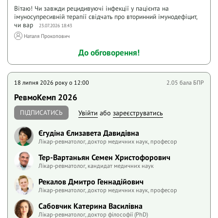
Вітаю! Чи завжди рецидивуючі інфекції у пацієнта на
імуносупресивній терапії свідчать про вторинний імунодефіцит,
чи вар
23.07.2026 18:43
Наталя Прокопович
До обговорення!
18 липня 2026 року o 12:00
2.05 бала БПР
РевмоКемп 2026
ПІДПИСАТИСЬ
Увійти
або
зареєструватись
Єгудіна Єлизавета Давидівна
Лікар-ревматолог, доктор медичних наук, професор
Тер-Вартаньян Семен Христофорович
Лікар-ревматолог, кандидат медичних наук
Рекалов Дмитро Геннадійович
Лікар-ревматолог, доктор медичних наук, професор
Сабовчик Катерина Василівна
Лікар-ревматолог, доктор філософії (PhD)