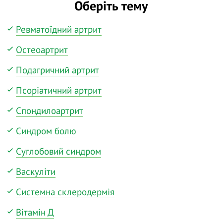
Оберіть тему
Ревматоїдний артрит
Остеоартрит
Подагричний артрит
Псоріатичний артрит
Спондилоартрит
Синдром болю
Суглобовий синдром
Васкуліти
Системна склеродермія
Вітамін Д