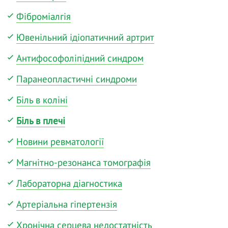
Фіброміалгія
Ювенільний ідіопатичний артрит
Антифософоліпідний синдром
Паранеопластичні синдроми
Біль в коліні
Біль в плечі
Новини ревматології
Магнітно-резонанса томографія
Лабораторна діагностика
Артеріальна гіпертензія
Хронічна серцева недостатність