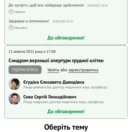
До зустрічі, щоб все найкраще здійснилося
25.04.2022 15:15
Наталія
Здоровья и оптимизма!
25.04.2022 15:15
Михайло
До обговорення!
21 жовтня 2021 року o 17:00
Синдром верхньої апертури грудної клітки
ПІДПИСАТИСЬ
Увійти
або
зареєструватись
Єгудіна Єлизавета Давидівна
Лікар-ревматолог, доктор медичних наук, професор
Сова Сергій Геннадійович
Лікар-невролог, доктор медичних наук, професор
До обговорення!
Оберіть тему