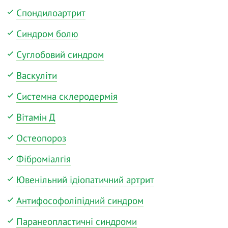
Спондилоартрит
Синдром болю
Суглобовий синдром
Васкуліти
Системна склеродермія
Вітамін Д
Остеопороз
Фіброміалгія
Ювенільний ідіопатичний артрит
Антифософоліпідний синдром
Паранеопластичні синдроми