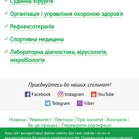
Судинна хірургія
Організація і управління охороною здоров'я
Рефлексотерапія
Спортивна медицина
Лабораторна діагностика, вірусологія,
мікробіологія
Приєднуйтесь до наших спільнот!
Facebook
Instagram
YouTube
Telegram
Viber
Новини
Ревмотест
Лектори
Про інститут
Контакти
Як це працює
Перевірити сертифікат
Наш сайт використовує файли cookies. Що таке cookies і як ми їх
© ТОВ «Діджитал хелс», Інститут ревматології™, Київ, 2019 - 2026
використовуємо Ви можете ознайомитися
тут
. Продовжуючи використовувати