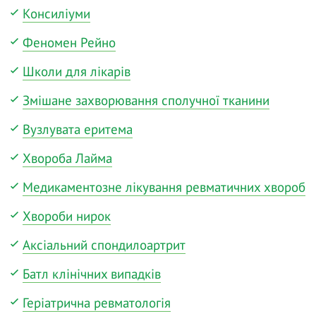
Консиліуми
Феномен Рейно
Школи для лікарів
Змішане захворювання сполучної тканини
Вузлувата еритема
Хвороба Лайма
Медикаментозне лікування ревматичних хвороб
Хвороби нирок
Аксіальний спондилоартрит
Батл клінічних випадків
Геріатрична ревматологія