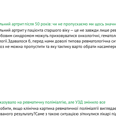
льний артрит після 50 років: чи не пропускаємо ми щось знач
льний артрит у пацієнта старшого віку — це не завжди лише ре
обовим синдромом можуть приховуватися онкологічні, гематологі
логії.Здавалося б, перед нами доволі типова ревматологічна си
ноз не можна пропустити та яку тактику варто обрати насампе
вказувало на ревматичну поліміалгію, але УЗД змінило все
обити, якщо клінічна картина ревматичної поліміалгії вигляда
уваного результату?Саме з такою ситуацією зіткнулися лікарі пі