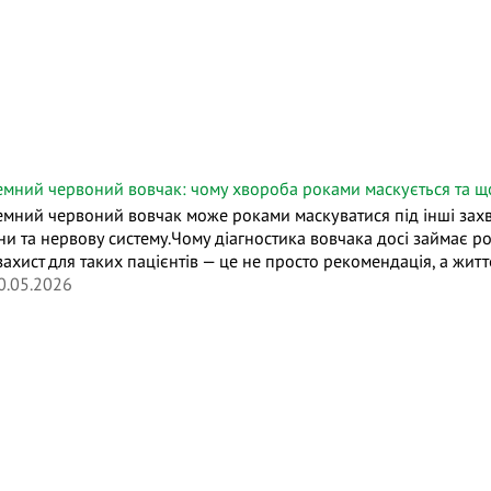
емний червоний вовчак: чому хвороба роками маскується та що
емний червоний вовчак може роками маскуватися під інші зах
ни та нервову систему.Чому діагностика вовчака досі займає ро
захист для таких пацієнтів — це не просто рекомендація, а жит
0.05.2026