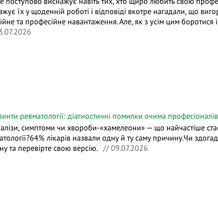
це поступово виснажує навіть тих, хто щиро любить свою проф
ажує їх у щоденній роботі і відповіді вкотре нагадали, що виг
ійне та професійне навантаження. Але, як з усім цим боротися
3.07.2026
ринти ревматології: діагностичні помилки очима професіоналів
налізи, симптоми чи хвороби-«хамелеони» — що найчастіше ст
атології?64% лікарів назвали одну й ту саму причину.Чи здогад
ну та перевірте свою версію.
// 09.07.2026