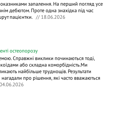
оказниками запалення. На перший погляд усе
знім дебютом. Проте одна знахідка під час
рут пацієнтки.
// 18.06.2026
енті остеопорозу
емою. Справжні виклики починаються тоді,
коїдами або складна коморбідність.Ми
кликають найбільше труднощів. Результати
й нагадали про рішення, які часто вважаються
04.06.2026