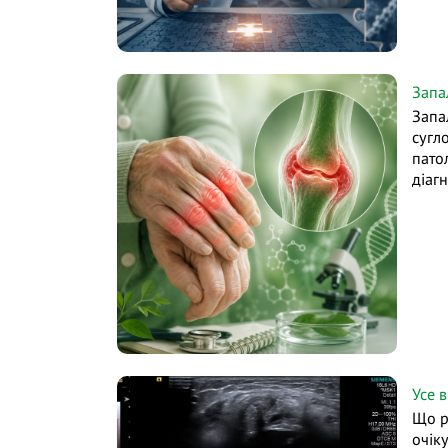
Запа
Запа
сугл
пато
діаг
Усе 
Що р
очік