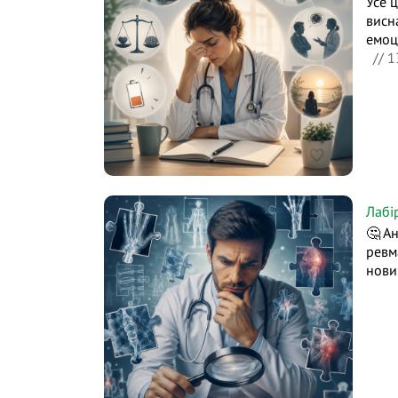
Усе 
висн
емоц
// 1
Лабі
🤔 А
ревм
нови