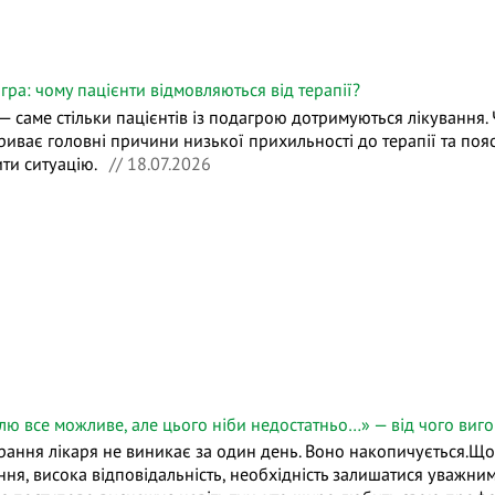
гра: чому пацієнти відмовляються від терапії?
— саме стільки пацієнтів із подагрою дотримуються лікування
риває головні причини низької прихильності до терапії та поя
ити ситуацію.
// 18.07.2026
лю все можливе, але цього ніби недостатньо…» — від чого виго
рання лікаря не виникає за один день. Воно накопичується.Щоде
ння, висока відповідальність, необхідність залишатися уважним