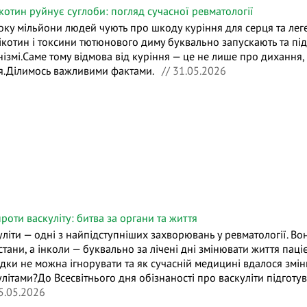
ікотин руйнує суглоби: погляд сучасної ревматології
ку мільйони людей чують про шкоду куріння для серця та легень
ікотин і токсини тютюнового диму буквально запускають та пі
ізмі.Саме тому відмова від куріння — це не лише про дихання, а
я.Ділимось важливими фактами.
// 31.05.2026
роти васкуліту: битва за органи та життя
уліти — одні з найпідступніших захворювань у ревматології. В
стани, а інколи — буквально за лічені дні змінювати життя паці
ідки не можна ігнорувати та як сучасній медицині вдалося змін
улітами?До Всесвітнього дня обізнаності про васкуліти підготу
5.05.2026