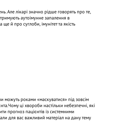
. Але лікарі значно рідше говорять про те,
дтримують аутоімунне запалення в
 ще й про суглоби, імунітет та якість
они можуть роками «маскуватися» під зовсім
єнта.Чому ці хвороби настільки небезпечні, які
ити прогноз пацієнтів із системними
вали для вас важливий матеріал на дану тему