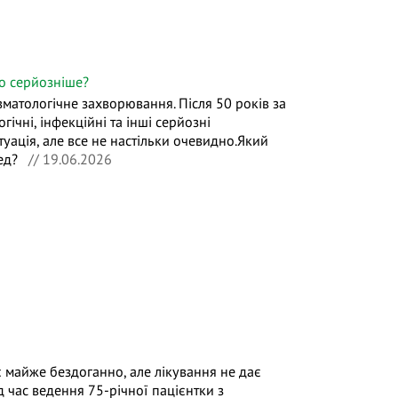
но серйозніше?
вматологічне захворювання. Після 50 років за
чні, інфекційні та інші серйозні
туація, але все не настільки очевидно.Який
ред?
// 19.06.2026
є майже бездоганно, але лікування не дає
д час ведення 75-річної пацієнтки з