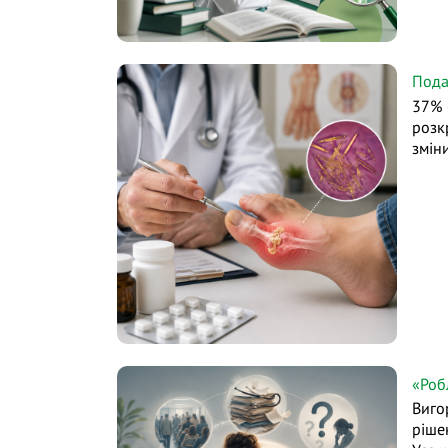
Пода
37% 
розк
змін
«Роб
Виго
ріше