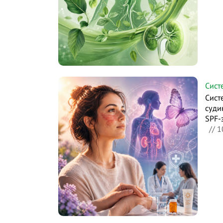
Сист
Сист
суди
SPF-
// 1