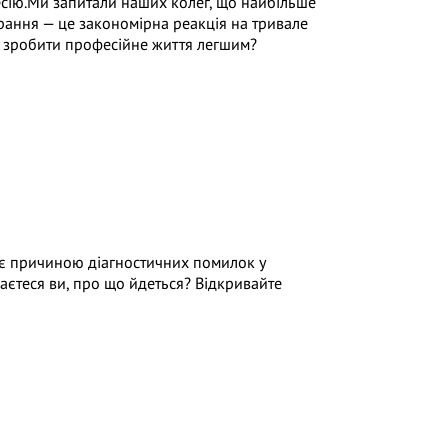
есію.Ми запитали наших колег, що найбільше
орання — це закономірна реакція на тривале
 і зробити професійне життя легшим?
ає причиною діагностичних помилок у
аєтеся ви, про що йдеться? Відкривайте