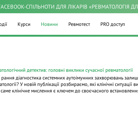
ACEBOOK-СПІЛЬНОТИ ДЛЯ ЛІКАРІВ «РЕВМАТОЛОГІЯ Д
одії
Курси
Новини
Ревмотест
PRO доступ
атологічний детектив: головні виклики сучасної ревматології
 рання діагностика системних аутоімунних захворювань залиша
тології? У новій публікації розбираємо, які клінічні ситуації 
 саме клінічне мислення є ключем до своєчасного встановлення