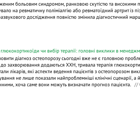
женим больовим синдромом, ранковою скутістю та високими п
увало на ревматичну поліміалгію або ревматоїдний артрит із пі
развукового дослідження повністю змінила діагностичний марш
 глюкокортикоїди чи вибір терапії: головні виклики в менеджм
новити діагноз остеопорозу сьогодні вже не є головною пробл
 до захворювання додаються ХХН, тривала терапія глюкокорти
тали лікарів, які аспекти ведення пацієнтів з остеопорозом ви
ування не лише показали найпроблемніші клінічні сценарії, а 
нними, хоча саме вони можуть визначати прогноз пацієнта.
// 