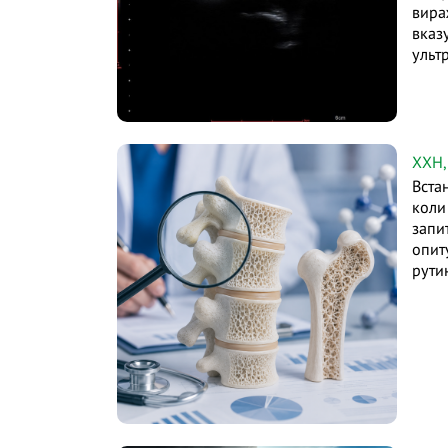
вира
вказ
ульт
ХХН,
Вста
коли
запи
опит
рути