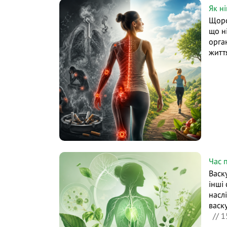
Як н
Щоро
що н
орган
житт
Час п
Васк
інші 
насл
васк
// 1