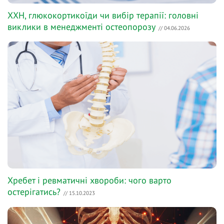
ХХН, глюкокортикоїди чи вибір терапії: головні
виклики в менеджменті остеопорозу
// 04.06.2026
Хребет і ревматичні хвороби: чого варто
остерігатись?
// 15.10.2023