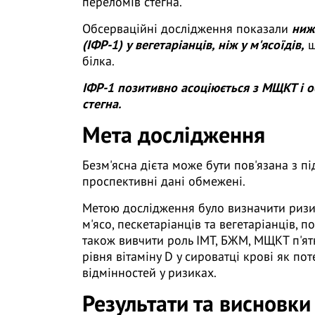
переломів стегна.
Обсерваційні дослідження показали
нижч
(ІФР-1) у вегетаріанців, ніж у м'ясоїдів,
щ
білка.
ІФР-1 позитивно асоціюється з МЩКТ і 
стегна.
Мета дослідження
Безм'ясна дієта може бути пов'язана з 
проспективні дані обмежені.
Метою дослідження було визначити ризик
м'ясо, пескетаріанців та вегетаріанців, п
також вивчити роль ІМТ, БЖМ, МЩКТ п'ятко
рівня вітаміну D у сироватці крові як п
відмінностей у ризиках.
Результати та висновки