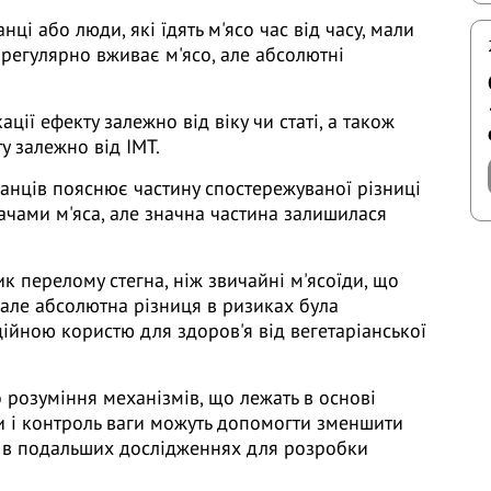
анці або люди, які їдять м'ясо час від часу, мали
 регулярно вживає м'ясо, але абсолютні
ації ефекту залежно від віку чи статі, а також
у залежно від ІМТ.
іанців пояснює частину спостережуваної різниці
чами м'яса, але значна частина залишилася
к перелому стегна, ніж звичайні м'ясоїди, що
 але абсолютна різниця в ризиках була
нційною користю для здоров'я від вегетаріанської
розуміння механізмів, що лежать в основі
ти і контроль ваги можуть допомогти зменшити
я в подальших дослідженнях для розробки