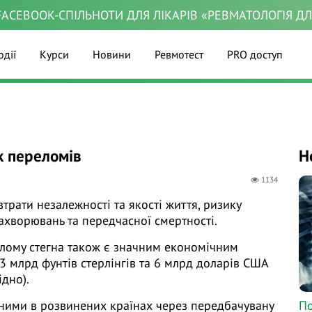
ACEBOOK-СПІЛЬНОТИ ДЛЯ ЛІКАРІВ «РЕВМАТОЛОГІЯ Д
одії
Курси
Новини
Ревмотест
PRO доступ
к переломів
Н
1134
трати незалежності та якості життя, ризику
ахворювань та передчасної смертності.
релому стегна також є значним економічним
3 млрд фунтів стерлінгів та 6 млрд доларів США
ідно).
По
ярними в розвинених країнах через передбачувану