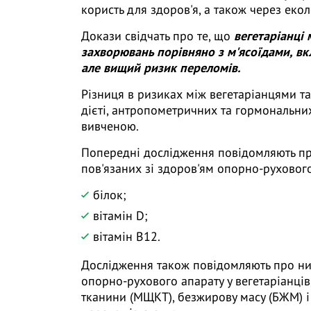
користь для здоров'я, а також через екол
Докази свідчать про те, що
вегетаріанці
захворювань порівняно з м'ясоїдами, вк
але вищий ризик переломів.
Різниця в ризиках між вегетаріанцями та
дієті, антропометричних та гормональни
вивченою.
Попередні дослідження повідомляють п
пов'язаних зі здоров'ям опорно-руховог
білок;
вітамін D;
вітамін B12.
Дослідження також повідомляють про ниж
опорно-рухового апарату у вегетаріанців
тканини (МЩКТ), безжирову масу (БЖМ) і 