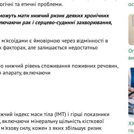
ос
огічні та етичні проблеми.
 можуть мати нижчий ризик деяких хронічних
лючаючи рак і серцево-судинні захворювання,
 м'ясоїдами є ймовірною через відмінності в
х факторах, але залишається недостатньо
Ог
ви
ро нижчий рівень споживання поживних речовин,
о апарату, включаючи
чий індекс маси тіла (ІМТ) і гірші показники
, включаючи мінеральну щільність кісткової
ХХ
м'язову силу, кожен з яких збільшує ризик
го