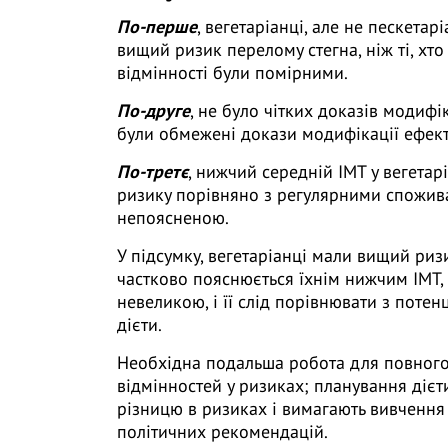
По-перше
, вегетаріанці, але не пескетарі
вищий ризик перелому стегна, ніж ті, хто
відмінності були помірними.
По-друге
, не було чітких доказів модифік
були обмежені докази модифікації ефект
По-третє
, нижчий середній ІМТ у вегетар
ризику порівняно з регулярними спожива
непоясненою.
У підсумку, вегетаріанці мали вищий ризи
частково пояснюється їхнім нижчим ІМТ,
невеликою, і її слід порівнювати з поте
дієти.
Необхідна подальша робота для повного 
відмінностей у ризиках; планування діє
різницю в ризиках і вимагають вивченн
політичних рекомендацій.