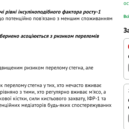
ос
і рівні інсуліноподібного фактора росту-1
Вс
о потенційно пов'язано з меншим споживанням
З
обернено асоціюється з ризиком переломів
підвищеним ризиком перелому стегна, але
 перелому стегна у тих, хто нечасто вживає
орівняно з тими, хто регулярно вживає м'ясо, а
вої кістки, сили кистьового захвату, ІФР-1 та
отенційних медіаторів будь-яких спостережуваних