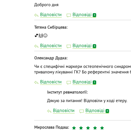
Доброго дня
Відповісти
Відповіді
0
Тетяна Сибірцева
💕🙌😊
Відповісти
Відповіді
0
Олександр Дудка
Чи є специфічні маркери остеопенічного синдрому у
тривалому лікуванні ГК? Бо референтні значення б
Відповісти
Відповіді
1
Інститут ревматології
Дякую за питання! Відповіли у ході етеру.
Відповісти
Відповіді
0
Мирослава Подаш