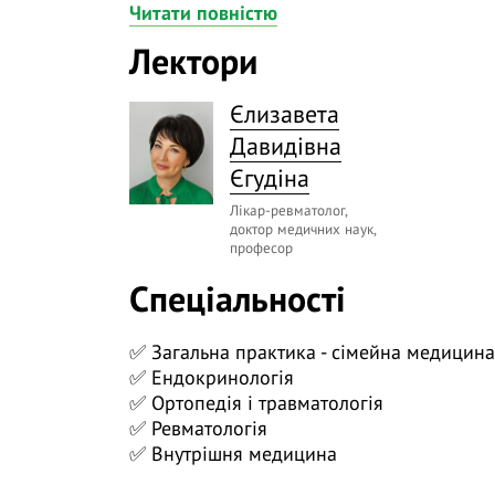
Читати повністю
👀 Діагноз остеопорозу може бути встан
Лектори
денситометрії або, якщо у пацієнта відб
маркери, за допомогою яких ми можемо
Єлизавета
ефективність лікування та протипоказання
лікарських канікул.
Давидівна
Єгудіна
На нашому вебінарі «Лабораторні маркер
поговоримо про:
Лікар-ревматолог,
доктор медичних наук,
✅ лабораторні маркери, які необхідно п
професор
остеопорозом;
Спеціальності
✅ визначення маркерів кісткової резорбц
✅ Загальна практика - сімейна медицина
✅ визначення маркерів формування кіст
✅ Ендокринологія
✅ клінічне значення маркерів кісткового
✅ Ортопедія і травматологія
✅ Ревматологія
❓ Поставте питання на тему вебінару лек
✅ Внутрішня медицина
трансляції.