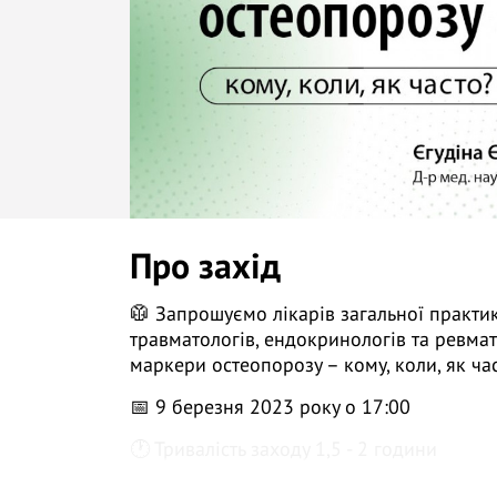
Про захід
🥼 Запрошуємо лікарів загальної практик
травматологів, ендокринологів та ревма
маркери остеопорозу – кому, коли, як ча
📅 9 березня 2023 року о 17:00
🕐 Тривалість заходу 1,5 - 2 години
👩 Д-р мед. наук, проф., лікар-ревматолог 