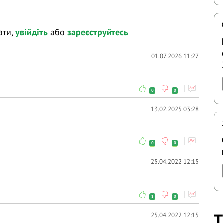
ання та висловлюйте власну думку - зробіть
відати і після вебінарів.
ати,
увійдіть
або
зареєструйтесь
01.07.2026 11:27
0
0
13.02.2025 03:28
0
0
25.04.2022 12:15
1
0
Т
25.04.2022 12:15