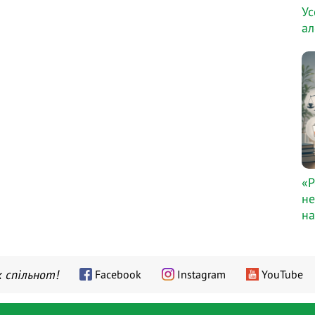
Ус
ал
«Р
не
на
 спільнот!
Facebook
Instagram
YouTube
Лектори
Про інститут
Контакти
Як це працює