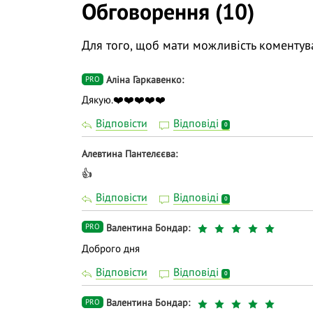
Обговорення (10)
👍 Долучайтеся до діалогу, задавайте пит
навчання дієвішим. Ми намагаємось відпо
Для того, щоб мати можливість коментув
Аліна Гаркавенко
PRO
Дякую.❤️❤️❤️❤️❤️
Відповісти
Відповіді
0
Алевтина Пантелєєва
👍
Відповісти
Відповіді
0
Валентина Бондар
PRO
Доброго дня
Відповісти
Відповіді
0
Валентина Бондар
PRO