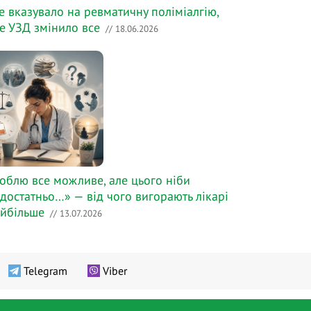
е вказувало на ревматичну поліміалгію,
е УЗД змінило все
// 18.06.2026
облю все можливе, але цього ніби
достатньо…» — від чого вигорають лікарі
йбільше
// 13.07.2026
Telegram
Viber
Перевірити сертифікат