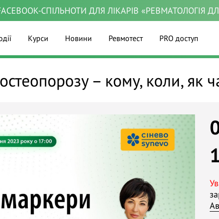
ACEBOOK-СПІЛЬНОТИ ДЛЯ ЛІКАРІВ «РЕВМАТОЛОГІЯ Д
одії
Курси
Новини
Ревмотест
PRO доступ
стеопорозу – кому, коли, як ч
Ув
за
Ав