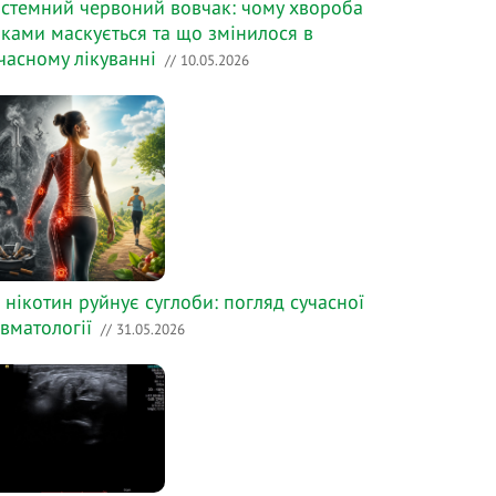
стемний червоний вовчак: чому хвороба
ками маскується та що змінилося в
часному лікуванні
// 10.05.2026
 нікотин руйнує суглоби: погляд сучасної
вматології
// 31.05.2026