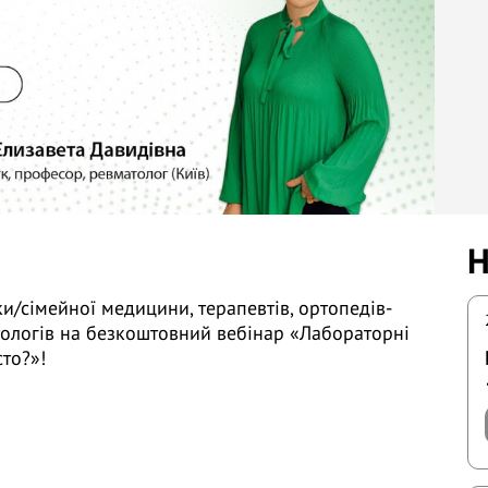
Н
и/сімейної медицини, терапевтів, ортопедів-
тологів на безкоштовний вебінар «Лабораторні
сто?»!
Єгудіна Є.Д. (м. Київ)