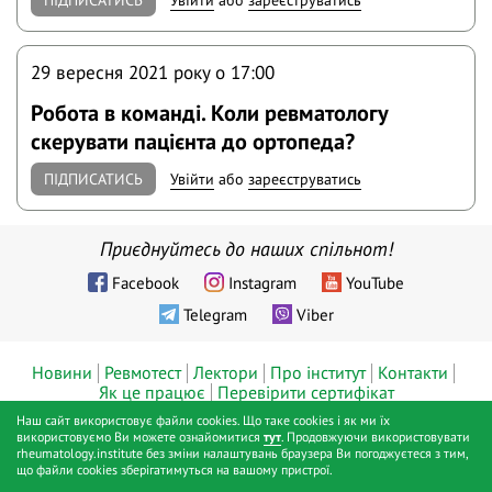
29 вересня 2021 року o 17:00
Робота в команді. Коли ревматологу
скерувати пацієнта до ортопеда?
ПІДПИСАТИСЬ
Увійти
або
зареєструватись
Приєднуйтесь до наших спільнот!
Facebook
Instagram
YouTube
Telegram
Viber
Новини
Ревмотест
Лектори
Про інститут
Контакти
Як це працює
Перевірити сертифікат
Наш сайт використовує файли cookies. Що таке cookies і як ми їх
© ТОВ «Діджитал хелс», Інститут ревматології™, Київ, 2019 - 2026
використовуємо Ви можете ознайомитися
тут
. Продовжуючи використовувати
rheumatology.institute без зміни налаштувань браузера Ви погоджуєтеся з тим,
pp.
що файли cookies зберігатимуться на вашому пристрої.