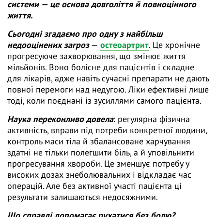
системи — це основа довголіття й повноцінного
життя.
Сьогодні згадаємо про одну з найбільш
недооцінених загроз
—
остеоартрит
. Це хронічне
прогресуюче захворювання, що змінює життя
мільйонів. Воно болісне для пацієнтів і складне
для лікарів, адже навіть сучасні препарати не дають
повної перемоги над недугою. Ліки ефективні лише
тоді, коли поєднані із зусиллями самого пацієнта.
Наука переконливо довела
: регулярна фізична
активність, вправи під потреби конкретної людини,
контроль маси тіла й збалансоване харчування
здатні не тільки полегшити біль, а й уповільнити
прогресування хвороби. Це зменшує потребу у
високих дозах знеболювальних і відкладає час
операцій. Але без активної участі пацієнта ці
результати залишаються недосяжними.
Що справді допомагає рухатися без болю?