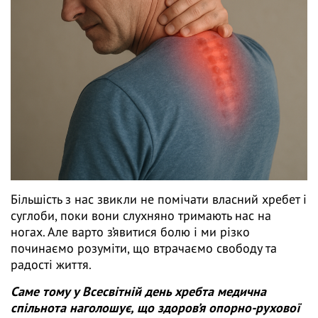
Більшість з нас звикли не помічати власний хребет і
суглоби, поки вони слухняно тримають нас на
ногах. Але варто з’явитися болю і ми різко
починаємо розуміти, що втрачаємо свободу та
радості життя.
Саме тому у Всесвітній день хребта медична
спільнота наголошує, що здоров’я опорно-рухової