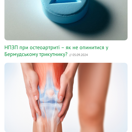
НПЗП при остеоартриті – як не опинитися у
Бермудському трикутнику?
// 05.09.2024