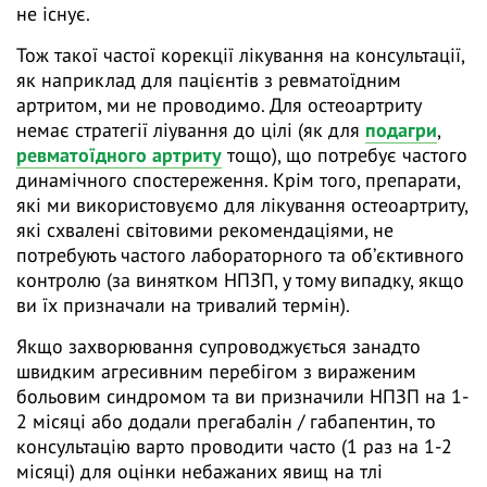
не існує.
Тож такої частої корекції лікування на консультації,
як наприклад для пацієнтів з ревматоїдним
артритом, ми не проводимо. Для остеоартриту
немає стратегії ліування до цілі (як для
подагри
,
ревматоїдного артриту
тощо), що потребує частого
динамічного спостереження. Крім того, препарати,
які ми використовуємо для лікування остеоартриту,
які схвалені світовими рекомендаціями, не
потребують частого лабораторного та обʼєктивного
контролю (за винятком НПЗП, у тому випадку, якщо
ви їх призначали на тривалий термін).
Якщо захворювання супроводжується занадто
швидким агресивним перебігом з вираженим
больовим синдромом та ви призначили НПЗП на 1-
2 місяці або додали прегабалін / габапентин, то
консультацію варто проводити часто (1 раз на 1-2
місяці) для оцінки небажаних явищ на тлі