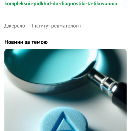
kompleksnii-pidkhid-do-diagnostiki-ta-likuvannia
Джерело —
Інститут ревматології
Новини за темою