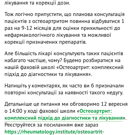
лікування та корекції дози.
Тож логічно припустити, що планова консультація
пацієнтів з остеоартритом повинна відбуватися 1
раз на 9-12 місяців для оцінки прихильності до
нефармакологічного лікування та можливої
корекції призначених препаратів.
Але більшість лікарі консультують таких пацієнтів
набагато частіше, чому? Будемо розбиратися на
нашій фаховій школі «Остеоартрит: комплексний
підхід до діагностики та лікування».
Напишіть у коментарях, як часто ви б призначали
повторні консультації за наявності такого недугу.
Детальніше це питання ми обговоримо 12 вересня
о 14:00 у ході фахової школи «
Остеоартрит:
комплексний підхід до діагностики та лікування
».
Реєструйтеся за посиланням вже зараз
https://rheumatology.institute/osteoartrit-