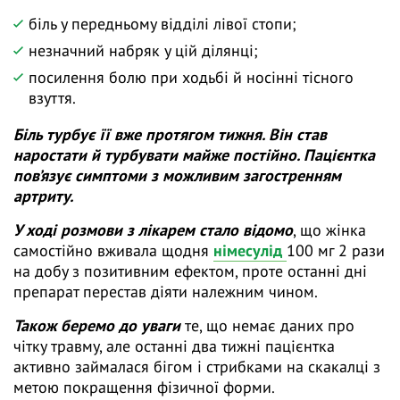
біль у передньому відділі лівої стопи;
незначний набряк у цій ділянці;
посилення болю при ходьбі й носінні тісного
взуття.
Біль турбує її вже протягом тижня. Він став
наростати й турбувати майже постійно. Пацієнтка
пов’язує симптоми з можливим загостренням
артриту.
У ході розмови з лікарем стало відомо
, що жінка
самостійно вживала щодня
німесулід
100 мг 2 рази
на добу з позитивним ефектом, проте останні дні
препарат перестав діяти належним чином.
Також беремо до уваги
те, що немає даних про
чітку травму, але останні два тижні пацієнтка
активно займалася бігом і стрибками на скакалці з
метою покращення фізичної форми.