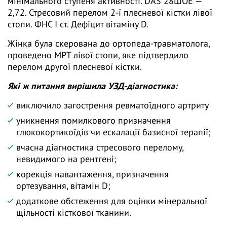
мінімального ступеня активності. DAS 28ШОЕ —
2,72. Стресовий перелом 2-ї плесневої кістки лівої
стопи. ФНС І ст. Дефіцит вітаміну D.
Жінка була скерована до ортопеда-травматолога,
проведено МРТ лівої стопи, яке підтвердило
перелом другої плесневої кістки.
Які ж питання вирішила УЗД-діагностика:
виключило загострення ревматоїдного артриту
уникнення помилкового призначення
глюкокортикоїдів чи ескалації базисної терапії;
вчасна діагностика стресового перелому,
невидимого на рентгені;
корекція навантаження, призначення
ортезування, вітамін D;
додаткове обстеження для оцінки мінеральної
щільності кісткової тканини.