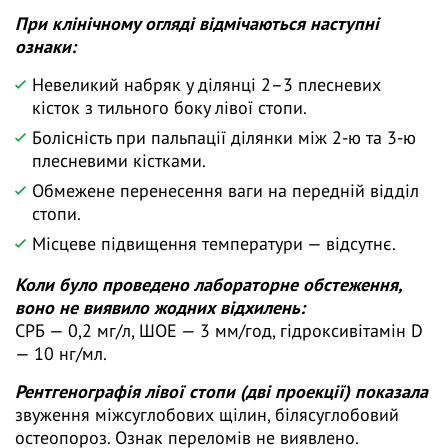
При клінічному огляді відмічаються наступні
ознаки:
Невеликий набряк у ділянці 2–3 плесневих
кісток з тильного боку лівої стопи.
Болісність при пальпації ділянки між 2-ю та 3-ю
плесневими кістками.
Обмежене перенесення ваги на передній відділ
стопи.
Місцеве підвищення температури — відсутнє.
Коли було проведено лабораторне обстеження,
воно не виявило жодних відхилень:
СРБ — 0,2 мг/л, ШОЕ — 3 мм/год, гідроксивітамін D
— 10 нг/мл.
Рентгенографія лівої стопи (дві проекції) показала
звуження міжсуглобових щілин, білясуглобовий
остеопороз. Ознак переломів не виявлено.