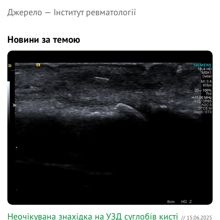
Джерело —
Інститут ревматології
Новини за темою
Неочікувана знахідка на УЗД суглобів кисті
// 15.06.2025