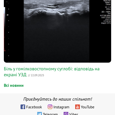
Біль у гомілковостопному суглобі: відповідь на
екрані УЗД
// 22.09.2025
Всі новини
Приєднуйтесь до наших спільнот!
Facebook
Instagram
YouTube
Telegram
Viber