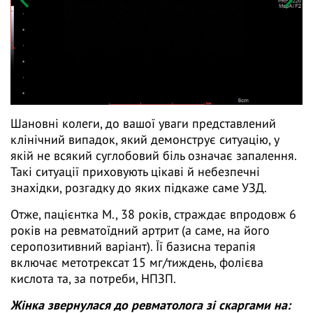
Шановні колеги, до вашої уваги представлений
клінічний випадок, який демонструє ситуацію, у
якій не всякий суглобовий біль означає запалення.
Такі ситуації приховують цікаві й небезпечні
знахідки, розгадку до яких підкаже саме УЗД.
Отже, пацієнтка М., 38 років, страждає впродовж 6
років на ревматоїдний артрит (а саме, на його
серопозитивний варіант). Її базисна терапія
включає метотрексат 15 мг/тиждень, фолієва
кислота та, за потреби, НПЗП.
Жінка звернулася до ревматолога зі скаргами на: