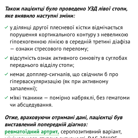
Також пацієнтці було проведено УЗД лівої стопи,
яке виявило наступні зміни:
у ділянці другої плесневої кістки відмічається
порушення кортикального контуру з невеликою
гіпоехогенною лінією в середній третині діафіза
— ознаки стресового перелому;
відсутність ознак активного синовіту в суглобах
переднього відділу стопи;
немає допплер-сигналів, що свідчили б про
гіперваскуляризацію (як при активному
запаленні);
м’які тканини — помірно набряклі, без гематоми
чи абсцедування.
Отже, враховуючи отримані дані, пацієнтці був
виставлений попередній діагноз:
ревматоїдний артрит,
серопозитивний варіант,