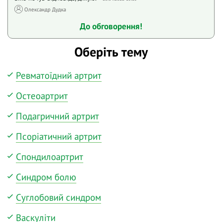
Олександр Дудка
До обговорення!
Оберіть тему
Ревматоїдний артрит
Остеоартрит
Подагричний артрит
Псоріатичний артрит
Спондилоартрит
Синдром болю
Суглобовий синдром
Васкуліти