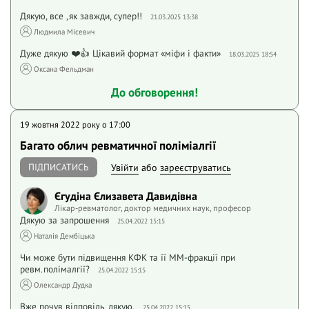
Дякую, все ,як завжди, супер!!
21.03.2025 13:38
Людмила Місевич
Дуже дякую ❤️👍 Цікавий формат «міфи і факти»
18.03.2025 18:54
Оксана Фельдман
До обговорення!
19 жовтня 2022 року o 17:00
Багато облич ревматичної поліміалгії
ПІДПИСАТИСЬ
Увійти
або
зареєструватись
Єгудіна Єлизавета Давидівна
Лікар-ревматолог, доктор медичних наук, професор
Дякую за запрошення
25.04.2022 15:15
Наталія Дембіцька
Чи може бути підвищення КФК та її ММ-фракції при
ревм.полімалгії?
25.04.2022 15:15
Олександр Дудка
Вже почув відповідь, дякую.
25.04.2022 15:15