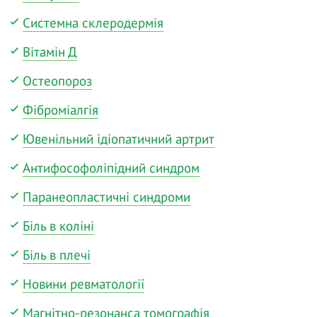
Системна склеродермія
Вітамін Д
Остеопороз
Фіброміалгія
Ювенільний ідіопатичний артрит
Антифософоліпідний синдром
Паранеопластичні синдроми
Біль в коліні
Біль в плечі
Новини ревматології
Магнітно-резонанса томографія