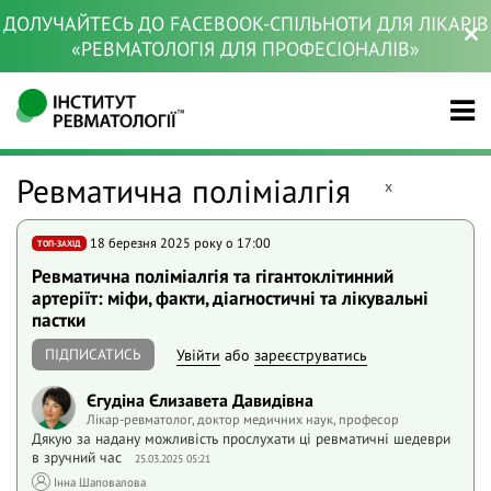
ДОЛУЧАЙТЕСЬ ДО FACEBOOK-СПІЛЬНОТИ ДЛЯ ЛІКАРІВ
«РЕВМАТОЛОГІЯ ДЛЯ ПРОФЕСІОНАЛІВ»
Ревматична поліміалгія
x
18 березня 2025 року o 17:00
ТОП-ЗАХІД
Ревматична поліміалгія та гігантоклітинний
артеріїт: міфи, факти, діагностичні та лікувальні
пастки
ПІДПИСАТИСЬ
Увійти
або
зареєструватись
Єгудіна Єлизавета Давидівна
Лікар-ревматолог, доктор медичних наук, професор
Дякую за надану можливість прослухати ці ревматичні шедеври
в зручний час
25.03.2025 05:21
Інна Шаповалова