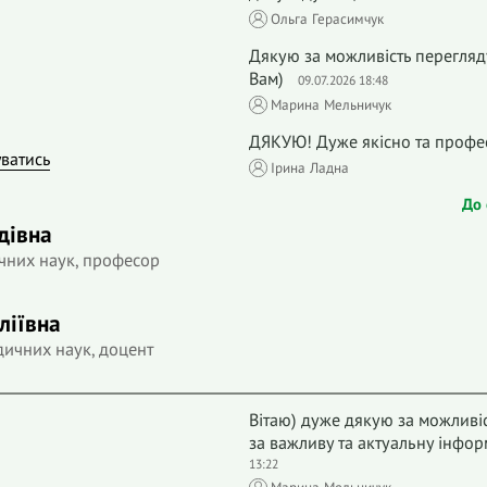
Ольга Герасимчук
Дякую за можливість перегляду
Вам)
09.07.2026 18:48
Марина Мельничук
ДЯКУЮ! Дуже якісно та профе
уватись
Iрина Ладна
До 
дівна
чних наук, професор
ліївна
дичних наук, доцент
Вітаю) дуже дякую за можливіс
за важливу та актуальну інфо
13:22