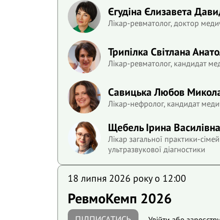
Єгудіна Єлизавета Дави
Лікар-ревматолог, доктор меди
Трипілка Світлана Анато
Лікар-ревматолог, кандидат ме
Савицька Любов Микол
Лікар-нефролог, кандидат меди
Щебель Ірина Василівн
Лікар загальної практики-сімей
ультразвукової діагностики
18 липня 2026 року o 12:00
РевмоКемп 2026
ПІДПИСАТИСЬ
Увійти
або
зареєстр