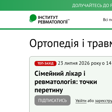
ДОЛУЧАЙТЕСЬ ДО F
Всі п
Ортопедія і тра
23 липня 2026 року o 14
ТОП-ЗАХІД
Сімейний лікар і
ревматологія: точки
перетину
ПІДПИСАТИСЬ
Увійти
або
зареєстр