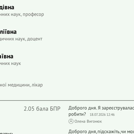
дівна
чних наук, професор
ліївна
дичних наук, доцент
аївна
чних наук
а
ної медицини, лікар
2.05 бала БПР
Доброго дня. Я зареєструвалась
робити?
18.07.2026 12:46
Олена Вигонюк
Доброго дня,підскажіть,чи мо
уватись