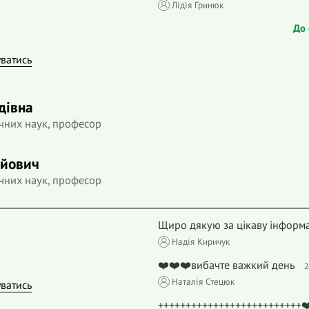
Лідія Гринюк
До 
уватись
дівна
чних наук, професор
ійович
чних наук, професор
Щиро дякую за цікаву інформ
Надія Киричук
❤️❤️❤️вибачте важкий день
2
Наталія Стецюк
уватись
++++++++++++++++++++++++++❤