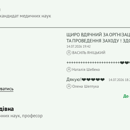
а
 кандидат медичних наук
ЩИРО ВДЯЧНИЙ ЗА ОРГНІЗАЦ
ТА ПРОВЕДЕННЯ ЗАХ0ДУ ! ЗД
14.07.2026 19:42
ВАСИЛЬ ЯНІЦЬКИЙ
+++++++++++++++++++++++❤️❤️
Наталія Шебеко
Дякую!❤️❤️❤️❤️❤️
14.07.2026 18:
Олена Шептуха
уватись
До 
дівна
чних наук, професор