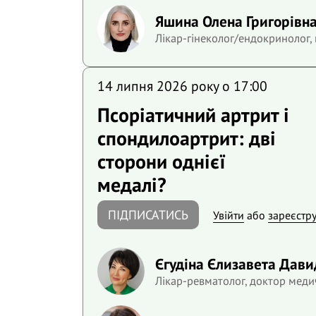
Яшина Олена Григорівн
Лікар-гінеколог/ендокринолог,
14 липня 2026 року o 17:00
Псоріатичний артрит і
спондилоартрит: дві
сторони однієї
медалі?
ПІДПИСАТИСЬ
Увійти
або
зареєстр
Єгудіна Єлизавета Дави
Лікар-ревматолог, доктор меди