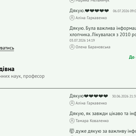
Марина Мельничук
Дякую.❤️❤️❤️❤️❤️
06.07.2026 09:
Аліна Гаркавенко
Дякую. Була важлива інформац
хлопчика. Лікувалася з 2010 рок
03.07.2026 14:19
Олена Барановська
уватись
До 
дівна
чних наук, професор
Дякую❤️❤️❤️❤️❤️
30.06.2026 21:3
Аліна Гаркавенко
Дякую, як завжди цікаво та і
Тамара Коваленко
🤯 дуже дякую за важливу інф