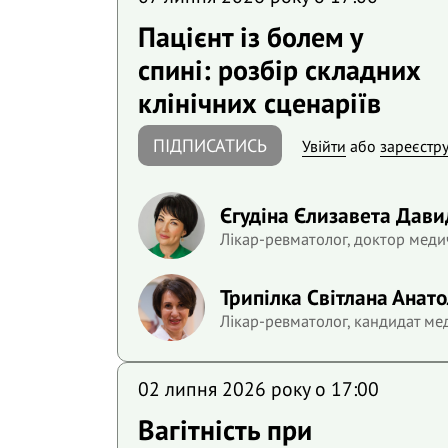
Пацієнт із болем у
спині: розбір складних
клінічних сценаріїв
ПІДПИСАТИСЬ
Увійти
або
зареєстр
Єгудіна Єлизавета Дави
Лікар-ревматолог, доктор меди
Трипілка Світлана Анато
Лікар-ревматолог, кандидат ме
02 липня 2026 року o 17:00
Вагітність при