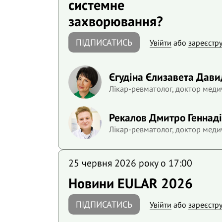
системне
захворювання?
ПІДПИСАТИСЬ
Увійти
або
зареєстр
Єгудіна Єлизавета Дави
Лікар-ревматолог, доктор меди
Рекалов Дмитро Геннад
Лікар-ревматолог, доктор меди
25 червня 2026 року o 17:00
Новини EULAR 2026
ПІДПИСАТИСЬ
Увійти
або
зареєстр