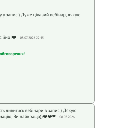
 у записі) Дуже цікавий вебінар, дякую
сійно!❤️
08.07.2026 22:45
обговорення!
ть дивитись вебінари в записі) Дякую
рмацію, Ви найкраща))❤️❤️❤
08.07.2026