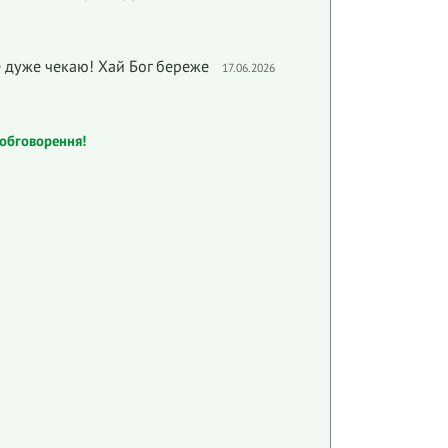
е дуже чекаю! Хай Бог береже
17.06.2026
обговорення!