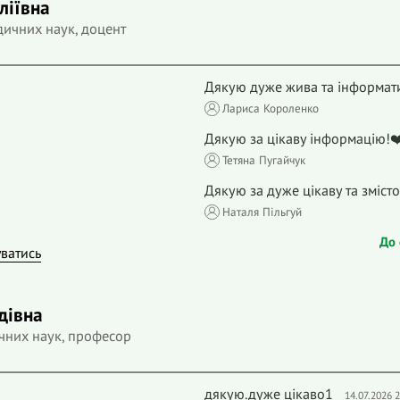
ліївна
дичних наук, доцент
Дякую дуже жива та інформати
Лариса Короленко
Дякую за цікаву інформацію!❤
Тетяна Пугайчук
Дякую за дуже цікаву та зміст
Наталя Пільгуй
До 
уватись
дівна
чних наук, професор
дякую.дуже цікаво1
14.07.2026 