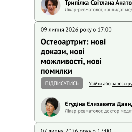
Трипілка Світлана Анато
Лікар-ревматолог, кандидат ме
09 липня 2026 року o 17:00
Остеоартрит: нові
докази, нові
можливості, нові
помилки
ПІДПИСАТИСЬ
Увійти
або
зареєстр
Єгудіна Єлизавета Дави
Лікар-ревматолог, доктор меди
07 липня 2026 року o 17:00