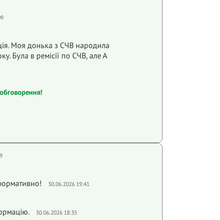
09
ія. Моя донька з СЧВ народила
у. Була в ремісії по СЧВ, але А
обговорення!
9
нформативно!
30.06.2026 19:41
ормацію.
30.06.2026 18:35