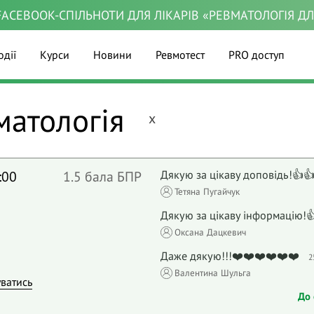
ACEBOOK-СПІЛЬНОТИ ДЛЯ ЛІКАРІВ «РЕВМАТОЛОГІЯ Д
одії
Курси
Новини
Ревмотест
PRO доступ
вматологія
x
:00
1.5 бала БПР
Дякую за цікаву доповідь!👍
Тетяна Пугайчук
Дякую за цікаву інформацію!
Оксана Дацкевич
Даже дякую!!!❤️❤️❤️❤️❤️❤️
2
Валентина Шульга
уватись
До 