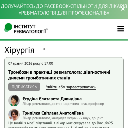
ДОЛУЧАЙТЕСЬ ДО FACEBOOK-СПІЛЬНОТИ ДЛЯ ЛІКАРІВ
«РЕВМАТОЛОГІЯ ДЛЯ ПРОФЕСІОНАЛІВ»
Хірургія
x
07 травня 2026 року o 17:00
Тромбози в практиці ревматолога: діагностичні
дилеми тромботичних станів
ПІДПИСАТИСЬ
Увійти
або
зареєструватись
Єгудіна Єлизавета Давидівна
Лікар-ревматолог, доктор медичних наук, професор
Трипілка Світлана Анатоліївна
Лікар-ревматолог, кандидат медичних наук, доцент
Це водій з моєї підстанції.я лікар мнс.скерувала до Вас .бо25
гематологія не змогла допомогти.за 3 -4 дні до другого гпм