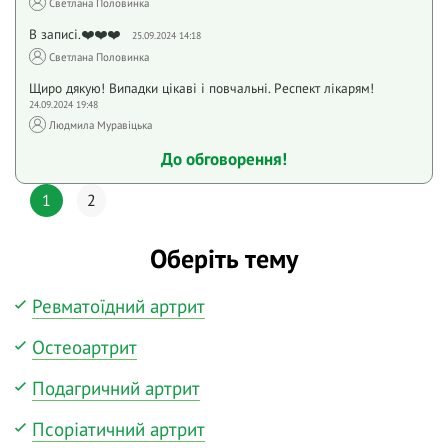
Светлана Половинка
В записі.❤️❤️❤️
25.09.2024 14:18
Светлана Половинка
Щиро дякую! Випадки цікаві і повчальні. Респект лікарям!
24.09.2024 19:48
Людмила Муравіцька
До обговорення!
1
2
Оберіть тему
Ревматоїдний артрит
Остеоартрит
Подагричний артрит
Псоріатичний артрит