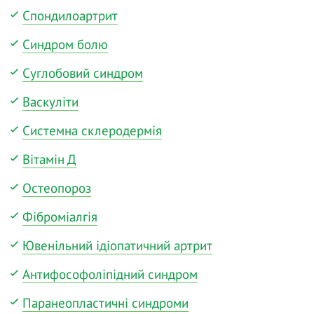
Спондилоартрит
Синдром болю
Суглобовий синдром
Васкуліти
Системна склеродермія
Вітамін Д
Остеопороз
Фіброміалгія
Ювенільний ідіопатичний артрит
Антифософоліпідний синдром
Паранеопластичні синдроми