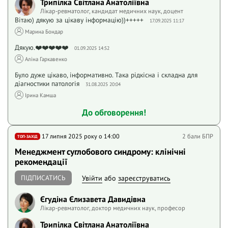
Трипілка Світлана Анатоліївна
Лікар-ревматолог, кандидат медичних наук, доцент
Вітаю) дякую за цікаву інформацію))+++++
17.09.2025 11:17
Марина Бондар
Дякую.❤️❤️❤️❤️❤️
01.09.2025 14:52
Аліна Гаркавенко
Було дуже цікаво, інформативно. Така рідкісна і складна для
діагностики патологія
31.08.2025 20:04
Ірина Камша
До обговорення!
17 липня 2025 року o 14:00
2 бали БПР
ТОП-ЗАХІД
Менеджмент суглобового синдрому: клінічні
рекомендації
ПІДПИСАТИСЬ
Увійти
або
зареєструватись
Єгудіна Єлизавета Давидівна
Лікар-ревматолог, доктор медичних наук, професор
Трипілка Світлана Анатоліївна