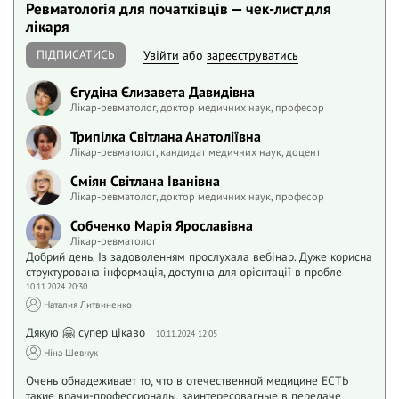
Ревматологія для початківців — чек-лист для
лікаря
ПІДПИСАТИСЬ
Увійти
або
зареєструватись
Єгудіна Єлизавета Давидівна
Лікар-ревматолог, доктор медичних наук, професор
Трипілка Світлана Анатоліївна
Лікар-ревматолог, кандидат медичних наук, доцент
Сміян Світлана Іванівна
Лікар-ревматолог, доктор медичних наук, професор
Собченко Марія Ярославівна
Лікар-ревматолог
Добрий день. Із задоволенням прослухала вебінар. Дуже корисна
структурована інформація, доступна для орієнтації в пробле
10.11.2024 20:30
Наталия Литвиненко
Дякую 🤗 супер цікаво
10.11.2024 12:05
Ніна Шевчук
Очень обнадеживает то, что в отечественной медицине ЕСТЬ
такие врачи-профессионалы, заинтересовагные в передаче