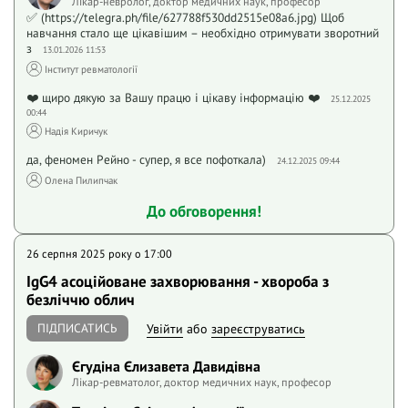
Лікар-невролог, доктор медичних наук, професор
✅ (https://telegra.ph/file/627788f530dd2515e08a6.jpg) Щоб
навчання стало ще цікавішим – необхідно отримувати зворотний
з
13.01.2026 11:53
Інститут ревматології
❤️ щиро дякую за Вашу працю і цікаву інформацію ❤️
25.12.2025
00:44
Надія Киричук
да, феномен Рейно - супер, я все пофоткала)
24.12.2025 09:44
Олена Пилипчак
До обговорення!
26 серпня 2025 року o 17:00
ІgG4 асоційоване захворювання - хвороба з
безліччю облич
ПІДПИСАТИСЬ
Увійти
або
зареєструватись
Єгудіна Єлизавета Давидівна
Лікар-ревматолог, доктор медичних наук, професор