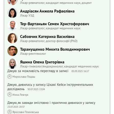
Лікар-ревматолог, кандидат медичних наук, доцент
Андріасян Анжела Рафаєлівна
Лікар УЗД
Тер-Вартаньян Семен Христофорович
Лікар-ревматолог, кандидат медичних наук
Сабовчик Катерина Василівна
Лікар-ревматолог, доктор філософії (PhD)
Таранущенко Микита Володимирович
Лікар-рентгенолог
Яшина Олена Григорівна
Лікар-гінеколог/ендокринолог, кандидат медичних наук
Дякую за можливість перегляду в записі
05.09.2025 16:17
Мирослава Подаш
Дякую, дивилась у запису Цiкавi Кейси iнструментальних
дослiджень
30.07.2025 13:04
Инна Левчук
Дякую,як завжди змістовно і практично дивилася у запису
23.07.2025 20:37
Ярослава Плазовська