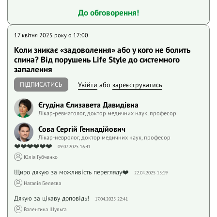
До обговорення!
17 квітня 2025 року o 17:00
Коли зникає «задоволення» або у кого не болить
спина? Від порушень Life Style до системного
запалення
ПІДПИСАТИСЬ
Увійти
або
зареєструватись
Єгудіна Єлизавета Давидівна
Лікар-ревматолог, доктор медичних наук, професор
Сова Сергій Геннадійович
Лікар-невролог, доктор медичних наук, професор
❤️❤️❤️❤️❤️❤️
09.07.2025 16:41
Юлія Губченко
Щиро дякую за можливість перегляду❤️
22.04.2025 15:19
Наталія Беляєва
Дякую за цікаву доповідь!
17.04.2025 22:41
Валентина Шульга