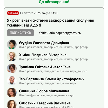
До обговорення!
13 лютого 2025 року o 14:00
ТОП-ЗАХІД
Як розпізнати системні захворювання сполучної
тканини: від А до Я
ПІДПИСАТИСЬ
Увійти
або
зареєструватись
Єгудіна Єлизавета Давидівна
Лікар-ревматолог, доктор медичних наук, професор
Хіміон Людмила Вікторівна
Лікар-ревматолог, доктор медичних наук, професор
Трипілка Світлана Анатоліївна
Лікар-ревматолог, кандидат медичних наук, доцент
Тер-Вартаньян Семен Христофорович
Лікар-ревматолог, кандидат медичних наук
Савицька Любов Миколаївна
Лікар-нефролог, кандидат медичних наук
Сабовчик Катерина Василівна
Лікар-ревматолог, доктор філософії (PhD)