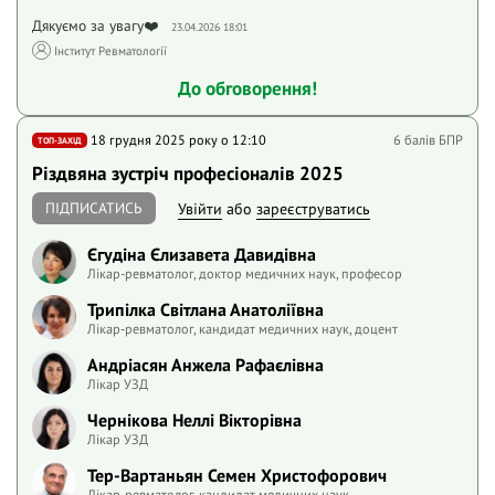
Дякуємо за увагу❤️
23.04.2026 18:01
Iнститут Ревматології
До обговорення!
18 грудня 2025 року o 12:10
6 балів БПР
ТОП-ЗАХІД
Різдвяна зустріч професіоналів 2025
ПІДПИСАТИСЬ
Увійти
або
зареєструватись
Єгудіна Єлизавета Давидівна
Лікар-ревматолог, доктор медичних наук, професор
Трипілка Світлана Анатоліївна
Лікар-ревматолог, кандидат медичних наук, доцент
Андріасян Анжела Рафаєлівна
Лікар УЗД
Чернікова Неллі Вікторівна
Лікар УЗД
Тер-Вартаньян Семен Христофорович
Лікар-ревматолог, кандидат медичних наук