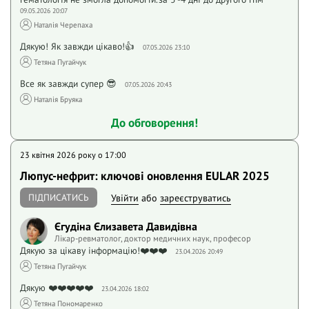
09.05.2026 20:07
Наталія Черепаха
Дякую! Як завжди цікаво!👍
07.05.2026 23:10
Тетяна Пугайчук
Все як завжди супер 😎
07.05.2026 20:43
Наталія Бруяка
До обговорення!
23 квітня 2026 року o 17:00
Люпус-нефрит: ключові оновлення EULAR 2025
ПІДПИСАТИСЬ
Увійти
або
зареєструватись
Єгудіна Єлизавета Давидівна
Лікар-ревматолог, доктор медичних наук, професор
Дякую за цікаву інформацію!❤️❤️❤️
23.04.2026 20:49
Тетяна Пугайчук
Дякую ❤️❤️❤️❤️❤️
23.04.2026 18:02
Тетяна Пономаренко