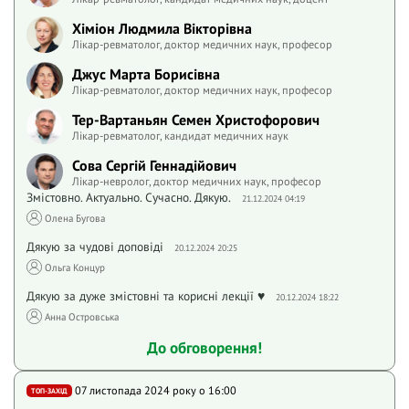
Хіміон Людмила Вікторівна
Лікар-ревматолог, доктор медичних наук, професор
Джус Марта Борисівна
Лікар-ревматолог, доктор медичних наук, професор
Тер-Вартаньян Семен Христофорович
Лікар-ревматолог, кандидат медичних наук
Сова Сергій Геннадійович
Лікар-невролог, доктор медичних наук, професор
Змістовно. Актуально. Сучасно. Дякую.
21.12.2024 04:19
Олена Бугова
Дякую за чудові доповіді
20.12.2024 20:25
Ольга Концур
Дякую за дуже змістовні та корисні лекції ♥️
20.12.2024 18:22
Анна Островська
До обговорення!
07 листопада 2024 року o 16:00
ТОП-ЗАХІД