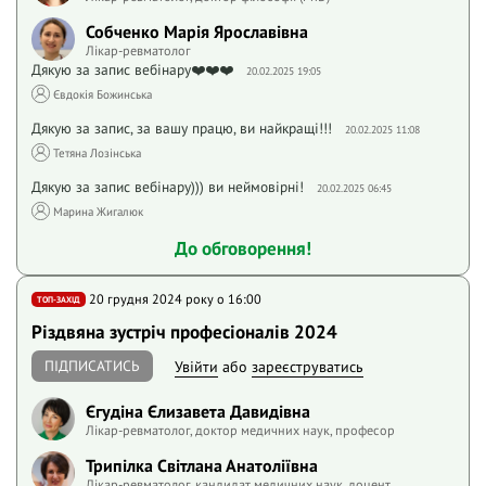
Собченко Марія Ярославівна
Лікар-ревматолог
Дякую за запис вебінару❤️❤️❤️
20.02.2025 19:05
Євдокія Божинська
Дякую за запис, за вашу працю, ви найкращі!!!
20.02.2025 11:08
Тетяна Лозінська
Дякую за запис вебінару))) ви неймовірні!
20.02.2025 06:45
Марина Жигалюк
До обговорення!
20 грудня 2024 року o 16:00
ТОП-ЗАХІД
Різдвяна зустріч професіоналів 2024
ПІДПИСАТИСЬ
Увійти
або
зареєструватись
Єгудіна Єлизавета Давидівна
Лікар-ревматолог, доктор медичних наук, професор
Трипілка Світлана Анатоліївна
Лікар-ревматолог, кандидат медичних наук, доцент