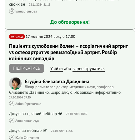
своих зн
08.11.2024 21:15
Ірина Лєньова
До обговорення!
17 жовтня 2024 року o 17:00
ТОП-ЗАХІД
Пацієнт з суглобовим болем – псоріатичний артрит
vs остеоартрит vs ревматоїдний артрит. Розбір
клінічних випадків
ПІДПИСАТИСЬ
Увійти
або
зареєструватись
Єгудіна Єлизавета Давидівна
Лікар-ревматолог, доктор медичних наук, професор
Єлизавето Давидівно, щиро дякую. Як завжди інформативно.
24.10.2024 09:30
Аліна Гаркавенко
Дякую за цікавий вебінар ❤️
23.10.2024 18:07
Алла Ковальчук
Дякую за вебінар 🌸
21.10.2024 11:06
Юлія Сліпченко