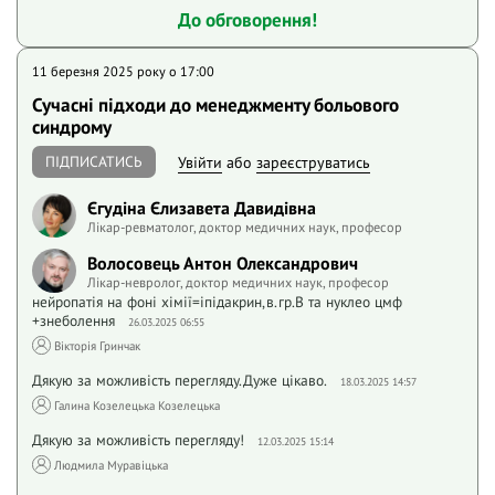
До обговорення!
11 березня 2025 року o 17:00
Сучасні підходи до менеджменту больового
синдрому
ПІДПИСАТИСЬ
Увійти
або
зареєструватись
Єгудіна Єлизавета Давидівна
Лікар-ревматолог, доктор медичних наук, професор
Волосовець Антон Олександрович
Лікар-невролог, доктор медичних наук, професор
нейропатія на фоні хімії=іпідакрин,в.гр.В та нуклео цмф
+знеболення
26.03.2025 06:55
Вікторія Гринчак
Дякую за можливість перегляду.Дуже цікаво.
18.03.2025 14:57
Галина Козелецька Козелецька
Дякую за можливість перегляду!
12.03.2025 15:14
Людмила Муравіцька