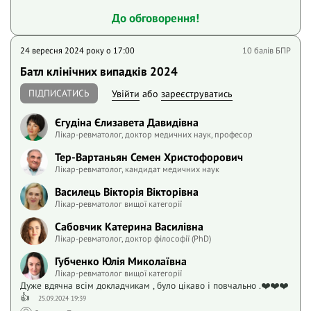
До обговорення!
24 вересня 2024 року o 17:00
10 балів БПР
Батл клінічних випадків 2024
ПІДПИСАТИСЬ
Увійти
або
зареєструватись
Єгудіна Єлизавета Давидівна
Лікар-ревматолог, доктор медичних наук, професор
Тер-Вартаньян Семен Христофорович
Лікар-ревматолог, кандидат медичних наук
Василець Вікторія Вікторівна
Лікар-ревматолог вищої категорії
Сабовчик Катерина Василівна
Лікар-ревматолог, доктор філософії (PhD)
Губченко Юлія Миколаївна
Лікар-ревматолог вищої категорії
Дуже вдячна всім докладчикам , було цікаво і повчально .❤️❤️❤️
👍
25.09.2024 19:39