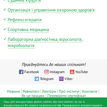
Судинна хірургія
Організація і управління охороною здоров'я
Рефлексотерапія
Спортивна медицина
Лабораторна діагностика, вірусологія,
мікробіологія
Приєднуйтесь до наших спільнот!
Facebook
Instagram
YouTube
Telegram
Viber
Новини
Ревмотест
Лектори
Про інститут
Контакти
Як це працює
Перевірити сертифікат
Наш сайт використовує файли cookies. Що таке cookies і як ми їх
© ТОВ «Діджитал хелс», Інститут ревматології™, Київ, 2019 - 2026
використовуємо Ви можете ознайомитися
тут
. Продовжуючи використовувати