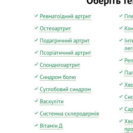
Ревматоїдний артрит
Гіп
Остеоартрит
Кон
Подагричний артрит
Інт
лег
Псоріатичний артрит
Реп
Спондилоартрит
Пал
Синдром болю
Хв
Суглобовий синдром
Сис
Васкуліти
Сар
Системна склеродермія
Хв
Вітамін Д
про