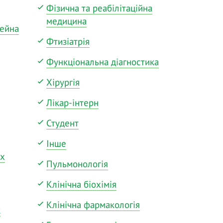
Фізична та реабілітаційна
медицина
мейна
Фтизіатрія
Функціональна діагностика
Хірургія
Лікар-інтерн
Студент
Інше
их
Пульмонологія
Клінічна біохімія
Клінічна фармакологія
к