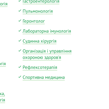
Гастроентерологія
огія
Пульмонологія
Геронтолог
Лабораторна імунологія
Судинна хірургія
Організація і управління
охороною здоров'я
гія
Рефлексотерапія
Спортивна медицина
ка,
гія