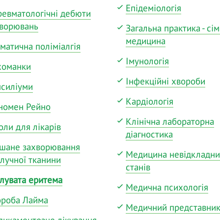
Епідеміологія
евматологічні дебюти
хворювань
Загальна практика - сі
медицина
матична поліміалгія
Імунологія
хоманки
Інфекційні хвороби
силіуми
Кардіологія
номен Рейно
Клінічна лабораторна
ли для лікарів
діагностика
шане захворювання
Медицина невідкладн
лучної тканини
станів
лувата еритема
Медична психологія
ороба Лайма
Медичний представни
икаментозне лікування