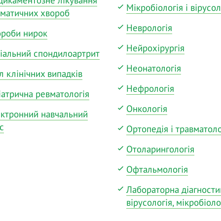
Мікробіологія і вірусол
матичних хвороб
Неврологія
роби нирок
Нейрохірургія
іальний спондилоартрит
Неонатологія
л клінічних випадків
Нефрологія
іатрична ревматологія
Онкологія
ктронний навчальний
с
Ортопедія і травматоло
Отоларингологія
Офтальмологія
Лабораторна діагности
вірусологія, мікробіоло