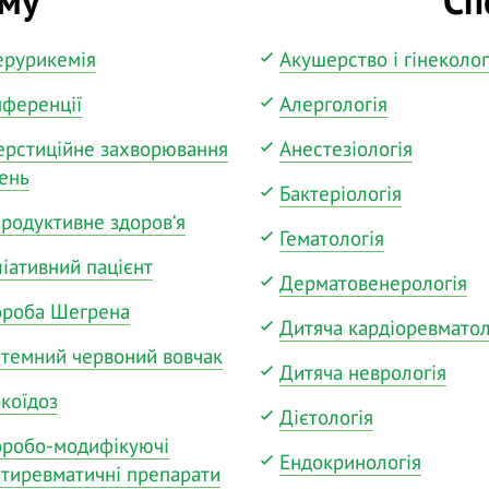
ерурикемія
Акушерство і гінеколог
ференції
Алергологія
ерстиційне захворювання
Анестезіологія
ень
Бактеріологія
родуктивне здоров‘я
Гематологія
іативний пацієнт
Дерматовенерологія
ороба Шегрена
Дитяча кардіоревматол
темний червоний вовчак
Дитяча неврологія
коїдоз
Дієтологія
оробо-модифікуючі
Ендокринологія
тиревматичні препарати