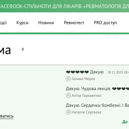
ACEBOOK-СПІЛЬНОТИ ДЛЯ ЛІКАРІВ «РЕВМАТОЛОГІЯ Д
одії
Курси
Новини
Ревмотест
PRO доступ
ема
x
❤️❤️❤️❤️❤️ Дякую
28.11.2025 18:
Галина Мороз
Дякую. Чудова лекція. ❤️❤️❤️❤
Аліна Гаркавенко
Дякую. Сердечки бомбезні. І В
Наталія Сергеєва
уватись
До 