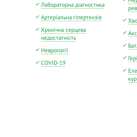
Лабораторна діагностика
рев
Артеріальна гіпертензія
Хво
Хронічна серцева
Акс
недостатність
Бат
Невропатії
Гер
COVID-19
Еле
кур