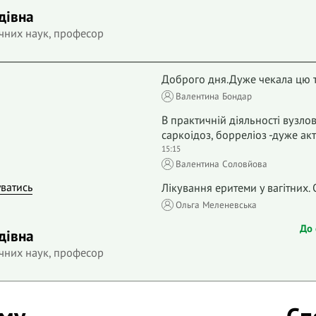
дівна
чних наук, професор
Доброго дня.Дуже чекала цю 
Валентина Бондар
В практичній діяльності вузлов
саркоідоз, борреліоз -дуже акт
15:15
Валентина Соловйова
уватись
Лiкування еритеми у вагiтних.
Ольга Меленевська
До 
дівна
чних наук, професор
ему
Сп