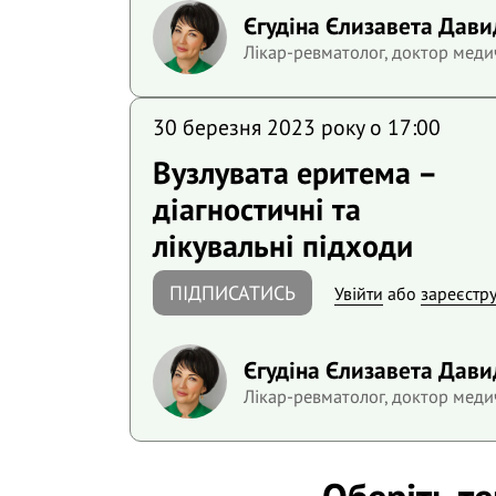
Єгудіна Єлизавета Дави
Лікар-ревматолог, доктор меди
30 березня 2023 року o 17:00
Вузлувата еритема –
діагностичні та
лікувальні підходи
ПІДПИСАТИСЬ
Увійти
або
зареєстр
Єгудіна Єлизавета Дави
Лікар-ревматолог, доктор меди
Оберіть т