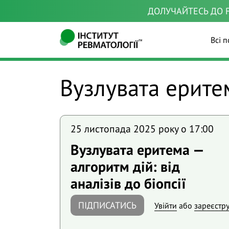
ДОЛУЧАЙТЕСЬ ДО F
Всі п
Вузлувата ерит
25 листопада 2025 року o 17:00
Вузлувата еритема —
алгоритм дій: від
аналізів до біопсії
ПІДПИСАТИСЬ
Увійти
або
зареєстр