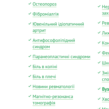
Остеопороз
Нер
за
Фіброміалгія
Рев
Ювенільний ідіопатичний
артрит
Ли
Антифософоліпідний
Кон
синдром
Фе
Паранеопластичні синдроми
Шко
Біль в коліні
Змі
Біль в плечі
спо
Новини ревматології
Вуз
Магнітно-резонанса
Хв
томографія
Мед