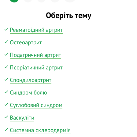
Оберіть тему
Ревматоїдний артрит
Остеоартрит
Подагричний артрит
Псоріатичний артрит
Спондилоартрит
Синдром болю
Суглобовий синдром
Васкуліти
Системна склеродермія