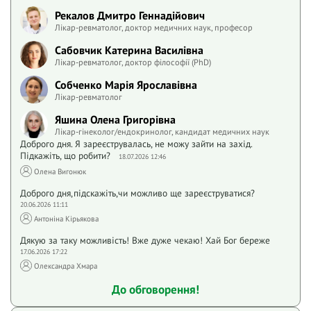
Рекалов Дмитро Геннадійович
Лікар-ревматолог, доктор медичних наук, професор
Сабовчик Катерина Василівна
Лікар-ревматолог, доктор філософії (PhD)
Собченко Марія Ярославівна
Лікар-ревматолог
Яшина Олена Григорівна
Лікар-гінеколог/ендокринолог, кандидат медичних наук
Доброго дня. Я зареєструвалась, не можу зайти на захід.
Підкажіть, що робити?
18.07.2026 12:46
Олена Вигонюк
Доброго дня,підскажіть,чи можливо ще зареєструватися?
20.06.2026 11:11
Антоніна Кірьякова
Дякую за таку можливість! Вже дуже чекаю! Хай Бог береже
17.06.2026 17:22
Олександра Хмара
До обговорення!