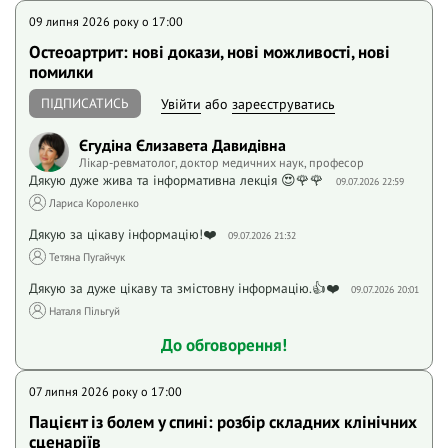
09 липня 2026 року o 17:00
Остеоартрит: нові докази, нові можливості, нові
помилки
ПІДПИСАТИСЬ
Увійти
або
зареєструватись
Єгудіна Єлизавета Давидівна
Лікар-ревматолог, доктор медичних наук, професор
Дякую дуже жива та інформативна лекція 😍🌹🌹
09.07.2026 22:59
Лариса Короленко
Дякую за цікаву інформацію!❤️
09.07.2026 21:32
Тетяна Пугайчук
Дякую за дуже цікаву та змістовну інформацію.👍❤️
09.07.2026 20:01
Наталя Пільгуй
До обговорення!
07 липня 2026 року o 17:00
Пацієнт із болем у спині: розбір складних клінічних
сценаріїв