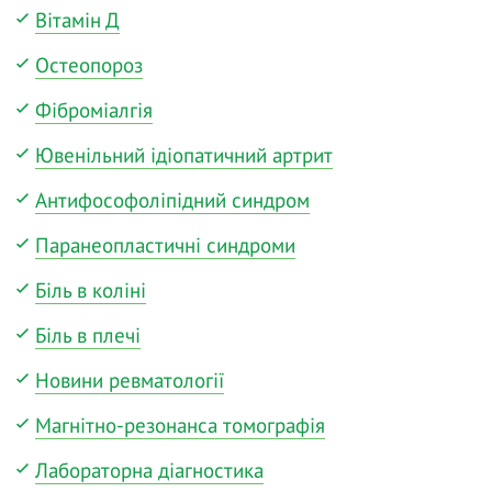
Вітамін Д
Остеопороз
Фіброміалгія
Ювенільний ідіопатичний артрит
Антифософоліпідний синдром
Паранеопластичні синдроми
Біль в коліні
Біль в плечі
Новини ревматології
Магнітно-резонанса томографія
Лабораторна діагностика