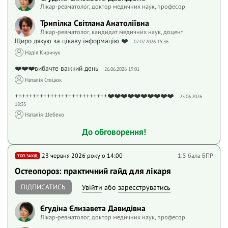
Лікар-ревматолог, доктор медичних наук, професор
Трипілка Світлана Анатоліївна
Лікар-ревматолог, кандидат медичних наук, доцент
Щиро дякую за цікаву інформацію ❤️
02.07.2026 15:36
Надія Киричук
❤️❤️❤️вибачте важкий день
26.06.2026 19:01
Наталія Стецюк
++++++++++++++++++++++++++❤️❤️❤️❤️❤️❤️❤️❤️❤️❤️
25.06.2026
18:33
Наталія Шебеко
До обговорення!
23 червня 2026 року o 14:00
1.5 бала БПР
ТОП-ЗАХІД
Остеопороз: практичний гайд для лікаря
ПІДПИСАТИСЬ
Увійти
або
зареєструватись
Єгудіна Єлизавета Давидівна
Лікар-ревматолог, доктор медичних наук, професор