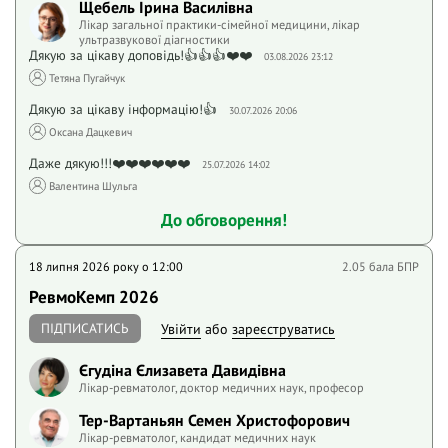
Щебель Ірина Василівна
Лікар загальної практики-сімейної медицини, лікар
ультразвукової діагностики
Дякую за цікаву доповідь!👍👍👍❤️❤️
03.08.2026 23:12
Тетяна Пугайчук
Дякую за цікаву інформацію!👍
30.07.2026 20:06
Оксана Дацкевич
Даже дякую!!!❤️❤️❤️❤️❤️❤️
25.07.2026 14:02
Валентина Шульга
До обговорення!
18 липня 2026 року o 12:00
2.05 бала БПР
РевмоКемп 2026
ПІДПИСАТИСЬ
Увійти
або
зареєструватись
Єгудіна Єлизавета Давидівна
Лікар-ревматолог, доктор медичних наук, професор
Тер-Вартаньян Семен Христофорович
Лікар-ревматолог, кандидат медичних наук