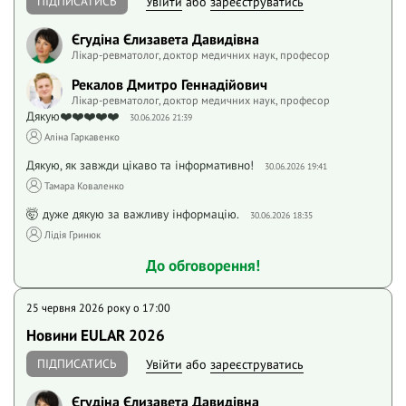
ПІДПИСАТИСЬ
Увійти
або
зареєструватись
Єгудіна Єлизавета Давидівна
Лікар-ревматолог, доктор медичних наук, професор
Рекалов Дмитро Геннадійович
Лікар-ревматолог, доктор медичних наук, професор
Дякую❤️❤️❤️❤️❤️
30.06.2026 21:39
Аліна Гаркавенко
Дякую, як завжди цікаво та інформативно!
30.06.2026 19:41
Тамара Коваленко
🤯 дуже дякую за важливу інформацію.
30.06.2026 18:35
Лідія Гринюк
До обговорення!
25 червня 2026 року o 17:00
Новини EULAR 2026
ПІДПИСАТИСЬ
Увійти
або
зареєструватись
Єгудіна Єлизавета Давидівна