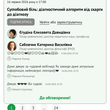
16 червня 2026 року o 17:00
Суглобовий біль: діагностичний алгоритм від скарги
до діагнозу
ПІДПИСАТИСЬ
Увійти
або
зареєструватись
Єгудіна Єлизавета Давидівна
Лікар-ревматолог, доктор медичних наук, професор
Сабовчик Катерина Василівна
Лікар-ревматолог, доктор філософії (PhD)
🙂😂🙂🙂🙂❤️🙌🙂🙂🙂🙏❤️🙏🙌👍
17.06.2026 07:18
Марина Холод
Дуже дякую за чудовий вебінар) Як завжди дуже актуальна
інформація, неймовірні лектори))❤️
16.06.2026 22:31
Марина Мельничук
Дякую ❤️❤️❤️. Ви чудові
16.06.2026 21:29
Наталія Сергеєва
До обговорення!
1
2
3
...
24