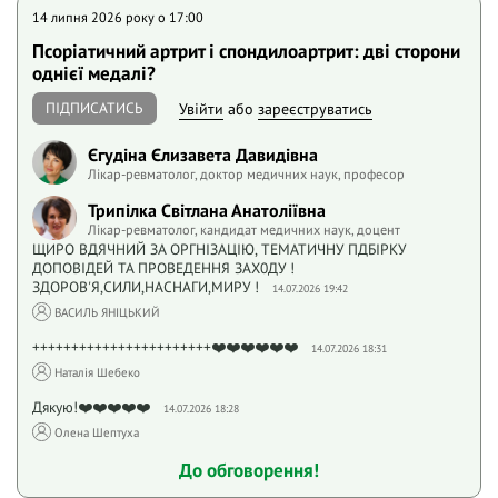
14 липня 2026 року o 17:00
Псоріатичний артрит і спондилоартрит: дві сторони
однієї медалі?
ПІДПИСАТИСЬ
Увійти
або
зареєструватись
Єгудіна Єлизавета Давидівна
Лікар-ревматолог, доктор медичних наук, професор
Трипілка Світлана Анатоліївна
Лікар-ревматолог, кандидат медичних наук, доцент
ЩИРО ВДЯЧНИЙ ЗА ОРГНІЗАЦІЮ, ТЕМАТИЧНУ ПДБІРКУ
ДОПОВІДЕЙ ТА ПРОВЕДЕННЯ ЗАХ0ДУ !
ЗДОРОВ'Я,СИЛИ,НАСНАГИ,МИРУ !
14.07.2026 19:42
ВАСИЛЬ ЯНІЦЬКИЙ
+++++++++++++++++++++++❤️❤️❤️❤️❤️❤️
14.07.2026 18:31
Наталія Шебеко
Дякую!❤️❤️❤️❤️❤️
14.07.2026 18:28
Олена Шептуха
До обговорення!