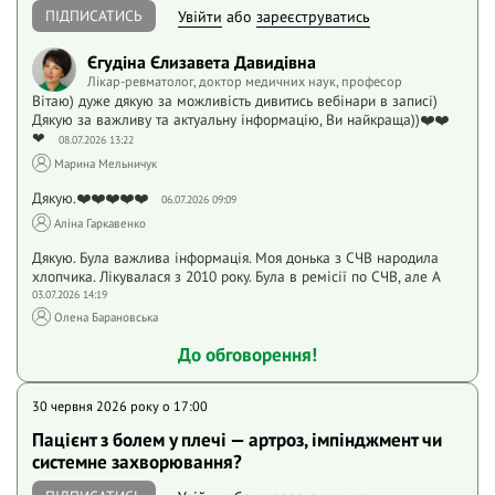
ПІДПИСАТИСЬ
Увійти
або
зареєструватись
Єгудіна Єлизавета Давидівна
Лікар-ревматолог, доктор медичних наук, професор
Вітаю) дуже дякую за можливість дивитись вебінари в записі)
Дякую за важливу та актуальну інформацію, Ви найкраща))❤️❤️
❤
08.07.2026 13:22
Марина Мельничук
Дякую.❤️❤️❤️❤️❤️
06.07.2026 09:09
Аліна Гаркавенко
Дякую. Була важлива інформація. Моя донька з СЧВ народила
хлопчика. Лікувалася з 2010 року. Була в ремісії по СЧВ, але А
03.07.2026 14:19
Олена Барановська
До обговорення!
30 червня 2026 року o 17:00
Пацієнт з болем у плечі — артроз, імпінджмент чи
системне захворювання?