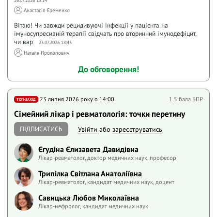
26.07.2026 15:14
Анастасія Єременко
Вітаю! Чи завжди рецидивуючі інфекції у пацієнта на
імуносупресивній терапії свідчать про вторинний імунодефіцит,
чи вар
23.07.2026 18:43
Наталя Прокопович
До обговорення!
23 липня 2026 року o 14:00
1.5 бала БПР
ТОП-ЗАХІД
Сімейний лікар і ревматологія: точки перетину
ПІДПИСАТИСЬ
Увійти
або
зареєструватись
Єгудіна Єлизавета Давидівна
Лікар-ревматолог, доктор медичних наук, професор
Трипілка Світлана Анатоліївна
Лікар-ревматолог, кандидат медичних наук, доцент
Савицька Любов Миколаївна
Лікар-нефролог, кандидат медичних наук