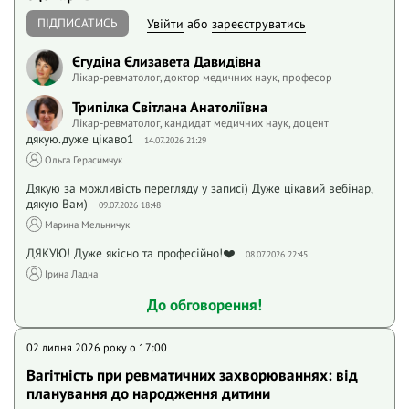
ПІДПИСАТИСЬ
Увійти
або
зареєструватись
Єгудіна Єлизавета Давидівна
Лікар-ревматолог, доктор медичних наук, професор
Трипілка Світлана Анатоліївна
Лікар-ревматолог, кандидат медичних наук, доцент
дякую.дуже цікаво1
14.07.2026 21:29
Ольга Герасимчук
Дякую за можливість перегляду у записі) Дуже цікавий вебінар,
дякую Вам)
09.07.2026 18:48
Марина Мельничук
ДЯКУЮ! Дуже якісно та професійно!❤️
08.07.2026 22:45
Iрина Ладна
До обговорення!
02 липня 2026 року o 17:00
Вагітність при ревматичних захворюваннях: від
планування до народження дитини