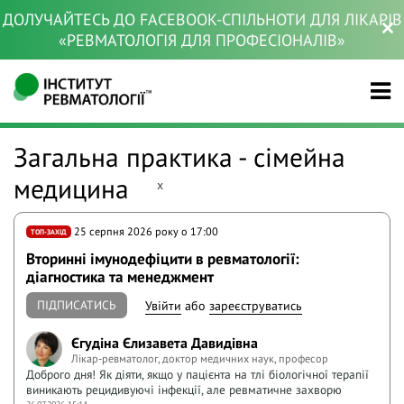
ДОЛУЧАЙТЕСЬ ДО FACEBOOK-СПІЛЬНОТИ ДЛЯ ЛІКАРІВ
«РЕВМАТОЛОГІЯ ДЛЯ ПРОФЕСІОНАЛІВ»
Загальна практика - сімейна
медицина
x
25 серпня 2026 року o 17:00
ТОП-ЗАХІД
Вторинні імунодефіцити в ревматології:
діагностика та менеджмент
ПІДПИСАТИСЬ
Увійти
або
зареєструватись
Єгудіна Єлизавета Давидівна
Лікар-ревматолог, доктор медичних наук, професор
Доброго дня! Як діяти, якщо у пацієнта на тлі біологічної терапії
виникають рецидивуючі інфекції, але ревматичне захворю