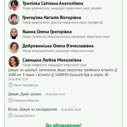
Трипілка Світлана Анатоліївна
Лікар-ревматолог, кандидат медичних наук, доцент
Григор’єва Наталія Вікторівна
Лікар-ревматолог, доктор медичних наук, професор
Яшина Олена Григорівна
Лікар-гінеколог/ендокринолог, кандидат медичних наук
Добровинська Олена В'ячеславівна
Лікар-ендокринолог, кандидат медичних наук
Савицька Любов Миколаївна
Лікар-нефролог, кандидат медичних наук
Дякую за школу.Є запитання, якщо пацієнтка приймала вітамін Д
1000 мг 3 тижні і вітамін Д 5600МО Кальцій був в нормі. Ві
24.06.2026 22:19
Ганна Чернявська
Дякую. Дуже цікаво.
24.06.2026 14:42
Катерина Ваколюк
Вітаю. Дякую за нагадування.
24.06.2026 10:54
Оксана Шелест
До обговорення!