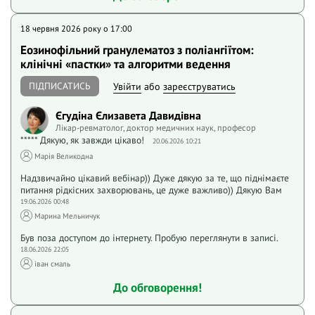
18 червня 2026 року o 17:00
Еозинофільний гранулематоз з поліангіїтом:
клінічні «пастки» та алгоритми ведення
ПІДПИСАТИСЬ
Увійти
або
зареєструватись
Єгудіна Єлизавета Давидівна
Лікар-ревматолог, доктор медичних наук, професор
***** Дякую, як завжди цікаво!
20.06.2026 10:21
Марія Великодна
Надзвичайно цікавий вебінар)) Дуже дякую за те, що піднімаєте
питання рідкісних захворювань, це дуже важливо)) Дякую Вам
19.06.2026 00:48
Марина Мельничук
Був поза доступом до інтернету. Пробую переглянути в записі.
18.06.2026 22:05
іван смаль
До обговорення!