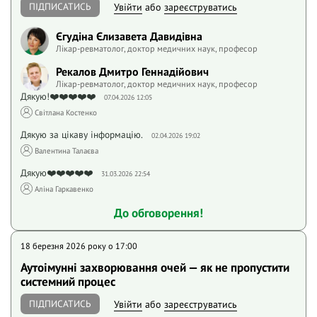
ПІДПИСАТИСЬ
Увійти
або
зареєструватись
Єгудіна Єлизавета Давидівна
Лікар-ревматолог, доктор медичних наук, професор
Рекалов Дмитро Геннадійович
Лікар-ревматолог, доктор медичних наук, професор
Дякую!❤️❤️❤️❤️❤️
07.04.2026 12:05
Світлана Костенко
Дякую за цікаву інформацію.
02.04.2026 19:02
Валентина Талаєва
Дякую❤️❤️❤️❤️❤️
31.03.2026 22:54
Аліна Гаркавенко
До обговорення!
18 березня 2026 року o 17:00
Аутоімунні захворювання очей — як не пропустити
системний процес
ПІДПИСАТИСЬ
Увійти
або
зареєструватись