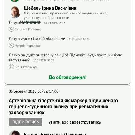
Щебель Ірина Василівна
Лікар загальної практики-сімейної медицини, лікар
ультразвукової діагностики
Дякую!❤️❤️❤️❤️❤️
01.04.2026 15:47
Світлана Костенко
Дякую.дуже цікавий діалог++❤️
11.03.2026 16:36
Наталія Черепаха
Дякую за дуже змістовну лекцію! Підкажіть будь ласка, чи буде
тестування?
10.03.2026 20:22
Юлія Степанчук
До обговорення!
05 березня 2026 року o 17:00
Артеріальна гіпертензія як маркер підвищеного
серцево-судинного ризику при ревматичних
захворюваннях
ПІДПИСАТИСЬ
Увійти
або
зареєструватись
Єгудіна Єлизавета Давидівна