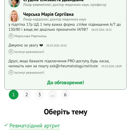
Лікар-ревматолог, доктор медичних наук, професор
Черська Марія Сергіївна
Лікар-кардіолог, доктор медичних наук
у підлітка 17р ЦД 1 типу важка форма .стійке підвищення А/Т до
130/80 і вище,які доцільно призначити ІАПФ?
06.03.2026 18:31
Мирослава Мартинець
Дякуємо за увагу ❤️
05.03.2026 18:10
Інститут ревматології
Друзі, якщо бажаєте підключення PRO-доступу, будь ласка,
напишіть нам на пошту ask@rheumatology.institute
05.03.2026 18:09
Інститут ревматології
До обговорення!
1
2
3
...
6
Оберіть тему
Ревматоїдний артрит