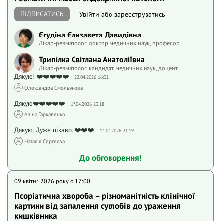
ПІДПИСАТИСЬ
Увійти
або
зареєструватись
Єгудіна Єлизавета Давидівна
Лікар-ревматолог, доктор медичних наук, професор
Трипілка Світлана Анатоліївна
Лікар-ревматолог, кандидат медичних наук, доцент
Дякую! ❤️❤️❤️❤️❤️
22.04.2026 16:31
Олександра Смольянова
Дякую❤️❤️❤️❤️❤️
17.04.2026 23:18
Аліна Гаркавенко
Дякую. Дуже цікаво. ❤️❤️❤️
14.04.2026 21:19
Наталія Сергеєва
До обговорення!
09 квітня 2026 року o 17:00
Псоріатична хвороба – різноманітність клінічної
картини від запалення суглобів до ураження
кишківника