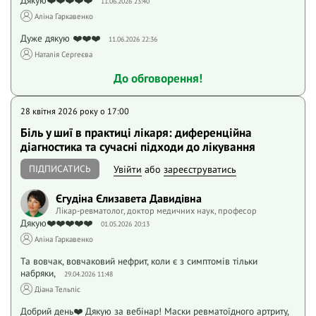
Дякую❤️❤️❤️❤️❤️
11.06.2026 23:40
Аліна Гаркавенко
Дуже дякую ❤️❤️❤️
11.06.2026 22:36
Наталія Сергеєва
До обговорення!
28 квітня 2026 року o 17:00
Біль у шиї в практиці лікаря: диференційна
діагностика та сучасні підходи до лікування
ПІДПИСАТИСЬ
Увійти
або
зареєструватись
Єгудіна Єлизавета Давидівна
Лікар-ревматолог, доктор медичних наук, професор
Дякую❤️❤️❤️❤️❤️
01.05.2026 20:13
Аліна Гаркавенко
Та вовчак, вовчаковий нефрит, коли є з симптомів тільки
набряки,
29.04.2026 11:48
Діана Тельпіс
Добрий день❤️ Дякую за вебінар! Маски ревматоїдного артриту,