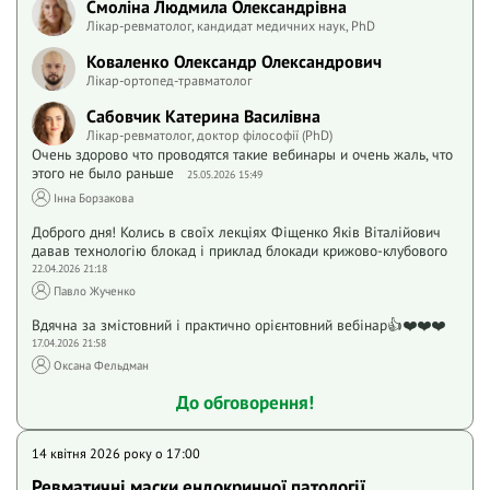
Смоліна Людмила Олександрівна
Лікар-ревматолог, кандидат медичних наук, PhD
Коваленко Олександр Олександрович
Лікар-ортопед-травматолог
Сабовчик Катерина Василівна
Лікар-ревматолог, доктор філософії (PhD)
Очень здорово что проводятся такие вебинары и очень жаль, что
этого не было раньше
25.05.2026 15:49
Інна Борзакова
Доброго дня! Колись в своїх лекціях Фіщенко Яків Віталійович
давав технологію блокад і приклад блокади крижово-клубового
22.04.2026 21:18
Павло Жученко
Вдячна за змістовний і практично орієнтовний вебінар👍❤️❤️❤️
17.04.2026 21:58
Оксана Фельдман
До обговорення!
14 квітня 2026 року o 17:00
Ревматичні маски ендокринної патології