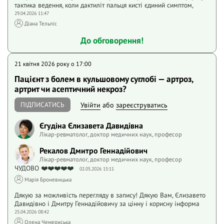
тактика ведення, коли дактиліт пальця кисті єдиний симптом,
29.04.2026 11:47
Діана Тельпіс
До обговорення!
21 квітня 2026 року o 17:00
Пацієнт з болем в кульшовому суглобі — артроз,
артрит чи асептичний некроз?
ПІДПИСАТИСЬ
Увійти
або
зареєструватись
Єгудіна Єлизавета Давидівна
Лікар-ревматолог, доктор медичних наук, професор
Рекалов Дмитро Геннадійович
Лікар-ревматолог, доктор медичних наук, професор
ЧУДОВО ❤️❤️❤️❤️❤️
02.05.2026 15:11
Марія Броневицька
Дякую за можливість перегляду в запису! Дякую Вам, Єлизавето
Давидівно і Дмитру Геннадійовичу за цінну і корисну інформа
25.04.2026 08:42
Олена Чемериська