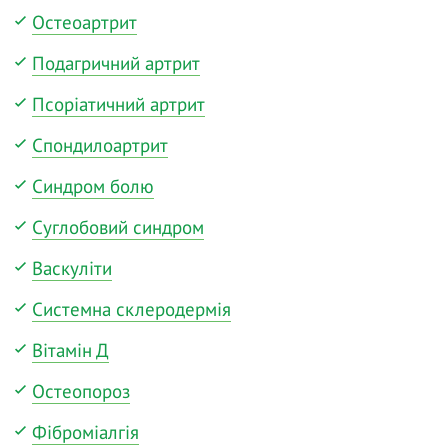
Остеоартрит
Подагричний артрит
Псоріатичний артрит
Спондилоартрит
Синдром болю
Суглобовий синдром
Васкуліти
Системна склеродермія
Вітамін Д
Остеопороз
Фіброміалгія