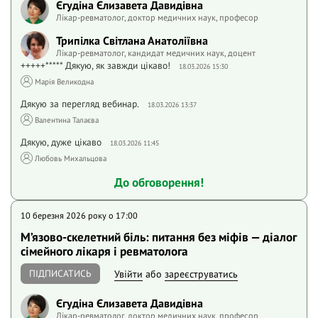
Єгудіна Єлизавета Давидівна
Лікар-ревматолог, доктор медичних наук, професор
Трипілка Світлана Анатоліївна
Лікар-ревматолог, кандидат медичних наук, доцент
+++++***** Дякую, як завжди цікаво!
18.03.2026 15:30
Марія Великодна
Дякую за перегляд вебинар.
18.03.2026 13:37
Валентина Талаєва
Дякую, дуже цікаво
18.03.2026 11:45
Любовь Михальцова
До обговорення!
10 березня 2026 року o 17:00
М’язово-скелетний біль: питання без міфів — діалог
сімейного лікаря і ревматолога
ПІДПИСАТИСЬ
Увійти
або
зареєструватись
Єгудіна Єлизавета Давидівна
Лікар-ревматолог, доктор медичних наук, професор