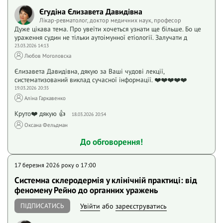
Єгудіна Єлизавета Давидівна
Лікар-ревматолог, доктор медичних наук, професор
Дуже цікава тема. Про увеїти хочеться узнати ще більше. Бо це
ураження судин не тільки аутоімунної етіології. Залучати д
23.03.2026 14:13
Любов Моголовска
Єлизавета Давидівна, дякую за Ваші чудові лекції,
систематизований виклад сучасної інформації. ❤️❤️❤️❤️❤️
19.03.2026 20:35
Аліна Гаркавенко
Круто❤️ дякую 👍
18.03.2026 20:54
Оксана Фельдман
До обговорення!
17 березня 2026 року o 17:00
Системна склеродермія у клінічній практиці: від
феномену Рейно до органних уражень
ПІДПИСАТИСЬ
Увійти
або
зареєструватись