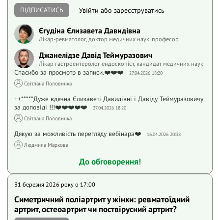
ПІДПИСАТИСЬ
Увійти
або
зареєструватись
Єгудіна Єлизавета Давидівна
Лікар-ревматолог, доктор медичних наук, професор
Джанелідзе Давід Теймуразович
Лікар гастроентеролог-ендоскопіст, кандидат медичних наук
Спасибо за просмотр в записи.❤️❤️❤️
27.04.2026 18:20
Світлана Половинка
++*****Дуже вдячна Єлизаветі Давидівні і Давіду Теймуразовичу
за доповіді !!!❤️❤️❤️❤️❤️
27.04.2026 18:20
Світлана Половинка
Дякую за можливість перегляду вебінара❤️
16.04.2026 20:38
Людмила Маркова
До обговорення!
31 березня 2026 року o 17:00
Симетричний поліартрит у жінки: ревматоїдний
артрит, остеоартрит чи поствірусний артрит?