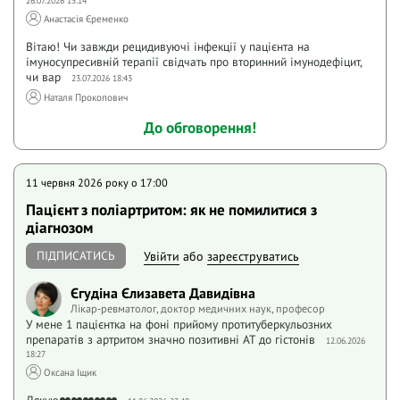
26.07.2026 15:14
Анастасія Єременко
Вітаю! Чи завжди рецидивуючі інфекції у пацієнта на
імуносупресивній терапії свідчать про вторинний імунодефіцит,
чи вар
23.07.2026 18:43
Наталя Прокопович
До обговорення!
11 червня 2026 року o 17:00
Пацієнт з поліартритом: як не помилитися з
діагнозом
ПІДПИСАТИСЬ
Увійти
або
зареєструватись
Єгудіна Єлизавета Давидівна
Лікар-ревматолог, доктор медичних наук, професор
У мене 1 пацієнтка на фоні прийому протитуберкульозних
препаратів з артритом значно позитивні АТ до гістонів
12.06.2026
18:27
Оксана Іщик