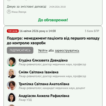
Дякую за змістовні доповіді
24.04.2026 20:18
Инна Левчук
До обговорення!
16 квітня 2026 року o 14:00
3 бали БПР
ТОП-ЗАХІД
Подагра: менеджмент пацієнта від першого нападу
до контролю хвороби
ПІДПИСАТИСЬ
Увійти
або
зареєструватись
Єгудіна Єлизавета Давидівна
Лікар-ревматолог, доктор медичних наук, професор
Сміян Світлана Іванівна
Лікар-ревматолог, доктор медичних наук, професор
Трипілка Світлана Анатоліївна
Лікар-ревматолог, кандидат медичних наук, доцент
Андріасян Анжела Рафаєлівна
Лікар УЗД