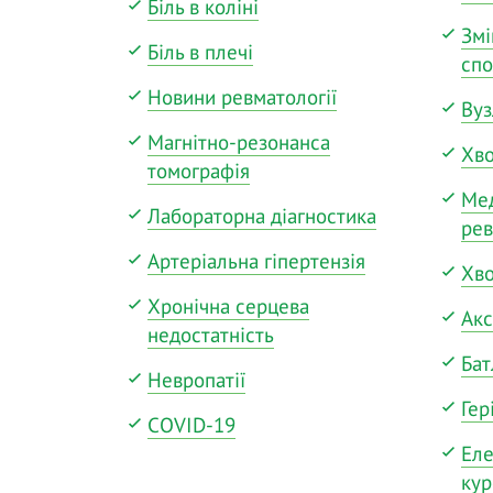
Біль в коліні
Змі
Біль в плечі
спо
Новини ревматології
Вуз
Магнітно-резонанса
Хв
томографія
Мед
Лабораторна діагностика
рев
Артеріальна гіпертензія
Хво
Хронічна серцева
Акс
недостатність
Бат
Невропатії
Гер
COVID-19
Еле
кур