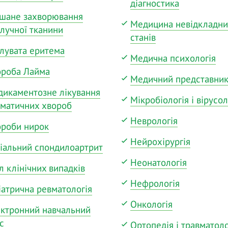
діагностика
шане захворювання
Медицина невідкладн
лучної тканини
станів
лувата еритема
Медична психологія
ороба Лайма
Медичний представни
икаментозне лікування
Мікробіологія і вірусол
матичних хвороб
Неврологія
роби нирок
Нейрохірургія
іальний спондилоартрит
Неонатологія
л клінічних випадків
Нефрологія
іатрична ревматологія
Онкологія
ктронний навчальний
с
Ортопедія і травматоло