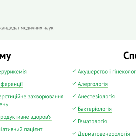
а
 кандидат медичних наук
ему
Сп
ерурикемія
Акушерство і гінеколог
ференції
Алергологія
ерстиційне захворювання
Анестезіологія
ень
Бактеріологія
родуктивне здоров‘я
Гематологія
іативний пацієнт
Дерматовенерологія