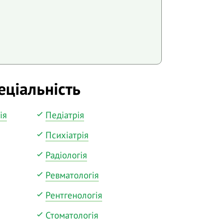
еціальність
ія
Педіатрія
Психіатрія
Радіологія
Ревматологія
Рентгенологія
Стоматологія