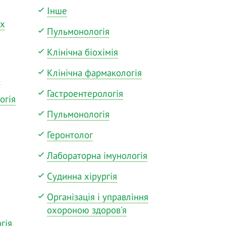
Інше
их
Пульмонологія
Клінічна біохімія
Клінічна фармакологія
к
Гастроентерологія
огія
Пульмонологія
Геронтолог
Лабораторна імунологія
Судинна хірургія
Організація і управління
охороною здоров'я
гія