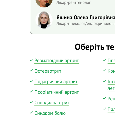
Лікар-рентгенолог
Яшина Олена Григорівн
Лікар-гінеколог/ендокринолог,
Оберіть т
Ревматоїдний артрит
Гіп
Остеоартрит
Кон
Подагричний артрит
Інт
лег
Псоріатичний артрит
Реп
Спондилоартрит
Пал
Синдром болю