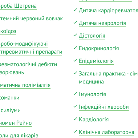
ороба Шегрена
Дитяча кардіоревматол
темний червоний вовчак
Дитяча неврологія
коїдоз
Дієтологія
оробо-модифікуючі
Ендокринологія
тиревматичні препарати
Епідеміологія
евматологічні дебюти
хворювань
Загальна практика - сі
медицина
матична поліміалгія
Імунологія
хоманки
Інфекційні хвороби
силіуми
Кардіологія
номен Рейно
Клінічна лабораторна
ли для лікарів