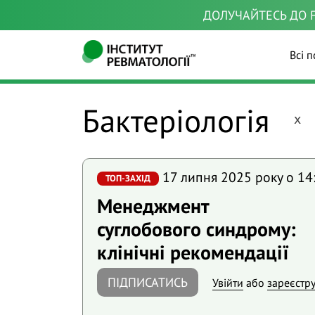
ДОЛУЧАЙТЕСЬ ДО F
Всі п
Бактеріологія
x
17 липня 2025 року o 14
ТОП-ЗАХІД
Менеджмент
суглобового синдрому:
клінічні рекомендації
ПІДПИСАТИСЬ
Увійти
або
зареєстр