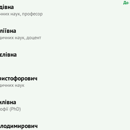
До 
дівна
чних наук, професор
ліївна
дичних наук, доцент
єлівна
ристофорович
дичних наук
илівна
офії (PhD)
олодимирович