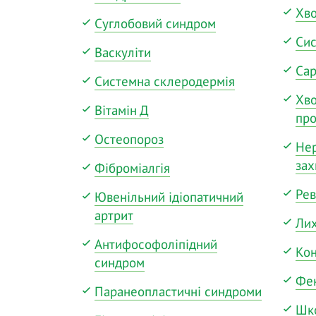
Хв
Суглобовий синдром
Сис
Васкуліти
Сар
Системна склеродермія
Хв
Вітамін Д
про
Остеопороз
Нер
за
Фіброміалгія
Рев
Ювенільний ідіопатичний
артрит
Ли
Антифософоліпідний
Кон
синдром
Фе
Паранеопластичні синдроми
Шко