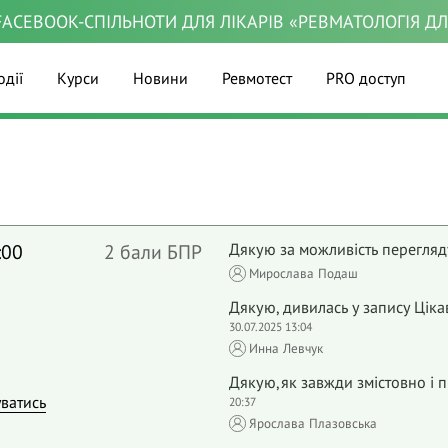
ACEBOOK-СПІЛЬНОТИ ДЛЯ ЛІКАРІВ «РЕВМАТОЛОГІЯ Д
одії
Курси
Новини
Ревмотест
PRO доступ
:00
2 бали БПР
Дякую за можливість перегляду
Мирослава Подаш
Дякую, дивилась у запису Цiка
30.07.2025 13:04
Инна Левчук
Дякую,як завжди змістовно і 
уватись
20:37
Ярослава Плазовська