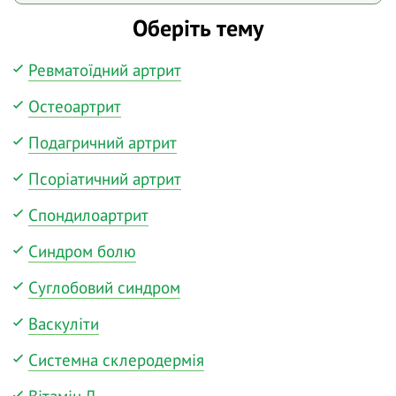
Оберіть тему
Ревматоїдний артрит
Остеоартрит
Подагричний артрит
Псоріатичний артрит
Спондилоартрит
Синдром болю
Суглобовий синдром
Васкуліти
Системна склеродермія
Вітамін Д