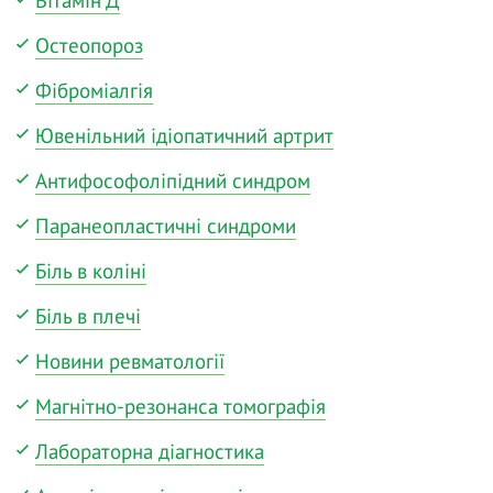
Остеопороз
Фіброміалгія
Ювенільний ідіопатичний артрит
Антифософоліпідний синдром
Паранеопластичні синдроми
Біль в коліні
Біль в плечі
Новини ревматології
Магнітно-резонанса томографія
Лабораторна діагностика