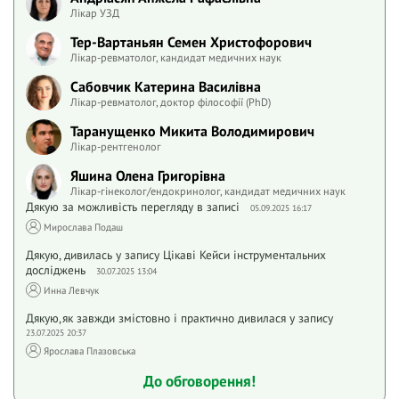
Лікар УЗД
Тер-Вартаньян Семен Христофорович
Лікар-ревматолог, кандидат медичних наук
Сабовчик Катерина Василівна
Лікар-ревматолог, доктор філософії (PhD)
Таранущенко Микита Володимирович
Лікар-рентгенолог
Яшина Олена Григорівна
Лікар-гінеколог/ендокринолог, кандидат медичних наук
Дякую за можливість перегляду в записі
05.09.2025 16:17
Мирослава Подаш
Дякую, дивилась у запису Цiкавi Кейси iнструментальних
дослiджень
30.07.2025 13:04
Инна Левчук
Дякую,як завжди змістовно і практично дивилася у запису
23.07.2025 20:37
Ярослава Плазовська
До обговорення!