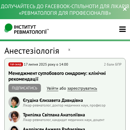
ДОЛУЧАЙТЕСЬ ДО FACEBOOK-СПІЛЬНОТИ ДЛЯ ЛІКАРІВ
«РЕВМАТОЛОГІЯ ДЛЯ ПРОФЕСІОНАЛІВ»
Анестезіологія
x
17 липня 2025 року o 14:00
2 бали БПР
ТОП-ЗАХІД
Менеджмент суглобового синдрому: клінічні
рекомендації
ПІДПИСАТИСЬ
Увійти
або
зареєструватись
Єгудіна Єлизавета Давидівна
Лікар-ревматолог, доктор медичних наук, професор
Трипілка Світлана Анатоліївна
Лікар-ревматолог, кандидат медичних наук, доцент
Андріасян Анжела Рафаєлівна