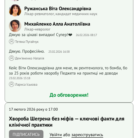
Ружанська Віта Олександрівна
Лікар-ревматолог, кандидат медичних наук
Михайленко Алла Анатоліївна
Лікар-невролог
Дякую за цікаві випадки! Супер!❤️
26.02.2026 08:17
Тетяна Пугайчук
Дякую. Професійно.
23.02.2026 16:58
Дем'яненко Наталія
Кейс Віти Олександрівна для мене, як рентгенолога, то бомба, бо
за 25 років роботи хворобу Педжета на практиці не доводи
23.02.2026 15:18
Лариса Іськова
До обговорення!
17 лютого 2026 року o 17:00
Хвороба Шегрена без міфів — ключові факти для
клінічної практики
ПІДПИСАТИСЬ
Увійти
або
зареєструватись