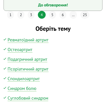
До обговорення!
1
2
3
4
5
6
...
25
Оберіть тему
Ревматоїдний артрит
Остеоартрит
Подагричний артрит
Псоріатичний артрит
Спондилоартрит
Синдром болю
Суглобовий синдром