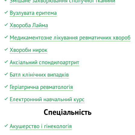
Змішане захворювання сполучної тканини
Вузлувата еритема
Хвороба Лайма
Медикаментозне лікування ревматичних хвороб
Хвороби нирок
Аксіальний спондилоартрит
Батл клінічних випадків
Геріатрична ревматологія
Електронний навчальний курс
Спеціальність
Акушерство і гінекологія