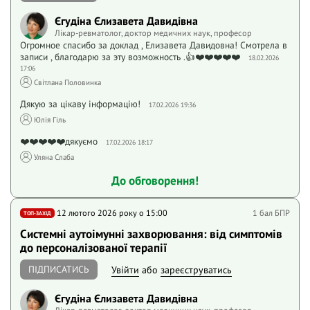
Єгудіна Єлизавета Давидівна
Лікар-ревматолог, доктор медичних наук, професор
Огромное спасибо за доклад , Елизавета Давидовна! Смотрела в
записи , благодарю за эту возможность .👍❤️❤️❤️❤️❤️
18.02.2026
17:06
Світлана Половинка
Дякую за цікаву інформацію!
17.02.2026 19:36
Юлія Гіль
❤️❤️❤️❤️❤️дякуємо
17.02.2026 18:17
Уляна Слаба
До обговорення!
12 лютого 2026 року o 15:00
1 бал БПР
ТОП-ЗАХІД
Системні аутоімунні захворювання: від симптомів
до персоналізованої терапії
ПІДПИСАТИСЬ
Увійти
або
зареєструватись
Єгудіна Єлизавета Давидівна
Лікар-ревматолог, доктор медичних наук, професор