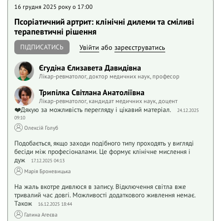
16 грудня 2025 року o 17:00
Псоріатичний артрит: клінічні дилеми та сміливі
терапевтичні рішення
ПІДПИСАТИСЬ
Увійти
або
зареєструватись
Єгудіна Єлизавета Давидівна
Лікар-ревматолог, доктор медичних наук, професор
Трипілка Світлана Анатоліївна
Лікар-ревматолог, кандидат медичних наук, доцент
❤️Дякую за можливість перегляду і цікавий матеріал.
24.12.2025
09:10
Олексій Голуб
Подобається, якщо заходи подібного типу проходять у вигляді
бесіди між професіоналами. Це формує клінічне мислення і
дуж
17.12.2025 04:13
Марія Броневицька
На жаль вкотре дивлюся в запису. Відключення світла вже
тривалий час довгі. Можливості додаткового живлення немає.
Також
16.12.2025 18:44
Галина Агеєва