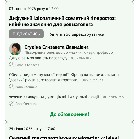
03 лютого 2026 року o 17:00
Дифузний ідіопатичний скелетний гіперостоз:
клінічне значення для ревматолога
ПІДПИСАТИСЬ
Увійти
або
зареєструватись
Єгудіна Єлизавета Давидівна
Лікар-ревматолог, доктор медичних наук, професор
Дякую за можливість перегляду
05.05.2026 18:57
Наталія Беляєва
Обидва види мануальної терапії. Хіропрактика використання
"довгих" ричагів, остеопатія коротких.
08.02.2026 10:13
Роман Копійко
❤️❤️щиро дякую за дуже цікаві і актуальні лекції
04.02.2026 09:22
Леся Степанюк
До обговорення!
29 січня 2026 року o 17:00
Сучасний спектр аутоімунних міозитів: клінічні