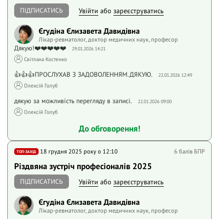
ПІДПИСАТИСЬ
Увійти
або
зареєструватись
Єгудіна Єлизавета Давидівна
Лікар-ревматолог, доктор медичних наук, професор
Дякую!❤️❤️❤️❤️❤️
29.01.2026 14:21
Світлана Костенко
👍👍👍ПРОСЛУХАВ З ЗАДОВОЛЕННЯМ.ДЯКУЮ.
22.01.2026 12:49
Олексій Голуб
дякую за можливість перегляду в записі.
22.01.2026 09:00
Олексій Голуб
До обговорення!
18 грудня 2025 року o 12:10
6 балів БПР
ТОП-ЗАХІД
Різдвяна зустріч професіоналів 2025
ПІДПИСАТИСЬ
Увійти
або
зареєструватись
Єгудіна Єлизавета Давидівна
Лікар-ревматолог, доктор медичних наук, професор