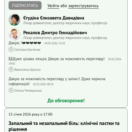
ПІДПИСАТИСЬ
Увійти
або
зареєструватись
Єгудіна Єлизавета Давидівна
Лікар-ревматолог, доктор медичних наук, професор
Рекалов Дмитро Геннадійович
Лікар-ревматолог, доктор медичних наук, професор
Дякую !❤️❤️❤️❤️❤️
04.02.2026 13:18
Світлана Костенко
🙌Дуже цікава лекція. Дякую за можливість перегляду!
02.02.2026
19:02
Валентина Шульга
Дякую за можливість перегляду у записі! Дуже корисна
інформація!
02.02.2026 08:10
Олена Чемериська
До обговорення!
15 січня 2026 року o 17:00
Запальний та незапальний біль: клінічні пастки та
рішення