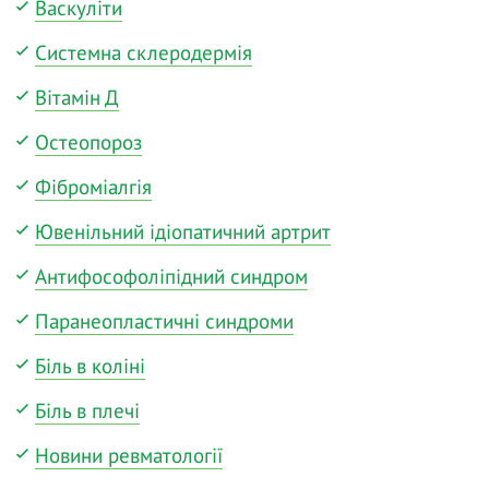
Васкуліти
Системна склеродермія
Вітамін Д
Остеопороз
Фіброміалгія
Ювенільний ідіопатичний артрит
Антифософоліпідний синдром
Паранеопластичні синдроми
Біль в коліні
Біль в плечі
Новини ревматології