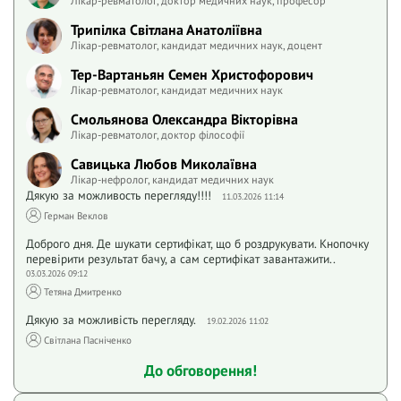
Трипілка Світлана Анатоліївна
Лікар-ревматолог, кандидат медичних наук, доцент
Тер-Вартаньян Семен Христофорович
Лікар-ревматолог, кандидат медичних наук
Смольянова Олександра Вікторівна
Лікар-ревматолог, доктор філософії
Савицька Любов Миколаївна
Лікар-нефролог, кандидат медичних наук
Дякую за можливость перегляду!!!!
11.03.2026 11:14
Герман Веклов
Доброго дня. Де шукати сертифікат, що б роздрукувати. Кнопочку
перевірити результат бачу, а сам сертифікат завантажити..
03.03.2026 09:12
Тетяна Дмитренко
Дякую за можливість перегляду.
19.02.2026 11:02
Світлана Пасніченко
До обговорення!