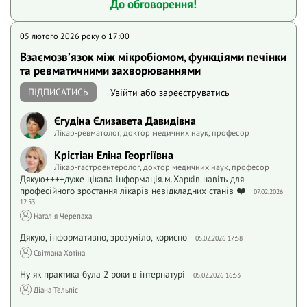
До обговорення!
05 лютого 2026 року o 17:00
Взаємозвʼязок між мікробіомом, функціями печінки
та ревматичними захворюваннями
ПІДПИСАТИСЬ
Увійти
або
зареєструватись
Єгудіна Єлизавета Давидівна
Лікар-ревматолог, доктор медичних наук, професор
Крістіан Еліна Георгіївна
Лікар-гастроентеролог, доктор медичних наук, професор
Дякую++++дуже цікава інформація.м.Харків.навіть для
професійного зростання лікарів невідкладних станів ❤️
07.02.2026
12:53
Наталія Черепаха
Дякую, інформативно, зрозуміло, корисно
05.02.2026 17:58
Світлана Хотіна
Ну як практика була 2 роки в інтернатурі
05.02.2026 16:53
Діана Тельпіс