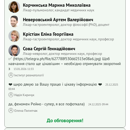
Корчинська Марина Миколаївна
Лікар-пульмонолог, кандидат медичних наук
Неверовський Артем Валерійович
Лікар-гастроентеролог, доктор філософії (PhD), доцент
Крістіан Еліна Георгіївна
Лікар-гастроентеролог, доктор медичних наук, професор
Сова Сергій Геннадійович
Лікар-невролог, доктор медичних наук, професор
✅ (https://telegra.ph/file/627788f530dd2515e08a6.jpg) Щоб
навчання стало ще цікавішим – необхідно отримувати зворотний
з
13.01.2026 11:53
Інститут ревматології
❤️ щиро дякую за Вашу працю і цікаву інформацію ❤️
25.12.2025
00:44
Надія Киричук
да, феномен Рейно - супер, я все пофоткала)
24.12.2025 09:44
Олена Пилипчак
До обговорення!