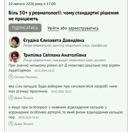
10 лютого 2026 року o 17:00
Біль 50+ у ревматології: чому стандартні рішення
не працюють
ПІДПИСАТИСЬ
Увійти
або
зареєструватись
Єгудіна Єлизавета Давидівна
Лікар-ревматолог, доктор медичних наук, професор
Трипілка Світлана Анатоліївна
Лікар-ревматолог, кандидат медичних наук, доцент
При значно низькому рівені віт Д можливо доцільно пер віряти
паратгормон
10.02.2026 18:22
Оксана Лисенко
яка сіль кальцію буде вибором при сечокам'яній хворобі чине
має різниці практично
10.02.2026 18:22
Діана Тельпіс
а якщо при остеопрозі з наявним відкладення кальцію у
коронарних особливо артерій, то який ризик відкладання кальцію
пер
10.02.2026 18:14
Діана Тельпіс