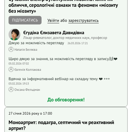
обличчя, серологічні ознаки та феномен «міозиту
без міозиту»
ПІДПИСАТИСЬ
Увійти
або
зареєструватись
Єгудіна Єлизавета Давидівна
Лікар-ревматолог, доктор медичних наук, професор
Дякую за можливість перегляду
26.03.2026 17:21
Наталія Беляєва
Щиро дякую за знання, за можливість перегляду в запису.🙌❤️
05.02.2026 07:02
Євгенія Колпакова
Вдячна за інформативний вебінар на складну тему ❤️ +++
03.02.2026 19:13
Оксана Фельдман
До обговорення!
27 січня 2026 року o 17:00
Моноартрит: подагра, септичний чи реактивний
артрит?