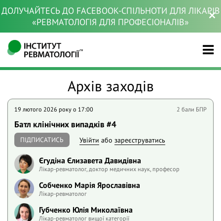
ДОЛУЧАЙТЕСЬ ДО FACEBOOK-СПІЛЬНОТИ ДЛЯ ЛІКАРІВ
«РЕВМАТОЛОГІЯ ДЛЯ ПРОФЕСІОНАЛІВ»
Архів заходів
19 лютого 2026 року o 17:00
2 бали БПР
Батл клінічних випадків #4
ПІДПИСАТИСЬ
Увійти
або
зареєструватись
Єгудіна Єлизавета Давидівна
Лікар-ревматолог, доктор медичних наук, професор
Собченко Марія Ярославівна
Лікар-ревматолог
Губченко Юлія Миколаївна
Лікар-ревматолог вищої категорії