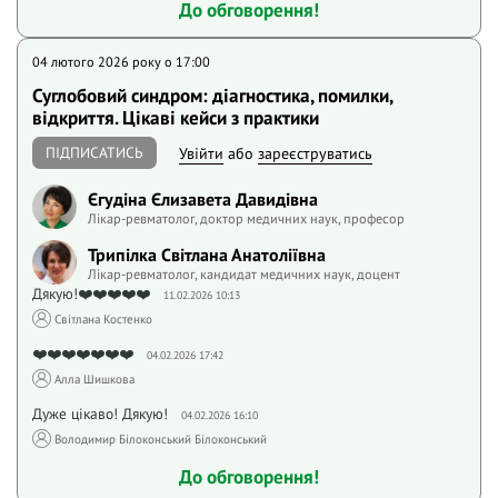
До обговорення!
04 лютого 2026 року o 17:00
Суглобовий синдром: діагностика, помилки,
відкриття. Цікаві кейси з практики
ПІДПИСАТИСЬ
Увійти
або
зареєструватись
Єгудіна Єлизавета Давидівна
Лікар-ревматолог, доктор медичних наук, професор
Трипілка Світлана Анатоліївна
Лікар-ревматолог, кандидат медичних наук, доцент
Дякую!❤️❤️❤️❤️❤️
11.02.2026 10:13
Світлана Костенко
❤️❤️❤️❤️❤️❤️❤️
04.02.2026 17:42
Алла Шишкова
Дуже цікаво! Дякую!
04.02.2026 16:10
Володимир Білоконський Білоконський
До обговорення!