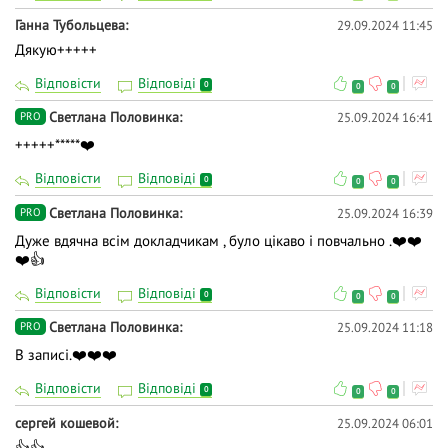
🟢 гематологія;
Ганна Тубольцева
29.09.2024 11:45
Дякую+++++
🟢 лабораторні дослідження фізичних факторів
навколишнього середовища;
Відповісти
Відповіді
0
0
0
Светлана Половинка
25.09.2024 16:41
PRO
🟢 УЗД діагностика;
+++++*****❤️
🟢 онкохірургія;
Відповісти
Відповіді
0
0
0
🟢 ортопедія-травматологія;
Светлана Половинка
25.09.2024 16:39
PRO
🟢 дерматологія;
Дуже вдячна всім докладчикам , було цікаво і повчально .❤️❤️
❤️👍
🟢 хірургія.
Відповісти
Відповіді
0
0
0
⚡️ Участь у майстер-класі підтверджується
Светлана Половинка
25.09.2024 11:18
PRO
електронним сертифікатом у 10 балів БПР для
В записі.❤️❤️❤️
користувачів із PRO-доступом.
Відповісти
Відповіді
0
👉 Інститут ревматології — офіційний провайдер
0
0
БПР №2391. Майстер-клас зареєстровано в
сергей кошевой
25.09.2024 06:01
офіційному переліку заходів БПР під номером
👍👍