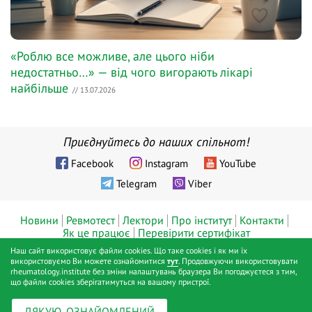
«Роблю все можливе, але цього ніби
недостатньо…» — від чого вигорають лікарі
найбільше
// 13.07.2026
Приєднуйтесь до наших спільнот!
Facebook
Instagram
YouTube
Telegram
Viber
Новини
Ревмотест
Лектори
Про інститут
Контакти
Як це працює
Перевірити сертифікат
Наш сайт використовує файли cookies. Що таке cookies і як ми їх
© ТОВ «Діджитал хелс», Інститут ревматології™, Київ, 2019 - 2026
використовуємо Ви можете ознайомитися
тут
. Продовжуючи використовувати
rheumatology.institute без зміни налаштувань браузера Ви погоджуєтеся з тим,
pp.
що файли cookies зберігатимуться на вашому пристрої.
Публічна оферта
Політика конфіденційності
Positive SSL
|
|
ДЯКУЮ, ОЗНАЙОМЛЕНИЙ