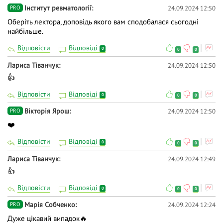
Інститут ревматології
24.09.2024 12:50
PRO
Оберіть лектора, доповідь якого вам сподобалася сьогодні
найбільше.
Відповісти
Відповіді
0
0
0
Лариса Тіванчук
24.09.2024 12:50
👍
Відповісти
Відповіді
0
0
0
Вікторія Ярош
24.09.2024 12:50
PRO
❤️
Відповісти
Відповіді
0
0
0
Лариса Тіванчук
24.09.2024 12:49
👍
Відповісти
Відповіді
0
0
0
Марія Собченко
24.09.2024 12:24
PRO
Дуже цікавий випадок🔥