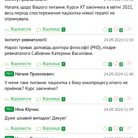
Наталя, щодо Вашого питання. Курси ХТ закінчила в квітні 2021,
весь період спостереження пацієнтка ніякої терапії не
отримувала.
Відповісти
Відповіді
0
0
0
Інститут ревматології
24.09.2024 11:50
Наразі триває доповідь доктора філософії (PhD), лікаря-
ревматолога Сабовчик Катерини Василівни.
Відповісти
Відповіді
0
0
0
Наталя Прокопович
24.09.2024 11:40
PRO
У мене таке питання: пацієнтка з боку онкопроцесу нічого не
приймає? Курс закінчено?
Відповісти
Відповіді
0
0
0
Ніна Юрчик
24.09.2024 11:39
PRO
Дуже цікавий випадок! Дякую!
Відповісти
Відповіді
0
0
0