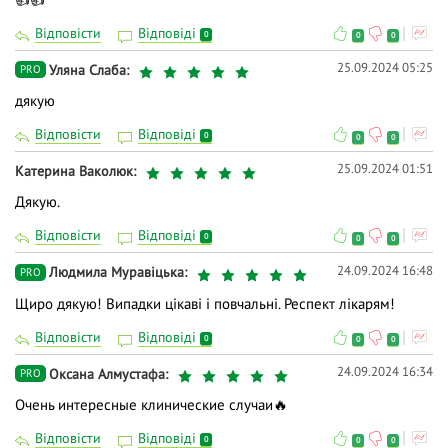
1001065.
Відповісти
Відповіді
0
0
0
❓ Поставте питання на тему вебінару лекторам у
25.09.2024 05:25
Уляна Слаба
PRO
коментарях і ми відповімо на них у ході трансляції.
дякую
👍 Долучайтеся до діалогу, задавайте питання та
Відповісти
Відповіді
висловлюйте власну думку - зробіть навчання
0
0
0
дієвішим. Ми намагаємось відповідати і після
25.09.2024 01:51
Катерина Ваколюк
вебінарів.
Дякую.
Відповісти
Відповіді
0
0
0
24.09.2024 16:48
Людмила Муравіцька
PRO
Щиро дякую! Випадки цікаві і повчальні. Респект лікарям!
Відповісти
Відповіді
0
0
0
24.09.2024 16:34
Оксана Алмустафа
PRO
Очень интересные клинические случаи🔥
Відповісти
Відповіді
0
0
0