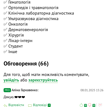
✅ Гематологія
доктору філософії Сабовчик Катерині. У ході
✅ Ортопедія і травматологія
доповіді ми будемо обговорювати тривалий шлях
✅ Клінічна лабораторна діагностика
до правильного діагнозу пацієнта середнього віку з
✅ Ультразвукова діагностика
різноманітною симптоматикою, типами болю та
✅ Онкологія
локалізаціями, змінами в лабораторних тестах.
✅ Дерматовенерологія
✅ Хірургія
Також, ми згадаємо проведення диференційного
✅ Лікар-інтерн
діагнозу між ревматологічною патологією,
✅ Студент
демієлінізувальною полінейропатією, хворобою
✅ Інше
Фабрі та стероїдною міопатією.
Захід буде особливо корисним для лікарів
Обговорення (66)
спеціальностей:
Для того, щоб мати можливість коментувати,
🟢 ревматологія;
увійдіть
або
зареєструйтесь
🟢 загальна практика - сімейна медицина;
Аліна Гаркавенко
08.01.2025 15:26
PRO
🟢 терапія;
Дякую.❤️❤️❤️
🟢 неврологія;
Відповісти
Відповіді
0
0
0