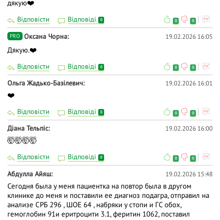
дякую❤️
Відповісти
Відповіді
0
0
0
Оксана Чорна
19.02.2026 16:05
PRO
Дякую.❤️
Відповісти
Відповіді
0
0
0
Ольга Жадько-Базілевич
19.02.2026 16:01
❤️
Відповісти
Відповіді
0
0
0
Діана Тельпіс
19.02.2026 16:00
🤯🤯🤯🤯
Відповісти
Відповіді
0
0
0
Абдулла Айяш
19.02.2026 15:48
Сегодня была у меня пациентка на повтор была в другом
клинике до меня и поставили ее диагноз подагра, отправил на
анализе СРБ 296 , ШОЕ 64 , набряки у стопи и ГС обох,
гемоглобин 91и еритроцити 3.1, феритин 1062, поставил