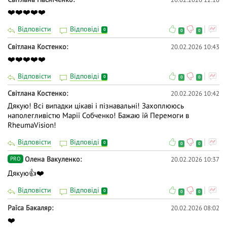
загальна практика сімейна медицина
❤️❤️❤️❤️❤️
рентгенологія
Відповісти
Відповіді
0
0
0
фтизіатрія
Світлана Костенко
20.02.2026 10:43
❤️❤️❤️❤️❤️
інфекційні хвороби
Відповісти
Відповіді
0
0
0
гастроентерологія
Світлана Костенко
20.02.2026 10:42
гематологія
Дякую! Всі випадки цікаві і пізнавальні! Захоплююсь
наполегливістю Марії Собченко! Бажаю їй Перемоги в
ортопедія і травматологія
RheumaVision!
імунологія
Відповісти
Відповіді
0
0
0
дерматовенерологія
Олена Вакуленко
20.02.2026 10:37
PRO
Дякую👍❤️
гематологія
Відповісти
Відповіді
0
0
0
геріатрія
Раїса Бакаляр
20.02.2026 08:02
ендокринологія
❤️