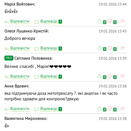
Марія Войтович
19.02.2026 15:44
👍👍👍
Відповісти
Відповіді
0
0
0
Олеся Луценко-Христій
19.02.2026 15:43
Доброго вечора
Відповісти
Відповіді
0
0
0
Світлана Половинка
19.02.2026 15:39
PRO
Велике спасибі , Марія!❤️❤️❤️❤️❤️
Відповісти
Відповіді
0
0
0
Анна Вдович
19.02.2026 15:38
яка підтримуюча доза метотрексату ?. які аналізи і як часто
потрібно здовати для контролю?дякую
Відповісти
Відповіді
0
0
0
Валентина Мироненко
19.02.2026 15:38
👍