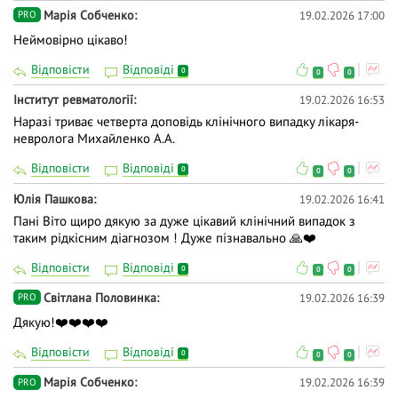
Марія Собченко
19.02.2026 17:00
PRO
Неймовірно цікаво!
Відповісти
Відповіді
0
0
0
Інститут ревматології
19.02.2026 16:53
Наразі триває четверта доповідь клінічного випадку лікаря-
невролога Михайленко А.А.
Відповісти
Відповіді
0
0
0
Юлія Пашкова
19.02.2026 16:41
Пані Віто щиро дякую за дуже цікавий клінічний випадок з
таким рідкісним діагнозом ! Дуже пізнавально 🙏❤️
Відповісти
Відповіді
0
0
0
Світлана Половинка
19.02.2026 16:39
PRO
Дякую!❤️❤️❤️❤️
Відповісти
Відповіді
0
0
0
Марія Собченко
19.02.2026 16:39
PRO