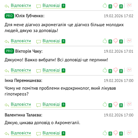
Відповісти
Відповіді
0
0
0
Юлія Губченко
19.02.2026 17:02
PRO
Для мене діагноз акромегалія -це діагноз більше молодих
людей, дякую за доповідь!
Відповісти
Відповіді
0
0
0
Вiкторiя Чаку
19.02.2026 17:01
PRO
Дякуємо! Важко вибрати! Всі доповіді-це перлини!
Відповісти
Відповіді
0
0
0
Інна Перемишнєва
19.02.2026 17:00
Чому не помітив проблеми ендокринолог, який лікував
гіпотиреоз?
Відповісти
Відповіді
0
0
0
Валентина Талаєва
19.02.2026 17:00
Дякую, цикава доповід о Акромегаліі.
Відповісти
Відповіді
0
0
0