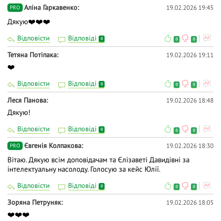
висловлюйте власну думку - зробіть навчання
Аліна Гаркавенко
19.02.2026 19:45
PRO
дієвішим. Ми намагаємось відповідати і після
Дякую❤️❤️❤️
вебінарів.
Відповісти
Відповіді
0
0
0
Тетяна Потіпака
19.02.2026 19:11
❤️
Відповісти
Відповіді
0
0
0
Леся Панова
19.02.2026 18:48
Дякую!
Відповісти
Відповіді
0
0
0
Євгенія Колпакова
19.02.2026 18:30
PRO
Вітаю. Дякую всім доповідачам та Єлізаветі Давидівні за
інтелектуальну насолоду. Голосую за кейс Юлії.
Відповісти
Відповіді
0
0
0
Зоряна Петруняк
19.02.2026 18:05
❤️❤️❤️