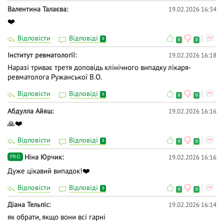
Валентина Талаєва
19.02.2026 16:34
❤️
Відповісти
Відповіді
0
0
0
Інститут ревматології
19.02.2026 16:18
Наразі триває третя доповідь клінічного випадку лікаря-
ревматолога Ружанської В.О.
Відповісти
Відповіді
0
0
0
Абдулла Айяш
19.02.2026 16:16
🙏❤️
Відповісти
Відповіді
0
0
0
Ніна Юрчик
19.02.2026 16:16
PRO
Дуже цікавий випадок!❤️
Відповісти
Відповіді
0
0
0
Діана Тельпіс
19.02.2026 16:14
як обрати, якщо вони всі гарні