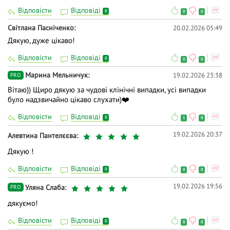
кардіологія
Відповісти
Відповіді
0
0
0
лабораторна імунологія
Світлана Пасніченко
20.02.2026 05:49
Дякую, дуже цікаво!
нефрологія
Відповісти
Відповіді
0
0
0
функціональна діагностика
Марина Мельничук
19.02.2026 23:38
PRO
акушерство/гінекологія
Вітаю)) Щиро дякую за чудові клінічні випадки, усі випадки
було надзвичайно цікаво слухати)❤️
алергологія
Відповісти
Відповіді
0
1
0
неврологія
19.02.2026 20:37
Алевтина Пантелєєва
⚡️ Участь у майстер-класі підтверджується
Дякую !
електронним сертифікатом у 2,5 бали БПР для
Відповісти
Відповіді
користувачів із PRO-доступом.
0
0
0
19.02.2026 19:56
Уляна Слаба
PRO
❓ Поставте питання на тему вебінару лекторам у
коментарях і ми відповімо на них у ході трансляції.
дякуємо!
👍 Долучайтеся до діалогу, задавайте питання та
Відповісти
Відповіді
0
0
0