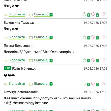
Дякую ❤️
Відповісти
Відповіді
0
0
0
Валентина Талаєва
19.02.2026 17:06
Дякую.❤️
Відповісти
Відповіді
0
0
0
Тетяна Волосович
19.02.2026 17:06
Доповідь 3/ Ружанської Віти Олександрівни
Відповісти
Відповіді
0
0
0
Юлія Губченко
19.02.2026 17:06
PRO
❤️❤️❤️
Відповісти
Відповіді
0
0
0
Інститут ревматології
19.02.2026 17:05
Для підключення PRO-доступу напишіть нам на пошту
ask@rheumatology.institute