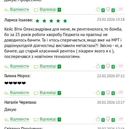
даними обстежень вказала на системний процес,
Відповісти
Відповіді
0
0
0
що виходив за межі однієї спеціальності.
Міждисциплінарний діагностичний пошук привів
23.02.2026 13:18
Лариса Іськова
до встановлення діагнозу акромегалії на тлі
Кейс Віти Олександрівна для мене, як рентгенолога, то бомба,
аденоми гіпофіза — ендокринної патології, яка
бо за 25 років роботи хворобу Педжета на практиці не
часто маскується під ревматологічні та
доводилось бачити. Та і хтось сперечається, якщо вже на МРТ і
радіонуклідній діагностиці виставили метастази?! Звісно - ні, а
неврологічні скарги.
бачите, що старий класичний рентген ( лікарем якого я є ),
посперечався з новітніми технологіями.
👍 Цей випадок підкреслює: своєчасний діагноз
народжується на стику спеціальностей, там, де лікар
Відповісти
Відповіді
0
0
0
бачить більше, ніж рамки власної галузі.
Галина Мороз
22.02.2026 07:12
💚 Захід буде особливо корисним для лікарів
❤️❤️❤️❤️❤️
спеціальностей:
Відповісти
Відповіді
0
0
0
пульмонологія
Наталія Черепаха
20.02.2026 13:17
ревматологія
Дякую
Відповісти
Відповіді
внутрішні хвороби
0
0
0
Світлана Пасніченко
20.02.2026 12:16