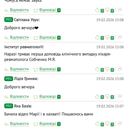
Чомусь немає звука
Відповісти
Відповіді
0
0
0
Світлана Узун
19.02.2026 15:08
PRO
Доброго вечора❤️
Відповісти
Відповіді
0
0
0
Інститут ревматології
19.02.2026 15:08
Наразі триває перша доповідь клінічного випадку лікаря-
ревматолога Собченко М.Я.
Відповісти
Відповіді
0
0
0
Лідія Гринюк
19.02.2026 15:08
PRO
Доброго вечора
Відповісти
Відповіді
0
0
0
Яна Базів
19.02.2026 15:07
PRO
Бачила відео Марії і в захваті! Пишаємось вами
Відповісти
Відповіді
0
0
0