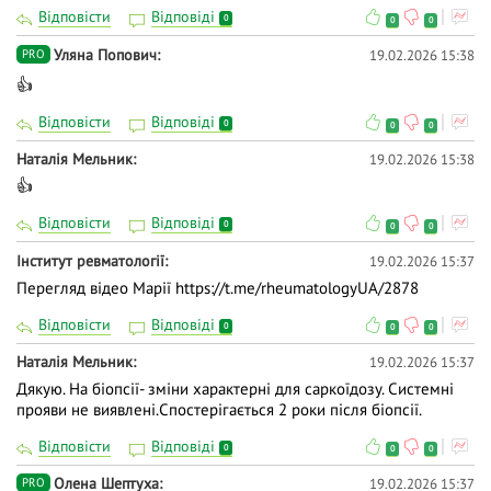
Відповісти
Відповіді
0
0
0
Уляна Попович
19.02.2026 15:38
PRO
👍
Відповісти
Відповіді
0
0
0
Наталія Мельник
19.02.2026 15:38
👍
Відповісти
Відповіді
0
0
0
Інститут ревматології
19.02.2026 15:37
Перегляд відео Марії
https://t.me/rheumatologyUA/2878
Відповісти
Відповіді
0
0
0
Наталія Мельник
19.02.2026 15:37
Дякую. На біопсії- зміни характерні для саркоїдозу. Системні
прояви не виявлені.Спостерігається 2 роки після біопсії.
Відповісти
Відповіді
0
0
0
Олена Шептуха
19.02.2026 15:37
PRO