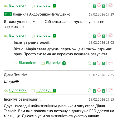
Відповісти
Відповіді
0
0
0
Людмила Андрусенко-Неглущенко
19.02.2026 17:29
PRO
Я голосувала за Марію Собченко, але чомусь результат не
зараховано.
Відповісти
Відповіді
1
0
0
Інститут ревматології
19.02.2026 18:02
Вітаю! Марія стала другим переможцем і також отримає
приз. Просто система не коректно показала результат.
Відповісти
Відповіді
0
0
0
Діана Тельпіс
19.02.2026 17:25
Дякую❤️
Відповісти
Відповіді
0
0
0
Інститут ревматології
19.02.2026 17:15
Друзі, сьогодні найактивнішим учасником чату стала Діана
Тельпіс. Вам вже подовжено поточну підписку на PRO-доступ на
місяць. 🌿 Дякуємо усім за активність та участь у наших