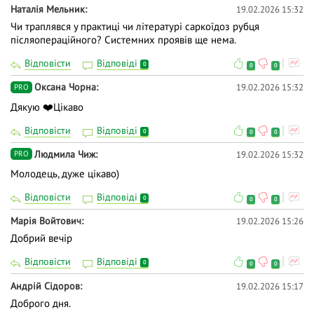
Наталія Мельник
19.02.2026 15:32
Чи траплявся у практиці чи літературі саркоїдоз рубця
післяопераційного? Системних проявів ще нема.
Відповісти
Відповіді
0
0
0
Оксана Чорна
19.02.2026 15:32
PRO
Дякую ❤️Цікаво
Відповісти
Відповіді
0
0
0
Людмила Чиж
19.02.2026 15:32
PRO
Молодець, дуже цікаво)
Відповісти
Відповіді
0
0
0
Марія Войтович
19.02.2026 15:26
Добрий вечір
Відповісти
Відповіді
0
0
0
Андрій Сідоров
19.02.2026 15:17
Доброго дня.