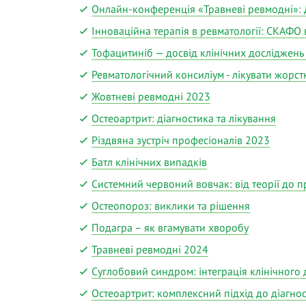
Онлайн-конференція «Травневі ревмодні»: 
Інноваційна терапія в ревматології: СКАФО 
Тофацитиніб — досвід клінічних досліджень 
Ревматологічний консиліум - лікувати жорс
Жовтневі ревмодні 2023
Остеоартрит: діагностика та лікування
Різдвяна зустріч професіоналів 2023
Батл клінічних випадків
Системний червоний вовчак: від теорії до 
Остеопороз: виклики та рішення
Подагра – як вгамувати хворобу
Травневі ревмодні 2024
Суглобовий синдром: інтеграція клінічного 
Остеоартрит: комплексний підхід до діагнос