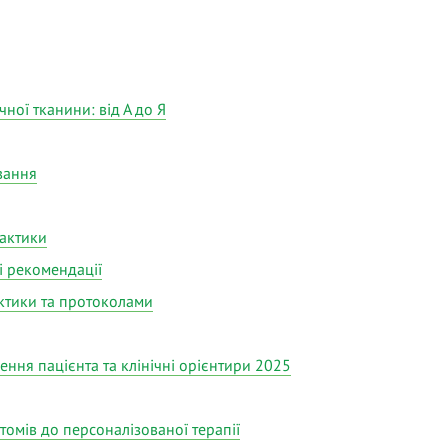
ної тканини: від А до Я
ування
актики
і рекомендації
актики та протоколами
ення пацієнта та клінічні орієнтири 2025
томів до персоналізованої терапії