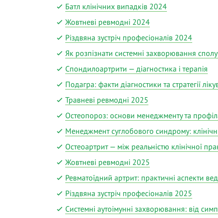
Батл клінічних випадків 2024
Жовтневі ревмодні 2024
Різдвяна зустріч професіоналів 2024
Як розпізнати системні захворювання сполуч
Спондилоартрити — діагностика і терапія
Подагра: факти діагностики та стратегії лік
Травневі ревмодні 2025
Остеопороз: основи менеджменту та профіл
Менеджмент суглобового синдрому: клінічн
Остеоартрит — між реальністю клінічної пр
Жовтневі ревмодні 2025
Ревматоїдний артрит: практичні аспекти вед
Різдвяна зустріч професіоналів 2025
Системні аутоімунні захворювання: від симп