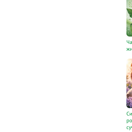
Ча
жи
Си
ро
су