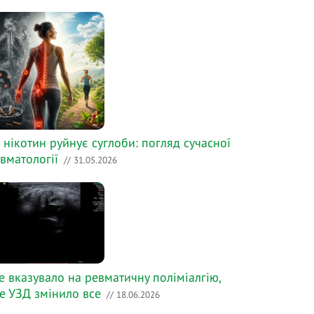
 нікотин руйнує суглоби: погляд сучасної
вматології
// 31.05.2026
е вказувало на ревматичну поліміалгію,
е УЗД змінило все
// 18.06.2026