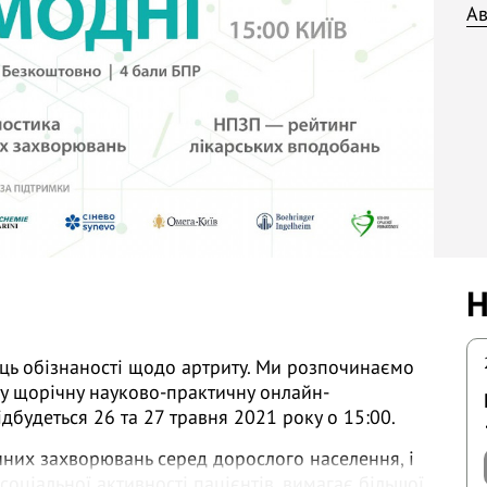
Ав
Н
яць обізнаності щодо артриту. Ми розпочинаємо
у щорічну науково-практичну онлайн-
дбудеться 26 та 27 травня 2021 року о 15:00.
чних захворювань серед дорослого населення, і
соціальної активності пацієнтів, вимагає більшої