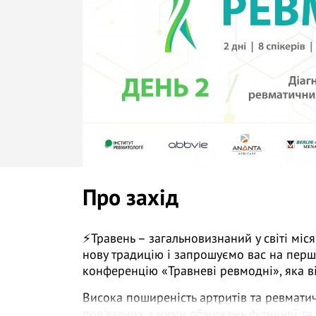
Про захід
⚡Травень – загальновизнаний у світі міс
нову традицію і запрошуємо вас на перш
конференцію «Травневі ревмодні», яка ві
Висока поширеність артритів та ревмати
пов'язаних з ними обмежень фізичної та 