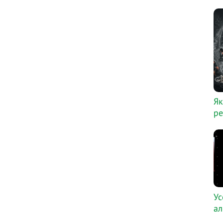
Як
ре
Ус
ал