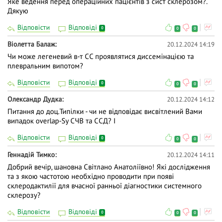
Яке ведення перед операційних пацієнтів з сист склерозом?.
Дякую
Відповісти
Відповіді
0
0
0
Віолетта Балаж
20.12.2024 14:19
Чи може легеневий в-т СС проявлятися диссемінацією та
плевральним випотом?
Відповісти
Відповіді
0
0
0
Олександр Дудка
20.12.2024 14:12
Питання до доц.Типілки - чи не відповідає висвітлений Вами
випадок overlap-Sy СЧВ та ССД? І
Відповісти
Відповіді
0
0
0
Геннадій Тимко
20.12.2024 14:11
Добрий вечір, шановна Світлано Анатоліївно! Які дослідження
та з якою частотою необхідно проводити при появі
склеродактилії для вчасної ранньої діагностики системного
склерозу?
Відповісти
Відповіді
0
0
0