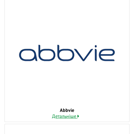
600 грн;
Для лікарів із PRO доступом знижка 50%.
👍 Напишіть нам на пошту
ask@rheumatology.institute
щоб дізнатись про
наявність вільних місць для офлайн-участі, деталі
участі та оплати.
Подаруйте собі Різдвяне свято із незабутнім
досвідом, сповненим нових знань, натхнення та
дружньої підтримки!
❓ Поставте питання на тему вебінару лекторам у
коментарях і ми відповімо на них у ході трансляції.
👍 Долучайтеся до діалогу, задавайте питання та
висловлюйте власну думку - зробіть навчання
Аbbvie
дієвішим. Ми намагаємось відповідати і після
Детальніше
вебінарів.