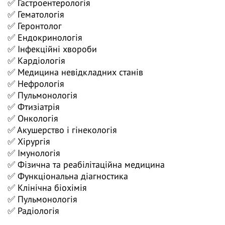
✅ Гастроентерологія
Дерматовенерологія
✅ Гематологія
Ендокринологія
✅ Геронтолог
Загальна практика - сімейна медицина
✅ Ендокринологія
✅ Інфекційні хвороби
Інфекційні хвороби
✅ Кардіологія
Кардіологія
✅ Медицина невідкладних станів
Медицина невідкладних станів
✅ Нефрологія
Неврологія
✅ Пульмонологія
✅ Фтизіатрія
Нефрологія
✅ Онкологія
Пульмонологія
✅ Акушерство і гінекологія
Ревматологія
✅ Хірургія
✅ Імунологія
Терапія
✅ Фізична та реабілітаційна медицина
Токсикологія
✅ Функціональна діагностика
Фтизіатрія
✅ Клінічна біохімія
✅ Пульмонологія
Онкологія
✅ Радіологія
Онкогінекологія