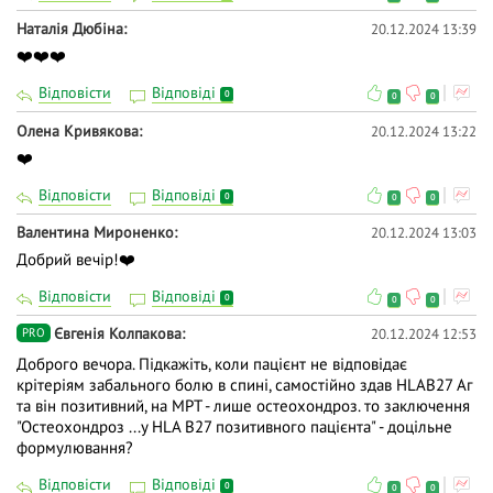
Наталія Дюбіна
20.12.2024 13:39
❤️❤️❤️
Відповісти
Відповіді
0
0
0
Олена Кривякова
20.12.2024 13:22
❤️
Відповісти
Відповіді
0
0
0
Валентина Мироненко
20.12.2024 13:03
Добрий вечір!❤️
Відповісти
Відповіді
0
0
0
Євгенія Колпакова
20.12.2024 12:53
PRO
Доброго вечора. Підкажіть, коли пацієнт не відповідає
крітеріям забального болю в спині, самостійно здав НLАВ27 Аг
та він позитивний, на МРТ - лише остеохондроз. то заключення
"Остеохондроз ...у HLA B27 позитивного пацієнта" - доцільне
формулювання?
Відповісти
Відповіді
0
0
0