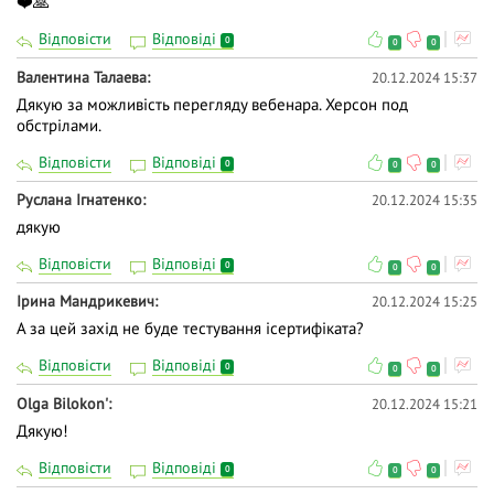
❤️🙏
Відповісти
Відповіді
0
0
0
Валентина Талаева
20.12.2024 15:37
Дякую за можливість перегляду вебенара. Херсон под
обстрілами.
Відповісти
Відповіді
0
0
0
Руслана Ігнатенко
20.12.2024 15:35
дякую
Відповісти
Відповіді
0
0
0
Ірина Мандрикевич
20.12.2024 15:25
А за цей захід не буде тестування ісертифіката?
Відповісти
Відповіді
0
0
0
Olga Bilokon'
20.12.2024 15:21
Дякую!
Відповісти
Відповіді
0
0
0