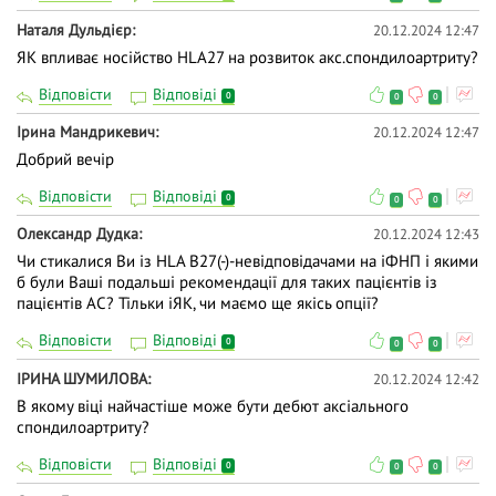
Наталя Дульдієр
20.12.2024 12:47
ЯК впливає носійство HLA27 на розвиток акс.спондилоартриту?
Відповісти
Відповіді
0
0
0
Ірина Мандрикевич
20.12.2024 12:47
Добрий вечір
Відповісти
Відповіді
0
0
0
Олександр Дудка
20.12.2024 12:43
Чи стикалися Ви із НLA B27(-)-невідповідачами на іФНП і якими
б були Ваші подальші рекомендації для таких пацієнтів із
пацієнтів АС? Тільки іЯК, чи маємо ще якісь опції?
Відповісти
Відповіді
0
0
0
ІРИНА ШУМИЛОВА
20.12.2024 12:42
В якому віці найчастіше може бути дебют аксіального
спондилоартриту?
Відповісти
Відповіді
0
0
0