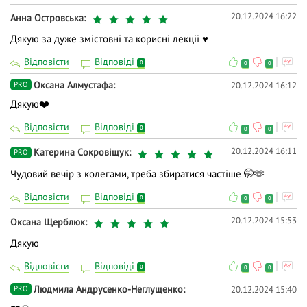
20.12.2024 16:22
Анна Островська
Дякую за дуже змістовні та корисні лекції ♥️
Відповісти
Відповіді
0
0
0
Оксана Алмустафа
20.12.2024 16:12
PRO
Дякую❤️
Відповісти
Відповіді
0
0
0
20.12.2024 16:11
Катерина Сокровіщук
PRO
Чудовий вечір з колегами, треба збиратися частіше 🤭🫶
Відповісти
Відповіді
0
0
0
20.12.2024 15:53
Оксана Щерблюк
Дякую
Відповісти
Відповіді
0
0
0
Людмила Андрусенко-Неглущенко
20.12.2024 15:40
PRO