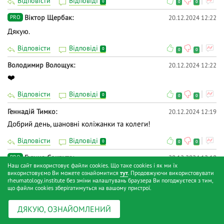
Відповісти
Відповіді
0
0
0
Віктор Щербак
20.12.2024 12:22
PRO
Дякую.
Відповісти
Відповіді
0
0
0
Володимир Волощук
20.12.2024 12:22
❤️
Відповісти
Відповіді
0
0
0
Геннадій Тимко
20.12.2024 12:19
Добрий день, шановні коліжанки та колеги!
Відповісти
Відповіді
0
0
0
Галина Сокрута
20.12.2024 12:18
PRO
Наш сайт використовує файли cookies. Що таке cookies і як ми їх
Доброго дня!
використовуємо Ви можете ознайомитися
тут
. Продовжуючи використовувати
rheumatology.institute без зміни налаштувань браузера Ви погоджуєтеся з тим,
Відповісти
Відповіді
що файли cookies зберігатимуться на вашому пристрої.
0
0
0
Надія Свирид
20.12.2024 12:17
ДЯКУЮ, ОЗНАЙОМЛЕНИЙ
Доброго дня