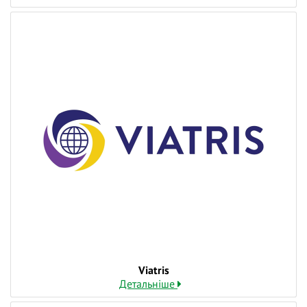
Фізична та реабілітаційна медицина
Функціональна діагностика
Та інших зацікавлених спеціальностей.
Вартість онлайн-участі:
Безкоштовно.
💪 Цьогоріч, вперше за довгий час, конференція
буде проводитись офлайн з розширеною
програмою і наша команда неймовірно рада
можливості зустрітися із кожним із вас наживо,
щоб насолодитися спілкуванням та обміном
досвідом.
Увага!
Кількість гостей, яких ми зможемо прийняти
офлайн обмежена.
Viatris
Вартість офлайн-участі:
Детальніше