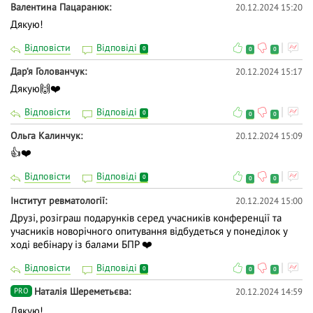
Валентина Пацаранюк
20.12.2024 15:20
Дякую!
Відповісти
Відповіді
0
0
0
Дар‘я Голованчук
20.12.2024 15:17
Дякую🙌❤️
Відповісти
Відповіді
0
0
0
Ольга Калинчук
20.12.2024 15:09
👍❤️
Відповісти
Відповіді
0
0
0
Інститут ревматології
20.12.2024 15:00
Друзі, розіграш подарунків серед учасників конференції та
учасників новорічного опитування відбудеться у понеділок у
ході вебінару із балами БПР ❤️
Відповісти
Відповіді
0
0
0
Наталія Шереметьєва
20.12.2024 14:59
PRO
Дякую!