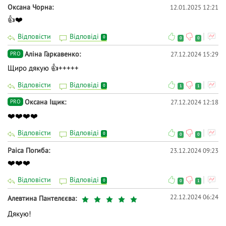
Оксана Чорна
12.01.2025 12:21
👍❤️
Відповісти
Відповіді
0
0
0
Аліна Гаркавенко
27.12.2024 15:29
PRO
Щиро дякую 👍+++++
Відповісти
Відповіді
0
1
1
Оксана Іщик
27.12.2024 12:18
PRO
❤️❤️❤️❤️
Відповісти
Відповіді
0
0
0
Раіса Погиба
23.12.2024 09:23
❤️❤️❤️
Відповісти
Відповіді
0
0
1
22.12.2024 06:24
Алевтина Пантелєєва
Дякую!