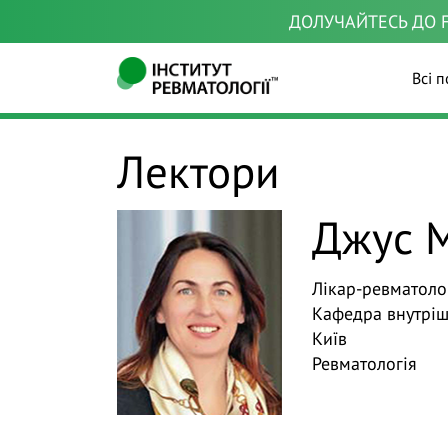
ДОЛУЧАЙТЕСЬ ДО F
Всі п
Лектори
Джус М
Лікар-ревматоло
Кафедра внутрі
Київ
Ревматологія