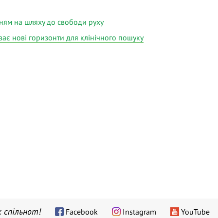
ням на шляху до свободи руху
иває нові горизонти для клінічного пошуку
 спільнот!
Facebook
Instagram
YouTube