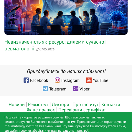
Невизначеність як ресурс: дилеми сучасної
ревматології
// 07.05.2026
Приєднуйтесь до наших спільнот!
Facebook
Instagram
YouTube
Telegram
Viber
Новини
Ревмотест
Лектори
Про інститут
Контакти
Як це працює
Перевірити сертифікат
Наш сайт використовує файли cookies. Що таке cookies і як ми їх
© ТОВ «Діджитал хелс», Інститут ревматології™, Київ, 2019 - 2026
використовуємо Ви можете ознайомитися
тут
. Продовжуючи використовувати
rheumatology.institute без зміни налаштувань браузера Ви погоджуєтеся з тим,
pp.
що файли cookies зберігатимуться на вашому пристрої.