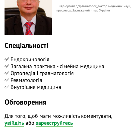
ревматології та ортопедії необхідно контролювати
Лікар-ортопед/травматолог, доктор медичних наук,
рівні вітаміну D, коли препарати вітаміну D є
професор. Заслужений лікар України
важливими.
Спеціальності
✅ Ендокринологія
✅ Загальна практика - сімейна медицина
✅ Ортопедія і травматологія
✅ Ревматологія
✅ Внутрішня медицина
Обговорення
Для того, щоб мати можливість коментувати,
увійдіть
або
зареєструйтесь