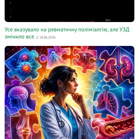
Усе вказувало на ревматичну поліміалгію, але УЗД
змінило все
// 18.06.2026