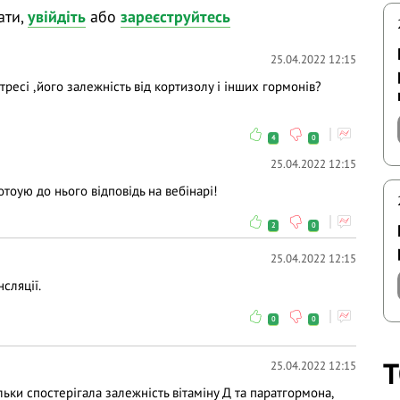
ати,
увійдіть
або
зареєструйтесь
25.04.2022 12:15
тресі ,його залежність від кортизолу і інших гормонів?
4
0
25.04.2022 12:15
отоую до нього відповідь на вебінарі!
2
0
25.04.2022 12:15
сляції.
0
0
Т
25.04.2022 12:15
льки спостерігала залежність вітаміну Д та паратгормона,