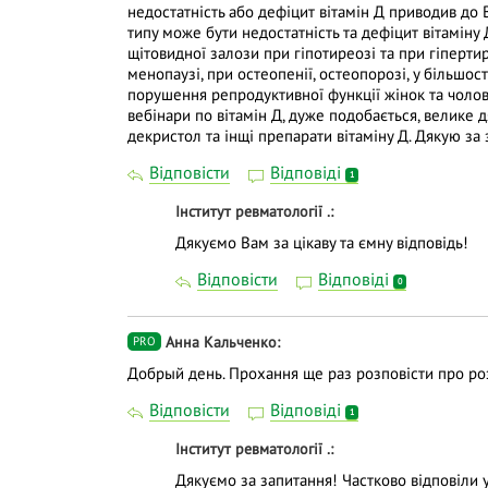
недостатність або дефіцит вітамін Д приводив до 
типу може бути недостатність та дефіцит вітаміну
щітовидної залози при гіпотиреозі та при гіперти
менопаузі, при остеопенії, остеопорозі, у більшост
порушення репродуктивної функції жінок та чолові
вебінари по вітамін Д, дуже подобається, велике 
декристол та інщі препарати вітаміну Д. Дякую за
Відповісти
Відповіді
1
Інститут ревматології .
Дякуємо Вам за цікаву та ємну відповідь!
Відповісти
Відповіді
0
Анна Кальченко
PRO
Добрый день. Прохання ще раз розповісти про р
Відповісти
Відповіді
1
Інститут ревматології .
Дякуємо за запитання! Частково відповіли у