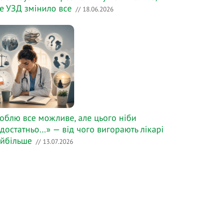
е УЗД змінило все
// 18.06.2026
облю все можливе, але цього ніби
достатньо…» — від чого вигорають лікарі
йбільше
// 13.07.2026