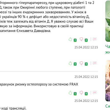
Вторинного гіперпаратиреозу, при цукровому діабеті 1 та 2
 Д, також при Ожиріннї любого ступеню, при патології
реозі та інших ендокринних захворюваннях. У жінок в
і українців 90 % є дефіцит або недостатність вітаміну Д,
ків теж залежать від вітамін Д. Я уважно слухаю всі Ваши
дякую за інформацію. Використовую в своїй практиці
 запитання Єлизавета Давидівна.
3
0
Ча
25.04.2022 12:15
жи
0
0
25.04.2022 12:15
озрахунок ризику остеопорозу за системою FRAX
1
0
25.04.2022 12:15
Си
 ході трансляції.