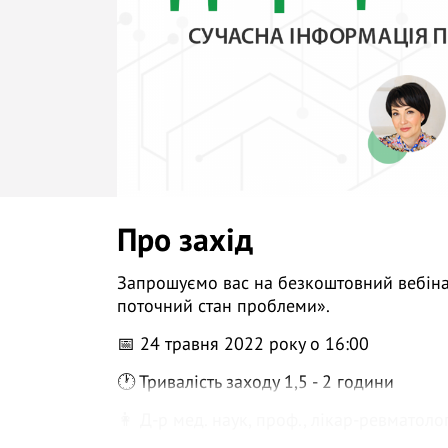
Про захід
Запрошуємо вас на безкоштовний вебінар
поточний стан проблеми».
📅 24 травня 2022 року о 16:00
🕐 Тривалість заходу 1,5 - 2 години
👩 Д-р мед. наук, проф., лікар-ревматолог 