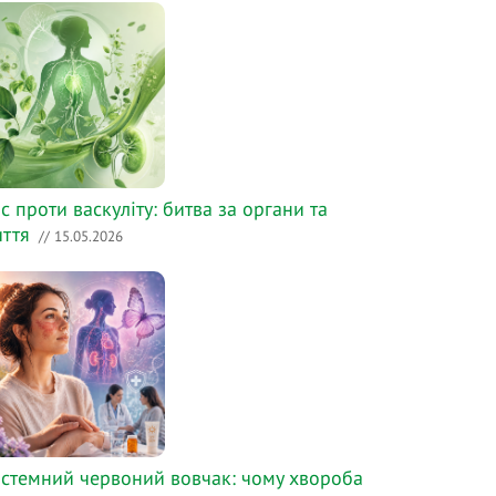
с проти васкуліту: битва за органи та
ття
// 15.05.2026
стемний червоний вовчак: чому хвороба