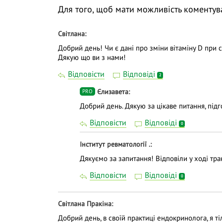
Для того, щоб мати можливість коментув
Світлана
Добрий день! Чи є дані про зміни вітаміну D при с
Дякую що ви з нами!
Відповісти
Відповіді
2
Єлизавета
PRO
Добрий день. Дякую за цікаве питання, підг
Відповісти
Відповіді
0
Інститут ревматології .
Дякуємо за запитання! Відповіли у ході тран
Відповісти
Відповіді
0
Світлана Пракіна
Добрий день, в своїй практиці ендокринолога, я ті