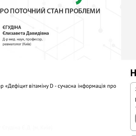
Н
 «Дефіцит вітаміну D - сучасна інформація про
Єгудіна Є.Д. (м. Київ)