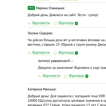
Марина Станицька
PRO
Добрий день. Дивлюся на сайті. Тести - супер!
Відповісти
Відповіді
0
Оксана Сидоряк
Чи дійсно більша доза віт д негативно впливає на 
вагітних, старших 25-30років з групи ризику. Дяку
Відповісти
Відповіді
1
Інститут ревматології .
Дякуємо за запитання! Відповіли у ході тран
Відповісти
Відповіді
0
Катерина Манська
Добрый день! Для пациента с мутацией гена VDR 
10000 ЕД/сутки достигнуты целевые значения в кр
витамина Д3? Сейчас этому пациенту 15 лет. С во