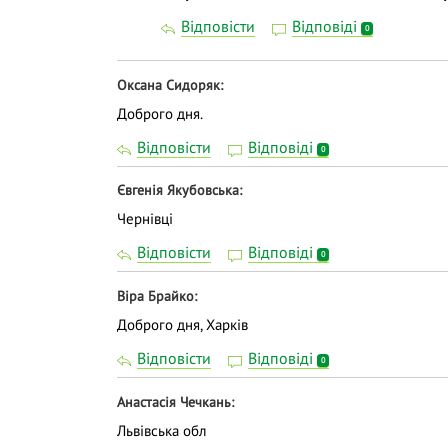
Відповісти
Відповіді
0
Оксана Сидоряк
Доброго дня.
Відповісти
Відповіді
0
Євгенія Якубовська
Чернівці
Відповісти
Відповіді
0
Віра Брайко
Доброго дня, Харків
Відповісти
Відповіді
0
Анастасiя Чечкань
Львiвська обл