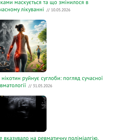
ками маскується та що змінилося в
часному лікуванні
// 10.05.2026
 нікотин руйнує суглоби: погляд сучасної
вматології
// 31.05.2026
е вказувало на ревматичну поліміалгію,