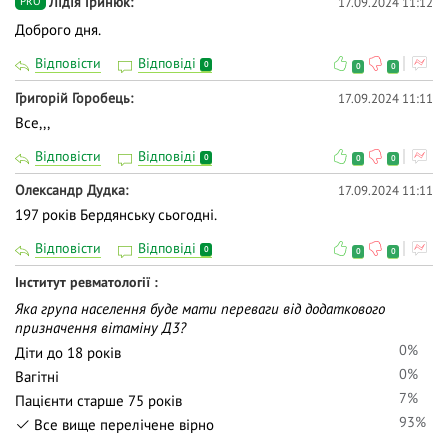
Лідія Гринюк
17.09.2024 11:12
PRO
Доброго дня.
Відповісти
Відповіді
0
0
0
Григорій Горобець
17.09.2024 11:11
Все,,,
Відповісти
Відповіді
0
0
0
Олександр Дудка
17.09.2024 11:11
197 років Бердянську сьогодні.
Відповісти
Відповіді
0
0
0
Інститут ревматології
Яка група населення буде мати переваги від додаткового
призначення вітаміну Д3?
0%
Діти до 18 років
0%
Вагітні
7%
Пацієнти старше 75 років
93%
Все вище перелічене вірно