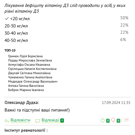
Лікування дефіциту вітаміну Д3 слід проводити у осіб, у яких
рівні вітаміну Д3
50%
<20 нг/мл
22%
20-30 нг/мл
22%
30-40 нг/мл
6%
40-50 нг/мл
ТОП-10
Гринюк Лідія Борисівна
Подаш Мирослава Зеновіївна
Алмустафа Оксана Ивановна
Стрілецька Наталія Костянтинівна
Джулай Світлана Миколаївна
Чумаченко Галина Анатоліївна
Мєдвєдєв Олександр Васильович
Агеєва Галина Василівна
Бобрик Марина Іванівна
Олександр Дудка
17.09.2024 11:35
Важкі та підступні ваші питання!)
Відповісти
Відповіді
0
0
0
Інститут ревматології