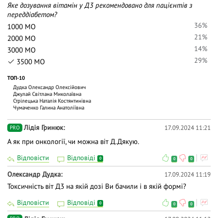
Яке дозування вітамін у Д3 рекомендовано для пацієнтів з
переддіабетом?
36%
1000 МО
21%
2000 МО
14%
3000 МО
29%
3500 МО
ТОП-10
Дудка Олександр Олексійович
Джулай Світлана Миколаївна
Стрілецька Наталія Костянтинівна
Чумаченко Галина Анатоліївна
Лідія Гринюк
17.09.2024 11:21
PRO
А як при онкології, чи можна віт Д.Дякую.
Відповісти
Відповіді
0
0
0
Олександр Дудка
17.09.2024 11:19
Токсичність віт Д3 на якій дозі Ви бачили і в якій формі?
Відповісти
Відповіді
0
0
0