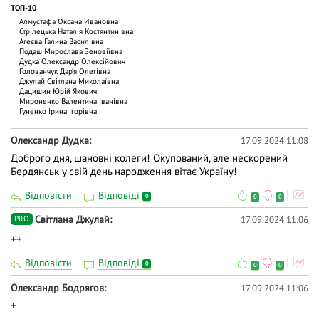
ТОП-10
Алмустафа Оксана Ивановна
Стрілецька Наталія Костянтинівна
Агеєва Галина Василівна
Подаш Мирослава Зеновіївна
Дудка Олександр Олексійович
Голованчук Дар‘я Олегівна
Джулай Світлана Миколаївна
Дацишин Юрій Якович
Мироненко Валентина Іванівна
Гуненко Ірина Ігорівна
Олександр Дудка
17.09.2024 11:08
Доброго дня, шановні колеги! Окупований, але нескорений
Бердянськ у свій день народження вітає Україну!
Відповісти
Відповіді
0
0
0
Світлана Джулай
17.09.2024 11:06
PRO
++
Відповісти
Відповіді
0
0
0
Олександр Бодрягов
17.09.2024 11:06
+