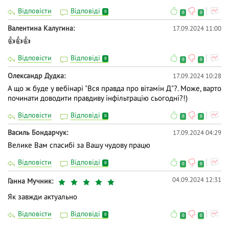
Відповісти
Відповіді
0
0
0
Валентина Калугина
17.09.2024 11:00
👍👍👍
Відповісти
Відповіді
0
0
0
Олександр Дудка
17.09.2024 10:28
А що ж буде у вебінарі "Вся правда про вітамін Д"?. Може, варто
починати доводити правдиву інфільтрацію сьогодні?!)
Відповісти
Відповіді
0
0
0
Василь Бондарчук
17.09.2024 04:29
Велике Вам спасибі за Вашу чудову працю
Відповісти
Відповіді
0
0
0
04.09.2024 12:31
Ганна Мучник
Як завжди актуально
Відповісти
Відповіді
0
0
0