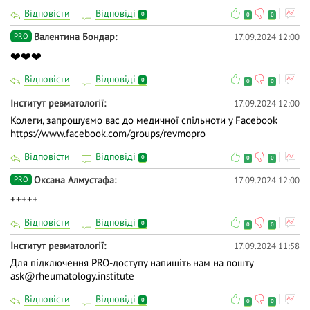
Відповісти
Відповіді
0
0
0
Валентина Бондар
17.09.2024 12:00
PRO
❤️❤️❤️
Відповісти
Відповіді
0
0
0
Інститут ревматології
17.09.2024 12:00
Колеги, запрошуємо вас до медичної спільноти у Facebook
https://www.facebook.com/groups/revmopro
Відповісти
Відповіді
0
0
0
Оксана Алмустафа
17.09.2024 12:00
PRO
+++++
Відповісти
Відповіді
0
0
0
Інститут ревматології
17.09.2024 11:58
Для підключення PRO-доступу напишіть нам на пошту
ask@rheumatology.institute
Відповісти
Відповіді
0
0
0