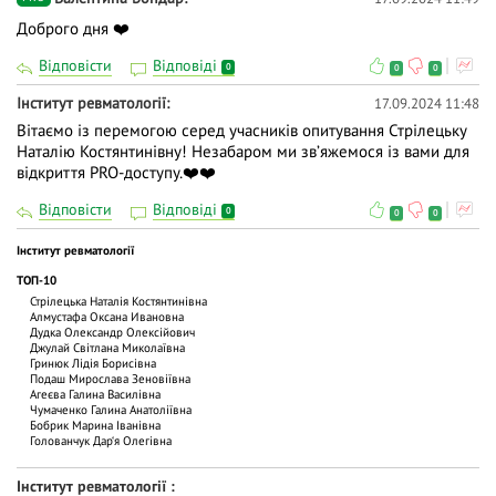
Доброго дня ❤️
Відповісти
Відповіді
0
0
0
Інститут ревматології
17.09.2024 11:48
Вітаємо із перемогою серед учасників опитування Стрілецьку
Наталію Костянтинівну! Незабаром ми звʼяжемося із вами для
відкриття PRO-доступу.❤️❤️
Відповісти
Відповіді
0
0
0
Інститут ревматології
ТОП-10
Стрілецька Наталія Костянтинівна
Алмустафа Оксана Ивановна
Дудка Олександр Олексійович
Джулай Світлана Миколаївна
Гринюк Лідія Борисівна
Подаш Мирослава Зеновіївна
Агеєва Галина Василівна
Чумаченко Галина Анатоліївна
Бобрик Марина Іванівна
Голованчук Дар‘я Олегівна
Інститут ревматології