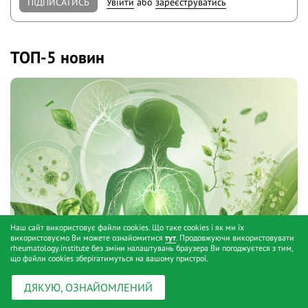
ПІДПИСАТИСЬ
Увійти
або
зареєструватись
ТОП-5 новин
Наш сайт використовує файли cookies. Що таке cookies і як ми їх
використовуємо Ви можете ознайомитися
тут
. Продовжуючи використовувати
rheumatology.institute без зміни налаштувань браузера Ви погоджуєтеся з тим,
що файли cookies зберігатимуться на вашому пристрої.
ДЯКУЮ, ОЗНАЙОМЛЕНИЙ