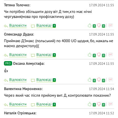
Тетяна Толочко
17.09.2024 11:55
Чи потрібно збільшити дозу віт Д тим,хто має нічні
чергуваня(мова про профілактичну дозу)
Відповісти
Відповіді
0
0
0
Олександр Дудка
17.09.2024 11:55
Приймаю Д3макс (польський) по 4000 UO щодня, бо, нажаль не
маємо декристолу(((
Відповісти
Відповіді
0
0
0
Оксана Алмустафа
17.09.2024 11:55
PRO
👍
Відповісти
Відповіді
0
0
0
Валентина Мироненко
17.09.2024 11:54
Через який час після прийому вит. Д, контролювати показник?
Відповісти
Відповіді
0
0
0
Наталія Стрілецька
17.09.2024 11:52