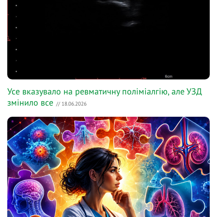
Усе вказувало на ревматичну поліміалгію, але УЗД
змінило все
// 18.06.2026