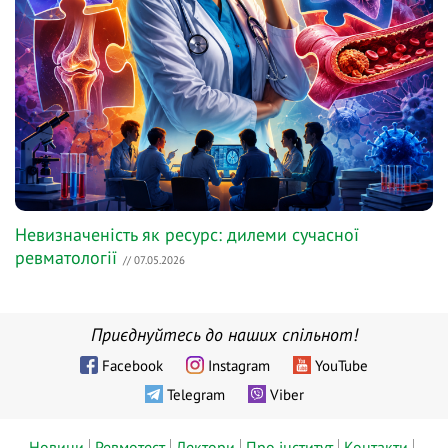
Невизначеність як ресурс: дилеми сучасної
ревматології
// 07.05.2026
Приєднуйтесь до наших спільнот!
Facebook
Instagram
YouTube
Telegram
Viber
Новини
Ревмотест
Лектори
Про інститут
Контакти