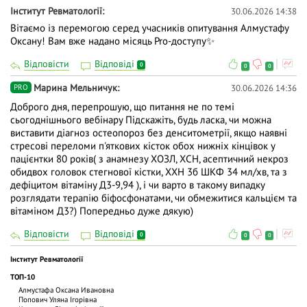
Iнститут Ревматології
30.06.2026 14:38
Вітаємо із перемогою серед учасників опитування Алмустафу
Оксану! Вам вже надано місяць Pro-доступу✨
Відповісти
Відповіді
0
0
0
Марина Мельничук
30.06.2026 14:36
PRO
Доброго дня, перепрошую, що питання не по темі
сьогоднішнього вебінару Підскажіть, будь ласка, чи можна
виставити діагноз остеопороз без денситометрії, якщо наявні
стресові переломи п'яткових кісток обох нижніх кінцівок у
пацієнтки 80 років( з анамнезу ХОЗЛ, ХСН, асептичний некроз
обидвох головок стегнової кістки, ХХН 3б ШКФ 34 мл/хв, та з
дефіцитом вітаміну Д3-9,94 ), і чи варто в такому випадку
розглядати терапію біфосфонатами, чи обмежитися кальцієм та
вітаміном Д3?) Попередньо дуже дякую)
Відповісти
Відповіді
0
0
0
Iнститут Ревматології
ТОП-10
Алмустафа Оксана Ивановна
Попович Уляна Ігорівна