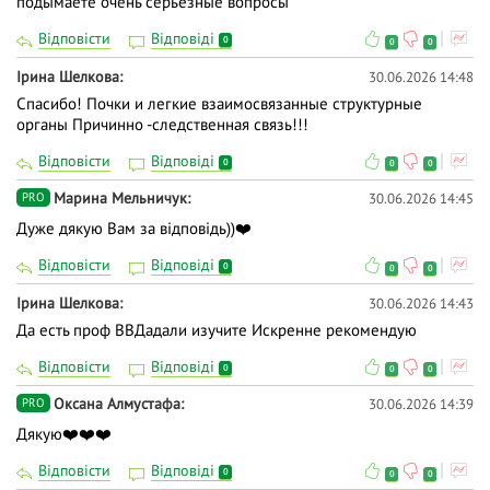
подымаете очень серьезные вопросы
Відповісти
Відповіді
0
0
0
Ірина Шелкова
30.06.2026 14:48
Спасибо! Почки и легкие взаимосвязанные структурные
органы Причинно -следственная связь!!!
Відповісти
Відповіді
0
0
0
Марина Мельничук
30.06.2026 14:45
PRO
Дуже дякую Вам за відповідь))❤️
Відповісти
Відповіді
0
0
0
Ірина Шелкова
30.06.2026 14:43
Да есть проф ВВДадали изучите Искренне рекомендую
Відповісти
Відповіді
0
0
0
Оксана Алмустафа
30.06.2026 14:39
PRO
Дякую❤️❤️❤️
Відповісти
Відповіді
0
0
0