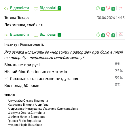
Відповісти
Відповіді
0
0
0
Тетяна Токар
30.06.2026 14:13
Лихоманка, слабкість
Відповісти
Відповіді
0
0
0
Iнститут Ревматології
Яка ознака належить до «червоних прапорців» при болю в плечі
та потребує термінового менеджементу?
8%
Біль лише при русі
25%
Нічний біль без інших симптомів
59%
Лихоманка та системне нездужання
8%
Вік понад 60 років
ТОП-10
Алмустафа Оксана Ивановна
Козаченко Вікторія Андріївна
Андрусенко-Неглущенко Людмила Олександрівна
Шептуха Олена Дмитрівна
Шебеко Наталія Вікторівна
Гринюк Лідія Борисівна
Мудрик Марія Василівна