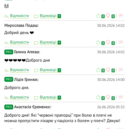
🙌
Відповісти
Відповіді
0
0
0
Мирослава Подаш
30.06.2026 14:02
Добрий день ❤️
Відповісти
Відповіді
0
0
0
Галина Агеєва
30.06.2026 14:02
PRO
❤️❤️❤️❤️❤️Доброго дня
Відповісти
Відповіді
0
0
0
Лідія Гринюк
30.06.2026 14:00
PRO
Доброго дня.
Відповісти
Відповіді
0
0
0
Анастасія Єременко
26.06.2026 05:32
PRO
Доброго дня! Які “червоні прапорці” при болю в плечі не
можна пропустити лікарю у пацієнта з болем у плечі? Дякую!