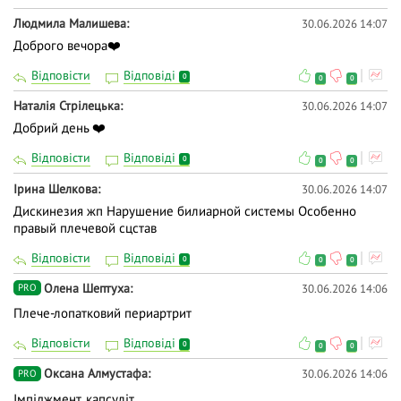
Людмила Малишева
30.06.2026 14:07
Доброго вечора❤️
Відповісти
Відповіді
0
0
0
Наталія Стрілецька
30.06.2026 14:07
Добрий день ❤️
Відповісти
Відповіді
0
0
0
Ірина Шелкова
30.06.2026 14:07
Дискинезия жп Нарушение билиарной системы Особенно
правый плечевой сцстав
Відповісти
Відповіді
0
0
0
Олена Шептуха
30.06.2026 14:06
PRO
Плече-лопатковий периартрит
Відповісти
Відповіді
0
0
0
Оксана Алмустафа
30.06.2026 14:06
PRO
Iмпiджмент, капсулiт