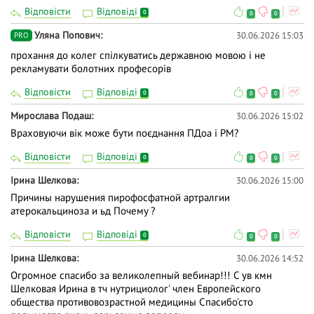
Відповісти
Відповіді
0
0
0
Уляна Попович
30.06.2026 15:03
PRO
прохання до колег спілкуватись державною мовою і не
рекламувати болотних професорів
Відповісти
Відповіді
0
0
0
Мирослава Подаш
30.06.2026 15:02
Враховуючи вік може бути поєднання ПДоа і РМ?
Відповісти
Відповіді
0
0
0
Ірина Шелкова
30.06.2026 15:00
Причины нарушения пирофосфатной артралгии
атерокальциноза и ьд Почему ?
Відповісти
Відповіді
0
0
0
Ірина Шелкова
30.06.2026 14:52
Огромное спасибо за великолепный вебинар!!! С ув кмн
Шелковая Ирина в тч нутрициолог' член Европейского
общества противовозрастной медицины Спасибо'сто