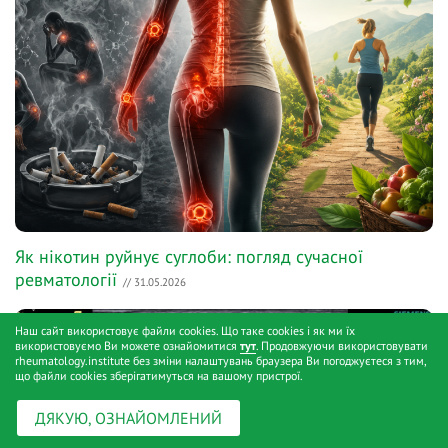
Як нікотин руйнує суглоби: погляд сучасної
ревматології
// 31.05.2026
Наш сайт використовує файли cookies. Що таке cookies і як ми їх
використовуємо Ви можете ознайомитися
тут
. Продовжуючи використовувати
rheumatology.institute без зміни налаштувань браузера Ви погоджуєтеся з тим,
що файли cookies зберігатимуться на вашому пристрої.
ДЯКУЮ, ОЗНАЙОМЛЕНИЙ