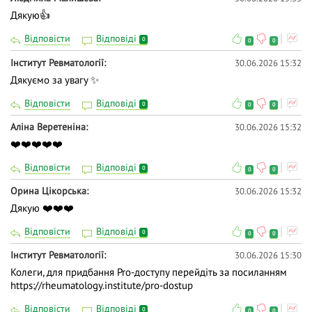
Дякую👍
Відповісти
Відповіді
0
0
0
Iнститут Ревматології
30.06.2026 15:32
Дякуємо за увагу ✨
Відповісти
Відповіді
0
0
0
Аліна Веретеніна
30.06.2026 15:32
❤️❤️❤️❤️❤️
Відповісти
Відповіді
0
0
0
Орина Цікорська
30.06.2026 15:32
Дякую ❤️❤️❤️
Відповісти
Відповіді
0
0
0
Iнститут Ревматології
30.06.2026 15:30
Колеги, для придбання Pro-доступу перейдіть за посиланням
https://rheumatology.institute/pro-dostup
Відповісти
Відповіді
0
0
0