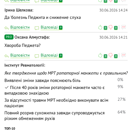
0
0
0
Ірина Шелкова
30.06.2026 14:24
Да 'болезнь Педжнта и снижение слуха
Відповісти
Відповіді
0
0
0
Оксана Алмустафа
30.06.2026 14:21
PRO
Хвороба Педжета?
Відповісти
Відповіді
0
0
0
Iнститут Ревматології
Яке твердження щодо МРТ ротаторної манжети є правильним?
0%
Виявлені зміни завжди пояснюють біль
9%
Після 40 років зміни ротаторної манжети часто є
випадковою знахідкою
27%
За відсутності травми МРТ необхідно виконувати всім
пацієнтам
64%
Повний розрив сухожилка завжди супроводжується
різким обмеженням рухів
ТОП-10