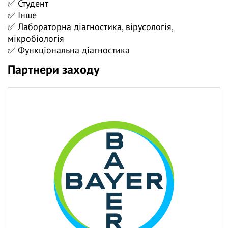
✅ Студент
👍 Долучайтеся до діалогу, задавайте питання та
✅ Інше
висловлюйте власну думку - зробіть навчання
✅ Лабораторна діагностика, вірусологія,
дієвішим. Ми намагаємось відповідати і після
мікробіологія
вебінарів.
✅ Функціональна діагностика
Партнери заходу