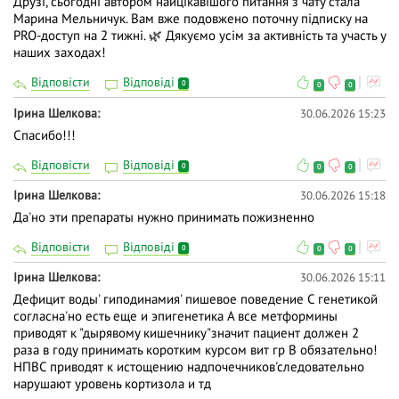
Друзі, сьогодні автором найцікавішого питання з чату стала
Марина Мельничук. Вам вже подовжено поточну підписку на
PRO-доступ на 2 тижні. 🌿 Дякуємо усім за активність та участь у
наших заходах!
Відповісти
Відповіді
0
0
0
Ірина Шелкова
30.06.2026 15:23
Спасибо!!!
Відповісти
Відповіді
0
0
0
Ірина Шелкова
30.06.2026 15:18
Да'но эти препараты нужно принимать пожизненно
Відповісти
Відповіді
0
0
0
Ірина Шелкова
30.06.2026 15:11
Дефицит воды' гиподинамия' пишевое поведение С генетикой
согласна'но есть еще и эпигенетика А все метформины
приводят к "дырявому кишечнику"значит пациент должен 2
раза в году принимать коротким курсом вит гр В обязательно!
НПВС приводят к истощению надпочечников'следовательно
нарушают уровень кортизола и тд