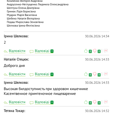
Козаченко Вікторія Андріївна
Андрусенко-Неглущенко Людмила Олександрівна
Шептуха Олена Дмитрівна
Гринюк Лідія Борисівна
Мудрик Марія Василівна
Шебеко Наталія Вікторівна
Подаш Мирослава Зеновіївна
Шелкова Ірина Феліксівна
Ірина Шелкова
30.06.2026 14:34
2
Відповісти
Відповіді
0
0
0
Наталія Стецюк
30.06.2026 14:33
Доброго дня
Відповісти
Відповіді
0
0
0
Ірина Шелкова
30.06.2026 14:33
Высокая билдоступнисть при здоровом кишечнике
Касемтвенное примтеночное пищеварение
Відповісти
Відповіді
0
0
0
Тетяна Токар
30.06.2026 14:32