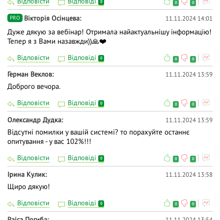
Відповісти
Відповіді
0
0
0
Вікторія Осінцева
11.11.2024 14:01
PRO
Дуже дякую за вебінар! Отримала найактуальнішу інформацію!
Тепер я з Вами назавжди))🙏❤️
Відповісти
Відповіді
0
0
0
Герман Веклов
11.11.2024 13:59
Доброго вечора.
Відповісти
Відповіді
0
0
0
Олександр Дудка
11.11.2024 13:59
Відсутні помилки у вашій системі? то порахуйте останнє
опитування - у вас 102%!!!
Відповісти
Відповіді
0
0
0
Ірина Кулик
11.11.2024 13:58
Щиро дякую!
Відповісти
Відповіді
0
0
0
Раіса Погиба
11.11.2024 13:54