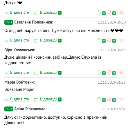
Дякую!❤️
Відповісти
Відповіді
0
0
0
Светлана Половинка
12.11.2024 06:50
PRO
Огляд вебінару в записі .Дуже дякую за цю можливість.❤️❤️❤️
Відповісти
Відповіді
0
0
0
Віра Козловська
12.11.2024 06:39
Дуже цікавий і корисний вебінар.Дякую.Слухала із
задоволенням.
Відповісти
Відповіді
0
0
0
Марія Войтович
12.11.2024 06:25
Войтович Марія
Відповісти
Відповіді
0
0
0
Аліна Гаркавенко
11.11.2024 18:07
PRO
Дякую! Інформативно, доступно, корисно в практичній
діяльності.