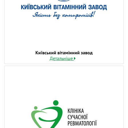
Лікарю важливо розібратися, що саме може
приховуватися за таким, на перший погляд,
простим, але важливим симптомом, як біль у
суглобах. Адже визначення причини болю в
кожному клінічному випадку дозволяє розробити
ефективні методи профілактики та підтримки
здоров'я суглобів, щоб зберегти рухливість і
активність на довгі роки.
Київський вітамінний завод
Отже, під час вебінару «Чому болять суглоби?» ми
Детальніше
розглянемо:
✅ основні причини болю в суглобах, у тому числі
фізіологічні;
✅ алгоритм діагностики болю в суглобах;
✅ коли біль у суглобах є симптомом
ревматологічних захворювань;
✅ диференціальну діагностику болю в суглобах;