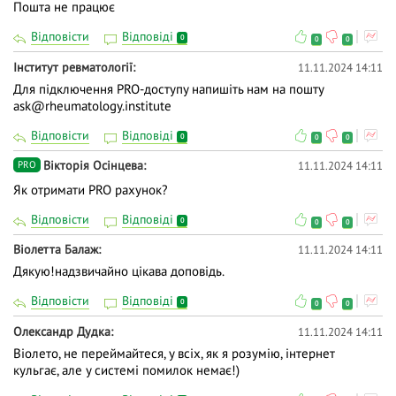
Пошта не працює
Відповісти
Відповіді
0
0
0
Інститут ревматології
11.11.2024 14:11
Для підключення PRO-доступу напишіть нам на пошту
ask@rheumatology.institute
Відповісти
Відповіді
0
0
0
Вікторія Осінцева
11.11.2024 14:11
PRO
Як отримати PRO рахунок?
Відповісти
Відповіді
0
0
0
Віолетта Балаж
11.11.2024 14:11
Дякую!надзвичайно цікава доповідь.
Відповісти
Відповіді
0
0
0
Олександр Дудка
11.11.2024 14:11
Віолето, не переймайтеся, у всіх, як я розумію, інтернет
кульгає, але у системі помилок немає!)