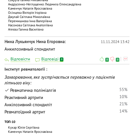
Андрусенко-Неглущенко Людмила Олександрівна
Каменчук Наталія Ярославівна
Осінцева Вікторія Ігорівна
Джулай Світлана Миколаївна
Перемишнєва Інна Валеріївна
Насонова Світлана Анатоліївна
Агеєва Галина Василівна
Нина Лукьянчук Нина Егоровна
11.11.2024 13:42
Анкилозивный спондилит
Відповісти
Відповіді
0
0
0
Інститут ревматології
Захворювання, яке зустрічається переважно у пацієнтів
літнього віку:
55%
Ревматична поліміалгія
10%
Реактивний артрити
21%
Анкілозивний спондиліт
14%
Ревматоїдний артрит
ТОП-10
Кухар Юлія Сергіївна
Каменчук Наталія Ярославівна