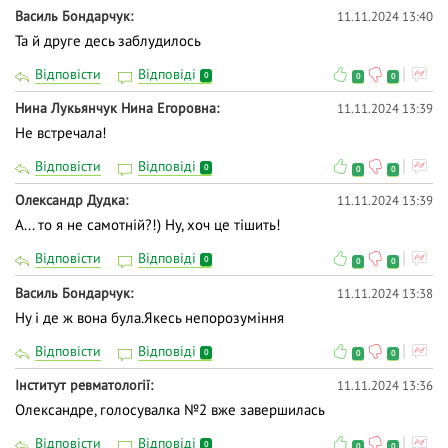
Василь Бондарчук
11.11.2024 13:40
Та й друге десь заблудилось
Відповісти
Відповіді
0
0
0
Нина Лукьянчук Нина Егоровна
11.11.2024 13:39
Не встречала!
Відповісти
Відповіді
0
0
0
Олександр Дудка
11.11.2024 13:39
А... то я не самотній?!) Ну, хоч це тішить!
Відповісти
Відповіді
0
0
0
Василь Бондарчук
11.11.2024 13:38
Ну і де ж вона була.Якесь непорозуміння
Відповісти
Відповіді
0
0
0
Інститут ревматології
11.11.2024 13:36
Олександре, голосувалка №2 вже завершилась
Відповісти
Відповіді
0
0
0