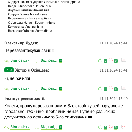
Андрусенко-Неглущенко Людмила Олександрівна
Подаш Мирослава Зеновіївна
Джулай Світлана Миколаївна
Сокрута Галина Михайлівна
Перемишнєва Інна Валеріївна
Стрілецька Наталія Костянтинівна
Котляренко Яна Іванівна
Насонова Світлана Анатоліївна
Олександр Дудка
11.11.2024 13:41
Перезавантажував двічі!!!
Відповісти
Відповіді
0
0
0
Вікторія Осінцева
11.11.2024 13:41
PRO
ні, не бачила)
Відповісти
Відповіді
0
0
0
Інститут ревматології
11.11.2024 13:40
Колеги, прошу перезавантажити Вас сторінку вебінару, адеже
глобальної технічної проблеми немає. Будемо раді, якщо
долучитесь до останнього 3-го опитування ❤️
Відповісти
Відповіді
0
0
0