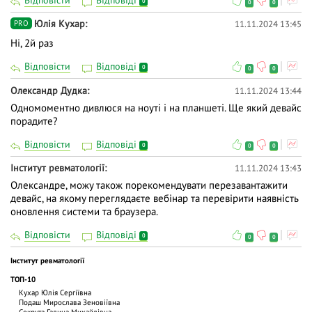
0
0
0
Юлія Кухар
11.11.2024 13:45
PRO
Ні, 2й раз
Відповісти
Відповіді
0
0
0
Олександр Дудка
11.11.2024 13:44
Одномоментно дивлюся на ноуті і на планшеті. Ще який девайс
порадите?
Відповісти
Відповіді
0
0
0
Інститут ревматології
11.11.2024 13:43
Олександре, можу також порекомендувати перезавантажити
девайс, на якому переглядаєте вебінар та перевірити наявність
оновлення системи та браузера.
Відповісти
Відповіді
0
0
0
Інститут ревматології
ТОП-10
Кухар Юлія Сергіївна
Подаш Мирослава Зеновіївна
Сокрута Галина Михайлівна