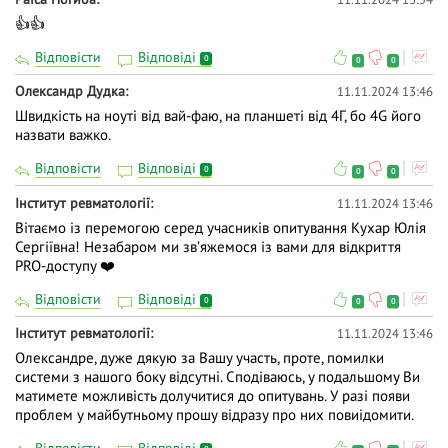
👍👍
Відповісти
Відповіді
0
0
0
Олександр Дудка
11.11.2024 13:46
Швидкість на ноуті від вай-фаю, на планшеті від 4Г, бо 4G його
назвати важко.
Відповісти
Відповіді
0
0
0
Інститут ревматології
11.11.2024 13:46
Вітаємо із перемогою серед учасників опитування Кухар Юлія
Сергіївна! Незабаром ми звʼяжемося із вами для відкриття
PRO-доступу ❤️
Відповісти
Відповіді
0
0
0
Інститут ревматології
11.11.2024 13:46
Олександре, дуже дякую за Вашу участь, проте, помилки
системи з нашого боку відсутні. Сподіваюсь, у подальшому Ви
матимете можливість долучитися до опитувань. У разі появи
проблем у майбутньому прошу відразу про них повиідомити.
Відповісти
Відповіді