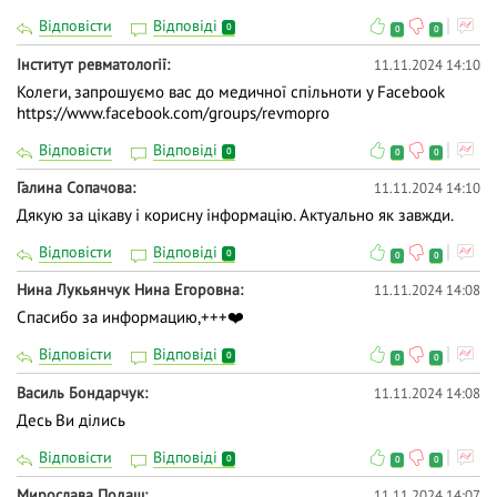
Відповісти
Відповіді
0
0
0
Інститут ревматології
11.11.2024 14:10
Колеги, запрошуємо вас до медичної спільноти у Facebook
https://www.facebook.com/groups/revmopro
Відповісти
Відповіді
0
0
0
Галина Сопачова
11.11.2024 14:10
Дякую за цікаву і корисну інформацію. Актуально як завжди.
Відповісти
Відповіді
0
0
0
Нина Лукьянчук Нина Егоровна
11.11.2024 14:08
Спасибо за информацию,+++❤️
Відповісти
Відповіді
0
0
0
Василь Бондарчук
11.11.2024 14:08
Десь Ви ділись
Відповісти
Відповіді
0
0
0
Мирослава Подаш
11.11.2024 14:07