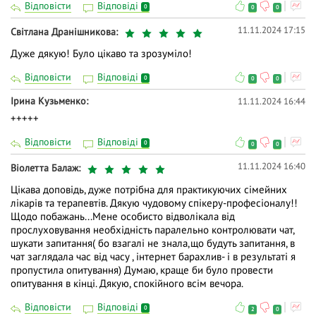
Відповісти
Відповіді
0
0
0
11.11.2024 17:15
Світлана Дранішникова
Дуже дякую! Було цікаво та зрозуміло!
Відповісти
Відповіді
0
0
0
Ірина Кузьменко
11.11.2024 16:44
+++++
Відповісти
Відповіді
0
0
0
11.11.2024 16:40
Віолетта Балаж
Цікава доповідь, дуже потрібна для практикуючих сімейних
лікарів та терапевтів. Дякую чудовому спікеру-професіоналу!!
Щодо побажань...Мене особисто відволікала від
прослуховування необхідність паралельно контролювати чат,
шукати запитання( бо взагалі не знала,що будуть запитання, в
чат заглядала час від часу , інтернет барахлив- і в результаті я
пропустила опитування) Думаю, краще би було провести
опитування в кінці. Дякую, спокійного всім вечора.
Відповісти
Відповіді
0
2
0