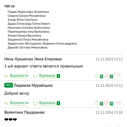
ТОП-10
Подаш Мирослава Зеновіївна
Сокрута Галина Михайлівна
Кухар Юлія Сергіївна
Дудка Олександр Олексійович
Насонова Світлана Анатоліївна
Перемишнєва Інна Валеріївна
Агеєва Галина Василівна
Зацаринна Ольга Михайлiвна
Андрусенко-Неглущенко Людмила Олександрівна
Джулай Світлана Миколаївна
Нина Лукьянчук Нина Егоровна
11.11.2024 13:12
1-ый вариант ответа является правильным
Відповісти
Відповіді
0
0
0
Людмила Муравіцька
11.11.2024 13:12
PRO
Добрий вечір
Відповісти
Відповіді
0
0
0
Валентина Пацаранюк
11.11.2024 13:10
❤️❤️❤️