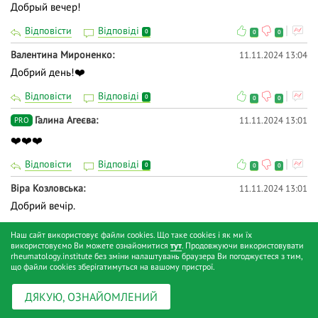
Добрый вечер!
Відповісти
Відповіді
0
0
0
Валентина Мироненко
11.11.2024 13:04
Добрий день!❤️
Відповісти
Відповіді
0
0
0
Галина Агеєва
11.11.2024 13:01
PRO
❤️❤️❤️
Відповісти
Відповіді
0
0
0
Віра Козловська
11.11.2024 13:01
Добрий вечір.
Відповісти
Відповіді
0
0
0
Наш сайт використовує файли cookies. Що таке cookies і як ми їх
використовуємо Ви можете ознайомитися
тут
. Продовжуючи використовувати
Інститут ревматології
11.11.2024 13:01
rheumatology.institute без зміни налаштувань браузера Ви погоджуєтеся з тим,
що файли cookies зберігатимуться на вашому пристрої.
Увага! Для учасників циклу «Ревмошкола сімейного лікаря»
передбачена можливість отримати 60 днів PRO доступу та
ДЯКУЮ, ОЗНАЙОМЛЕНИЙ
сертифікат на 10 балів БПР! Підпишіться та подивіться всі 3
вебінари циклу: 🟢 1 заняття «Чому болять суглоби?»