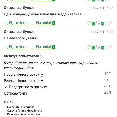
Олександр Дудка
11.11.2024 13:36
Це, ймовірно, у мене кульгавий недоінтернет!
Відповісти
Відповіді
0
0
0
Олександр Дудка
11.11.2024 13:31
Немає голосувалки!)
Відповісти
Відповіді
0
0
0
Інститут ревматології
Гострий артрит в анамнезі, зі спонтанним вирішенням
характерний для:
10%
Псоріатичного артриту
5%
Ревматоїдного артриту
60%
Подагричного артриту
25%
Остеоартриту
ТОП-10
Кухар Юлія Сергіївна
Сокрута Галина Михайлівна
Осінцева Вікторія Ігорівна