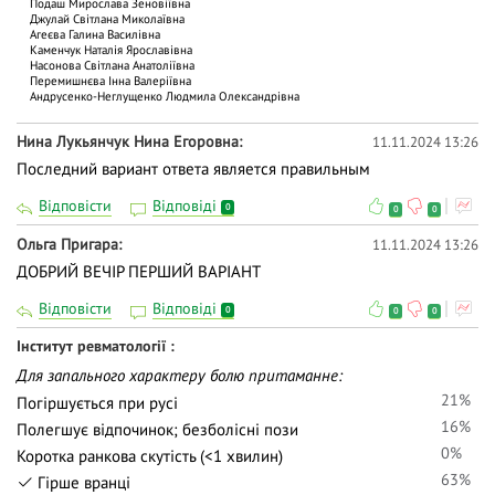
Подаш Мирослава Зеновіївна
Джулай Світлана Миколаївна
Агеєва Галина Василівна
Каменчук Наталія Ярославівна
Насонова Світлана Анатоліївна
Перемишнєва Інна Валеріївна
Андрусенко-Неглущенко Людмила Олександрівна
Нина Лукьянчук Нина Егоровна
11.11.2024 13:26
Последний вариант ответа является правильным
Відповісти
Відповіді
0
0
0
Ольга Пригара
11.11.2024 13:26
ДОБРИЙ ВЕЧІР ПЕРШИЙ ВАРІАНТ
Відповісти
Відповіді
0
0
0
Інститут ревматології
Для запального характеру болю притаманне:
21%
Погіршується при русі
16%
Полегшує відпочинок; безболісні пози
0%
Коротка ранкова скутість (<1 хвилин)
63%
Гірше вранці