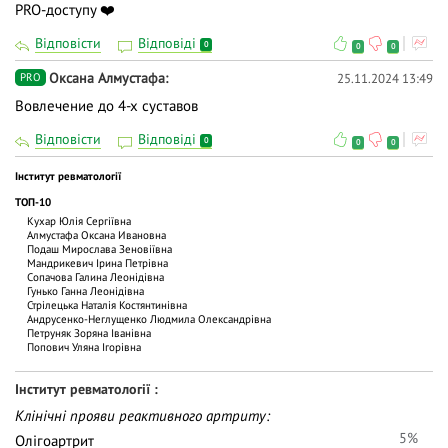
PRO-доступу ❤️
Відповісти
Відповіді
0
0
0
Оксана Алмустафа
25.11.2024 13:49
PRO
Вовлечение до 4-х суставов
Відповісти
Відповіді
0
0
0
Інститут ревматології
ТОП-10
Кухар Юлія Сергіївна
Алмустафа Оксана Ивановна
Подаш Мирослава Зеновіївна
Мандрикевич Ірина Петрівна
Сопачова Галина Леонідівна
Гунько Ганна Леонідівна
Стрілецька Наталія Костянтинівна
Андрусенко-Неглущенко Людмила Олександрівна
Петруняк Зоряна Іванівна
Попович Уляна Ігорівна
Інститут ревматології
Клінічні прояви реактивного артриту:
5%
Олігоартрит