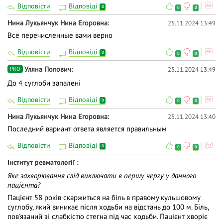
Відповісти
Відповіді
0
0
0
Нина Лукьянчук Нина Егоровна
25.11.2024 13:49
Все перечисленные вами верно
Відповісти
Відповіді
0
0
0
Уляна Попович
25.11.2024 13:49
PRO
До 4 суглоби запалені
Відповісти
Відповіді
0
0
0
Нина Лукьянчук Нина Егоровна
25.11.2024 13:40
Последний вариант ответа является правильным
Відповісти
Відповіді
0
0
0
Інститут ревматології
Яке захворювання слід виключати в першу чергу у данного
пацієнта?
Пацієнт 58 років скаржиться на біль в правому кульшовому
суглобу, який виникає після ходьби на відстань до 100 м. Біль,
пов'язаний зі слабкістю стегна під час ходьби. Пацієнт хворіє