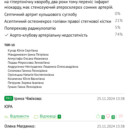
на гіпертонічну хворобу, два роки тому переніс інфаркт
міокарду, має стенозуючий атеросклероз сонних артерій.
0%
Септичний артрит кульшового суглобу
21%
Асептичний остеонекроз голівки правої стегнової кістки
5%
Поперекову радикулопатію
74%
Аорто-клубову артеріальну недостатність
ТОП-10
Кухар Юлія Сергіївна
Мандрикевич Ірина Петрівна
Алмустафа Оксана Ивановна
Подаш Мирослава Зеновіївна
Андрусенко-Неглущенко Людмила Олександрівна
Сопачова Галина Леонідівна
Стрілецька Наталія Костянтинівна
Козаченко Юлія Василівна
Петруняк Зоряна Іванівна
Гунько Ганна Леонідівна
Ірина Чіжікова
25.11.2024 13:38
PRO
ЮРА
Відповісти
Відповіді
0
0
0
Олена Магденко
25.11.2024 13:38