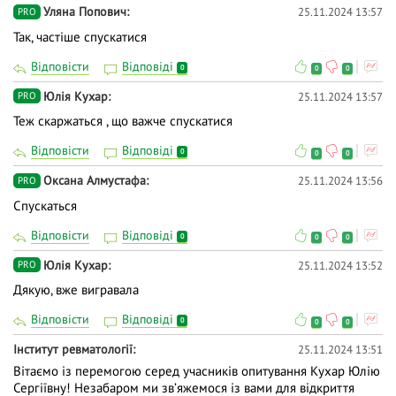
Уляна Попович
25.11.2024 13:57
PRO
Так, частіше спускатися
Відповісти
Відповіді
0
0
0
Юлія Кухар
25.11.2024 13:57
PRO
Теж скаржаться , що важче спускатися
Відповісти
Відповіді
0
0
0
Оксана Алмустафа
25.11.2024 13:56
PRO
Спускаться
Відповісти
Відповіді
0
0
0
Юлія Кухар
25.11.2024 13:52
PRO
Дякую, вже вигравала
Відповісти
Відповіді
0
0
0
Інститут ревматології
25.11.2024 13:51
Вітаємо із перемогою серед учасників опитування Кухар Юлію
Сергіївну! Незабаром ми звʼяжемося із вами для відкриття