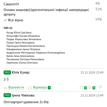
4%
Сакроіліїт
32%
Ознаки кишкової/урогенітальної інфекції напередодні
артриту
59%
Все вірно
ТОП-10
Кухар Юлія Сергіївна
Алмустафа Оксана Ивановна
Подаш Мирослава Зеновіївна
Гунько Ганна Леонідівна
Стрілецька Наталія Костянтинівна
Мандрикевич Ірина Петрівна
Андрусенко-Неглущенко Людмила Олександрівна
Балян Анна Алексанівна
Половинка Світлана Миколаївна
Стратієнко Олена Олегівна
Юлія Кухар
25.11.2024 13:49
PRO
2-3
Відповісти
Відповіді
0
0
0
Ірина Чіжікова
25.11.2024 13:49
PRO
Олігоартрит-ураження 2с-бів