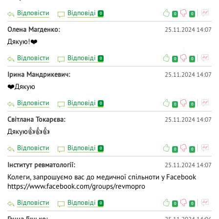
Відповісти
Відповіді
0
0
0
Олена Магденко
25.11.2024 14:07
Дякую!❤️
Відповісти
Відповіді
0
0
0
Ірина Мандрикевич
25.11.2024 14:07
❤️Дякую
Відповісти
Відповіді
0
0
0
Світлана Токарєва
25.11.2024 14:07
Дякую👍👍👍
Відповісти
Відповіді
0
0
0
Інститут ревматології
25.11.2024 14:07
Колеги, запрошуємо вас до медичної спільноти у Facebook
https://www.facebook.com/groups/revmopro
Відповісти
Відповіді
0
0
0
Ганна Гунько