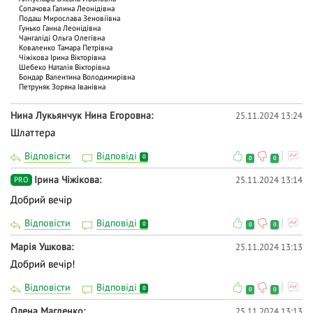
Сопачова Галина Леонідівна
Подаш Мирослава Зеновіївна
Гунько Ганна Леонідівна
Чангаліді Ольга Олегівна
Коваленко Тамара Петрівна
Чіжікова Ірина Вікторівна
Шебеко Наталія Вікторівна
Бондар Валентина Володимирівна
Петруняк Зоряна Іванівна
Нина Лукьянчук Нина Егоровна
25.11.2024 13:24
Шлаттера
Відповісти
Відповіді
0
0
0
Ірина Чіжікова
25.11.2024 13:14
PRO
Добрий вечір
Відповісти
Відповіді
0
0
0
Марія Ушкова
25.11.2024 13:13
Добрий вечір!
Відповісти
Відповіді
0
0
0
Олена Магденко
25.11.2024 13:13