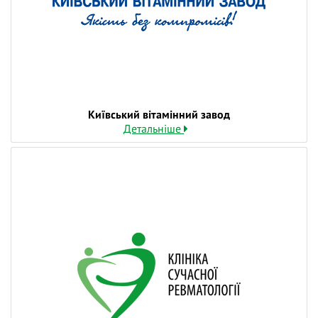
лікування, щоб своєчасно реагувати та запобігти
ускладненням.
На вебінарі «Біль у колінному та кульшовому
суглобі» ми поговоримо про:
✅ основні причини болю в колінному та
кульшовому суглобах;
Київський вітамінний завод
Детальніше
✅ алгоритм диференційної діагностики при болю в
цих суглобах;
✅ ключові аспекти лабораторної та
інструментальної діагностики;
✅ ревматологічні аспекти болю з акцентом на
запальні артрити;
✅ подагру як причину болю – нетипові клінічні
випадки;
✅ остеоартрит як одну з головних причин болю;