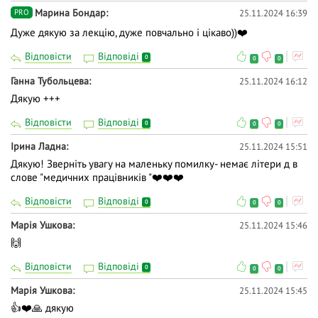
Марина Бондар
25.11.2024 16:39
PRO
Дуже дякую за лекцію, дуже повчально і цікаво))❤️
Відповісти
Відповіді
0
0
0
Ганна Тубольцева
25.11.2024 16:12
Дякую +++
Відповісти
Відповіді
0
0
0
Iрина Ладна
25.11.2024 15:51
Дякую! Зверніть увагу на маленьку помилку- немає літери д в
слове "медичних працівників "❤️❤️❤️
Відповісти
Відповіді
0
0
0
Марія Ушкова
25.11.2024 15:46
🙌
Відповісти
Відповіді
0
0
0
Марія Ушкова
25.11.2024 15:45
👍❤️🙏 дякую