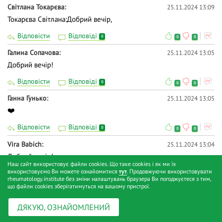
Світлана Токарєва
25.11.2024 13:09
Токарєва Світлана:Добрий вечір,
Відповісти
Відповіді
0
0
0
Галина Сопачова
25.11.2024 13:05
Добрий вечір!
Відповісти
Відповіді
0
0
0
Ганна Гунько
25.11.2024 13:05
❤️
Відповісти
Відповіді
0
0
0
Vira Babich
25.11.2024 13:04
Добрий вечір!
Наш сайт використовує файли cookies. Що таке cookies і як ми їх
використовуємо Ви можете ознайомитися
тут
. Продовжуючи використовувати
Відповісти
Відповіді
0
0
0
rheumatology.institute без зміни налаштувань браузера Ви погоджуєтеся з тим,
що файли cookies зберігатимуться на вашому пристрої.
Ірина Чорненька
25.11.2024 13:03
❤️
ДЯКУЮ, ОЗНАЙОМЛЕНИЙ
Відповісти
Відповіді
0
0
0