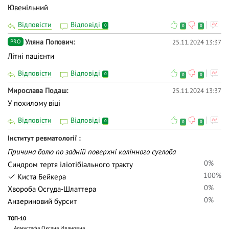
Ювенільний
Відповісти
Відповіді
0
0
0
Уляна Попович
25.11.2024 13:37
PRO
Літні пацієнти
Відповісти
Відповіді
0
0
0
Мирослава Подаш
25.11.2024 13:37
У похилому віці
Відповісти
Відповіді
0
0
0
Інститут ревматології
Причина болю по задній поверхні колінного суглоба
0%
Синдром тертя іліотібіального тракту
100%
Киста Бейкера
0%
Хвороба Осгуда-Шлаттера
0%
Анзериновий бурсит
ТОП-10
Алмустафа Оксана Ивановна