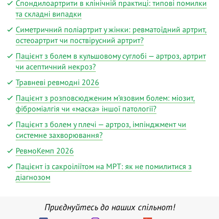
Спондилоартрити в клінічній практиці: типові помилки
та складні випадки
Симетричний поліартрит у жінки: ревматоїдний артрит,
остеоартрит чи поствірусний артрит?
Пацієнт з болем в кульшовому суглобі — артроз, артрит
чи асептичний некроз?
Травневі ревмодні 2026
Пацієнт з розповсюдженим м’язовим болем: міозит,
фіброміалгія чи «маска» іншої патології?
Пацієнт з болем у плечі — артроз, імпінджмент чи
системне захворювання?
РевмоКемп 2026
Пацієнт із сакроіліїтом на МРТ: як не помилитися з
діагнозом
Приєднуйтесь до наших спільнот!