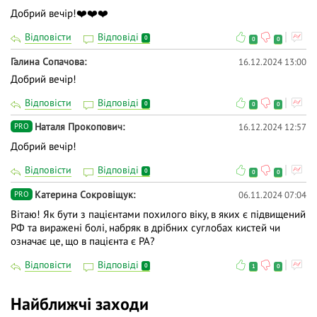
Добрий вечір!❤️❤️❤️
Відповісти
Відповіді
0
0
0
Галина Сопачова
16.12.2024 13:00
Добрий вечір!
Відповісти
Відповіді
0
0
0
Наталя Прокопович
16.12.2024 12:57
PRO
Добрий вечір!
Відповісти
Відповіді
0
0
0
Катерина Сокровіщук
06.11.2024 07:04
PRO
Вітаю! Як бути з пацієнтами похилого віку, в яких є підвищений
РФ та виражені болі, набряк в дрібних суглобах кистей чи
означає це, що в пацієнта є РА?
Відповісти
Відповіді
0
1
0
Найближчі заходи