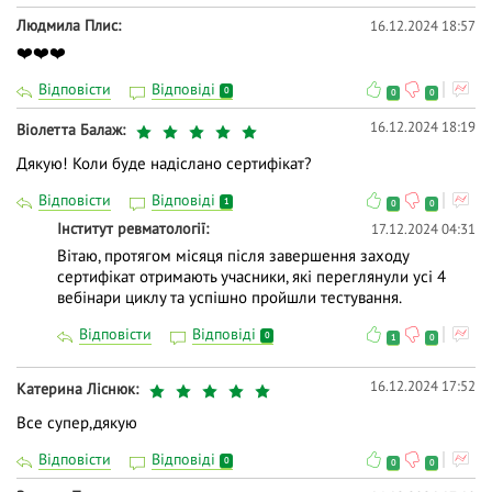
✅ маски псоріатичного артриту;
Людмила Плис
16.12.2024 18:57
❤️❤️❤️
✅ багатоликий спондилоартрит — рівняння з
багатьма невідомими;
Відповісти
Відповіді
0
0
0
16.12.2024 18:19
Віолетта Балаж
✅ підступний остеоартрит — що переважає:
запалення чи дегенеративні зміни;
Дякую! Коли буде надіслано сертифікат?
✅ особливості ерозивної форми остеоартриту
Відповісти
Відповіді
1
0
0
кистей;
Інститут ревматології
17.12.2024 04:31
Вітаю, протягом місяця після завершення заходу
✅ поєднання декількох суглобових патологій —
сертифікат отримають учасники, які переглянули усі 4
міфи чи реальність;
вебінари циклу та успішно пройшли тестування.
✅ ключові аспекти лабораторних та
Відповісти
Відповіді
0
1
0
інструментальних методів для диференційної
діагностики.
16.12.2024 17:52
Катерина Ліснюк
Все супер,дякую
⚡️ Участь у майстер-класі підтверджується
електронним сертифікатом у 10 балів БПР за умови
Відповісти
Відповіді
0
0
0
вдалого проходження тестування вкінці заходу.