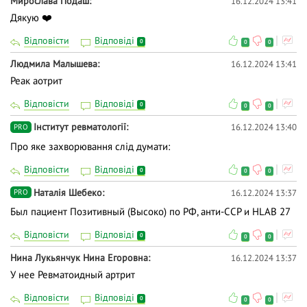
Мирослава Подаш
16.12.2024 13:41
Дякую ❤️
Відповісти
Відповіді
0
0
0
Людмила Малышева
16.12.2024 13:41
Реак аотрит
Відповісти
Відповіді
0
0
0
Інститут ревматології
16.12.2024 13:40
PRO
Про яке захворювання слід думати:
Відповісти
Відповіді
0
0
0
Наталія Шебеко
16.12.2024 13:37
PRO
Был пациент Позитивный (Высоко) по РФ, анти-ССР и НLAB 27
Відповісти
Відповіді
0
0
0
Нина Лукьянчук Нина Егоровна
16.12.2024 13:37
У нее Ревматоидный артрит
Відповісти
Відповіді
0
0
0