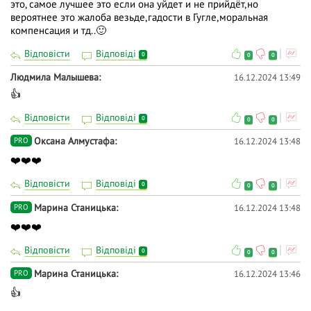
это, самое лучшее это если она уйдет и не прийдёт,но
вероятнее это жалоба везьде,гадости в Гугле,моральная
компенсация и тд..🙂
Відповісти
Відповіді
0
0
0
Людмила Малышева
16.12.2024 13:49
👍
Відповісти
Відповіді
0
0
0
Оксана Алмустафа
16.12.2024 13:48
PRO
❤️❤️❤️
Відповісти
Відповіді
0
0
0
Марина Станицька
16.12.2024 13:48
PRO
❤️❤️❤️
Відповісти
Відповіді
0
0
0
Марина Станицька
16.12.2024 13:46
PRO
👍