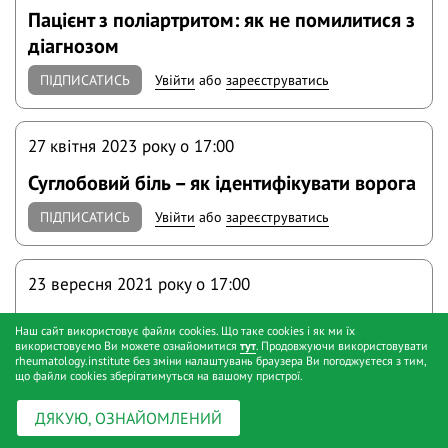
Пацієнт з поліартритом: як не помилитися з
діагнозом
ПІДПИСАТИСЬ
Увійти
або
зареєструватись
27 квітня 2023 року o 17:00
Суглобовий біль – як ідентифікувати ворога
ПІДПИСАТИСЬ
Увійти
або
зареєструватись
23 вересня 2021 року o 17:00
Принципи застосування системних
Наш сайт використовує файли cookies. Що таке cookies і як ми їх
глюкокортикоїдів в лікуванні артритів
використовуємо Ви можете ознайомитися
тут
. Продовжуючи використовувати
rheumatology.institute без зміни налаштувань браузера Ви погоджуєтеся з тим,
що файли cookies зберігатимуться на вашому пристрої.
ПІДПИСАТИСЬ
Увійти
або
зареєструватись
ДЯКУЮ, ОЗНАЙОМЛЕНИЙ