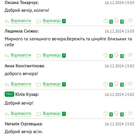
Оксана Токарчук
16.12.2024 13:03
Добрий вечір, колеги!
Відповісти
Відповіді
0
0
0
Людмила Сніжко
16.12.2024 13:03
Мирного та затишного вечора.Бережіть та цінуйте близьких та
себе
Відповісти
Відповіді
0
0
0
Анна Константінова
16.12.2024 13:02
доброго вечора!
Відповісти
Відповіді
0
0
0
Юлія Кухар
16.12.2024 13:02
PRO
Добрий вечір!
Відповісти
Відповіді
0
0
0
Наталія Стрілецька
16.12.2024 13:02
Добрий вечір всім.