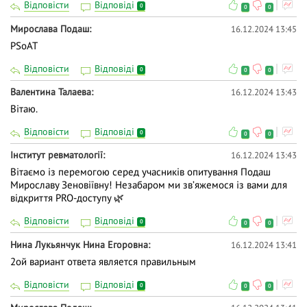
Відповісти
Відповіді
0
0
0
Мирослава Подаш
16.12.2024 13:45
PSoAT
Відповісти
Відповіді
0
0
0
Валентина Талаева
16.12.2024 13:43
Вітаю.
Відповісти
Відповіді
0
0
0
Інститут ревматології
16.12.2024 13:43
Вітаємо із перемогою серед учасників опитування Подаш
Мирославу Зеновіївну! Незабаром ми звʼяжемося із вами для
відкриття PRO-доступу 🌿
Відповісти
Відповіді
0
0
0
Нина Лукьянчук Нина Егоровна
16.12.2024 13:41
2ой вариант ответа является правильным
Відповісти
Відповіді
0
0
0