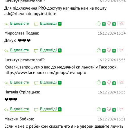
Інститут ревматології
16.12.2024 13:54
Для підключення PRO-доступу напишіть нам на пошту
ask@rheumatology.institute
Відповісти
Відповіді
0
0
0
Мирослава Подаш
16.12.2024 13:54
Дякую ❤️❤️❤️
Відповісти
Відповіді
0
0
0
Інститут ревматології
16.12.2024 13:53
Колеги, запрошуємо вас до медичної спільноти у Facebook
https://www.facebook.com/groups/revmopro
Відповісти
Відповіді
0
0
0
Наталія Стрілецька
16.12.2024 13:53
❤️❤️❤️
Відповісти
Відповіді
0
0
0
Максим Бобков
16.12.2024 13:51
Если маме с ребенком сказать что я не уверен давайте лечить