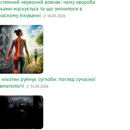
стемний червоний вовчак: чому хвороба
ками маскується та що змінилося в
часному лікуванні
// 10.05.2026
 нікотин руйнує суглоби: погляд сучасної
вматології
// 31.05.2026