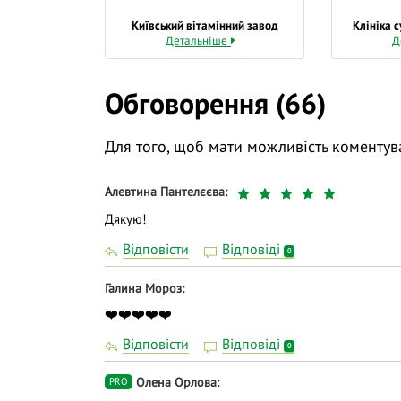
Київський вітамінний завод
Клініка 
Детальніше
Д
Обговорення (66)
Для того, щоб мати можливість коментув
Алевтина Пантелєєва
Дякую!
Відповісти
Відповіді
0
Галина Мороз
❤️❤️❤️❤️❤️
Відповісти
Відповіді
0
Олена Орлова
PRO