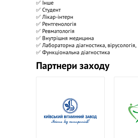
✅ Інше
✅ Інфекційні та кристалічні артропатії в
✅ Студент
✅ Лікар-інтерн
✅ Типові діагностичні помилки та клінічн
✅ Рентгенологія
✅ Ревматологія
❓ Поставте питання на тему вебінару лек
✅ Внутрішня медицина
трансляції.
✅ Лабораторна діагностика, вірусологія,
👍 Долучайтеся до діалогу, задавайте пит
✅ Функціональна діагностика
навчання дієвішим. Ми намагаємось відпо
Партнери заходу