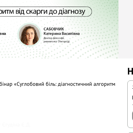
Н
інар «Суглобовий біль: діагностичний алгоритм
 Єгудіна Є.Д.