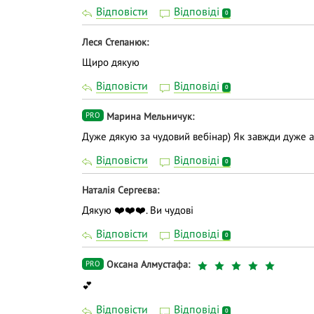
Відповісти
Відповіді
0
Леся Степанюк
Щиро дякую
Відповісти
Відповіді
0
Марина Мельничук
PRO
Дуже дякую за чудовий вебінар) Як завжди дуже а
Відповісти
Відповіді
0
Наталія Сергеєва
Дякую ❤️❤️❤️. Ви чудові
Відповісти
Відповіді
0
Оксана Алмустафа
PRO
💕
Відповісти
Відповіді
0