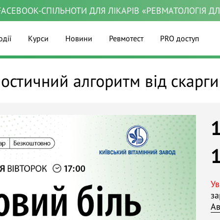
ACEBOOK-СПІЛЬНОТИ ДЛЯ ЛІКАРІВ «РЕВМАТОЛОГІЯ Д
одії
Курси
Новини
Ревмотест
PRO доступ
ностичний алгоритм від скарги
Ув
за
Ав