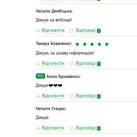
Наталія Дембіцька
Дякую за вебінар!
Відповісти
Відповіді
0
Тамара Коваленко
Дякую, за цікаву інформацію!
Відповісти
Відповіді
0
Аліна Гаркавенко
PRO
Дякую❤️❤️❤️
Відповісти
Відповіді
0
Наталія Стецюк
Дякую
Відповісти
Відповіді
0