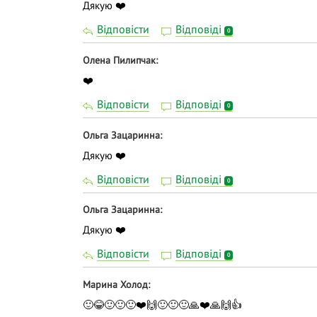
Дякую ❤️
Відповісти
Відповіді
0
Олена Пилипчак
❤️
Відповісти
Відповіді
0
Ольга Зацаринна
Дякую ❤️
Відповісти
Відповіді
0
Ольга Зацаринна
Дякую ❤️
Відповісти
Відповіді
0
Марина Холод
🙂😂🙂🙂🙂❤️🙌🙂🙂🙂🙏❤️🙏🙌👍