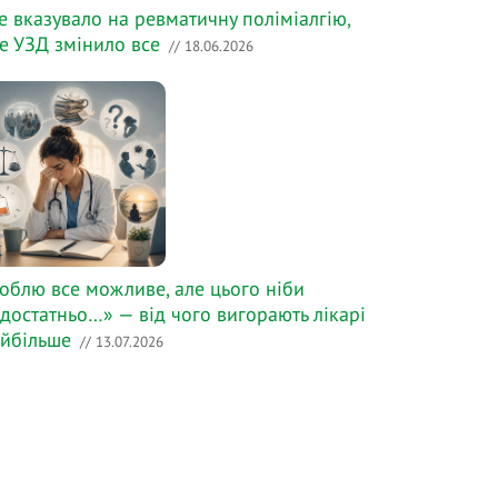
е вказувало на ревматичну поліміалгію,
е УЗД змінило все
// 18.06.2026
облю все можливе, але цього ніби
достатньо…» — від чого вигорають лікарі
йбільше
// 13.07.2026